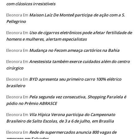
com clássicos irresistíveis
Maison Laíz De Monteê participa de ação com a S.
Eleonora
Em
Pellegrino
Uso de cigarros eletrônicos pode afetar fertilidade de
Eleonora
Em
homens e mulheres, alertam especialistas
Mudança no Fecom ameaça cartórios na Bahia
Eleonora
Em
Anestesista também exerce cuidados além do centro
Eleonora
Em
cirúrgico
BYD apresenta seu primeiro carro 100% elétrico
Eleonora
Em
brasileiro
Pela segunda vez consecutiva, Shopping Paralela é
Eleonora
Em
pódio no Prêmio ABRASCE
Vila Hípica Verona participa do Campeonato
Eleonora
Em
Brasileiro de Salto Escolas, de 3 a 6 de julho, em Brasília
Rede de supermercados anuncia 800 vagas de
Eleonora
Em
emprego em Salvador