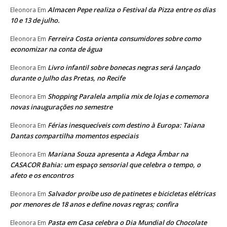
Almacen Pepe realiza o Festival da Pizza entre os dias
Eleonora
Em
10 e 13 de julho.
Ferreira Costa orienta consumidores sobre como
Eleonora
Em
economizar na conta de água
Livro infantil sobre bonecas negras será lançado
Eleonora
Em
durante o Julho das Pretas, no Recife
Shopping Paralela amplia mix de lojas e comemora
Eleonora
Em
novas inaugurações no semestre
Férias inesquecíveis com destino à Europa: Taiana
Eleonora
Em
Dantas compartilha momentos especiais
Mariana Souza apresenta a Adega Âmbar na
Eleonora
Em
CASACOR Bahia: um espaço sensorial que celebra o tempo, o
afeto e os encontros
Salvador proíbe uso de patinetes e bicicletas elétricas
Eleonora
Em
por menores de 18 anos e define novas regras; confira
Pasta em Casa celebra o Dia Mundial do Chocolate
Eleonora
Em