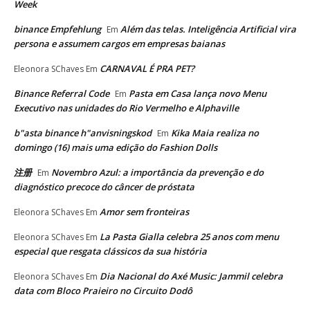
Week
binance Empfehlung
Além das telas. Inteligência Artificial vira
Em
persona e assumem cargos em empresas baianas
CARNAVAL É PRA PET?
Eleonora SChaves
Em
Binance Referral Code
Pasta em Casa lança novo Menu
Em
Executivo nas unidades do Rio Vermelho e Alphaville
b"asta binance h"anvisningskod
Kika Maia realiza no
Em
domingo (16) mais uma edição do Fashion Dolls
注册
Novembro Azul: a importância da prevenção e do
Em
diagnóstico precoce do câncer de próstata
Amor sem fronteiras
Eleonora SChaves
Em
La Pasta Gialla celebra 25 anos com menu
Eleonora SChaves
Em
especial que resgata clássicos da sua história
Dia Nacional do Axé Music: Jammil celebra
Eleonora SChaves
Em
data com Bloco Praieiro no Circuito Dodô