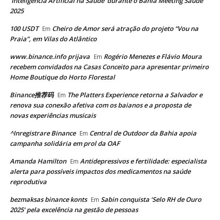
‘Inteligência Artificial na Saúde’ durante o Bahia Meeting Saúde
2025
100 USDT
Cheiro de Amor será atração do projeto “Vou na
Em
Praia”, em Vilas do Atlântico
www.binance.info prijava
Rogério Menezes e Flávio Moura
Em
recebem convidados na Casas Conceito para apresentar primeiro
Home Boutique do Horto Florestal
Binance推荐码
The Platters Experience retorna a Salvador e
Em
renova sua conexão afetiva com os baianos e a proposta de
novas experiências musicais
^Inregistrare Binance
Central de Outdoor da Bahia apoia
Em
campanha solidária em prol da OAF
Amanda Hamilton
Antidepressivos e fertilidade: especialista
Em
alerta para possíveis impactos dos medicamentos na saúde
reprodutiva
bezmaksas binance konts
Sabin conquista ‘Selo RH de Ouro
Em
2025’ pela excelência na gestão de pessoas