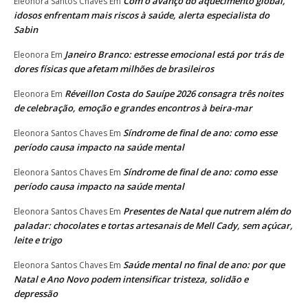
Com o avanço do aquecimento global,
Eleonora Santos Chaves
Em
idosos enfrentam mais riscos à saúde, alerta especialista do
Sabin
Janeiro Branco: estresse emocional está por trás de
Eleonora
Em
dores físicas que afetam milhões de brasileiros
Réveillon Costa do Sauípe 2026 consagra três noites
Eleonora
Em
de celebração, emoção e grandes encontros à beira-mar
Síndrome de final de ano: como esse
Eleonora Santos Chaves
Em
período causa impacto na saúde mental
Síndrome de final de ano: como esse
Eleonora Santos Chaves
Em
período causa impacto na saúde mental
Presentes de Natal que nutrem além do
Eleonora Santos Chaves
Em
paladar: chocolates e tortas artesanais de Mell Cady, sem açúcar,
leite e trigo
Saúde mental no final de ano: por que
Eleonora Santos Chaves
Em
Natal e Ano Novo podem intensificar tristeza, solidão e
depressão