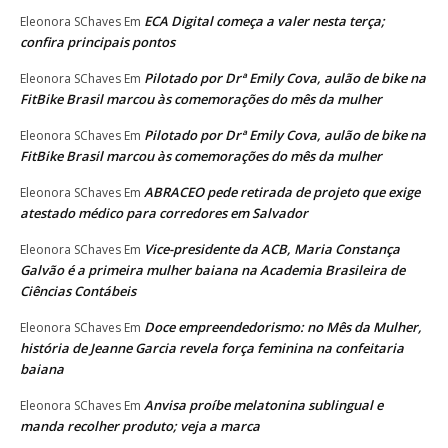
ECA Digital começa a valer nesta terça;
Eleonora SChaves
Em
confira principais pontos
Pilotado por Drª Emily Cova, aulão de bike na
Eleonora SChaves
Em
FitBike Brasil marcou às comemorações do mês da mulher
Pilotado por Drª Emily Cova, aulão de bike na
Eleonora SChaves
Em
FitBike Brasil marcou às comemorações do mês da mulher
ABRACEO pede retirada de projeto que exige
Eleonora SChaves
Em
atestado médico para corredores em Salvador
Vice-presidente da ACB, Maria Constança
Eleonora SChaves
Em
Galvão é a primeira mulher baiana na Academia Brasileira de
Ciências Contábeis
Doce empreendedorismo: no Mês da Mulher,
Eleonora SChaves
Em
história de Jeanne Garcia revela força feminina na confeitaria
baiana
Anvisa proíbe melatonina sublingual e
Eleonora SChaves
Em
manda recolher produto; veja a marca