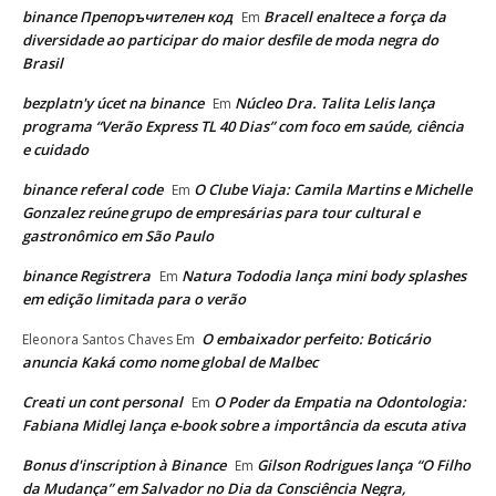
binance Препоръчителен код
Bracell enaltece a força da
Em
diversidade ao participar do maior desfile de moda negra do
Brasil
bezplatn'y úcet na binance
Núcleo Dra. Talita Lelis lança
Em
programa “Verão Express TL 40 Dias” com foco em saúde, ciência
e cuidado
binance referal code
O Clube Viaja: Camila Martins e Michelle
Em
Gonzalez reúne grupo de empresárias para tour cultural e
gastronômico em São Paulo
binance Registrera
Natura Tododia lança mini body splashes
Em
em edição limitada para o verão
O embaixador perfeito: Boticário
Eleonora Santos Chaves
Em
anuncia Kaká como nome global de Malbec
Creati un cont personal
O Poder da Empatia na Odontologia:
Em
Fabiana Midlej lança e-book sobre a importância da escuta ativa
Bonus d'inscription à Binance
Gilson Rodrigues lança “O Filho
Em
da Mudança” em Salvador no Dia da Consciência Negra,