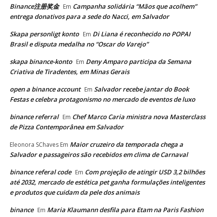
Binance注册奖金
Campanha solidária “Mãos que acolhem”
Em
entrega donativos para a sede do Nacci, em Salvador
Skapa personligt konto
Di Liana é reconhecido no POPAI
Em
Brasil e disputa medalha no “Oscar do Varejo”
skapa binance-konto
Deny Amparo participa da Semana
Em
Criativa de Tiradentes, em Minas Gerais
open a binance account
Salvador recebe jantar do Book
Em
Festas e celebra protagonismo no mercado de eventos de luxo
binance referral
Chef Marco Caria ministra nova Masterclass
Em
de Pizza Contemporânea em Salvador
Maior cruzeiro da temporada chega a
Eleonora SChaves
Em
Salvador e passageiros são recebidos em clima de Carnaval
binance referal code
Com projeção de atingir USD 3,2 bilhões
Em
até 2032, mercado de estética pet ganha formulações inteligentes
e produtos que cuidam da pele dos animais
binance
Maria Klaumann desfila para Etam na Paris Fashion
Em