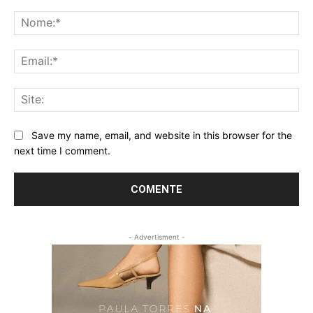
Comentário:
No
Ema
Sit
Save my name, email, and website in this browser for the
next time I comment.
- Advertisment -