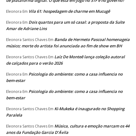
de plataforma digital. O que está em jogo no STF e no governo?
Vila 61: hospedagem de charme em Mucugê
Eleonora
Em
Dois quartos para um só casal: a proposta da Suíte
Eleonora
Em
Amar de Adriane Lins
Banda de Hermeto Pascoal homenageia
Eleonora Santos Chaves
Em
músico; morte do artista foi anunciada ao fim de show em BH
Laíz De Monteê lança coleção autoral
Eleonora Santos Chaves
Em
de calçados para o verão 2026
Psicologia do ambiente: como a casa influencia no
Eleonora
Em
bem-estar
Psicologia do ambiente: como a casa influencia no
Eleonora
Em
bem-estar
Ki-Mukeka é inaugurado no Shopping
Eleonora Santos Chaves
Em
Paralela
Música, cultura e emoção marcam os 44
Eleonora Santos Chaves
Em
anos da Fundação Garcia D’Ávila