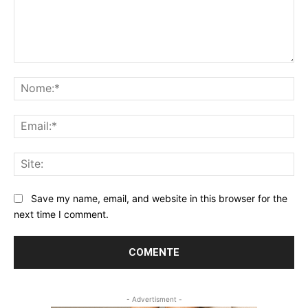
Comentário:
No
Ema
Sit
Save my name, email, and website in this browser for the
next time I comment.
- Advertisment -