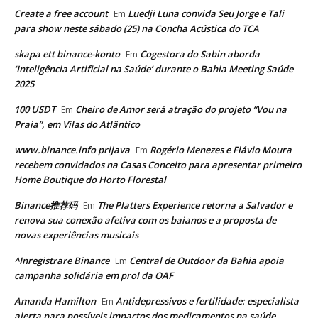
Create a free account
Luedji Luna convida Seu Jorge e Tali
Em
para show neste sábado (25) na Concha Acústica do TCA
skapa ett binance-konto
Cogestora do Sabin aborda
Em
‘Inteligência Artificial na Saúde’ durante o Bahia Meeting Saúde
2025
100 USDT
Cheiro de Amor será atração do projeto “Vou na
Em
Praia”, em Vilas do Atlântico
www.binance.info prijava
Rogério Menezes e Flávio Moura
Em
recebem convidados na Casas Conceito para apresentar primeiro
Home Boutique do Horto Florestal
Binance推荐码
The Platters Experience retorna a Salvador e
Em
renova sua conexão afetiva com os baianos e a proposta de
novas experiências musicais
^Inregistrare Binance
Central de Outdoor da Bahia apoia
Em
campanha solidária em prol da OAF
Amanda Hamilton
Antidepressivos e fertilidade: especialista
Em
alerta para possíveis impactos dos medicamentos na saúde