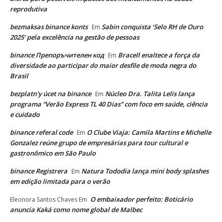
reprodutiva
bezmaksas binance konts
Sabin conquista ‘Selo RH de Ouro
Em
2025’ pela excelência na gestão de pessoas
binance Препоръчителен код
Bracell enaltece a força da
Em
diversidade ao participar do maior desfile de moda negra do
Brasil
bezplatn'y úcet na binance
Núcleo Dra. Talita Lelis lança
Em
programa “Verão Express TL 40 Dias” com foco em saúde, ciência
e cuidado
binance referal code
O Clube Viaja: Camila Martins e Michelle
Em
Gonzalez reúne grupo de empresárias para tour cultural e
gastronômico em São Paulo
binance Registrera
Natura Tododia lança mini body splashes
Em
em edição limitada para o verão
O embaixador perfeito: Boticário
Eleonora Santos Chaves
Em
anuncia Kaká como nome global de Malbec