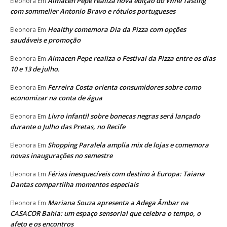
Almacen Pepe realiza nova edição do Wine Tasting
Eleonora
Em
com sommelier Antonio Bravo e rótulos portugueses
Healthy comemora Dia da Pizza com opções
Eleonora
Em
saudáveis e promoção
Almacen Pepe realiza o Festival da Pizza entre os dias
Eleonora
Em
10 e 13 de julho.
Ferreira Costa orienta consumidores sobre como
Eleonora
Em
economizar na conta de água
Livro infantil sobre bonecas negras será lançado
Eleonora
Em
durante o Julho das Pretas, no Recife
Shopping Paralela amplia mix de lojas e comemora
Eleonora
Em
novas inaugurações no semestre
Férias inesquecíveis com destino à Europa: Taiana
Eleonora
Em
Dantas compartilha momentos especiais
Mariana Souza apresenta a Adega Âmbar na
Eleonora
Em
CASACOR Bahia: um espaço sensorial que celebra o tempo, o
afeto e os encontros