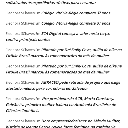
sofisticados às experiências afetivas para encantar
Colégio Vitória-Régia completa 37 anos
Eleonora SChaves
Em
Colégio Vitória-Régia completa 37 anos
Eleonora SChaves
Em
ECA Digital começa a valer nesta terça;
Eleonora SChaves
Em
confira principais pontos
Pilotado por Drª Emily Cova, aulão de bike na
Eleonora SChaves
Em
FitBike Brasil marcou às comemorações do mês da mulher
Pilotado por Drª Emily Cova, aulão de bike na
Eleonora SChaves
Em
FitBike Brasil marcou às comemorações do mês da mulher
ABRACEO pede retirada de projeto que exige
Eleonora SChaves
Em
atestado médico para corredores em Salvador
Vice-presidente da ACB, Maria Constança
Eleonora SChaves
Em
Galvão é a primeira mulher baiana na Academia Brasileira de
Ciências Contábeis
Doce empreendedorismo: no Mês da Mulher,
Eleonora SChaves
Em
história de Jeanne Garcia revela força feminina na confeitaria