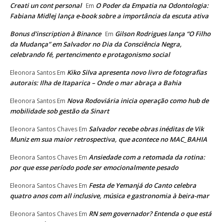
Creati un cont personal
O Poder da Empatia na Odontologia:
Em
Fabiana Midlej lança e-book sobre a importância da escuta ativa
Bonus d'inscription à Binance
Gilson Rodrigues lança “O Filho
Em
da Mudança” em Salvador no Dia da Consciência Negra,
celebrando fé, pertencimento e protagonismo social
Kiko Silva apresenta novo livro de fotografias
Eleonora Santos
Em
autorais: Ilha de Itaparica – Onde o mar abraça a Bahia
Nova Rodoviária inicia operação como hub de
Eleonora Santos
Em
mobilidade sob gestão da Sinart
Salvador recebe obras inéditas de Vik
Eleonora Santos Chaves
Em
Muniz em sua maior retrospectiva, que acontece no MAC_BAHIA
Ansiedade com a retomada da rotina:
Eleonora Santos Chaves
Em
por que esse período pode ser emocionalmente pesado
Festa de Yemanjá do Canto celebra
Eleonora Santos Chaves
Em
quatro anos com all inclusive, música e gastronomia à beira-mar
RN sem governador? Entenda o que está
Eleonora Santos Chaves
Em