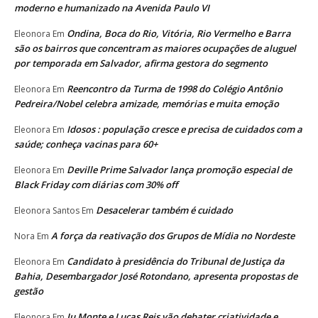
moderno e humanizado na Avenida Paulo VI
Ondina, Boca do Rio, Vitória, Rio Vermelho e Barra
Eleonora
Em
são os bairros que concentram as maiores ocupações de aluguel
por temporada em Salvador, afirma gestora do segmento
Reencontro da Turma de 1998 do Colégio Antônio
Eleonora
Em
Pedreira/Nobel celebra amizade, memórias e muita emoção
Idosos : população cresce e precisa de cuidados com a
Eleonora
Em
saúde; conheça vacinas para 60+
Deville Prime Salvador lança promoção especial de
Eleonora
Em
Black Friday com diárias com 30% off
Desacelerar também é cuidado
Eleonora Santos
Em
A força da reativação dos Grupos de Mídia no Nordeste
Nora
Em
Candidato à presidência do Tribunal de Justiça da
Eleonora
Em
Bahia, Desembargador José Rotondano, apresenta propostas de
gestão
Ju Monte e Lucas Reis vão debater criatividade e
Eleonora
Em