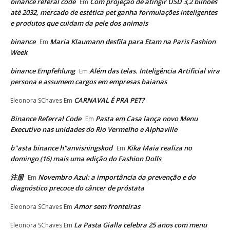
binance referal code
Com projeção de atingir USD 3,2 bilhões
Em
até 2032, mercado de estética pet ganha formulações inteligentes
e produtos que cuidam da pele dos animais
binance
Maria Klaumann desfila para Etam na Paris Fashion
Em
Week
binance Empfehlung
Além das telas. Inteligência Artificial vira
Em
persona e assumem cargos em empresas baianas
CARNAVAL É PRA PET?
Eleonora SChaves
Em
Binance Referral Code
Pasta em Casa lança novo Menu
Em
Executivo nas unidades do Rio Vermelho e Alphaville
b"asta binance h"anvisningskod
Kika Maia realiza no
Em
domingo (16) mais uma edição do Fashion Dolls
注册
Novembro Azul: a importância da prevenção e do
Em
diagnóstico precoce do câncer de próstata
Amor sem fronteiras
Eleonora SChaves
Em
La Pasta Gialla celebra 25 anos com menu
Eleonora SChaves
Em