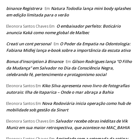
binance Registrera
Natura Tododia lança mini body splashes
Em
em edição limitada para o verão
O embaixador perfeito: Boticário
Eleonora Santos Chaves
Em
anuncia Kaká como nome global de Malbec
Creati un cont personal
O Poder da Empatia na Odontologia:
Em
Fabiana Midlej lança e-book sobre a importância da escuta ativa
Bonus d'inscription à Binance
Gilson Rodrigues lança “O Filho
Em
da Mudança” em Salvador no Dia da Consciência Negra,
celebrando fé, pertencimento e protagonismo social
Kiko Silva apresenta novo livro de fotografias
Eleonora Santos
Em
autorais: Ilha de Itaparica – Onde o mar abraça a Bahia
Nova Rodoviária inicia operação como hub de
Eleonora Santos
Em
mobilidade sob gestão da Sinart
Salvador recebe obras inéditas de Vik
Eleonora Santos Chaves
Em
Muniz em sua maior retrospectiva, que acontece no MAC_BAHIA
Ansiedade com a retomada da rotina:
Eleonora Santos Chaves
Em