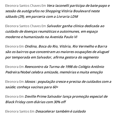
Vera Iaconelli participa de bate-papo e
Eleonora Santos Chaves
Em
sessão de autógrafos no Shopping Vitória Boulevard neste
sábado (29), em parceria com a Livraria LDM
Salvador ganha clínica dedicada ao
Eleonora Santos Chaves
Em
cuidado de doenças reumáticas e autoimunes, em espaço
moderno e humanizado na Avenida Paulo VI
Ondina, Boca do Rio, Vitória, Rio Vermelho e Barra
Eleonora
Em
são os bairros que concentram as maiores ocupações de aluguel
por temporada em Salvador, afirma gestora do segmento
Reencontro da Turma de 1998 do Colégio Antônio
Eleonora
Em
Pedreira/Nobel celebra amizade, memórias e muita emoção
Idosos : população cresce e precisa de cuidados com a
Eleonora
Em
saúde; conheça vacinas para 60+
Deville Prime Salvador lança promoção especial de
Eleonora
Em
Black Friday com diárias com 30% off
Desacelerar também é cuidado
Eleonora Santos
Em