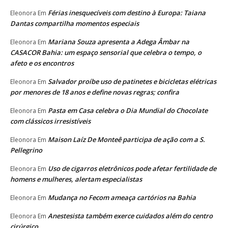
Férias inesquecíveis com destino à Europa: Taiana
Eleonora
Em
Dantas compartilha momentos especiais
Mariana Souza apresenta a Adega Âmbar na
Eleonora
Em
CASACOR Bahia: um espaço sensorial que celebra o tempo, o
afeto e os encontros
Salvador proíbe uso de patinetes e bicicletas elétricas
Eleonora
Em
por menores de 18 anos e define novas regras; confira
Pasta em Casa celebra o Dia Mundial do Chocolate
Eleonora
Em
com clássicos irresistíveis
Maison Laíz De Monteê participa de ação com a S.
Eleonora
Em
Pellegrino
Uso de cigarros eletrônicos pode afetar fertilidade de
Eleonora
Em
homens e mulheres, alertam especialistas
Mudança no Fecom ameaça cartórios na Bahia
Eleonora
Em
Anestesista também exerce cuidados além do centro
Eleonora
Em
cirúrgico