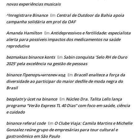
novas experiências musicais
^Inregistrare Binance
Central de Outdoor da Bahia apoia
Em
campanha solidária em prol da OAF
Amanda Hamilton
Antidepressivos e fertilidade: especialista
Em
alerta para possíveis impactos dos medicamentos na saúde
reprodutiva
bezmaksas binance konts
Sabin conquista ‘Selo RH de Ouro
Em
2025’ pela excelência na gestão de pessoas
binance Препоръчителен код
Bracell enaltece a força da
Em
diversidade ao participar do maior desfile de moda negra do
Brasil
bezplatn'y úcet na binance
Núcleo Dra. Talita Lelis lança
Em
programa “Verão Express TL 40 Dias” com foco em saúde, ciência
e cuidado
binance referal code
O Clube Viaja: Camila Martins e Michelle
Em
Gonzalez reúne grupo de empresárias para tour cultural e
gastronômico em São Paulo