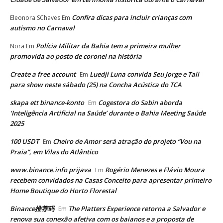
Confira dicas para incluir crianças com
Eleonora SChaves
Em
autismo no Carnaval
Polícia Militar da Bahia tem a primeira mulher
Nora
Em
promovida ao posto de coronel na história
Create a free account
Luedji Luna convida Seu Jorge e Tali
Em
para show neste sábado (25) na Concha Acústica do TCA
skapa ett binance-konto
Cogestora do Sabin aborda
Em
‘Inteligência Artificial na Saúde’ durante o Bahia Meeting Saúde
2025
100 USDT
Cheiro de Amor será atração do projeto “Vou na
Em
Praia”, em Vilas do Atlântico
www.binance.info prijava
Rogério Menezes e Flávio Moura
Em
recebem convidados na Casas Conceito para apresentar primeiro
Home Boutique do Horto Florestal
Binance推荐码
The Platters Experience retorna a Salvador e
Em
renova sua conexão afetiva com os baianos e a proposta de