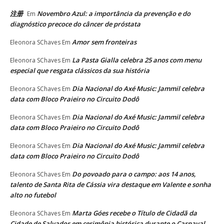
注册
Novembro Azul: a importância da prevenção e do
Em
diagnóstico precoce do câncer de próstata
Amor sem fronteiras
Eleonora SChaves
Em
La Pasta Gialla celebra 25 anos com menu
Eleonora SChaves
Em
especial que resgata clássicos da sua história
Dia Nacional do Axé Music: Jammil celebra
Eleonora SChaves
Em
data com Bloco Praieiro no Circuito Dodô
Dia Nacional do Axé Music: Jammil celebra
Eleonora SChaves
Em
data com Bloco Praieiro no Circuito Dodô
Dia Nacional do Axé Music: Jammil celebra
Eleonora SChaves
Em
data com Bloco Praieiro no Circuito Dodô
Do povoado para o campo: aos 14 anos,
Eleonora SChaves
Em
talento de Santa Rita de Cássia vira destaque em Valente e sonha
alto no futebol
Marta Góes recebe o Título de Cidadã da
Eleonora SChaves
Em
Cidade de Salvador em cerimônia histórica durante o Carnaval