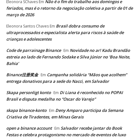
Não é o fim do trabalho aos domingos e
Eleonora SChaves
Em
feriados, mas é o retorno da negociação coletiva a partir de 01 de
março de 2026
Brasil dobra consumo de
Eleonora Santos Chaves
Em
ultraprocessados e especialista alerta para riscos à saúde de
crianças e adolescentes
Code de parrainage Binance
Novidade no ar! Kadu Brandão
Em
estreia ao lado de Fernando Sodake e Silva Júnior no ‘Boa Noite,
Bahia’
Binance注册奖金
Campanha solidária “Mãos que acolhem”
Em
entrega donativos para a sede do Nacci, em Salvador
Skapa personligt konto
Di Liana é reconhecido no POPAI
Em
Brasil e disputa medalha no “Oscar do Varejo”
skapa binance-konto
Deny Amparo participa da Semana
Em
Criativa de Tiradentes, em Minas Gerais
open a binance account
Salvador recebe jantar do Book
Em
Festas e celebra protagonismo no mercado de eventos de luxo