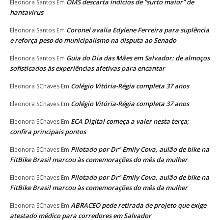
OMS descarta indícios de “surto maior” de
Eleonora Santos
Em
hantavírus
Coronel avalia Edylene Ferreira para suplência
Eleonora Santos
Em
e reforça peso do municipalismo na disputa ao Senado
Guia do Dia das Mães em Salvador: de almoços
Eleonora Santos
Em
sofisticados às experiências afetivas para encantar
Colégio Vitória-Régia completa 37 anos
Eleonora SChaves
Em
Colégio Vitória-Régia completa 37 anos
Eleonora SChaves
Em
ECA Digital começa a valer nesta terça;
Eleonora SChaves
Em
confira principais pontos
Pilotado por Drª Emily Cova, aulão de bike na
Eleonora SChaves
Em
FitBike Brasil marcou às comemorações do mês da mulher
Pilotado por Drª Emily Cova, aulão de bike na
Eleonora SChaves
Em
FitBike Brasil marcou às comemorações do mês da mulher
ABRACEO pede retirada de projeto que exige
Eleonora SChaves
Em
atestado médico para corredores em Salvador