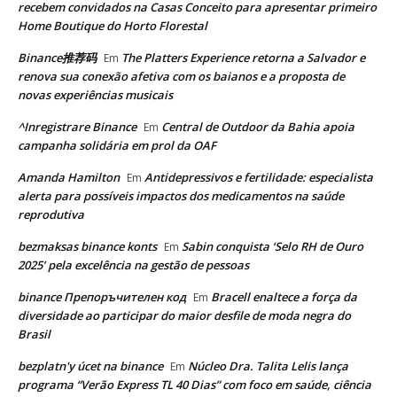
recebem convidados na Casas Conceito para apresentar primeiro
Home Boutique do Horto Florestal
Binance推荐码
The Platters Experience retorna a Salvador e
Em
renova sua conexão afetiva com os baianos e a proposta de
novas experiências musicais
^Inregistrare Binance
Central de Outdoor da Bahia apoia
Em
campanha solidária em prol da OAF
Amanda Hamilton
Antidepressivos e fertilidade: especialista
Em
alerta para possíveis impactos dos medicamentos na saúde
reprodutiva
bezmaksas binance konts
Sabin conquista ‘Selo RH de Ouro
Em
2025’ pela excelência na gestão de pessoas
binance Препоръчителен код
Bracell enaltece a força da
Em
diversidade ao participar do maior desfile de moda negra do
Brasil
bezplatn'y úcet na binance
Núcleo Dra. Talita Lelis lança
Em
programa “Verão Express TL 40 Dias” com foco em saúde, ciência