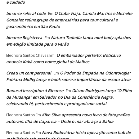
e cuidado
binance referal code
O Clube Viaja: Camila Martins e Michelle
Em
Gonzalez reúne grupo de empresárias para tour cultural e
gastronômico em São Paulo
binance Registrera
Natura Tododia lança mini body splashes
Em
em edição limitada para o verão
O embaixador perfeito: Boticário
Eleonora Santos Chaves
Em
anuncia Kaká como nome global de Malbec
Creati un cont personal
O Poder da Empatia na Odontologia:
Em
Fabiana Midlej lança e-book sobre a importância da escuta ativa
Bonus d'inscription à Binance
Gilson Rodrigues lança “O Filho
Em
da Mudança” em Salvador no Dia da Consciência Negra,
celebrando fé, pertencimento e protagonismo social
Kiko Silva apresenta novo livro de fotografias
Eleonora Santos
Em
autorais: Ilha de Itaparica – Onde o mar abraça a Bahia
Nova Rodoviária inicia operação como hub de
Eleonora Santos
Em
mobilidade sob gestão da Sinart