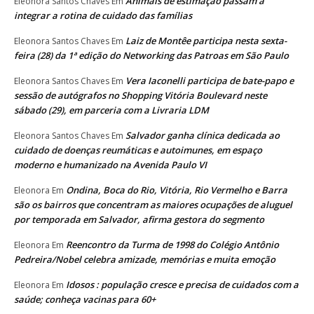
Animais de estimação passam a
Eleonora Santos Chaves
Em
integrar a rotina de cuidado das famílias
Laiz de Montêe participa nesta sexta-
Eleonora Santos Chaves
Em
feira (28) da 1ª edição do Networking das Patroas em São Paulo
Vera Iaconelli participa de bate-papo e
Eleonora Santos Chaves
Em
sessão de autógrafos no Shopping Vitória Boulevard neste
sábado (29), em parceria com a Livraria LDM
Salvador ganha clínica dedicada ao
Eleonora Santos Chaves
Em
cuidado de doenças reumáticas e autoimunes, em espaço
moderno e humanizado na Avenida Paulo VI
Ondina, Boca do Rio, Vitória, Rio Vermelho e Barra
Eleonora
Em
são os bairros que concentram as maiores ocupações de aluguel
por temporada em Salvador, afirma gestora do segmento
Reencontro da Turma de 1998 do Colégio Antônio
Eleonora
Em
Pedreira/Nobel celebra amizade, memórias e muita emoção
Idosos : população cresce e precisa de cuidados com a
Eleonora
Em
saúde; conheça vacinas para 60+