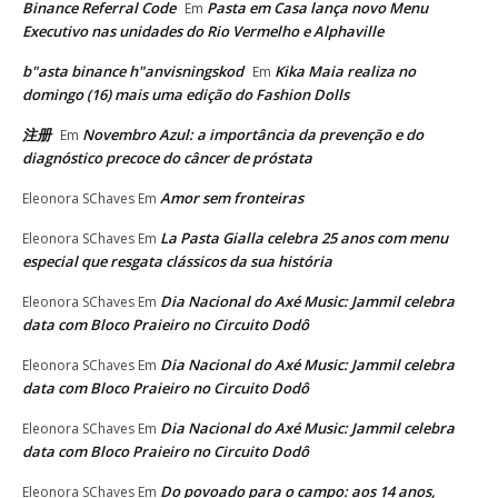
Binance Referral Code
Pasta em Casa lança novo Menu
Em
Executivo nas unidades do Rio Vermelho e Alphaville
b"asta binance h"anvisningskod
Kika Maia realiza no
Em
domingo (16) mais uma edição do Fashion Dolls
注册
Novembro Azul: a importância da prevenção e do
Em
diagnóstico precoce do câncer de próstata
Amor sem fronteiras
Eleonora SChaves
Em
La Pasta Gialla celebra 25 anos com menu
Eleonora SChaves
Em
especial que resgata clássicos da sua história
Dia Nacional do Axé Music: Jammil celebra
Eleonora SChaves
Em
data com Bloco Praieiro no Circuito Dodô
Dia Nacional do Axé Music: Jammil celebra
Eleonora SChaves
Em
data com Bloco Praieiro no Circuito Dodô
Dia Nacional do Axé Music: Jammil celebra
Eleonora SChaves
Em
data com Bloco Praieiro no Circuito Dodô
Do povoado para o campo: aos 14 anos,
Eleonora SChaves
Em