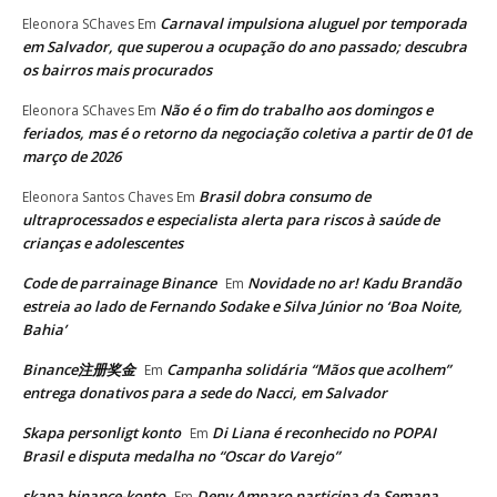
Carnaval impulsiona aluguel por temporada
Eleonora SChaves
Em
em Salvador, que superou a ocupação do ano passado; descubra
os bairros mais procurados
Não é o fim do trabalho aos domingos e
Eleonora SChaves
Em
feriados, mas é o retorno da negociação coletiva a partir de 01 de
março de 2026
Brasil dobra consumo de
Eleonora Santos Chaves
Em
ultraprocessados e especialista alerta para riscos à saúde de
crianças e adolescentes
Code de parrainage Binance
Novidade no ar! Kadu Brandão
Em
estreia ao lado de Fernando Sodake e Silva Júnior no ‘Boa Noite,
Bahia’
Binance注册奖金
Campanha solidária “Mãos que acolhem”
Em
entrega donativos para a sede do Nacci, em Salvador
Skapa personligt konto
Di Liana é reconhecido no POPAI
Em
Brasil e disputa medalha no “Oscar do Varejo”
skapa binance-konto
Deny Amparo participa da Semana
Em