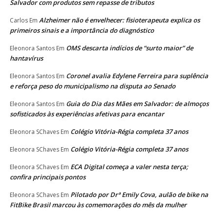
Salvador com produtos sem repasse de tributos
Alzheimer não é envelhecer: fisioterapeuta explica os
Carlos
Em
primeiros sinais e a importância do diagnóstico
OMS descarta indícios de “surto maior” de
Eleonora Santos
Em
hantavírus
Coronel avalia Edylene Ferreira para suplência
Eleonora Santos
Em
e reforça peso do municipalismo na disputa ao Senado
Guia do Dia das Mães em Salvador: de almoços
Eleonora Santos
Em
sofisticados às experiências afetivas para encantar
Colégio Vitória-Régia completa 37 anos
Eleonora SChaves
Em
Colégio Vitória-Régia completa 37 anos
Eleonora SChaves
Em
ECA Digital começa a valer nesta terça;
Eleonora SChaves
Em
confira principais pontos
Pilotado por Drª Emily Cova, aulão de bike na
Eleonora SChaves
Em
FitBike Brasil marcou às comemorações do mês da mulher