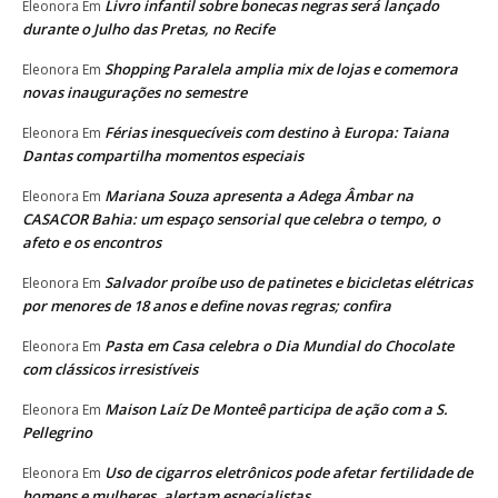
Livro infantil sobre bonecas negras será lançado
Eleonora
Em
durante o Julho das Pretas, no Recife
Shopping Paralela amplia mix de lojas e comemora
Eleonora
Em
novas inaugurações no semestre
Férias inesquecíveis com destino à Europa: Taiana
Eleonora
Em
Dantas compartilha momentos especiais
Mariana Souza apresenta a Adega Âmbar na
Eleonora
Em
CASACOR Bahia: um espaço sensorial que celebra o tempo, o
afeto e os encontros
Salvador proíbe uso de patinetes e bicicletas elétricas
Eleonora
Em
por menores de 18 anos e define novas regras; confira
Pasta em Casa celebra o Dia Mundial do Chocolate
Eleonora
Em
com clássicos irresistíveis
Maison Laíz De Monteê participa de ação com a S.
Eleonora
Em
Pellegrino
Uso de cigarros eletrônicos pode afetar fertilidade de
Eleonora
Em
homens e mulheres, alertam especialistas