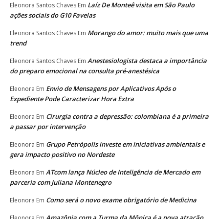
Laíz De Monteê visita em São Paulo
Eleonora Santos Chaves
Em
ações sociais do G10 Favelas
Morango do amor: muito mais que uma
Eleonora Santos Chaves
Em
trend
Anestesiologista destaca a importância
Eleonora Santos Chaves
Em
do preparo emocional na consulta pré-anestésica
Envio de Mensagens por Aplicativos Após o
Eleonora
Em
Expediente Pode Caracterizar Hora Extra
Cirurgia contra a depressão: colombiana é a primeira
Eleonora
Em
a passar por intervenção
Grupo Petrópolis investe em iniciativas ambientais e
Eleonora
Em
gera impacto positivo no Nordeste
ATcom lança Núcleo de Inteligência de Mercado em
Eleonora
Em
parceria com Juliana Montenegro
Como será o novo exame obrigatório de Medicina
Eleonora
Em
Amazônia com a Turma da Mônica é a nova atração
Eleonora
Em