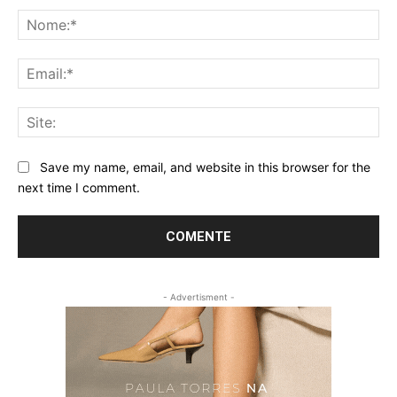
No
Ema
Sit
Save my name, email, and website in this browser for the
next time I comment.
- Advertisment -