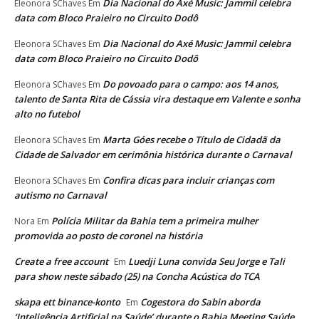
Dia Nacional do Axé Music: Jammil celebra
Eleonora SChaves
Em
data com Bloco Praieiro no Circuito Dodô
Dia Nacional do Axé Music: Jammil celebra
Eleonora SChaves
Em
data com Bloco Praieiro no Circuito Dodô
Do povoado para o campo: aos 14 anos,
Eleonora SChaves
Em
talento de Santa Rita de Cássia vira destaque em Valente e sonha
alto no futebol
Marta Góes recebe o Título de Cidadã da
Eleonora SChaves
Em
Cidade de Salvador em cerimônia histórica durante o Carnaval
Confira dicas para incluir crianças com
Eleonora SChaves
Em
autismo no Carnaval
Polícia Militar da Bahia tem a primeira mulher
Nora
Em
promovida ao posto de coronel na história
Create a free account
Luedji Luna convida Seu Jorge e Tali
Em
para show neste sábado (25) na Concha Acústica do TCA
skapa ett binance-konto
Cogestora do Sabin aborda
Em
‘Inteligência Artificial na Saúde’ durante o Bahia Meeting Saúde