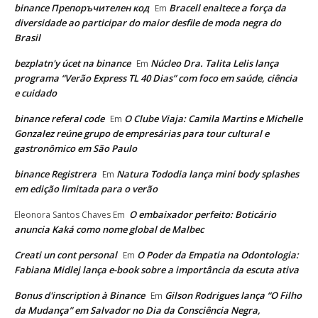
binance Препоръчителен код
Bracell enaltece a força da
Em
diversidade ao participar do maior desfile de moda negra do
Brasil
bezplatn'y úcet na binance
Núcleo Dra. Talita Lelis lança
Em
programa “Verão Express TL 40 Dias” com foco em saúde, ciência
e cuidado
binance referal code
O Clube Viaja: Camila Martins e Michelle
Em
Gonzalez reúne grupo de empresárias para tour cultural e
gastronômico em São Paulo
binance Registrera
Natura Tododia lança mini body splashes
Em
em edição limitada para o verão
O embaixador perfeito: Boticário
Eleonora Santos Chaves
Em
anuncia Kaká como nome global de Malbec
Creati un cont personal
O Poder da Empatia na Odontologia:
Em
Fabiana Midlej lança e-book sobre a importância da escuta ativa
Bonus d'inscription à Binance
Gilson Rodrigues lança “O Filho
Em
da Mudança” em Salvador no Dia da Consciência Negra,