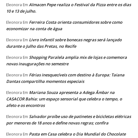
Almacen Pepe realiza o Festival da Pizza entre os dias
Eleonora
Em
10 e 13 de julho.
Ferreira Costa orienta consumidores sobre como
Eleonora
Em
economizar na conta de água
Livro infantil sobre bonecas negras será lançado
Eleonora
Em
durante o Julho das Pretas, no Recife
Shopping Paralela amplia mix de lojas e comemora
Eleonora
Em
novas inaugurações no semestre
Férias inesquecíveis com destino à Europa: Taiana
Eleonora
Em
Dantas compartilha momentos especiais
Mariana Souza apresenta a Adega Âmbar na
Eleonora
Em
CASACOR Bahia: um espaço sensorial que celebra o tempo, o
afeto e os encontros
Salvador proíbe uso de patinetes e bicicletas elétricas
Eleonora
Em
por menores de 18 anos e define novas regras; confira
Pasta em Casa celebra o Dia Mundial do Chocolate
Eleonora
Em