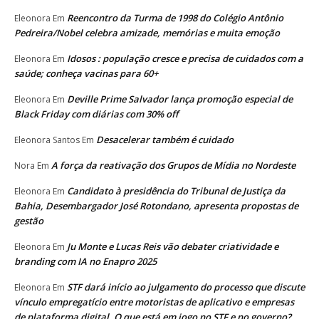
Reencontro da Turma de 1998 do Colégio Antônio
Eleonora
Em
Pedreira/Nobel celebra amizade, memórias e muita emoção
Idosos : população cresce e precisa de cuidados com a
Eleonora
Em
saúde; conheça vacinas para 60+
Deville Prime Salvador lança promoção especial de
Eleonora
Em
Black Friday com diárias com 30% off
Desacelerar também é cuidado
Eleonora Santos
Em
A força da reativação dos Grupos de Mídia no Nordeste
Nora
Em
Candidato à presidência do Tribunal de Justiça da
Eleonora
Em
Bahia, Desembargador José Rotondano, apresenta propostas de
gestão
Ju Monte e Lucas Reis vão debater criatividade e
Eleonora
Em
branding com IA no Enapro 2025
STF dará início ao julgamento do processo que discute
Eleonora
Em
vínculo empregatício entre motoristas de aplicativo e empresas
de plataforma digital. O que está em jogo no STF e no governo?