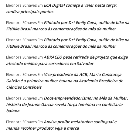
ECA Digital começa a valer nesta terça;
Eleonora SChaves
Em
confira principais pontos
Pilotado por Drª Emily Cova, aulão de bike na
Eleonora SChaves
Em
FitBike Brasil marcou às comemorações do mês da mulher
Pilotado por Drª Emily Cova, aulão de bike na
Eleonora SChaves
Em
FitBike Brasil marcou às comemorações do mês da mulher
ABRACEO pede retirada de projeto que exige
Eleonora SChaves
Em
atestado médico para corredores em Salvador
Vice-presidente da ACB, Maria Constança
Eleonora SChaves
Em
Galvão é a primeira mulher baiana na Academia Brasileira de
Ciências Contábeis
Doce empreendedorismo: no Mês da Mulher,
Eleonora SChaves
Em
história de Jeanne Garcia revela força feminina na confeitaria
baiana
Anvisa proíbe melatonina sublingual e
Eleonora SChaves
Em
manda recolher produto; veja a marca