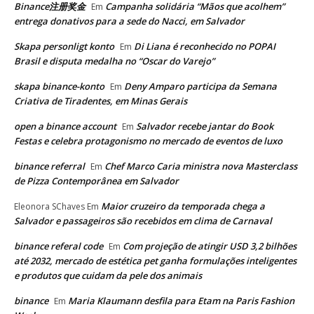
Binance注册奖金
Campanha solidária “Mãos que acolhem”
Em
entrega donativos para a sede do Nacci, em Salvador
Skapa personligt konto
Di Liana é reconhecido no POPAI
Em
Brasil e disputa medalha no “Oscar do Varejo”
skapa binance-konto
Deny Amparo participa da Semana
Em
Criativa de Tiradentes, em Minas Gerais
open a binance account
Salvador recebe jantar do Book
Em
Festas e celebra protagonismo no mercado de eventos de luxo
binance referral
Chef Marco Caria ministra nova Masterclass
Em
de Pizza Contemporânea em Salvador
Maior cruzeiro da temporada chega a
Eleonora SChaves
Em
Salvador e passageiros são recebidos em clima de Carnaval
binance referal code
Com projeção de atingir USD 3,2 bilhões
Em
até 2032, mercado de estética pet ganha formulações inteligentes
e produtos que cuidam da pele dos animais
binance
Maria Klaumann desfila para Etam na Paris Fashion
Em