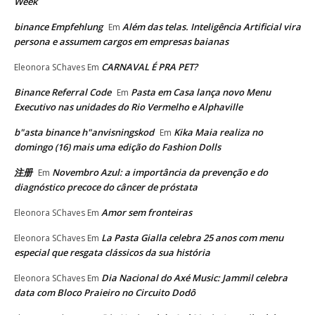
Week
binance Empfehlung
Além das telas. Inteligência Artificial vira
Em
persona e assumem cargos em empresas baianas
CARNAVAL É PRA PET?
Eleonora SChaves
Em
Binance Referral Code
Pasta em Casa lança novo Menu
Em
Executivo nas unidades do Rio Vermelho e Alphaville
b"asta binance h"anvisningskod
Kika Maia realiza no
Em
domingo (16) mais uma edição do Fashion Dolls
注册
Novembro Azul: a importância da prevenção e do
Em
diagnóstico precoce do câncer de próstata
Amor sem fronteiras
Eleonora SChaves
Em
La Pasta Gialla celebra 25 anos com menu
Eleonora SChaves
Em
especial que resgata clássicos da sua história
Dia Nacional do Axé Music: Jammil celebra
Eleonora SChaves
Em
data com Bloco Praieiro no Circuito Dodô