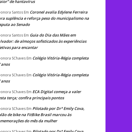
ior” de hantavírus
Coronel avalia Edylene Ferreira
eonora Santos
Em
ra suplência e reforça peso do municipalismo na
sputa ao Senado
Guia do Dia das Mães em
eonora Santos
Em
lvador: de almoços sofisticados às experiências
etivas para encantar
Colégio Vitória-Régia completa
eonora SChaves
Em
 anos
Colégio Vitória-Régia completa
eonora SChaves
Em
 anos
ECA Digital começa a valer
eonora SChaves
Em
sta terça; confira principais pontos
Pilotado por Drª Emily Cova,
eonora SChaves
Em
lão de bike na FitBike Brasil marcou às
omemorações do mês da mulher
Pilotado por Drª Emily Cova,
eonora SChaves
Em