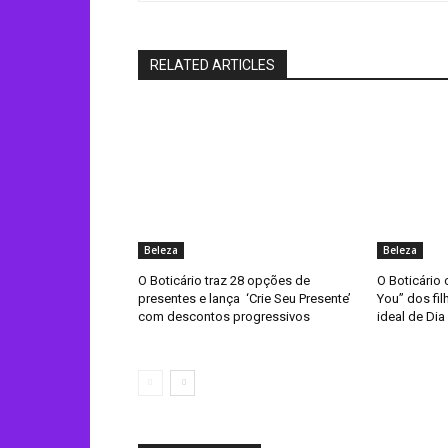
RELATED ARTICLES
Beleza
Beleza
O Boticário traz 28 opções de
O Boticário 
presentes e lança ‘Crie Seu Presente’
You” dos fil
com descontos progressivos
ideal de Dia