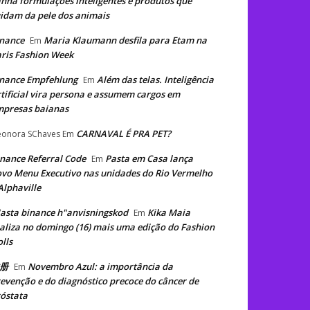
nha formulações inteligentes e produtos que
idam da pele dos animais
nance
Maria Klaumann desfila para Etam na
Em
ris Fashion Week
nance Empfehlung
Além das telas. Inteligência
Em
tificial vira persona e assumem cargos em
mpresas baianas
CARNAVAL É PRA PET?
eonora SChaves
Em
nance Referral Code
Pasta em Casa lança
Em
vo Menu Executivo nas unidades do Rio Vermelho
Alphaville
asta binance h"anvisningskod
Kika Maia
Em
aliza no domingo (16) mais uma edição do Fashion
lls
册
Novembro Azul: a importância da
Em
evenção e do diagnóstico precoce do câncer de
óstata