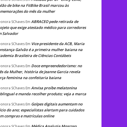
lão de bike na FitBike Brasil marcou às
omemorações do mês da mulher
ABRACEO pede retirada de
eonora SChaves
Em
ojeto que exige atestado médico para corredores
m Salvador
Vice-presidente da ACB, Maria
eonora SChaves
Em
nstança Galvão é a primeira mulher baiana na
ademia Brasileira de Ciências Contábeis
Doce empreendedorismo: no
eonora SChaves
Em
s da Mulher, história de Jeanne Garcia revela
rça feminina na confeitaria baiana
Anvisa proíbe melatonina
eonora SChaves
Em
blingual e manda recolher produto; veja a marca
Golpes digitais aumentam no
eonora SChaves
Em
ício do ano; especialistas alertam para cuidados
m compras e matrículas online
Médica Analuzia Moscoso
eonora SChaves
Em