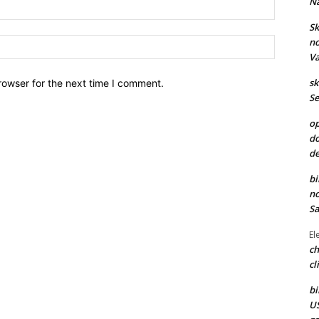
Na
Email:*
Sk
no
Site:
Va
sk
rowser for the next time I comment.
Se
op
do
de
bi
no
Sa
El
ch
cl
bi
US