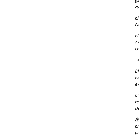
ga
cu
bi
Pa
bi
Ar
e
El
Bi
no
e 
b"
re
Do
注
pr
pr