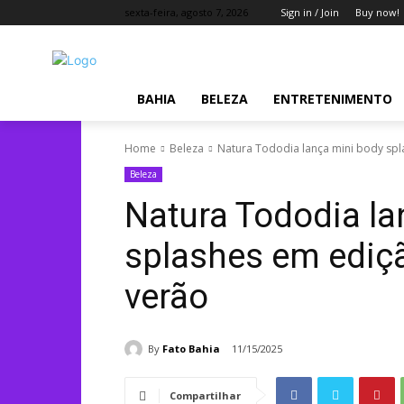
sexta-feira, agosto 7, 2026
Sign in / Join
Buy now!
BAHIA
BELEZA
ENTRETENIMENTO
Home
Beleza
Natura Tododia lança mini body spl
Beleza
Natura Tododia la
splashes em ediçã
verão
By
Fato Bahia
11/15/2025
Compartilhar