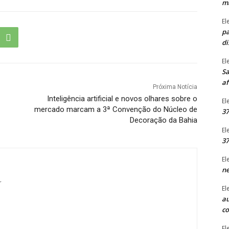
ma
El
pa
di
El
Sa
af
Próxima Notícia
Inteligência artificial e novos olhares sobre o
El
mercado marcam a 3ª Convenção do Núcleo de
37
Decoração da Bahia
El
37
El
ne
r
El
au
c
El