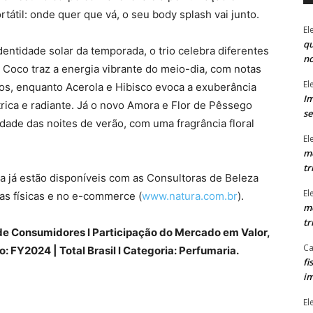
tátil: onde quer que vá, o seu body splash vai junto.
El
qu
ntidade solar da temporada, o trio celebra diferentes
n
oco traz a energia vibrante do meio-dia, com notas
El
os, enquanto Acerola e Hibisco evoca a exuberância
Im
ítrica e radiante. Já o novo Amora e Flor de Pêssego
se
dade das noites de verão, com uma fragrância floral
El
mo
tr
a já estão disponíveis com as Consultoras de Beleza
El
jas físicas e no e-commerce (
www.natura.com.br
).
mo
tr
l de Consumidores l Participação do Mercado em Valor,
Ca
: FY2024 | Total Brasil l Categoria: Perfumaria.
fi
im
El