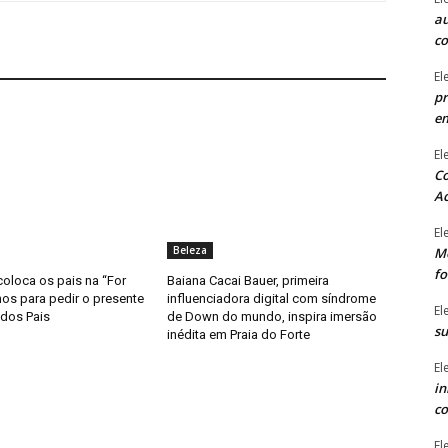
au
c
El
pr
e
El
Co
Ac
El
Beleza
Mê
fo
coloca os pais na “For
Baiana Cacai Bauer, primeira
hos para pedir o presente
influenciadora digital com síndrome
El
 dos Pais
de Down do mundo, inspira imersão
su
inédita em Praia do Forte
El
in
co
El