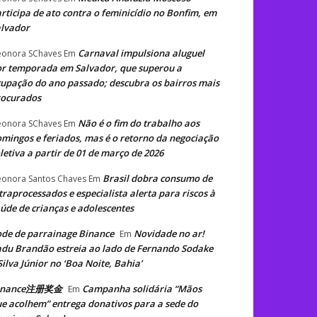
rticipa de ato contra o feminicídio no Bonfim, em
lvador
Carnaval impulsiona aluguel
eonora SChaves
Em
r temporada em Salvador, que superou a
upação do ano passado; descubra os bairros mais
rocurados
Não é o fim do trabalho aos
eonora SChaves
Em
mingos e feriados, mas é o retorno da negociação
letiva a partir de 01 de março de 2026
Brasil dobra consumo de
eonora Santos Chaves
Em
traprocessados e especialista alerta para riscos à
úde de crianças e adolescentes
de de parrainage Binance
Novidade no ar!
Em
du Brandão estreia ao lado de Fernando Sodake
Silva Júnior no ‘Boa Noite, Bahia’
inance注册奖金
Campanha solidária “Mãos
Em
e acolhem” entrega donativos para a sede do