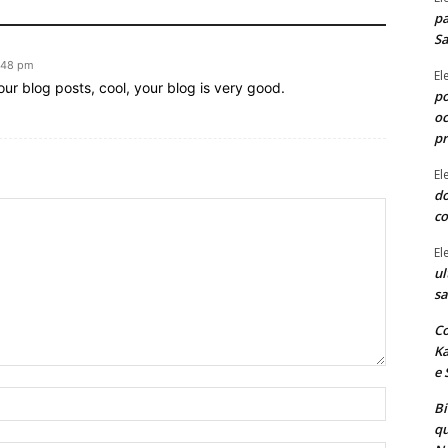
pa
Sa
:48 pm
El
ur blog posts, cool, your blog is very good.
po
oc
p
El
do
co
El
ul
sa
Co
Ka
e 
Nome:*
B
qu