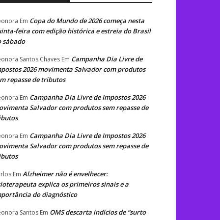
Copa do Mundo de 2026 começa nesta
eonora
Em
inta-feira com edição histórica e estreia do Brasil
o sábado
Campanha Dia Livre de
eonora Santos Chaves
Em
postos 2026 movimenta Salvador com produtos
m repasse de tributos
Campanha Dia Livre de Impostos 2026
eonora
Em
vimenta Salvador com produtos sem repasse de
ibutos
Campanha Dia Livre de Impostos 2026
eonora
Em
vimenta Salvador com produtos sem repasse de
ibutos
Alzheimer não é envelhecer:
rlos
Em
sioterapeuta explica os primeiros sinais e a
portância do diagnóstico
OMS descarta indícios de “surto
eonora Santos
Em