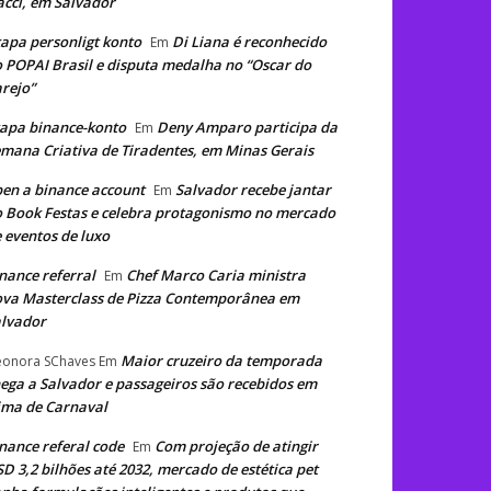
cci, em Salvador
apa personligt konto
Di Liana é reconhecido
Em
 POPAI Brasil e disputa medalha no “Oscar do
rejo”
apa binance-konto
Deny Amparo participa da
Em
mana Criativa de Tiradentes, em Minas Gerais
en a binance account
Salvador recebe jantar
Em
 Book Festas e celebra protagonismo no mercado
 eventos de luxo
nance referral
Chef Marco Caria ministra
Em
va Masterclass de Pizza Contemporânea em
lvador
Maior cruzeiro da temporada
eonora SChaves
Em
ega a Salvador e passageiros são recebidos em
ima de Carnaval
nance referal code
Com projeção de atingir
Em
D 3,2 bilhões até 2032, mercado de estética pet