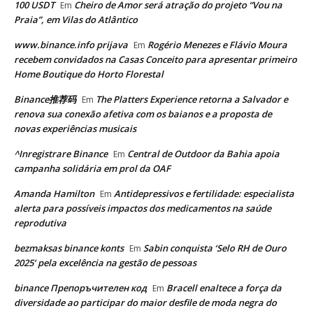
100 USDT
Cheiro de Amor será atração do projeto “Vou na
Em
Praia”, em Vilas do Atlântico
www.binance.info prijava
Rogério Menezes e Flávio Moura
Em
recebem convidados na Casas Conceito para apresentar primeiro
Home Boutique do Horto Florestal
Binance推荐码
The Platters Experience retorna a Salvador e
Em
renova sua conexão afetiva com os baianos e a proposta de
novas experiências musicais
^Inregistrare Binance
Central de Outdoor da Bahia apoia
Em
campanha solidária em prol da OAF
Amanda Hamilton
Antidepressivos e fertilidade: especialista
Em
alerta para possíveis impactos dos medicamentos na saúde
reprodutiva
bezmaksas binance konts
Sabin conquista ‘Selo RH de Ouro
Em
2025’ pela excelência na gestão de pessoas
binance Препоръчителен код
Bracell enaltece a força da
Em
diversidade ao participar do maior desfile de moda negra do