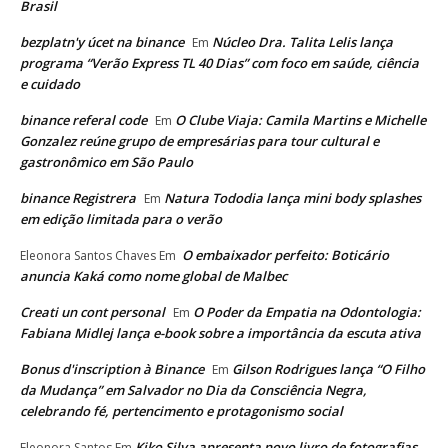
Brasil
bezplatn'y úcet na binance
Núcleo Dra. Talita Lelis lança
Em
programa “Verão Express TL 40 Dias” com foco em saúde, ciência
e cuidado
binance referal code
O Clube Viaja: Camila Martins e Michelle
Em
Gonzalez reúne grupo de empresárias para tour cultural e
gastronômico em São Paulo
binance Registrera
Natura Tododia lança mini body splashes
Em
em edição limitada para o verão
O embaixador perfeito: Boticário
Eleonora Santos Chaves
Em
anuncia Kaká como nome global de Malbec
Creati un cont personal
O Poder da Empatia na Odontologia:
Em
Fabiana Midlej lança e-book sobre a importância da escuta ativa
Bonus d'inscription à Binance
Gilson Rodrigues lança “O Filho
Em
da Mudança” em Salvador no Dia da Consciência Negra,
celebrando fé, pertencimento e protagonismo social
Kiko Silva apresenta novo livro de fotografias
Eleonora Santos
Em