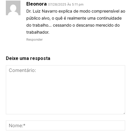
Eleonora
07/28/2025 Às 5:11 pm
Dr. Luiz Navarro explica de modo compreensível ao
público alvo, o quê é realmente uma continuidade
do trabalho… cessando o descanso merecido do
trabalhador.
Responder
Deixe uma resposta
Comentário:
No