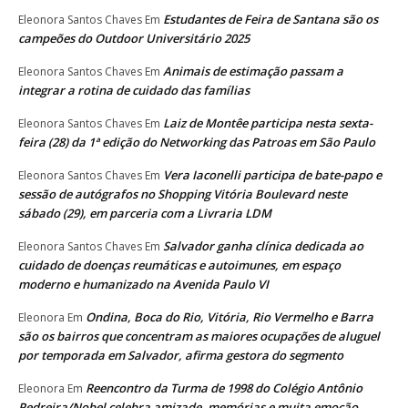
Estudantes de Feira de Santana são os
Eleonora Santos Chaves
Em
campeões do Outdoor Universitário 2025
Animais de estimação passam a
Eleonora Santos Chaves
Em
integrar a rotina de cuidado das famílias
Laiz de Montêe participa nesta sexta-
Eleonora Santos Chaves
Em
feira (28) da 1ª edição do Networking das Patroas em São Paulo
Vera Iaconelli participa de bate-papo e
Eleonora Santos Chaves
Em
sessão de autógrafos no Shopping Vitória Boulevard neste
sábado (29), em parceria com a Livraria LDM
Salvador ganha clínica dedicada ao
Eleonora Santos Chaves
Em
cuidado de doenças reumáticas e autoimunes, em espaço
moderno e humanizado na Avenida Paulo VI
Ondina, Boca do Rio, Vitória, Rio Vermelho e Barra
Eleonora
Em
são os bairros que concentram as maiores ocupações de aluguel
por temporada em Salvador, afirma gestora do segmento
Reencontro da Turma de 1998 do Colégio Antônio
Eleonora
Em
Pedreira/Nobel celebra amizade, memórias e muita emoção