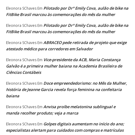
Pilotado por Drª Emily Cova, aulão de bike na
Eleonora SChaves
Em
FitBike Brasil marcou às comemorações do mês da mulher
Pilotado por Drª Emily Cova, aulão de bike na
Eleonora SChaves
Em
FitBike Brasil marcou às comemorações do mês da mulher
ABRACEO pede retirada de projeto que exige
Eleonora SChaves
Em
atestado médico para corredores em Salvador
Vice-presidente da ACB, Maria Constança
Eleonora SChaves
Em
Galvão é a primeira mulher baiana na Academia Brasileira de
Ciências Contábeis
Doce empreendedorismo: no Mês da Mulher,
Eleonora SChaves
Em
história de Jeanne Garcia revela força feminina na confeitaria
baiana
Anvisa proíbe melatonina sublingual e
Eleonora SChaves
Em
manda recolher produto; veja a marca
Golpes digitais aumentam no início do ano;
Eleonora SChaves
Em
especialistas alertam para cuidados com compras e matrículas