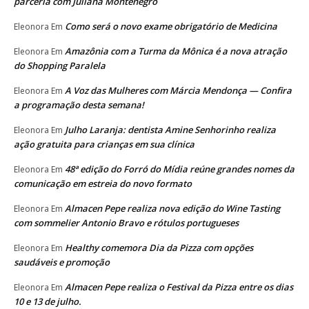
parceria com Juliana Montenegro
Como será o novo exame obrigatório de Medicina
Eleonora
Em
Amazônia com a Turma da Mônica é a nova atração
Eleonora
Em
do Shopping Paralela
A Voz das Mulheres com Márcia Mendonça — Confira
Eleonora
Em
a programação desta semana!
Julho Laranja: dentista Amine Senhorinho realiza
Eleonora
Em
ação gratuita para crianças em sua clínica
48ª edição do Forró do Mídia reúne grandes nomes da
Eleonora
Em
comunicação em estreia do novo formato
Almacen Pepe realiza nova edição do Wine Tasting
Eleonora
Em
com sommelier Antonio Bravo e rótulos portugueses
Healthy comemora Dia da Pizza com opções
Eleonora
Em
saudáveis e promoção
Almacen Pepe realiza o Festival da Pizza entre os dias
Eleonora
Em
10 e 13 de julho.