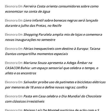
Ferreira Costa orienta consumidores sobre como
Eleonora
Em
economizar na conta de água
Livro infantil sobre bonecas negras será lançado
Eleonora
Em
durante o Julho das Pretas, no Recife
Shopping Paralela amplia mix de lojas e comemora
Eleonora
Em
novas inaugurações no semestre
Férias inesquecíveis com destino à Europa: Taiana
Eleonora
Em
Dantas compartilha momentos especiais
Mariana Souza apresenta a Adega Âmbar na
Eleonora
Em
CASACOR Bahia: um espaço sensorial que celebra o tempo, o
afeto e os encontros
Salvador proíbe uso de patinetes e bicicletas elétricas
Eleonora
Em
por menores de 18 anos e define novas regras; confira
Pasta em Casa celebra o Dia Mundial do Chocolate
Eleonora
Em
com clássicos irresistíveis
Maison Laíz De Monteê participa de ação com a S.
Eleonora
Em