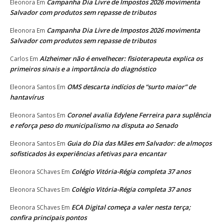
Campanha Dia Livre de Impostos 2026 movimenta
Eleonora
Em
Salvador com produtos sem repasse de tributos
Campanha Dia Livre de Impostos 2026 movimenta
Eleonora
Em
Salvador com produtos sem repasse de tributos
Alzheimer não é envelhecer: fisioterapeuta explica os
Carlos
Em
primeiros sinais e a importância do diagnóstico
OMS descarta indícios de “surto maior” de
Eleonora Santos
Em
hantavírus
Coronel avalia Edylene Ferreira para suplência
Eleonora Santos
Em
e reforça peso do municipalismo na disputa ao Senado
Guia do Dia das Mães em Salvador: de almoços
Eleonora Santos
Em
sofisticados às experiências afetivas para encantar
Colégio Vitória-Régia completa 37 anos
Eleonora SChaves
Em
Colégio Vitória-Régia completa 37 anos
Eleonora SChaves
Em
ECA Digital começa a valer nesta terça;
Eleonora SChaves
Em
confira principais pontos