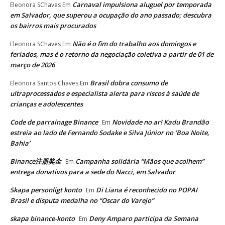
Carnaval impulsiona aluguel por temporada
Eleonora SChaves
Em
em Salvador, que superou a ocupação do ano passado; descubra
os bairros mais procurados
Não é o fim do trabalho aos domingos e
Eleonora SChaves
Em
feriados, mas é o retorno da negociação coletiva a partir de 01 de
março de 2026
Brasil dobra consumo de
Eleonora Santos Chaves
Em
ultraprocessados e especialista alerta para riscos à saúde de
crianças e adolescentes
Code de parrainage Binance
Novidade no ar! Kadu Brandão
Em
estreia ao lado de Fernando Sodake e Silva Júnior no ‘Boa Noite,
Bahia’
Binance注册奖金
Campanha solidária “Mãos que acolhem”
Em
entrega donativos para a sede do Nacci, em Salvador
Skapa personligt konto
Di Liana é reconhecido no POPAI
Em
Brasil e disputa medalha no “Oscar do Varejo”
skapa binance-konto
Deny Amparo participa da Semana
Em