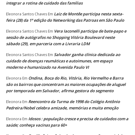
integrar a rotina de cuidado das famílias
Laiz de Montêe participa nesta sexta-
Eleonora Santos Chaves
Em
feira (28) da 1ª edição do Networking das Patroas em São Paulo
Vera Iaconelli participa de bate-papo e
Eleonora Santos Chaves
Em
sessão de autógrafos no Shopping Vitória Boulevard neste
sábado (29), em parceria com a Livraria LDM
Salvador ganha clínica dedicada ao
Eleonora Santos Chaves
Em
cuidado de doenças reumáticas e autoimunes, em espaço
moderno e humanizado na Avenida Paulo VI
Ondina, Boca do Rio, Vitória, Rio Vermelho e Barra
Eleonora
Em
são os bairros que concentram as maiores ocupações de aluguel
por temporada em Salvador, afirma gestora do segmento
Reencontro da Turma de 1998 do Colégio Antônio
Eleonora
Em
Pedreira/Nobel celebra amizade, memórias e muita emoção
Idosos : população cresce e precisa de cuidados com a
Eleonora
Em
saúde; conheça vacinas para 60+