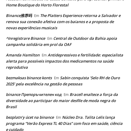
Home Boutique do Horto Florestal
Binance推荐码
The Platters Experience retorna a Salvador e
Em
renova sua conexão afetiva com os baianos e a proposta de
novas experiências musicais
^Inregistrare Binance
Central de Outdoor da Bahia apoia
Em
campanha solidária em prol da OAF
Amanda Hamilton
Antidepressivos e fertilidade: especialista
Em
alerta para possíveis impactos dos medicamentos na saúde
reprodutiva
bezmaksas binance konts
Sabin conquista ‘Selo RH de Ouro
Em
2025’ pela excelência na gestão de pessoas
binance Препоръчителен код
Bracell enaltece a força da
Em
diversidade ao participar do maior desfile de moda negra do
Brasil
bezplatn'y úcet na binance
Núcleo Dra. Talita Lelis lança
Em
programa “Verão Express TL 40 Dias” com foco em saúde, ciência
e cuidado