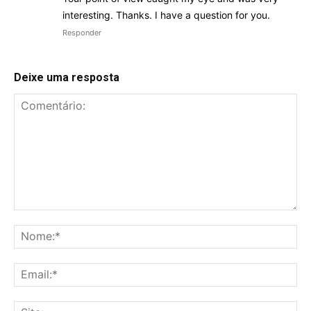
interesting. Thanks. I have a question for you.
Responder
Deixe uma resposta
Comentário:
No
Ema
Sit