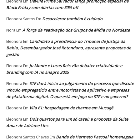
Deville Prime Salvador lança promoção especial de
Eleonora
Em
Black Friday com diárias com 30% off
Desacelerar também é cuidado
Eleonora Santos
Em
A força da reativação dos Grupos de Mídia no Nordeste
Nora
Em
Candidato à presidência do Tribunal de Justiça da
Eleonora
Em
Bahia, Desembargador José Rotondano, apresenta propostas de
gestão
Ju Monte e Lucas Reis vão debater criatividade e
Eleonora
Em
branding com IA no Enapro 2025
STF dará início ao julgamento do processo que discute
Eleonora
Em
vínculo empregatício entre motoristas de aplicativo e empresas
de plataforma digital. O que está em jogo no STF e no governo?
Vila 61: hospedagem de charme em Mucugê
Eleonora
Em
Dois quartos para um só casal: a proposta da Suíte
Eleonora
Em
Amar de Adriane Lins
Banda de Hermeto Pascoal homenageia
Eleonora Santos Chaves
Em