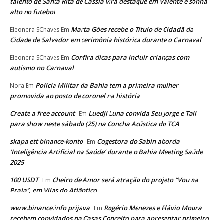
talento de Santa Rita de Cássia vira destaque em Valente e sonha
alto no futebol
Marta Góes recebe o Título de Cidadã da
Eleonora SChaves
Em
Cidade de Salvador em cerimônia histórica durante o Carnaval
Confira dicas para incluir crianças com
Eleonora SChaves
Em
autismo no Carnaval
Polícia Militar da Bahia tem a primeira mulher
Nora
Em
promovida ao posto de coronel na história
Create a free account
Luedji Luna convida Seu Jorge e Tali
Em
para show neste sábado (25) na Concha Acústica do TCA
skapa ett binance-konto
Cogestora do Sabin aborda
Em
‘Inteligência Artificial na Saúde’ durante o Bahia Meeting Saúde
2025
100 USDT
Cheiro de Amor será atração do projeto “Vou na
Em
Praia”, em Vilas do Atlântico
www.binance.info prijava
Rogério Menezes e Flávio Moura
Em
recebem convidados na Casas Conceito para apresentar primeiro