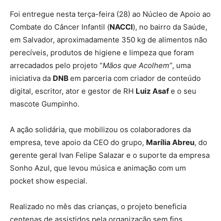
Foi entregue nesta terça-feira (28) ao Núcleo de Apoio ao
Combate do Câncer Infantil (
NACCI
), no bairro da Saúde,
em Salvador, aproximadamente 350 kg de alimentos não
perecíveis, produtos de higiene e limpeza que foram
arrecadados pelo projeto “
Mãos que Acolhem”
, uma
iniciativa da
DNB
em parceria com criador de conteúdo
digital, escritor, ator e gestor de RH
Luiz Asaf
e o seu
mascote Gumpinho.
A ação solidária, que mobilizou os colaboradores da
empresa, teve apoio da CEO do grupo,
Marília Abreu
, do
gerente geral Ivan Felipe Salazar e o suporte da empresa
Sonho Azul, que levou música e animação com um
pocket show especial.
Realizado no mês das crianças, o projeto beneficia
centenas de assistidos pela organização sem fins