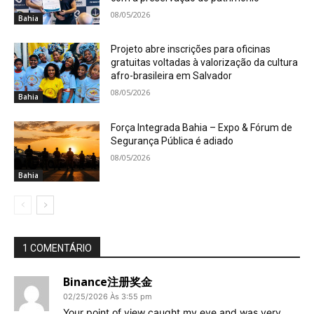
08/05/2026
Bahia
Projeto abre inscrições para oficinas
gratuitas voltadas à valorização da cultura
afro-brasileira em Salvador
08/05/2026
Bahia
Força Integrada Bahia – Expo & Fórum de
Segurança Pública é adiado
08/05/2026
Bahia
1 COMENTÁRIO
Binance注册奖金
02/25/2026 Às 3:55 pm
Your point of view caught my eye and was very