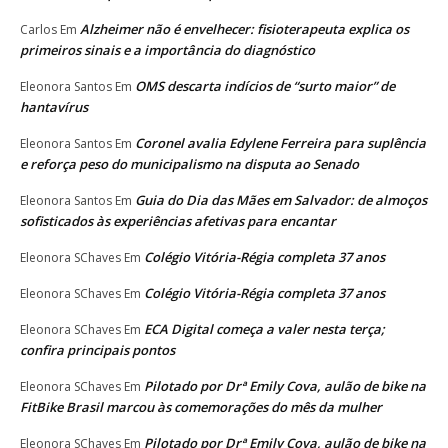
Alzheimer não é envelhecer: fisioterapeuta explica os
Carlos
Em
primeiros sinais e a importância do diagnóstico
OMS descarta indícios de “surto maior” de
Eleonora Santos
Em
hantavírus
Coronel avalia Edylene Ferreira para suplência
Eleonora Santos
Em
e reforça peso do municipalismo na disputa ao Senado
Guia do Dia das Mães em Salvador: de almoços
Eleonora Santos
Em
sofisticados às experiências afetivas para encantar
Colégio Vitória-Régia completa 37 anos
Eleonora SChaves
Em
Colégio Vitória-Régia completa 37 anos
Eleonora SChaves
Em
ECA Digital começa a valer nesta terça;
Eleonora SChaves
Em
confira principais pontos
Pilotado por Drª Emily Cova, aulão de bike na
Eleonora SChaves
Em
FitBike Brasil marcou às comemorações do mês da mulher
Pilotado por Drª Emily Cova, aulão de bike na
Eleonora SChaves
Em