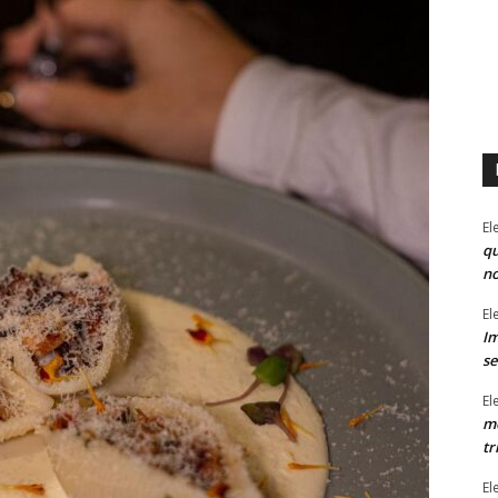
El
qu
n
El
Im
se
El
mo
tr
El