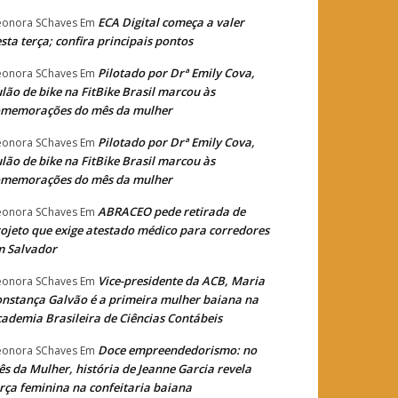
ECA Digital começa a valer
eonora SChaves
Em
sta terça; confira principais pontos
Pilotado por Drª Emily Cova,
eonora SChaves
Em
lão de bike na FitBike Brasil marcou às
omemorações do mês da mulher
Pilotado por Drª Emily Cova,
eonora SChaves
Em
lão de bike na FitBike Brasil marcou às
omemorações do mês da mulher
ABRACEO pede retirada de
eonora SChaves
Em
ojeto que exige atestado médico para corredores
m Salvador
Vice-presidente da ACB, Maria
eonora SChaves
Em
nstança Galvão é a primeira mulher baiana na
ademia Brasileira de Ciências Contábeis
Doce empreendedorismo: no
eonora SChaves
Em
s da Mulher, história de Jeanne Garcia revela
rça feminina na confeitaria baiana