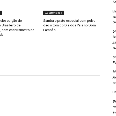
Sa
El
a
Gastronomia
ch
cebe edição do
Samba e prato especial com polvo
cl
Brasileiro de
dão o tom do Dia dos Pais no Dom
, com encerramento no
Lambão
bi
ab
US
ga
cu
bi
Pa
bi
Ar
e
El
Bi
no
e 