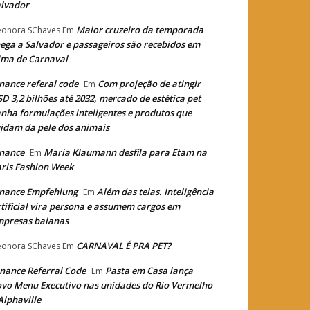
lvador
Maior cruzeiro da temporada
eonora SChaves
Em
ega a Salvador e passageiros são recebidos em
ima de Carnaval
nance referal code
Com projeção de atingir
Em
D 3,2 bilhões até 2032, mercado de estética pet
nha formulações inteligentes e produtos que
idam da pele dos animais
nance
Maria Klaumann desfila para Etam na
Em
ris Fashion Week
nance Empfehlung
Além das telas. Inteligência
Em
tificial vira persona e assumem cargos em
mpresas baianas
CARNAVAL É PRA PET?
eonora SChaves
Em
nance Referral Code
Pasta em Casa lança
Em
vo Menu Executivo nas unidades do Rio Vermelho
Alphaville