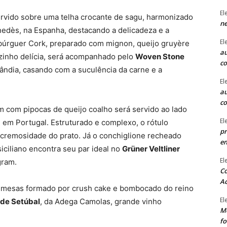
El
servido sobre uma telha crocante de sagu, harmonizado
ne
nedès, na Espanha, destacando a delicadeza e a
El
mbúrguer Cork, preparado com mignon, queijo gruyère
au
ozinho delícia, será acompanhado pelo
Woven Stone
c
ândia, casando com a suculência da carne e a
El
au
c
im com pipocas de queijo coalho será servido ao lado
El
, em Portugal. Estruturado e complexo, o rótulo
pr
 cremosidade do prato. Já o conchiglione recheado
e
iciliano encontra seu par ideal no
Grüner Veltliner
El
gram.
Co
Ac
remesas formado por crush cake e bombocado do reino
El
 de Setúbal
, da Adega Camolas, grande vinho
Mê
fo