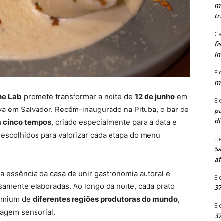
mo
tr
Ca
fi
im
El
ma
ne Lab
promete transformar a noite de
12 de junho
em
El
va em Salvador. Recém-inaugurado na Pituba, o bar de
pa
di
m cinco tempos
, criado especialmente para a data e
escolhidos para valorizar cada etapa do menu
El
Sa
af
 a essência da casa de unir gastronomia autoral e
El
mente elaboradas. Ao longo da noite, cada prato
37
remium de
diferentes regiões produtoras do mundo
,
El
iagem sensorial.
37