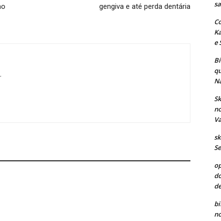
sa
mo
gengiva e até perda dentária
Co
Ka
e 
B
qu
r
Na
Sk
no
Va
sk
Se
op
do
de
bi
no