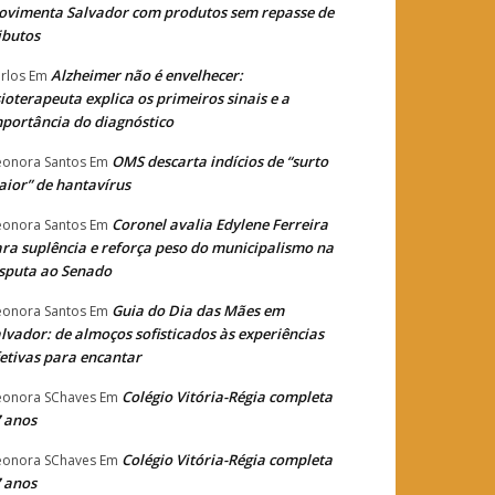
vimenta Salvador com produtos sem repasse de
ibutos
Alzheimer não é envelhecer:
rlos
Em
sioterapeuta explica os primeiros sinais e a
portância do diagnóstico
OMS descarta indícios de “surto
eonora Santos
Em
ior” de hantavírus
Coronel avalia Edylene Ferreira
eonora Santos
Em
ra suplência e reforça peso do municipalismo na
sputa ao Senado
Guia do Dia das Mães em
eonora Santos
Em
lvador: de almoços sofisticados às experiências
etivas para encantar
Colégio Vitória-Régia completa
eonora SChaves
Em
 anos
Colégio Vitória-Régia completa
eonora SChaves
Em
 anos