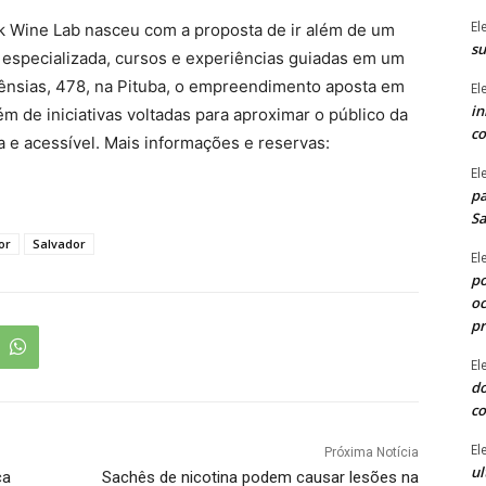
El
rk Wine Lab nasceu com a proposta de ir além de um
su
ja especializada, cursos e experiências guiadas em um
ênsias, 478, na Pituba, o empreendimento aposta em
El
in
ém de iniciativas voltadas para aproximar o público da
co
a e acessível. Mais informações e reservas:
El
pa
Sa
or
Salvador
El
po
oc
p
El
do
co
El
Próxima Notícia
ul
ça
Sachês de nicotina podem causar lesões na