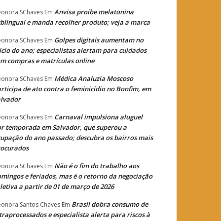
Anvisa proíbe melatonina
eonora SChaves
Em
blingual e manda recolher produto; veja a marca
Golpes digitais aumentam no
eonora SChaves
Em
ício do ano; especialistas alertam para cuidados
m compras e matrículas online
Médica Analuzia Moscoso
eonora SChaves
Em
rticipa de ato contra o feminicídio no Bonfim, em
lvador
Carnaval impulsiona aluguel
eonora SChaves
Em
r temporada em Salvador, que superou a
upação do ano passado; descubra os bairros mais
rocurados
Não é o fim do trabalho aos
eonora SChaves
Em
mingos e feriados, mas é o retorno da negociação
letiva a partir de 01 de março de 2026
Brasil dobra consumo de
eonora Santos Chaves
Em
traprocessados e especialista alerta para riscos à