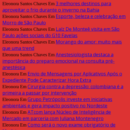
3 melhores destinos para
Eleonora Santos Chaves
Em
aproveitar o frio durante o inverno na Bahia
Esporte, beleza e celebração em
Eleonora Santos Chaves
Em
Morro de São Paulo
Laíz De Monteê visita em São
Eleonora Santos Chaves
Em
Paulo ações sociais do G10 Favelas
Morango do amor: muito mais
Eleonora Santos Chaves
Em
que uma trend
Anestesiologista destaca a
Eleonora Santos Chaves
Em
importância do preparo emocional na consulta pré-
anestésica
Envio de Mensagens por Aplicativos Após o
Eleonora
Em
Expediente Pode Caracterizar Hora Extra
Cirurgia contra a depressão: colombiana é a
Eleonora
Em
primeira a passar por intervenção
Grupo Petrópolis investe em iniciativas
Eleonora
Em
ambientais e gera impacto positivo no Nordeste
ATcom lança Núcleo de Inteligência de
Eleonora
Em
Mercado em parceria com Juliana Montenegro
Como será o novo exame obrigatório de
Eleonora
Em