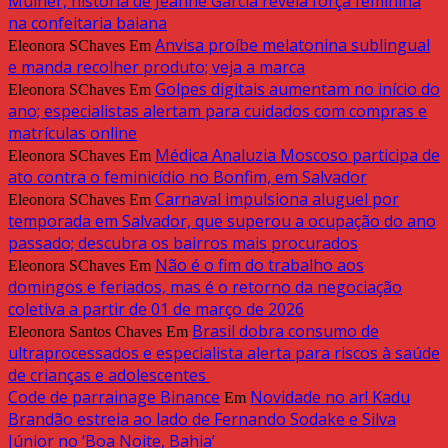
Mulher, história de Jeanne Garcia revela força feminina
na confeitaria baiana
Anvisa proíbe melatonina sublingual
Eleonora SChaves
Em
e manda recolher produto; veja a marca
Golpes digitais aumentam no início do
Eleonora SChaves
Em
ano; especialistas alertam para cuidados com compras e
matrículas online
Médica Analuzia Moscoso participa de
Eleonora SChaves
Em
ato contra o feminicídio no Bonfim, em Salvador
Carnaval impulsiona aluguel por
Eleonora SChaves
Em
temporada em Salvador, que superou a ocupação do ano
passado; descubra os bairros mais procurados
Não é o fim do trabalho aos
Eleonora SChaves
Em
domingos e feriados, mas é o retorno da negociação
coletiva a partir de 01 de março de 2026
Brasil dobra consumo de
Eleonora Santos Chaves
Em
ultraprocessados e especialista alerta para riscos à saúde
de crianças e adolescentes
Code de parrainage Binance
Novidade no ar! Kadu
Em
Brandão estreia ao lado de Fernando Sodake e Silva
Júnior no ‘Boa Noite, Bahia’