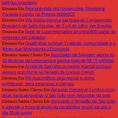
elétrico brasileiro
Pela segunda vez consecutiva, Shopping
Eleonora
Em
Paralela é pódio no Prêmio ABRASCE
Vila Hípica Verona participa do Campeonato
Eleonora
Em
Brasileiro de Salto Escolas, de 3 a 6 de julho, em Brasília
Rede de supermercados anuncia 800 vagas de
Eleonora
Em
emprego em Salvador
Quadrilhas Juninas: Tradição, Comunidade e o
Eleonora
Em
Ritmo que Movimenta a Economia
Apostador de Salvador acerta as
Eleonora Santos Chaves
Em
20 dezenas da Lotomania e ganha mais de R$ 11 milhões
Arraiá do Sagratto promete manhã junina e
Eleonora
Em
almoço com forró no feriado de Corpus Christi
PIX Automático: veja regras e como
Eleonora
Em
configurar, para empresas e clientes
Vai pular fogueira? Confira cinco
Eleonora Santos Chaves
Em
dicas para aproveitar o São João sem descuidar da pele
Aproveite o feriadão do São João
Eleonora Santos Chaves
Em
e agende a troca gratuita da parabólica; prazo vai até o
dia 30 de junho