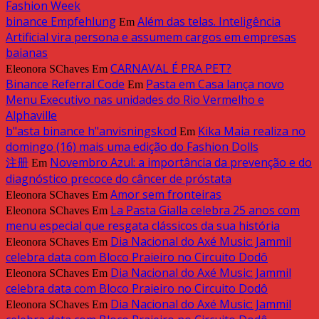
Fashion Week
binance Empfehlung
Além das telas. Inteligência
Em
Artificial vira persona e assumem cargos em empresas
baianas
CARNAVAL É PRA PET?
Eleonora SChaves
Em
Binance Referral Code
Pasta em Casa lança novo
Em
Menu Executivo nas unidades do Rio Vermelho e
Alphaville
b"asta binance h"anvisningskod
Kika Maia realiza no
Em
domingo (16) mais uma edição do Fashion Dolls
注册
Novembro Azul: a importância da prevenção e do
Em
diagnóstico precoce do câncer de próstata
Amor sem fronteiras
Eleonora SChaves
Em
La Pasta Gialla celebra 25 anos com
Eleonora SChaves
Em
menu especial que resgata clássicos da sua história
Dia Nacional do Axé Music: Jammil
Eleonora SChaves
Em
celebra data com Bloco Praieiro no Circuito Dodô
Dia Nacional do Axé Music: Jammil
Eleonora SChaves
Em
celebra data com Bloco Praieiro no Circuito Dodô
Dia Nacional do Axé Music: Jammil
Eleonora SChaves
Em