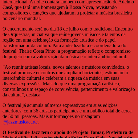
internacional. A noite contará também com apresentação de Adelmo
Casé, que fará uma homenagem à Bossa Nova, revisitando
compositores e canções que ajudaram a projetar a música brasileira
no cenário mundial.
O encerramento será no dia 18 de julho com o tradicional Encontro
de Orquestras, iniciativa que reúne jovens músicos e talentos da
região em uma celebração da formação artística e do papel
transformador da cultura. Para a idealizadora e coordenadora do
festival, Thaise Costa Pinto, a programação reflete o compromisso
do projeto com a valorização da música e o intercâmbio cultural.
“Ao reunir artistas locais, novos talentos e músicos convidados, o
festival promove encontros que ampliam horizontes, estimulam o
intercâmbio cultural e celebram a riqueza da música em suas
diversas expressões. Mais do que uma programação artística,
construímos um espaço de convivência, pertencimento e valorização
da cultura”, destaca.
O festival já acumula números expressivos em suas edições
anteriores, com 36 artistas participantes e um público total de cerca
de 50 mil pessoas. Mais informações no instagram
@jazzmusicaearte
.
O Festival de Jazz tem o apoio do Projeto Tamar, Prefeitura de
Mata de São João, patrocínio da Solar Coca-Cola, Amstel e do