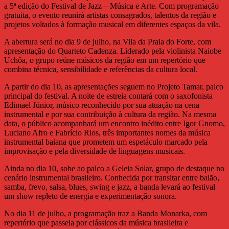
a 5ª edição do Festival de Jazz – Música e Arte. Com programação
gratuita, o evento reunirá artistas consagrados, talentos da região e
projetos voltados à formação musical em diferentes espaços da vila.
A abertura será no dia 9 de julho, na Vila da Praia do Forte, com
apresentação do Quarteto Cadenza. Liderado pela violinista Naiobe
Uchôa, o grupo reúne músicos da região em um repertório que
combina técnica, sensibilidade e referências da cultura local.
A partir do dia 10, as apresentações seguem no Projeto Tamar, palco
principal do festival. A noite de estreia contará com o saxofonista
Edimael Júnior, músico reconhecido por sua atuação na cena
instrumental e por sua contribuição à cultura da região. Na mesma
data, o público acompanhará um encontro inédito entre Igor Gnomo,
Luciano Afro e Fabrício Rios, três importantes nomes da música
instrumental baiana que prometem um espetáculo marcado pela
improvisação e pela diversidade de linguagens musicais.
Ainda no dia 10, sobe ao palco a Geleia Solar, grupo de destaque no
cenário instrumental brasileiro. Conhecida por transitar entre baião,
samba, frevo, salsa, blues, swing e jazz, a banda levará ao festival
um show repleto de energia e experimentação sonora.
No dia 11 de julho, a programação traz a Banda Monarka, com
repertório que passeia por clássicos da música brasileira e