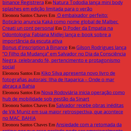
binance Registrera
Natura Tododia lança mini body
Em
splashes em edição limitada para o verão
O embaixador perfeito:
Eleonora Santos Chaves
Em
Boticário anuncia Kaká como nome global de Malbec
Creati un cont personal
O Poder da Empatia na
Em
Odontologia: Fabiana Midlej lança e-book sobre a
importância da escuta ativa
Bonus d'inscription à Binance
Gilson Rodrigues lança
Em
“O Filho da Mudança” em Salvador no Dia da Consciência
Negra, celebrando fé, pertencimento e protagonismo
social
Kiko Silva apresenta novo livro de
Eleonora Santos
Em
fotografias autorais: Ilha de Itaparica – Onde o mar
abraça a Bahia
Nova Rodoviária inicia operação como
Eleonora Santos
Em
hub de mobilidade sob gestão da Sinart
Salvador recebe obras inéditas
Eleonora Santos Chaves
Em
de Vik Muniz em sua maior retrospectiva, que acontece
no MAC_BAHIA
Ansiedade com a retomada da
Eleonora Santos Chaves
Em