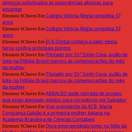
almoços sofisticados às experiências afetivas para
encantar
Colégio Vitória-Régia completa 37
Eleonora SChaves
Em
anos
Colégio Vitória-Régia completa 37
Eleonora SChaves
Em
anos
ECA Digital começa a valer nesta
Eleonora SChaves
Em
terça; confira principais pontos
Pilotado por Drª Emily Cova, aulão de
Eleonora SChaves
Em
bike na FitBike Brasil marcou às comemorações do mês
da mulher
Pilotado por Drª Emily Cova, aulão de
Eleonora SChaves
Em
bike na FitBike Brasil marcou às comemorações do mês
da mulher
ABRACEO pede retirada de projeto
Eleonora SChaves
Em
que exige atestado médico para corredores em Salvador
Vice-presidente da ACB, Maria
Eleonora SChaves
Em
Constança Galvão é a primeira mulher baiana na
Academia Brasileira de Ciências Contábeis
Doce empreendedorismo: no Mês da
Eleonora SChaves
Em