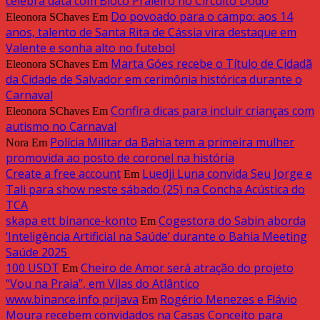
celebra data com Bloco Praieiro no Circuito Dodô
Do povoado para o campo: aos 14
Eleonora SChaves
Em
anos, talento de Santa Rita de Cássia vira destaque em
Valente e sonha alto no futebol
Marta Góes recebe o Título de Cidadã
Eleonora SChaves
Em
da Cidade de Salvador em cerimônia histórica durante o
Carnaval
Confira dicas para incluir crianças com
Eleonora SChaves
Em
autismo no Carnaval
Polícia Militar da Bahia tem a primeira mulher
Nora
Em
promovida ao posto de coronel na história
Create a free account
Luedji Luna convida Seu Jorge e
Em
Tali para show neste sábado (25) na Concha Acústica do
TCA
skapa ett binance-konto
Cogestora do Sabin aborda
Em
‘Inteligência Artificial na Saúde’ durante o Bahia Meeting
Saúde 2025
100 USDT
Cheiro de Amor será atração do projeto
Em
“Vou na Praia”, em Vilas do Atlântico
www.binance.info prijava
Rogério Menezes e Flávio
Em
Moura recebem convidados na Casas Conceito para