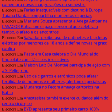
comemora novas inaugurações no semestre
Férias inesquecíveis com destino à Europa:
Eleonora
Em
Taiana Dantas compartilha momentos especiais
Mariana Souza apresenta a Adega Âmbar na
Eleonora
Em
CASACOR Bahia: um espaço sensorial que celebra o
tempo, o afeto e os encontros
Salvador proíbe uso de patinetes e bicicletas
Eleonora
Em
elétricas por menores de 18 anos e define novas regras;
confira
Pasta em Casa celebra o Dia Mundial do
Eleonora
Em
Chocolate com clássicos irresistíveis
Maison Laíz De Monteê participa de ação com
Eleonora
Em
a S. Pellegrino
Uso de cigarros eletrônicos pode afetar
Eleonora
Em
fertilidade de homens e mulheres, alertam especialistas
Mudança no Fecom ameaça cartórios na
Eleonora
Em
Bahia
Anestesista também exerce cuidados além do
Eleonora
Em
centro cirúrgico
BYD apresenta seu primeiro carro 100%
Eleonora
Em