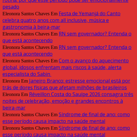
rotina: por que esse período pode ser emocionalmente
pesado
Festa de Yemanjá do Canto
Eleonora Santos Chaves
Em
celebra quatro anos com all inclusive, música e
gastronomia à beira-mar
RN sem governador? Entenda o
Eleonora Santos Chaves
Em
que está acontecendo
RN sem governador? Entenda o
Eleonora Santos Chaves
Em
que está acontecendo
Com o avanço do aquecimento
Eleonora Santos Chaves
Em
global, idosos enfrentam mais riscos à saúde, alerta
especialista do Sabin
Janeiro Branco: estresse emocional está por
Eleonora
Em
trás de dores físicas que afetam milhões de brasileiros
Réveillon Costa do Sauípe 2026 consagra três
Eleonora
Em
noites de celebração, emoção e grandes encontros à
beira-mar
Síndrome de final de ano: como
Eleonora Santos Chaves
Em
esse período causa impacto na saúde mental
Síndrome de final de ano: como
Eleonora Santos Chaves
Em
esse período causa impacto na saúde mental