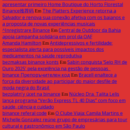
apresentar primeiro Home Boutique do Horto Florestal
Binance推荐码
The Platters Experience retorna a
Em
Salvador e renova sua conexão afetiva com os baianos e
a proposta de novas experiências musicais
^Inregistrare Binance
Central de Outdoor da Bahia
Em
apoia campanha solidária em prol da OAF
Amanda Hamilton
Antidepressivos e fertilidade:
Em
especialista alerta para possíveis impactos dos
medicamentos na saúde reprodutiva
bezmaksas binance konts
Sabin conquista ‘Selo RH de
Em
Ouro 2025’ pela excelência na gestão de pessoas
binance Препоръчителен код
Bracell enaltece a
Em
força da diversidade ao participar do maior desfile de
moda negra do Brasil
bezplatn'y úcet na binance
Núcleo Dra. Talita Lelis
Em
lança programa “Verão Express TL 40 Dias” com foco em
saúde, ciência e cuidado
binance referal code
O Clube Viaja: Camila Martins e
Em
Michelle Gonzalez reúne grupo de empresárias para tour
cultural e gastronômico em São Paulo