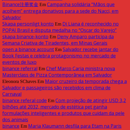
Binance注册奖金
Campanha solidária “Mãos que
Em
acolhem” entrega donativos para a sede do Nacci, em
Salvador
Skapa personligt konto
Di Liana é reconhecido no
Em
POPAI Brasil e disputa medalha no “Oscar do Varejo”
skapa binance-konto
Deny Amparo participa da
Em
Semana Criativa de Tiradentes, em Minas Gerais
open a binance account
Salvador recebe jantar do
Em
Book Festas e celebra protagonismo no mercado de
eventos de luxo
binance referral
Chef Marco Caria ministra nova
Em
Masterclass de Pizza Contemporânea em Salvador
Maior cruzeiro da temporada chega a
Eleonora SChaves
Em
Salvador e passageiros são recebidos em clima de
Carnaval
binance referal code
Com projeção de atingir USD 3,2
Em
bilhões até 2032, mercado de estética pet ganha
formulações inteligentes e produtos que cuidam da pele
dos animais
binance
Maria Klaumann desfila para Etam na Paris
Em