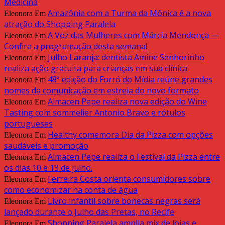
Medicina
Amazônia com a Turma da Mônica é a nova
Eleonora
Em
atração do Shopping Paralela
A Voz das Mulheres com Márcia Mendonça —
Eleonora
Em
Confira a programação desta semana!
Julho Laranja: dentista Amine Senhorinho
Eleonora
Em
realiza ação gratuita para crianças em sua clínica
48ª edição do Forró do Mídia reúne grandes
Eleonora
Em
nomes da comunicação em estreia do novo formato
Almacen Pepe realiza nova edição do Wine
Eleonora
Em
Tasting com sommelier Antonio Bravo e rótulos
portugueses
Healthy comemora Dia da Pizza com opções
Eleonora
Em
saudáveis e promoção
Almacen Pepe realiza o Festival da Pizza entre
Eleonora
Em
os dias 10 e 13 de julho.
Ferreira Costa orienta consumidores sobre
Eleonora
Em
como economizar na conta de água
Livro infantil sobre bonecas negras será
Eleonora
Em
lançado durante o Julho das Pretas, no Recife
Shopping Paralela amplia mix de lojas e
Eleonora
Em