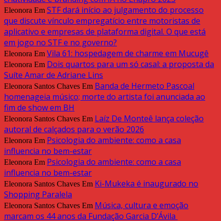
STF dará início ao julgamento do processo
Eleonora
Em
que discute vínculo empregatício entre motoristas de
aplicativo e empresas de plataforma digital. O que está
em jogo no STF e no governo?
Vila 61: hospedagem de charme em Mucugê
Eleonora
Em
Dois quartos para um só casal: a proposta da
Eleonora
Em
Suíte Amar de Adriane Lins
Banda de Hermeto Pascoal
Eleonora Santos Chaves
Em
homenageia músico; morte do artista foi anunciada ao
fim de show em BH
Laíz De Monteê lança coleção
Eleonora Santos Chaves
Em
autoral de calçados para o verão 2026
Psicologia do ambiente: como a casa
Eleonora
Em
influencia no bem-estar
Psicologia do ambiente: como a casa
Eleonora
Em
influencia no bem-estar
Ki-Mukeka é inaugurado no
Eleonora Santos Chaves
Em
Shopping Paralela
Música, cultura e emoção
Eleonora Santos Chaves
Em
marcam os 44 anos da Fundação Garcia D’Ávila