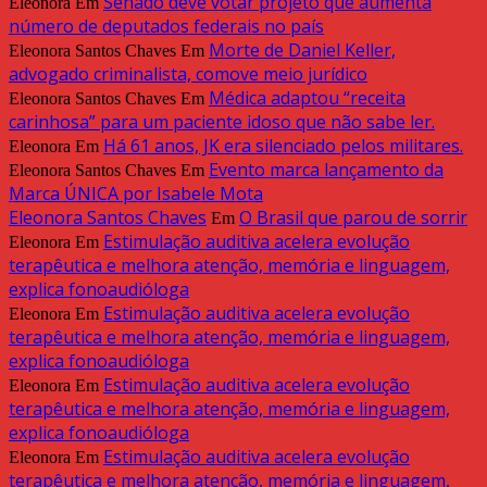
Senado deve votar projeto que aumenta
Eleonora
Em
número de deputados federais no país
Morte de Daniel Keller,
Eleonora Santos Chaves
Em
advogado criminalista, comove meio jurídico
Médica adaptou “receita
Eleonora Santos Chaves
Em
carinhosa” para um paciente idoso que não sabe ler.
Há 61 anos, JK era silenciado pelos militares.
Eleonora
Em
Evento marca lançamento da
Eleonora Santos Chaves
Em
Marca ÚNICA por Isabele Mota
Eleonora Santos Chaves
O Brasil que parou de sorrir
Em
Estimulação auditiva acelera evolução
Eleonora
Em
terapêutica e melhora atenção, memória e linguagem,
explica fonoaudióloga
Estimulação auditiva acelera evolução
Eleonora
Em
terapêutica e melhora atenção, memória e linguagem,
explica fonoaudióloga
Estimulação auditiva acelera evolução
Eleonora
Em
terapêutica e melhora atenção, memória e linguagem,
explica fonoaudióloga
Estimulação auditiva acelera evolução
Eleonora
Em
terapêutica e melhora atenção, memória e linguagem,