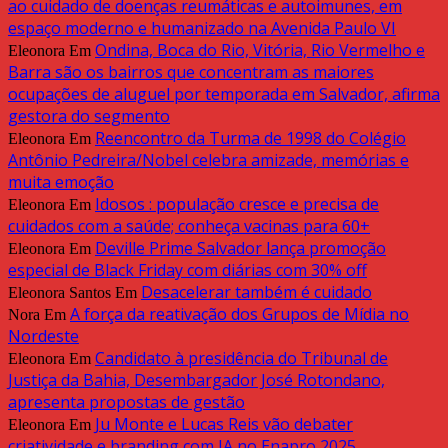
ao cuidado de doenças reumáticas e autoimunes, em
espaço moderno e humanizado na Avenida Paulo VI
Ondina, Boca do Rio, Vitória, Rio Vermelho e
Eleonora
Em
Barra são os bairros que concentram as maiores
ocupações de aluguel por temporada em Salvador, afirma
gestora do segmento
Reencontro da Turma de 1998 do Colégio
Eleonora
Em
Antônio Pedreira/Nobel celebra amizade, memórias e
muita emoção
Idosos : população cresce e precisa de
Eleonora
Em
cuidados com a saúde; conheça vacinas para 60+
Deville Prime Salvador lança promoção
Eleonora
Em
especial de Black Friday com diárias com 30% off
Desacelerar também é cuidado
Eleonora Santos
Em
A força da reativação dos Grupos de Mídia no
Nora
Em
Nordeste
Candidato à presidência do Tribunal de
Eleonora
Em
Justiça da Bahia, Desembargador José Rotondano,
apresenta propostas de gestão
Ju Monte e Lucas Reis vão debater
Eleonora
Em
criatividade e branding com IA no Enapro 2025