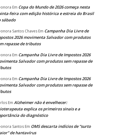
Copa do Mundo de 2026 começa nesta
eonora
Em
inta-feira com edição histórica e estreia do Brasil
o sábado
Campanha Dia Livre de
eonora Santos Chaves
Em
postos 2026 movimenta Salvador com produtos
m repasse de tributos
Campanha Dia Livre de Impostos 2026
eonora
Em
vimenta Salvador com produtos sem repasse de
ibutos
Campanha Dia Livre de Impostos 2026
eonora
Em
vimenta Salvador com produtos sem repasse de
ibutos
Alzheimer não é envelhecer:
rlos
Em
sioterapeuta explica os primeiros sinais e a
portância do diagnóstico
OMS descarta indícios de “surto
eonora Santos
Em
ior” de hantavírus