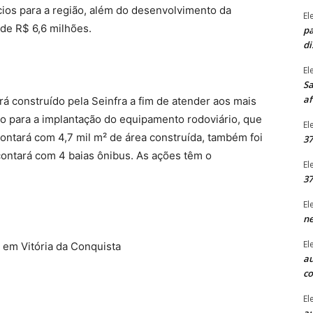
ios para a região, além do desenvolvimento da
El
 de R$ 6,6 milhões.
pa
di
El
Sa
af
á construído pela Seinfra a fim de atender aos mais
ção para a implantação do equipamento rodoviário, que
El
contará com 4,7 mil m² de área construída, também foi
37
 contará com 4 baias ônibus. As ações têm o
El
37
El
ne
El
 em Vitória da Conquista
au
c
El