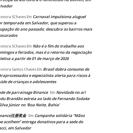
lvador
Carnaval impulsiona aluguel
eonora SChaves
Em
r temporada em Salvador, que superou a
upação do ano passado; descubra os bairros mais
rocurados
Não é o fim do trabalho aos
eonora SChaves
Em
mingos e feriados, mas é o retorno da negociação
letiva a partir de 01 de março de 2026
Brasil dobra consumo de
eonora Santos Chaves
Em
traprocessados e especialista alerta para riscos à
úde de crianças e adolescentes
de de parrainage Binance
Novidade no ar!
Em
du Brandão estreia ao lado de Fernando Sodake
Silva Júnior no ‘Boa Noite, Bahia’
inance注册奖金
Campanha solidária “Mãos
Em
e acolhem” entrega donativos para a sede do
cci, em Salvador