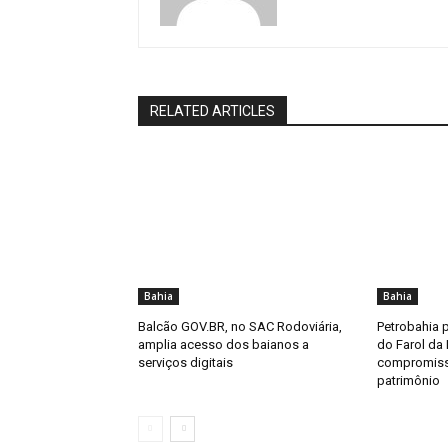
RELATED ARTICLES
Bahia
Bahia
Balcão GOV.BR, no SAC Rodoviária,
Petrobahia p
amplia acesso dos baianos a
do Farol da 
serviços digitais
compromiss
patrimônio