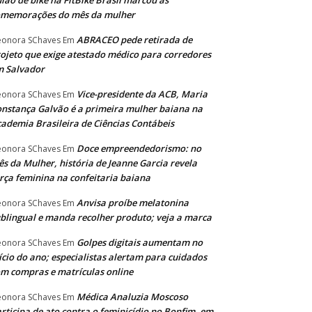
lão de bike na FitBike Brasil marcou às
omemorações do mês da mulher
ABRACEO pede retirada de
eonora SChaves
Em
ojeto que exige atestado médico para corredores
m Salvador
Vice-presidente da ACB, Maria
eonora SChaves
Em
nstança Galvão é a primeira mulher baiana na
ademia Brasileira de Ciências Contábeis
Doce empreendedorismo: no
eonora SChaves
Em
s da Mulher, história de Jeanne Garcia revela
rça feminina na confeitaria baiana
Anvisa proíbe melatonina
eonora SChaves
Em
blingual e manda recolher produto; veja a marca
Golpes digitais aumentam no
eonora SChaves
Em
ício do ano; especialistas alertam para cuidados
m compras e matrículas online
Médica Analuzia Moscoso
eonora SChaves
Em
rticipa de ato contra o feminicídio no Bonfim, em