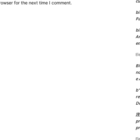
cu
rowser for the next time I comment.
bi
Pa
bi
Ar
e
El
Bi
no
e 
b"
re
Do
注
pr
pr
El