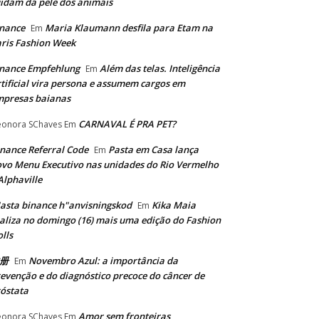
idam da pele dos animais
nance
Maria Klaumann desfila para Etam na
Em
ris Fashion Week
nance Empfehlung
Além das telas. Inteligência
Em
tificial vira persona e assumem cargos em
mpresas baianas
CARNAVAL É PRA PET?
eonora SChaves
Em
nance Referral Code
Pasta em Casa lança
Em
vo Menu Executivo nas unidades do Rio Vermelho
Alphaville
asta binance h"anvisningskod
Kika Maia
Em
aliza no domingo (16) mais uma edição do Fashion
lls
册
Novembro Azul: a importância da
Em
evenção e do diagnóstico precoce do câncer de
óstata
Amor sem fronteiras
eonora SChaves
Em