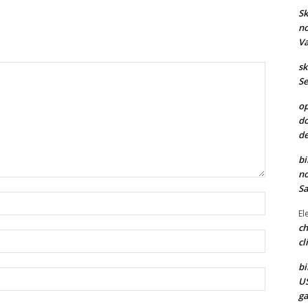
Sk
no
Va
sk
Se
op
do
de
bi
no
Sa
Nome:*
El
ch
Email:*
cl
bi
Site:
US
ga