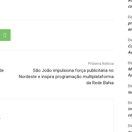
au
c
El
pr
e
El
Co
Ac
El
Próxima Notícia
Mê
de
São João impulsiona força publicitária no
fo
Nordeste e inspira programação multiplataforma
da Rede Bahia
El
su
El
in
co
r
El
pa