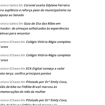
Coronel avalia Edylene Ferreira
eonora Santos
Em
ra suplência e reforça peso do municipalismo na
sputa ao Senado
Guia do Dia das Mães em
eonora Santos
Em
lvador: de almoços sofisticados às experiências
etivas para encantar
Colégio Vitória-Régia completa
eonora SChaves
Em
 anos
Colégio Vitória-Régia completa
eonora SChaves
Em
 anos
ECA Digital começa a valer
eonora SChaves
Em
sta terça; confira principais pontos
Pilotado por Drª Emily Cova,
eonora SChaves
Em
lão de bike na FitBike Brasil marcou às
omemorações do mês da mulher
Pilotado por Drª Emily Cova,
eonora SChaves
Em