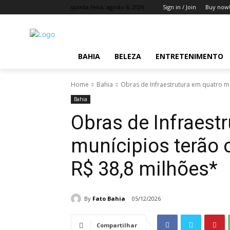
quinta-feira, agosto 6, 2026
Sign in / Join
Buy now
BAHIA
BELEZA
ENTRETENIMENTO
Home
Bahia
Obras de Infraestrutura em quatro mun
Bahia
Obras de Infraest
munícipios terão o
R$ 38,8 milhões*
By
Fato Bahia
05/12/2026
Compartilhar