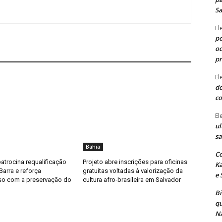
Sa
El
po
oc
p
El
do
co
El
ul
sa
Bahia
Co
atrocina requalificação
Projeto abre inscrições para oficinas
Ka
Barra e reforça
gratuitas voltadas à valorização da
e 
o com a preservação do
cultura afro-brasileira em Salvador
B
qu
Na