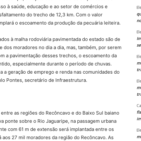
sso à saúde, educação e ao setor de comércios e
El
qu
sfaltamento do trecho de 12,3 km. Com o valor
n
plará o escoamento da produção da pecuária leiteira.
El
Im
ados à malha rodoviária pavimentada do estado são de
se
de dos moradores no dia a dia, mas, também, por serem
m a pavimentação desses trechos, o escoamento da
El
mo
antido, especialmente durante o período de chuvas.
tr
ra a geração de emprego e renda nas comunidades do
lo Pontes, secretário de Infraestrutura.
El
mo
tr
Ca
fi
entre as regiões do Recôncavo e do Baixo Sul baiano
im
ova ponte sobre o Rio Jaguaripe, na passagem urbana
onte com 61 m de extensão será implantada entre os
El
ma
á aos 27 mil moradores da região do Recôncavo. As