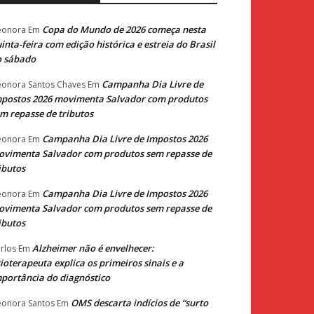
Copa do Mundo de 2026 começa nesta
eonora
Em
inta-feira com edição histórica e estreia do Brasil
o sábado
Campanha Dia Livre de
eonora Santos Chaves
Em
postos 2026 movimenta Salvador com produtos
m repasse de tributos
Campanha Dia Livre de Impostos 2026
eonora
Em
vimenta Salvador com produtos sem repasse de
ibutos
Campanha Dia Livre de Impostos 2026
eonora
Em
vimenta Salvador com produtos sem repasse de
ibutos
Alzheimer não é envelhecer:
rlos
Em
sioterapeuta explica os primeiros sinais e a
portância do diagnóstico
OMS descarta indícios de “surto
eonora Santos
Em