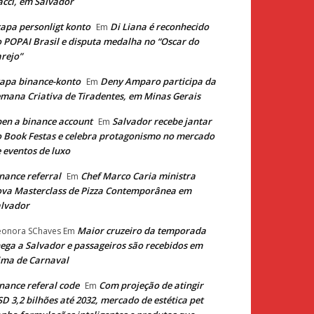
cci, em Salvador
apa personligt konto
Di Liana é reconhecido
Em
 POPAI Brasil e disputa medalha no “Oscar do
rejo”
apa binance-konto
Deny Amparo participa da
Em
mana Criativa de Tiradentes, em Minas Gerais
en a binance account
Salvador recebe jantar
Em
 Book Festas e celebra protagonismo no mercado
 eventos de luxo
nance referral
Chef Marco Caria ministra
Em
va Masterclass de Pizza Contemporânea em
lvador
Maior cruzeiro da temporada
eonora SChaves
Em
ega a Salvador e passageiros são recebidos em
ima de Carnaval
nance referal code
Com projeção de atingir
Em
D 3,2 bilhões até 2032, mercado de estética pet