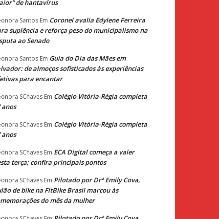
ior” de hantavírus
Coronel avalia Edylene Ferreira
eonora Santos
Em
ra suplência e reforça peso do municipalismo na
sputa ao Senado
Guia do Dia das Mães em
eonora Santos
Em
lvador: de almoços sofisticados às experiências
etivas para encantar
Colégio Vitória-Régia completa
eonora SChaves
Em
 anos
Colégio Vitória-Régia completa
eonora SChaves
Em
 anos
ECA Digital começa a valer
eonora SChaves
Em
sta terça; confira principais pontos
Pilotado por Drª Emily Cova,
eonora SChaves
Em
lão de bike na FitBike Brasil marcou às
omemorações do mês da mulher
Pilotado por Drª Emily Cova,
eonora SChaves
Em