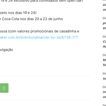
as 19 e 24 exclusivo para convidados sem open bar)
au
c
ceto nos dias 19 e 24)
El
e Coca Cola nos dias 20 a 23 de junho
pr
e
pessoa (com valores promocionais de casadinha e
El
tmaker.com.br/evento/camarote-tio-ze/6738-177
Co
Ac
vulgação
El
Mê
fo
El
su
El
in
co
El