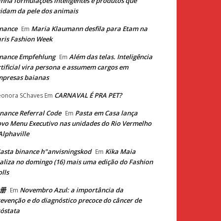
nha formulações inteligentes e produtos que
idam da pele dos animais
nance
Maria Klaumann desfila para Etam na
Em
ris Fashion Week
nance Empfehlung
Além das telas. Inteligência
Em
tificial vira persona e assumem cargos em
mpresas baianas
CARNAVAL É PRA PET?
eonora SChaves
Em
nance Referral Code
Pasta em Casa lança
Em
vo Menu Executivo nas unidades do Rio Vermelho
Alphaville
asta binance h"anvisningskod
Kika Maia
Em
aliza no domingo (16) mais uma edição do Fashion
lls
册
Novembro Azul: a importância da
Em
evenção e do diagnóstico precoce do câncer de
óstata