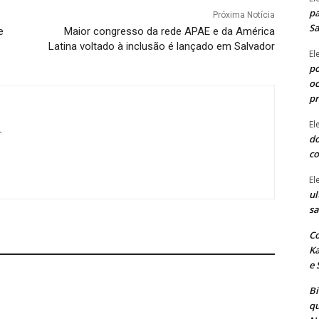
pa
Próxima Notícia
Sa
e
Maior congresso da rede APAE e da América
Latina voltado à inclusão é lançado em Salvador
El
po
oc
p
El
r
do
co
El
ul
sa
Co
Ka
e 
B
qu