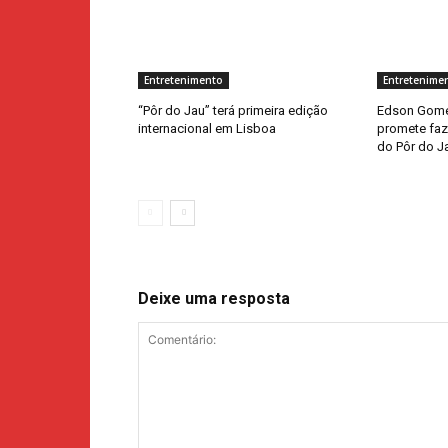
Entretenimento
Entretenime
“Pôr do Jau” terá primeira edição
Edson Gome
internacional em Lisboa
promete faze
do Pôr do J
Deixe uma resposta