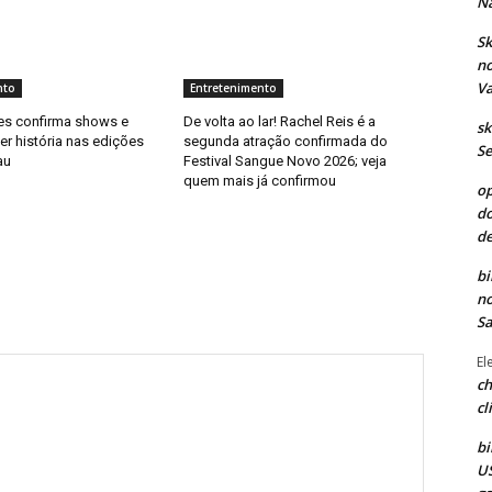
Na
Sk
no
Va
nto
Entretenimento
s confirma shows e
De volta ao lar! Rachel Reis é a
sk
r história nas edições
segunda atração confirmada do
Se
au
Festival Sangue Novo 2026; veja
quem mais já confirmou
op
do
de
bi
no
Sa
El
ch
cl
bi
US