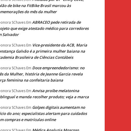
lão de bike na FitBike Brasil marcou às
omemorações do mês da mulher
ABRACEO pede retirada de
eonora SChaves
Em
ojeto que exige atestado médico para corredores
m Salvador
Vice-presidente da ACB, Maria
eonora SChaves
Em
nstança Galvão é a primeira mulher baiana na
ademia Brasileira de Ciências Contábeis
Doce empreendedorismo: no
eonora SChaves
Em
s da Mulher, história de Jeanne Garcia revela
rça feminina na confeitaria baiana
Anvisa proíbe melatonina
eonora SChaves
Em
blingual e manda recolher produto; veja a marca
Golpes digitais aumentam no
eonora SChaves
Em
ício do ano; especialistas alertam para cuidados
m compras e matrículas online
Médica Analuzia Moscoso
eonora SChaves
Em