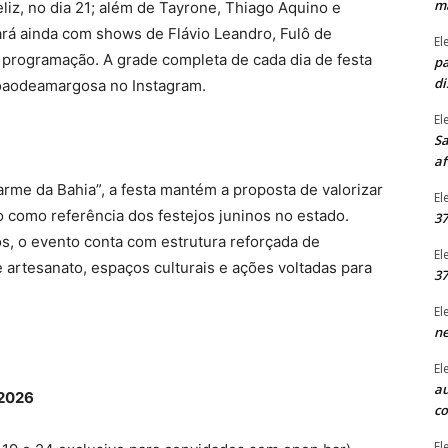
ma
eliz, no dia 21; além de Tayrone, Thiago Aquino e
tará ainda com shows de Flávio Leandro, Fulô de
El
 programação. A grade completa de cada dia de festa
pa
di
joaodeamargosa no Instagram.
El
Sa
af
me da Bahia”, a festa mantém a proposta de valorizar
El
io como referência dos festejos juninos no estado.
37
s, o evento conta com estrutura reforçada de
El
e artesanato, espaços culturais e ações voltadas para
37
El
ne
El
au
 2026
c
El