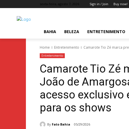
sexta-feira, agosto 7, 2026
Sign in / Join
Buy now!
BAHIA
BELEZA
ENTRETENIMENTO
Home
Entretenimento
Camarote Tio Zé marca pre
Entretenimento
Camarote Tio Zé 
João de Amargosa
acesso exclusivo e
para os shows
By
Fato Bahia
05/29/2026