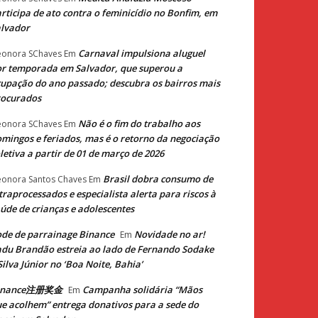
rticipa de ato contra o feminicídio no Bonfim, em
lvador
Carnaval impulsiona aluguel
eonora SChaves
Em
r temporada em Salvador, que superou a
upação do ano passado; descubra os bairros mais
rocurados
Não é o fim do trabalho aos
eonora SChaves
Em
mingos e feriados, mas é o retorno da negociação
letiva a partir de 01 de março de 2026
Brasil dobra consumo de
eonora Santos Chaves
Em
traprocessados e especialista alerta para riscos à
úde de crianças e adolescentes
de de parrainage Binance
Novidade no ar!
Em
du Brandão estreia ao lado de Fernando Sodake
Silva Júnior no ‘Boa Noite, Bahia’
inance注册奖金
Campanha solidária “Mãos
Em
e acolhem” entrega donativos para a sede do