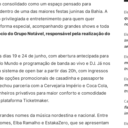
ão consolidado como um espaço pensado para
dentro de uma das maiores festas juninas da Bahia. A
El
qu
ão privilegiada e entretenimento para quem quer
n
 forma especial, acompanhando grandes shows e toda
ócio do Grupo Notável, responsável pela realização do
El
Im
se
 dias 19 e 24 de junho, com abertura antecipada para
El
mo
 do Mundo e programação de banda ao vivo e DJ. Já nos
tr
m sistema de open bar a partir das 20h, com ingressos
ém de opções promocionais de casadinha e passaporte
El
mo
fechou parceria com a Cervejaria Império e Coca Cola,
tr
nheiros privativos para maior conforto e comodidade
plataforma Ticketmaker.
Ca
fi
im
andes nomes da música nordestina e nacional. Entre
omes, Elba Ramalho e EstakaZero, que se apresentam
El