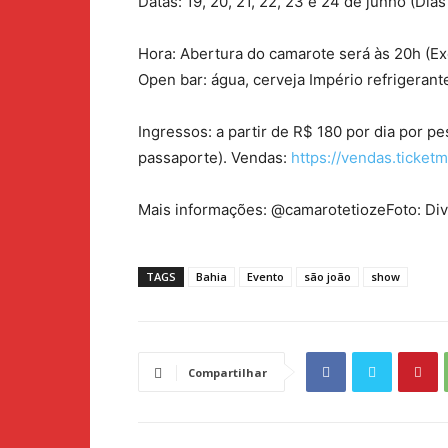
Datas: 19, 20, 21, 22, 23 e 24 de junho (Di
Hora: Abertura do camarote será às 20h (Ex
Open bar: água, cerveja Império refrigerant
Ingressos: a partir de R$ 180 por dia por 
passaporte). Vendas:
https://vendas.ticke
Mais informações: @camarotetiozeFoto: Di
TAGS
Bahia
Evento
são joão
show
Compartilhar