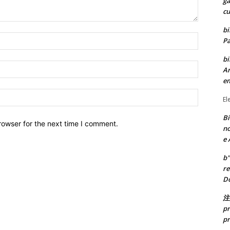
ga
cu
bi
Nome:*
Pa
bi
Email:*
Ar
e
Site:
El
Bi
rowser for the next time I comment.
no
e 
b"
re
Do
注
pr
pr