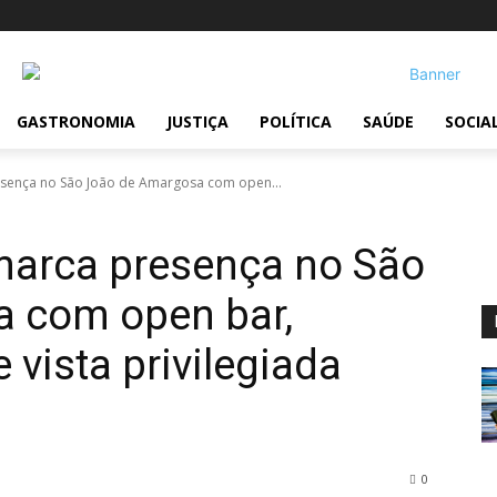
GASTRONOMIA
JUSTIÇA
POLÍTICA
SAÚDE
SOCIA
sença no São João de Amargosa com open...
marca presença no São
 com open bar,
 vista privilegiada
0