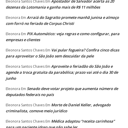
Apostador de Salvador acerta as 20
Eleonora Santos Chaves
Em
dezenas da Lotomania e ganha mais de R$ 11 milhões
Arraiá do Sagratto promete manhã junina e almoço
Eleonora
Em
com forró no feriado de Corpus Christi
PIX Automático: veja regras e como configurar, para
Eleonora
Em
empresas e clientes
Vai pular fogueira? Confira cinco dicas
Eleonora Santos Chaves
Em
para aproveitar o São João sem descuidar da pele
Aproveite o feriadão do São João e
Eleonora Santos Chaves
Em
agende a troca gratuita da parabólica; prazo vai até o dia 30 de
junho
Senado deve votar projeto que aumenta número de
Eleonora
Em
deputados federais no país
Morte de Daniel Keller, advogado
Eleonora Santos Chaves
Em
criminalista, comove meio jurídico
Médica adaptou “receita carinhosa”
Eleonora Santos Chaves
Em
para um paciente idoso que não sabe ler.