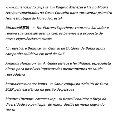
www.binance.info prijava
Rogério Menezes e Flávio Moura
Em
recebem convidados na Casas Conceito para apresentar primeiro
Home Boutique do Horto Florestal
Binance推荐码
The Platters Experience retorna a Salvador e
Em
renova sua conexão afetiva com os baianos e a proposta de
novas experiências musicais
^Inregistrare Binance
Central de Outdoor da Bahia apoia
Em
campanha solidária em prol da OAF
Amanda Hamilton
Antidepressivos e fertilidade: especialista
Em
alerta para possíveis impactos dos medicamentos na saúde
reprodutiva
bezmaksas binance konts
Sabin conquista ‘Selo RH de Ouro
Em
2025’ pela excelência na gestão de pessoas
binance Препоръчителен код
Bracell enaltece a força da
Em
diversidade ao participar do maior desfile de moda negra do
Brasil