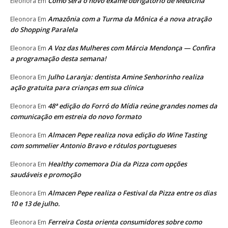
Como será o novo exame obrigatório de Medicina
Eleonora
Em
Amazônia com a Turma da Mônica é a nova atração
Eleonora
Em
do Shopping Paralela
A Voz das Mulheres com Márcia Mendonça — Confira
Eleonora
Em
a programação desta semana!
Julho Laranja: dentista Amine Senhorinho realiza
Eleonora
Em
ação gratuita para crianças em sua clínica
48ª edição do Forró do Mídia reúne grandes nomes da
Eleonora
Em
comunicação em estreia do novo formato
Almacen Pepe realiza nova edição do Wine Tasting
Eleonora
Em
com sommelier Antonio Bravo e rótulos portugueses
Healthy comemora Dia da Pizza com opções
Eleonora
Em
saudáveis e promoção
Almacen Pepe realiza o Festival da Pizza entre os dias
Eleonora
Em
10 e 13 de julho.
Ferreira Costa orienta consumidores sobre como
Eleonora
Em