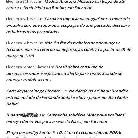
Médica Analuzia Moscoso participa de ato
Eleonora SChaves
Em
contra o feminicídio no Bonfim, em Salvador
Carnaval impulsiona aluguel por temporada
Eleonora SChaves
Em
em Salvador, que superou a ocupação do ano passado; descubra
os bairros mais procurados
Não é o fim do trabalho aos domingos e
Eleonora SChaves
Em
feriados, mas é o retorno da negociação coletiva a partir de 01 de
março de 2026
Brasil dobra consumo de
Eleonora Santos Chaves
Em
ultraprocessados e especialista alerta para riscos à saúde de
crianças e adolescentes
Code de parrainage Binance
Novidade no ar! Kadu Brandão
Em
estreia ao lado de Fernando Sodake e Silva Júnior no ‘Boa Noite,
Bahia’
Binance注册奖金
Campanha solidária “Mãos que acolhem”
Em
entrega donativos para a sede do Nacci, em Salvador
Skapa personligt konto
Di Liana é reconhecido no POPAI
Em