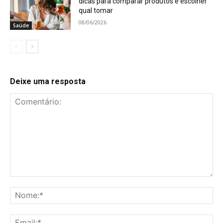
dicas para comparar produtos e escolher
qual tomar
08/06/2026
Saúde
Deixe uma resposta
Comentário:
No
Ema