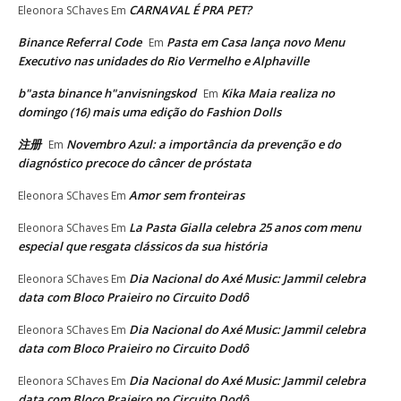
CARNAVAL É PRA PET?
Eleonora SChaves
Em
Binance Referral Code
Pasta em Casa lança novo Menu
Em
Executivo nas unidades do Rio Vermelho e Alphaville
b"asta binance h"anvisningskod
Kika Maia realiza no
Em
domingo (16) mais uma edição do Fashion Dolls
注册
Novembro Azul: a importância da prevenção e do
Em
diagnóstico precoce do câncer de próstata
Amor sem fronteiras
Eleonora SChaves
Em
La Pasta Gialla celebra 25 anos com menu
Eleonora SChaves
Em
especial que resgata clássicos da sua história
Dia Nacional do Axé Music: Jammil celebra
Eleonora SChaves
Em
data com Bloco Praieiro no Circuito Dodô
Dia Nacional do Axé Music: Jammil celebra
Eleonora SChaves
Em
data com Bloco Praieiro no Circuito Dodô
Dia Nacional do Axé Music: Jammil celebra
Eleonora SChaves
Em
data com Bloco Praieiro no Circuito Dodô