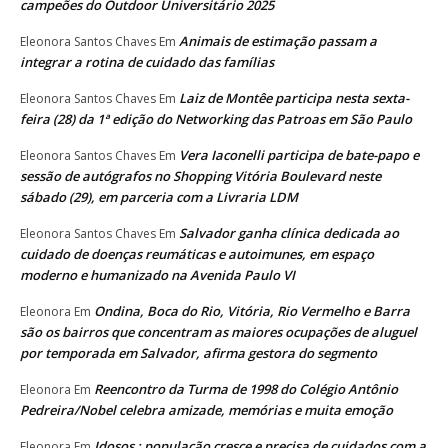
campeões do Outdoor Universitário 2025
Animais de estimação passam a
Eleonora Santos Chaves
Em
integrar a rotina de cuidado das famílias
Laiz de Montêe participa nesta sexta-
Eleonora Santos Chaves
Em
feira (28) da 1ª edição do Networking das Patroas em São Paulo
Vera Iaconelli participa de bate-papo e
Eleonora Santos Chaves
Em
sessão de autógrafos no Shopping Vitória Boulevard neste
sábado (29), em parceria com a Livraria LDM
Salvador ganha clínica dedicada ao
Eleonora Santos Chaves
Em
cuidado de doenças reumáticas e autoimunes, em espaço
moderno e humanizado na Avenida Paulo VI
Ondina, Boca do Rio, Vitória, Rio Vermelho e Barra
Eleonora
Em
são os bairros que concentram as maiores ocupações de aluguel
por temporada em Salvador, afirma gestora do segmento
Reencontro da Turma de 1998 do Colégio Antônio
Eleonora
Em
Pedreira/Nobel celebra amizade, memórias e muita emoção
Idosos : população cresce e precisa de cuidados com a
Eleonora
Em