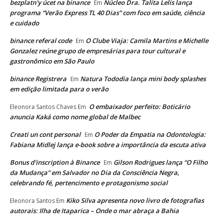
bezplatn'y úcet na binance
Núcleo Dra. Talita Lelis lança
Em
programa “Verão Express TL 40 Dias” com foco em saúde, ciência
e cuidado
binance referal code
O Clube Viaja: Camila Martins e Michelle
Em
Gonzalez reúne grupo de empresárias para tour cultural e
gastronômico em São Paulo
binance Registrera
Natura Tododia lança mini body splashes
Em
em edição limitada para o verão
O embaixador perfeito: Boticário
Eleonora Santos Chaves
Em
anuncia Kaká como nome global de Malbec
Creati un cont personal
O Poder da Empatia na Odontologia:
Em
Fabiana Midlej lança e-book sobre a importância da escuta ativa
Bonus d'inscription à Binance
Gilson Rodrigues lança “O Filho
Em
da Mudança” em Salvador no Dia da Consciência Negra,
celebrando fé, pertencimento e protagonismo social
Kiko Silva apresenta novo livro de fotografias
Eleonora Santos
Em
autorais: Ilha de Itaparica – Onde o mar abraça a Bahia