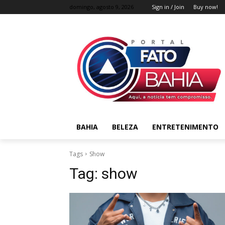
domingo, agosto 9, 2026
Sign in / Join
Buy now!
BAHIA
BELEZA
ENTRETENIMENTO
Tags
Show
Tag:
show