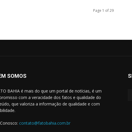
Page 1 of 29
EM SOMOS
S
TO BAHIA é mais do que um portal de notícias, é um
romisso com a veracidade dos fatos e qualidade do
eúdo, que valoriza a informação de qualidade e com
bilidade.
 Conosco:
contato@fatobahia.com.br