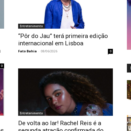
Entretenimento
“Pôr do Jau” terá primeira edição
internacional em Lisboa
a
Fato Bahia
-
08/06/2026
0
0
Entretenimento
De volta ao lar! Rachel Reis é a
es
segunda atração confirmada do