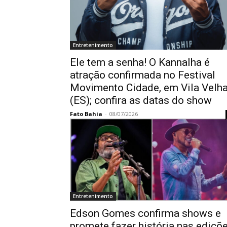
Entretenimento
Ele tem a senha! O Kannalha é
atração confirmada no Festival
Movimento Cidade, em Vila Velh
(ES); confira as datas do show
Fato Bahia
-
08/07/2026
Entretenimento
Edson Gomes confirma shows e
promete fazer história nas ediçõ