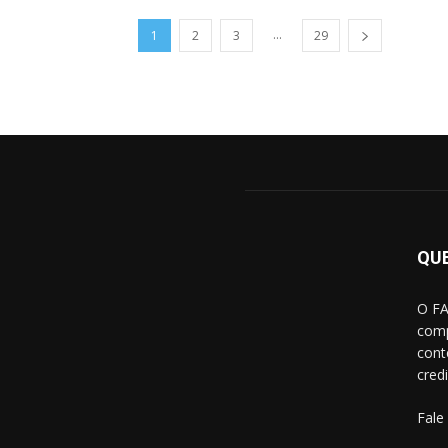
...
1
2
3
29
QU
O FA
comp
cont
credi
Fale