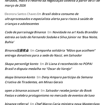
feriados, mas é o retorno da negociação coletiva a partir de 01 de
março de 2026
Brasil dobra consumo de
Eleonora Santos Chaves
Em
ultraprocessados e especialista alerta para riscos à saúde de
crianças e adolescentes
Code de parrainage Binance
Novidade no ar! Kadu Brandão
Em
estreia ao lado de Fernando Sodake e Silva Júnior no ‘Boa Noite,
Bahia’
Binance注册奖金
Campanha solidária “Mãos que acolhem”
Em
entrega donativos para a sede do Nacci, em Salvador
Skapa personligt konto
Di Liana é reconhecido no POPAI
Em
Brasil e disputa medalha no “Oscar do Varejo”
skapa binance-konto
Deny Amparo participa da Semana
Em
Criativa de Tiradentes, em Minas Gerais
open a binance account
Salvador recebe jantar do Book
Em
Festas e celebra protagonismo no mercado de eventos de luxo
binance referral
Chef Marco Caria ministra nova Masterclass
Em