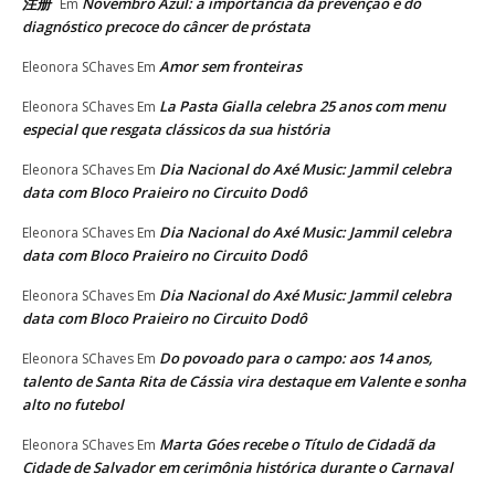
注册
Novembro Azul: a importância da prevenção e do
Em
diagnóstico precoce do câncer de próstata
Amor sem fronteiras
Eleonora SChaves
Em
La Pasta Gialla celebra 25 anos com menu
Eleonora SChaves
Em
especial que resgata clássicos da sua história
Dia Nacional do Axé Music: Jammil celebra
Eleonora SChaves
Em
data com Bloco Praieiro no Circuito Dodô
Dia Nacional do Axé Music: Jammil celebra
Eleonora SChaves
Em
data com Bloco Praieiro no Circuito Dodô
Dia Nacional do Axé Music: Jammil celebra
Eleonora SChaves
Em
data com Bloco Praieiro no Circuito Dodô
Do povoado para o campo: aos 14 anos,
Eleonora SChaves
Em
talento de Santa Rita de Cássia vira destaque em Valente e sonha
alto no futebol
Marta Góes recebe o Título de Cidadã da
Eleonora SChaves
Em
Cidade de Salvador em cerimônia histórica durante o Carnaval