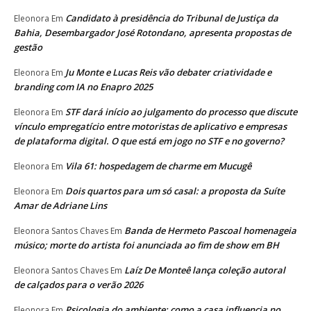
Candidato à presidência do Tribunal de Justiça da
Eleonora
Em
Bahia, Desembargador José Rotondano, apresenta propostas de
gestão
Ju Monte e Lucas Reis vão debater criatividade e
Eleonora
Em
branding com IA no Enapro 2025
STF dará início ao julgamento do processo que discute
Eleonora
Em
vínculo empregatício entre motoristas de aplicativo e empresas
de plataforma digital. O que está em jogo no STF e no governo?
Vila 61: hospedagem de charme em Mucugê
Eleonora
Em
Dois quartos para um só casal: a proposta da Suíte
Eleonora
Em
Amar de Adriane Lins
Banda de Hermeto Pascoal homenageia
Eleonora Santos Chaves
Em
músico; morte do artista foi anunciada ao fim de show em BH
Laíz De Monteê lança coleção autoral
Eleonora Santos Chaves
Em
de calçados para o verão 2026
Psicologia do ambiente: como a casa influencia no
Eleonora
Em