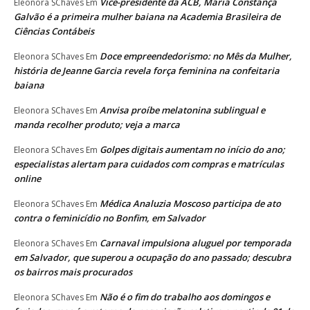
Vice-presidente da ACB, Maria Constança
Eleonora SChaves
Em
Galvão é a primeira mulher baiana na Academia Brasileira de
Ciências Contábeis
Doce empreendedorismo: no Mês da Mulher,
Eleonora SChaves
Em
história de Jeanne Garcia revela força feminina na confeitaria
baiana
Anvisa proíbe melatonina sublingual e
Eleonora SChaves
Em
manda recolher produto; veja a marca
Golpes digitais aumentam no início do ano;
Eleonora SChaves
Em
especialistas alertam para cuidados com compras e matrículas
online
Médica Analuzia Moscoso participa de ato
Eleonora SChaves
Em
contra o feminicídio no Bonfim, em Salvador
Carnaval impulsiona aluguel por temporada
Eleonora SChaves
Em
em Salvador, que superou a ocupação do ano passado; descubra
os bairros mais procurados
Não é o fim do trabalho aos domingos e
Eleonora SChaves
Em