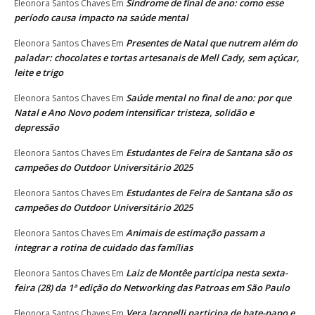
Síndrome de final de ano: como esse
Eleonora Santos Chaves
Em
período causa impacto na saúde mental
Presentes de Natal que nutrem além do
Eleonora Santos Chaves
Em
paladar: chocolates e tortas artesanais de Mell Cady, sem açúcar,
leite e trigo
Saúde mental no final de ano: por que
Eleonora Santos Chaves
Em
Natal e Ano Novo podem intensificar tristeza, solidão e
depressão
Estudantes de Feira de Santana são os
Eleonora Santos Chaves
Em
campeões do Outdoor Universitário 2025
Estudantes de Feira de Santana são os
Eleonora Santos Chaves
Em
campeões do Outdoor Universitário 2025
Animais de estimação passam a
Eleonora Santos Chaves
Em
integrar a rotina de cuidado das famílias
Laiz de Montêe participa nesta sexta-
Eleonora Santos Chaves
Em
feira (28) da 1ª edição do Networking das Patroas em São Paulo
Vera Iaconelli participa de bate-papo e
Eleonora Santos Chaves
Em