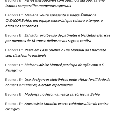
Férias inesquecíveis com destino à Europa: Taiana
Eleonora
Em
Dantas compartilha momentos especiais
Mariana Souza apresenta a Adega Âmbar na
Eleonora
Em
CASACOR Bahia: um espaço sensorial que celebra o tempo, o
afeto e os encontros
Salvador proíbe uso de patinetes e bicicletas elétricas
Eleonora
Em
por menores de 18 anos e define novas regras; confira
Pasta em Casa celebra o Dia Mundial do Chocolate
Eleonora
Em
com clássicos irresistíveis
Maison Laíz De Monteê participa de ação com a S.
Eleonora
Em
Pellegrino
Uso de cigarros eletrônicos pode afetar fertilidade de
Eleonora
Em
homens e mulheres, alertam especialistas
Mudança no Fecom ameaça cartórios na Bahia
Eleonora
Em
Anestesista também exerce cuidados além do centro
Eleonora
Em
cirúrgico