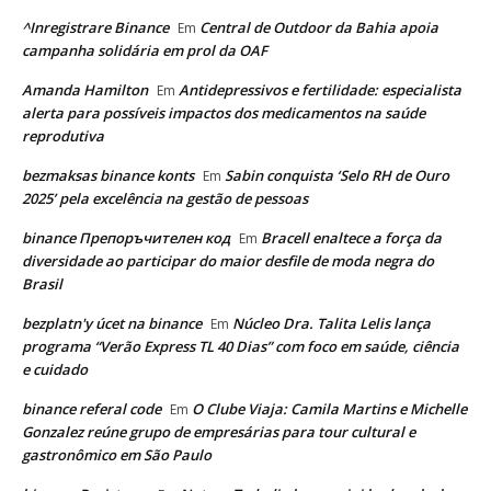
^Inregistrare Binance
Central de Outdoor da Bahia apoia
Em
campanha solidária em prol da OAF
Amanda Hamilton
Antidepressivos e fertilidade: especialista
Em
alerta para possíveis impactos dos medicamentos na saúde
reprodutiva
bezmaksas binance konts
Sabin conquista ‘Selo RH de Ouro
Em
2025’ pela excelência na gestão de pessoas
binance Препоръчителен код
Bracell enaltece a força da
Em
diversidade ao participar do maior desfile de moda negra do
Brasil
bezplatn'y úcet na binance
Núcleo Dra. Talita Lelis lança
Em
programa “Verão Express TL 40 Dias” com foco em saúde, ciência
e cuidado
binance referal code
O Clube Viaja: Camila Martins e Michelle
Em
Gonzalez reúne grupo de empresárias para tour cultural e
gastronômico em São Paulo