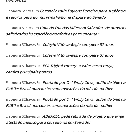
hantavírus
Coronel avalia Edylene Ferreira para suplência
Eleonora Santos
Em
e reforça peso do municipalismo na disputa ao Senado
Guia do Dia das Mães em Salvador: de almoços
Eleonora Santos
Em
sofisticados às experiências afetivas para encantar
Colégio Vitória-Régia completa 37 anos
Eleonora SChaves
Em
Colégio Vitória-Régia completa 37 anos
Eleonora SChaves
Em
ECA Digital começa a valer nesta terça;
Eleonora SChaves
Em
confira principais pontos
Pilotado por Drª Emily Cova, aulão de bike na
Eleonora SChaves
Em
FitBike Brasil marcou às comemorações do mês da mulher
Pilotado por Drª Emily Cova, aulão de bike na
Eleonora SChaves
Em
FitBike Brasil marcou às comemorações do mês da mulher
ABRACEO pede retirada de projeto que exige
Eleonora SChaves
Em
atestado médico para corredores em Salvador