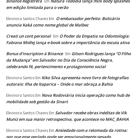
binance Registrera
Natura Tododia lança mini body splashes
Em
em edição limitada para o verão
O embaixador perfeito: Boticário
Eleonora Santos Chaves
Em
anuncia Kaká como nome global de Malbec
Creati un cont personal
O Poder da Empatia na Odontologia:
Em
Fabiana Midlej lança e-book sobre a importância da escuta ativa
Bonus d'inscription à Binance
Gilson Rodrigues lança “O Filho
Em
da Mudança” em Salvador no Dia da Consciência Negra,
celebrando fé, pertencimento e protagonismo social
Kiko Silva apresenta novo livro de fotografias
Eleonora Santos
Em
autorais: Ilha de Itaparica – Onde o mar abraça a Bahia
Nova Rodoviária inicia operação como hub de
Eleonora Santos
Em
mobilidade sob gestão da Sinart
Salvador recebe obras inéditas de Vik
Eleonora Santos Chaves
Em
Muniz em sua maior retrospectiva, que acontece no MAC_BAHIA
Ansiedade com a retomada da rotina:
Eleonora Santos Chaves
Em
por que esse período pode ser emocionalmente pesado