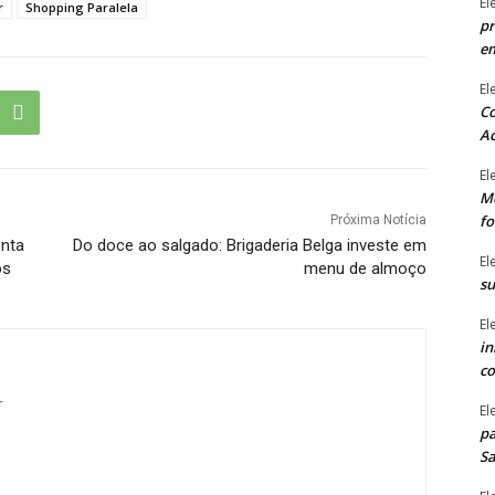
El
r
Shopping Paralela
pr
e
El
Co
Ac
El
Mê
fo
Próxima Notícia
nta
Do doce ao salgado: Brigaderia Belga investe em
El
os
menu de almoço
su
El
in
co
r
El
pa
Sa