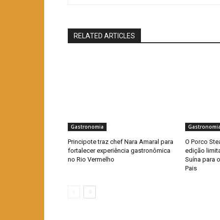
RELATED ARTICLES
Gastronomia
Gastronomi
Principote traz chef Nara Amaral para
O Porco Ste
fortalecer experiência gastronômica
edição limi
no Rio Vermelho
Suína para 
Pais