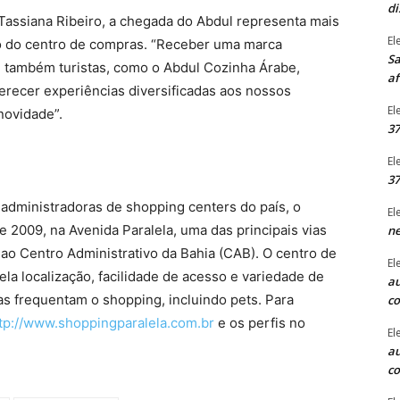
di
 Tassiana Ribeiro, a chegada do Abdul representa mais
El
o do centro de compras. “Receber uma marca
Sa
e também turistas, como o Abdul Cozinha Árabe,
af
ferecer experiências diversificadas aos nossos
El
 novidade”.
37
El
37
 administradoras de shopping centers do país, o
El
e 2009, na Avenida Paralela, uma das principais vias
ne
 ao Centro Administrativo da Bahia (CAB). O centro de
El
a localização, facilidade de acesso e variedade de
au
iras frequentam o shopping, incluindo pets. Para
c
tp://www.shoppingparalela.com.br
e os perfis no
El
au
c