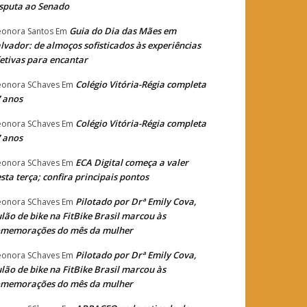
sputa ao Senado
Guia do Dia das Mães em
eonora Santos
Em
lvador: de almoços sofisticados às experiências
etivas para encantar
Colégio Vitória-Régia completa
eonora SChaves
Em
 anos
Colégio Vitória-Régia completa
eonora SChaves
Em
 anos
ECA Digital começa a valer
eonora SChaves
Em
sta terça; confira principais pontos
Pilotado por Drª Emily Cova,
eonora SChaves
Em
lão de bike na FitBike Brasil marcou às
omemorações do mês da mulher
Pilotado por Drª Emily Cova,
eonora SChaves
Em
lão de bike na FitBike Brasil marcou às
omemorações do mês da mulher