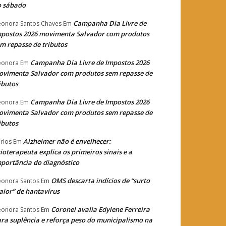
o sábado
Campanha Dia Livre de
eonora Santos Chaves
Em
postos 2026 movimenta Salvador com produtos
m repasse de tributos
Campanha Dia Livre de Impostos 2026
eonora
Em
vimenta Salvador com produtos sem repasse de
ibutos
Campanha Dia Livre de Impostos 2026
eonora
Em
vimenta Salvador com produtos sem repasse de
ibutos
Alzheimer não é envelhecer:
rlos
Em
sioterapeuta explica os primeiros sinais e a
portância do diagnóstico
OMS descarta indícios de “surto
eonora Santos
Em
ior” de hantavírus
Coronel avalia Edylene Ferreira
eonora Santos
Em
ra suplência e reforça peso do municipalismo na