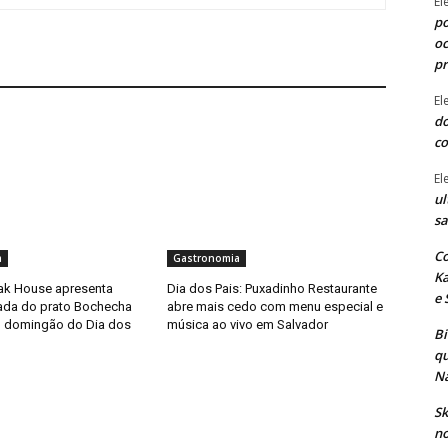
El
po
oc
p
El
do
co
El
ul
sa
Co
a
Gastronomia
Ka
ak House apresenta
Dia dos Pais: Puxadinho Restaurante
e 
tada do prato Bochecha
abre mais cedo com menu especial e
o domingão do Dia dos
música ao vivo em Salvador
B
qu
Na
Sk
no