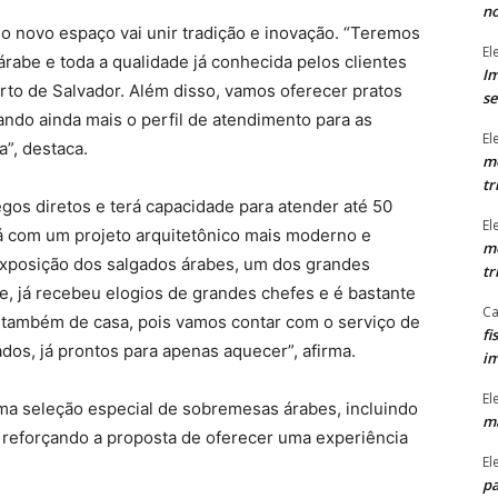
n
o novo espaço vai unir tradição e inovação. “Teremos
El
rabe e toda a qualidade já conhecida pelos clientes
Im
to de Salvador. Além disso, vamos oferecer pratos
se
iando ainda mais o perfil de atendimento para as
El
”, destaca.
mo
tr
gos diretos e terá capacidade para atender até 50
El
á com um projeto arquitetônico mais moderno e
mo
 exposição dos salgados árabes, um dos grandes
tr
e, já recebeu elogios de grandes chefes e é bastante
Ca
r também de casa, pois vamos contar com o serviço de
fi
dos, já prontos para apenas aquecer”, afirma.
im
El
ma seleção especial de sobremesas árabes, incluindo
ma
reforçando a proposta de oferecer uma experiência
El
pa