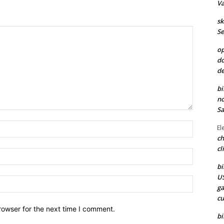
Va
sk
Se
op
do
de
bi
no
Sa
Nome:*
El
ch
cl
Email:*
bi
US
Site:
ga
cu
rowser for the next time I comment.
bi