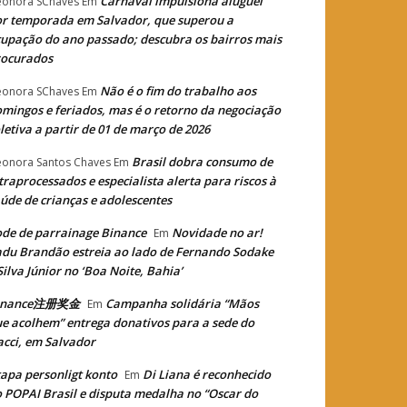
Carnaval impulsiona aluguel
eonora SChaves
Em
r temporada em Salvador, que superou a
upação do ano passado; descubra os bairros mais
rocurados
Não é o fim do trabalho aos
eonora SChaves
Em
mingos e feriados, mas é o retorno da negociação
letiva a partir de 01 de março de 2026
Brasil dobra consumo de
eonora Santos Chaves
Em
traprocessados e especialista alerta para riscos à
úde de crianças e adolescentes
de de parrainage Binance
Novidade no ar!
Em
du Brandão estreia ao lado de Fernando Sodake
Silva Júnior no ‘Boa Noite, Bahia’
inance注册奖金
Campanha solidária “Mãos
Em
e acolhem” entrega donativos para a sede do
cci, em Salvador
apa personligt konto
Di Liana é reconhecido
Em
 POPAI Brasil e disputa medalha no “Oscar do