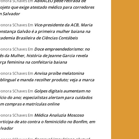
ABRACEO pede retirada de
eonora SChaves
Em
ojeto que exige atestado médico para corredores
m Salvador
Vice-presidente da ACB, Maria
eonora SChaves
Em
nstança Galvão é a primeira mulher baiana na
ademia Brasileira de Ciências Contábeis
Doce empreendedorismo: no
eonora SChaves
Em
s da Mulher, história de Jeanne Garcia revela
rça feminina na confeitaria baiana
Anvisa proíbe melatonina
eonora SChaves
Em
blingual e manda recolher produto; veja a marca
Golpes digitais aumentam no
eonora SChaves
Em
ício do ano; especialistas alertam para cuidados
m compras e matrículas online
Médica Analuzia Moscoso
eonora SChaves
Em
rticipa de ato contra o feminicídio no Bonfim, em
lvador