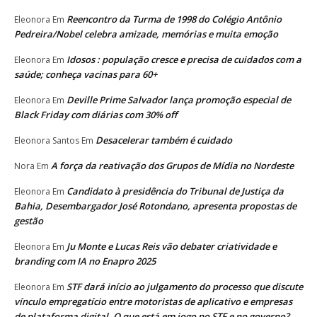
Reencontro da Turma de 1998 do Colégio Antônio
Eleonora
Em
Pedreira/Nobel celebra amizade, memórias e muita emoção
Idosos : população cresce e precisa de cuidados com a
Eleonora
Em
saúde; conheça vacinas para 60+
Deville Prime Salvador lança promoção especial de
Eleonora
Em
Black Friday com diárias com 30% off
Desacelerar também é cuidado
Eleonora Santos
Em
A força da reativação dos Grupos de Mídia no Nordeste
Nora
Em
Candidato à presidência do Tribunal de Justiça da
Eleonora
Em
Bahia, Desembargador José Rotondano, apresenta propostas de
gestão
Ju Monte e Lucas Reis vão debater criatividade e
Eleonora
Em
branding com IA no Enapro 2025
STF dará início ao julgamento do processo que discute
Eleonora
Em
vínculo empregatício entre motoristas de aplicativo e empresas
de plataforma digital. O que está em jogo no STF e no governo?