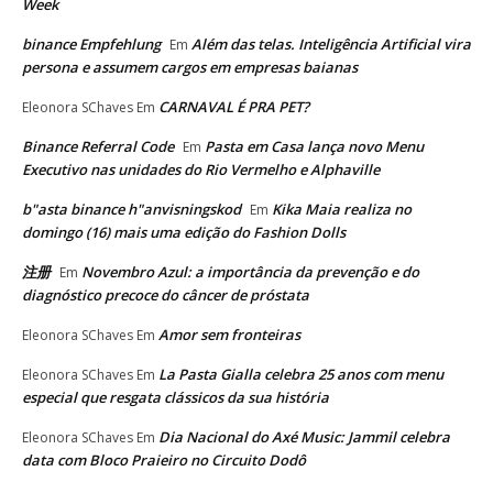
Week
binance Empfehlung
Além das telas. Inteligência Artificial vira
Em
persona e assumem cargos em empresas baianas
CARNAVAL É PRA PET?
Eleonora SChaves
Em
Binance Referral Code
Pasta em Casa lança novo Menu
Em
Executivo nas unidades do Rio Vermelho e Alphaville
b"asta binance h"anvisningskod
Kika Maia realiza no
Em
domingo (16) mais uma edição do Fashion Dolls
注册
Novembro Azul: a importância da prevenção e do
Em
diagnóstico precoce do câncer de próstata
Amor sem fronteiras
Eleonora SChaves
Em
La Pasta Gialla celebra 25 anos com menu
Eleonora SChaves
Em
especial que resgata clássicos da sua história
Dia Nacional do Axé Music: Jammil celebra
Eleonora SChaves
Em
data com Bloco Praieiro no Circuito Dodô