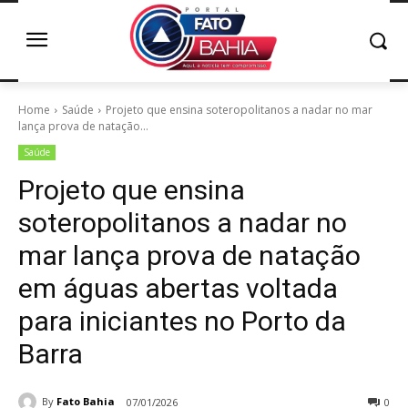
Home
Saúde
Projeto que ensina soteropolitanos a nadar no mar
lança prova de natação...
Saúde
Projeto que ensina
soteropolitanos a nadar no
mar lança prova de natação
em águas abertas voltada
para iniciantes no Porto da
Barra
By
Fato Bahia
07/01/2026
0