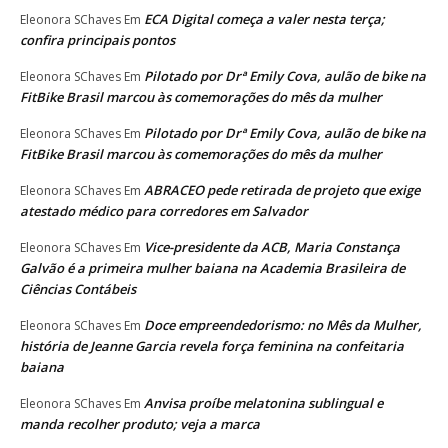
ECA Digital começa a valer nesta terça;
Eleonora SChaves
Em
confira principais pontos
Pilotado por Drª Emily Cova, aulão de bike na
Eleonora SChaves
Em
FitBike Brasil marcou às comemorações do mês da mulher
Pilotado por Drª Emily Cova, aulão de bike na
Eleonora SChaves
Em
FitBike Brasil marcou às comemorações do mês da mulher
ABRACEO pede retirada de projeto que exige
Eleonora SChaves
Em
atestado médico para corredores em Salvador
Vice-presidente da ACB, Maria Constança
Eleonora SChaves
Em
Galvão é a primeira mulher baiana na Academia Brasileira de
Ciências Contábeis
Doce empreendedorismo: no Mês da Mulher,
Eleonora SChaves
Em
história de Jeanne Garcia revela força feminina na confeitaria
baiana
Anvisa proíbe melatonina sublingual e
Eleonora SChaves
Em
manda recolher produto; veja a marca