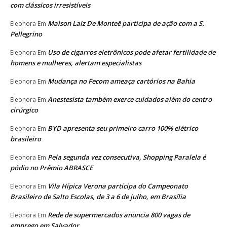
com clássicos irresistíveis
Maison Laíz De Monteê participa de ação com a S.
Eleonora
Em
Pellegrino
Uso de cigarros eletrônicos pode afetar fertilidade de
Eleonora
Em
homens e mulheres, alertam especialistas
Mudança no Fecom ameaça cartórios na Bahia
Eleonora
Em
Anestesista também exerce cuidados além do centro
Eleonora
Em
cirúrgico
BYD apresenta seu primeiro carro 100% elétrico
Eleonora
Em
brasileiro
Pela segunda vez consecutiva, Shopping Paralela é
Eleonora
Em
pódio no Prêmio ABRASCE
Vila Hípica Verona participa do Campeonato
Eleonora
Em
Brasileiro de Salto Escolas, de 3 a 6 de julho, em Brasília
Rede de supermercados anuncia 800 vagas de
Eleonora
Em
emprego em Salvador