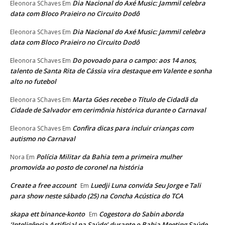
Dia Nacional do Axé Music: Jammil celebra
Eleonora SChaves
Em
data com Bloco Praieiro no Circuito Dodô
Dia Nacional do Axé Music: Jammil celebra
Eleonora SChaves
Em
data com Bloco Praieiro no Circuito Dodô
Do povoado para o campo: aos 14 anos,
Eleonora SChaves
Em
talento de Santa Rita de Cássia vira destaque em Valente e sonha
alto no futebol
Marta Góes recebe o Título de Cidadã da
Eleonora SChaves
Em
Cidade de Salvador em cerimônia histórica durante o Carnaval
Confira dicas para incluir crianças com
Eleonora SChaves
Em
autismo no Carnaval
Polícia Militar da Bahia tem a primeira mulher
Nora
Em
promovida ao posto de coronel na história
Create a free account
Luedji Luna convida Seu Jorge e Tali
Em
para show neste sábado (25) na Concha Acústica do TCA
skapa ett binance-konto
Cogestora do Sabin aborda
Em
‘Inteligência Artificial na Saúde’ durante o Bahia Meeting Saúde