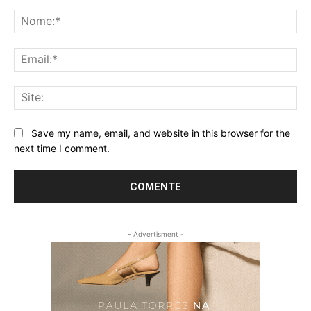
Comentário:
No
Ema
Sit
Save my name, email, and website in this browser for the
next time I comment.
- Advertisment -