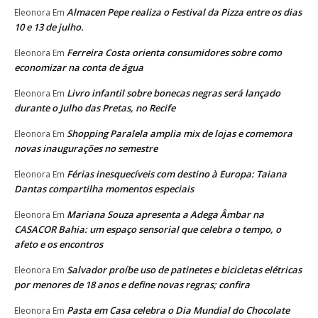
Almacen Pepe realiza o Festival da Pizza entre os dias
Eleonora
Em
10 e 13 de julho.
Ferreira Costa orienta consumidores sobre como
Eleonora
Em
economizar na conta de água
Livro infantil sobre bonecas negras será lançado
Eleonora
Em
durante o Julho das Pretas, no Recife
Shopping Paralela amplia mix de lojas e comemora
Eleonora
Em
novas inaugurações no semestre
Férias inesquecíveis com destino à Europa: Taiana
Eleonora
Em
Dantas compartilha momentos especiais
Mariana Souza apresenta a Adega Âmbar na
Eleonora
Em
CASACOR Bahia: um espaço sensorial que celebra o tempo, o
afeto e os encontros
Salvador proíbe uso de patinetes e bicicletas elétricas
Eleonora
Em
por menores de 18 anos e define novas regras; confira
Pasta em Casa celebra o Dia Mundial do Chocolate
Eleonora
Em