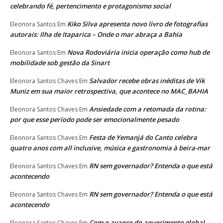
celebrando fé, pertencimento e protagonismo social
Kiko Silva apresenta novo livro de fotografias
Eleonora Santos
Em
autorais: Ilha de Itaparica – Onde o mar abraça a Bahia
Nova Rodoviária inicia operação como hub de
Eleonora Santos
Em
mobilidade sob gestão da Sinart
Salvador recebe obras inéditas de Vik
Eleonora Santos Chaves
Em
Muniz em sua maior retrospectiva, que acontece no MAC_BAHIA
Ansiedade com a retomada da rotina:
Eleonora Santos Chaves
Em
por que esse período pode ser emocionalmente pesado
Festa de Yemanjá do Canto celebra
Eleonora Santos Chaves
Em
quatro anos com all inclusive, música e gastronomia à beira-mar
RN sem governador? Entenda o que está
Eleonora Santos Chaves
Em
acontecendo
RN sem governador? Entenda o que está
Eleonora Santos Chaves
Em
acontecendo
Com o avanço do aquecimento global,
Eleonora Santos Chaves
Em