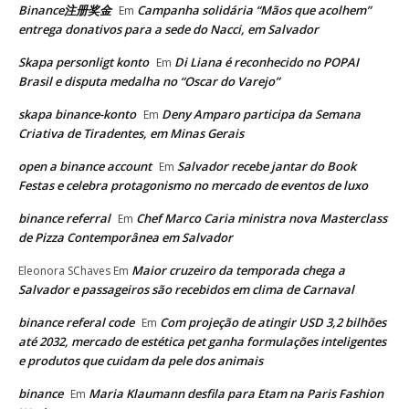
Binance注册奖金
Campanha solidária “Mãos que acolhem”
Em
entrega donativos para a sede do Nacci, em Salvador
Skapa personligt konto
Di Liana é reconhecido no POPAI
Em
Brasil e disputa medalha no “Oscar do Varejo”
skapa binance-konto
Deny Amparo participa da Semana
Em
Criativa de Tiradentes, em Minas Gerais
open a binance account
Salvador recebe jantar do Book
Em
Festas e celebra protagonismo no mercado de eventos de luxo
binance referral
Chef Marco Caria ministra nova Masterclass
Em
de Pizza Contemporânea em Salvador
Maior cruzeiro da temporada chega a
Eleonora SChaves
Em
Salvador e passageiros são recebidos em clima de Carnaval
binance referal code
Com projeção de atingir USD 3,2 bilhões
Em
até 2032, mercado de estética pet ganha formulações inteligentes
e produtos que cuidam da pele dos animais
binance
Maria Klaumann desfila para Etam na Paris Fashion
Em