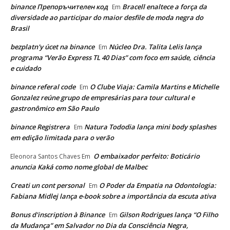
binance Препоръчителен код
Bracell enaltece a força da
Em
diversidade ao participar do maior desfile de moda negra do
Brasil
bezplatn'y úcet na binance
Núcleo Dra. Talita Lelis lança
Em
programa “Verão Express TL 40 Dias” com foco em saúde, ciência
e cuidado
binance referal code
O Clube Viaja: Camila Martins e Michelle
Em
Gonzalez reúne grupo de empresárias para tour cultural e
gastronômico em São Paulo
binance Registrera
Natura Tododia lança mini body splashes
Em
em edição limitada para o verão
O embaixador perfeito: Boticário
Eleonora Santos Chaves
Em
anuncia Kaká como nome global de Malbec
Creati un cont personal
O Poder da Empatia na Odontologia:
Em
Fabiana Midlej lança e-book sobre a importância da escuta ativa
Bonus d'inscription à Binance
Gilson Rodrigues lança “O Filho
Em
da Mudança” em Salvador no Dia da Consciência Negra,