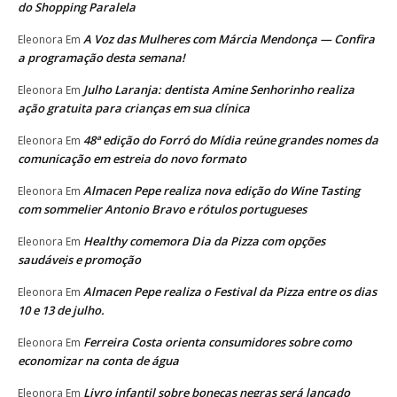
do Shopping Paralela
A Voz das Mulheres com Márcia Mendonça — Confira
Eleonora
Em
a programação desta semana!
Julho Laranja: dentista Amine Senhorinho realiza
Eleonora
Em
ação gratuita para crianças em sua clínica
48ª edição do Forró do Mídia reúne grandes nomes da
Eleonora
Em
comunicação em estreia do novo formato
Almacen Pepe realiza nova edição do Wine Tasting
Eleonora
Em
com sommelier Antonio Bravo e rótulos portugueses
Healthy comemora Dia da Pizza com opções
Eleonora
Em
saudáveis e promoção
Almacen Pepe realiza o Festival da Pizza entre os dias
Eleonora
Em
10 e 13 de julho.
Ferreira Costa orienta consumidores sobre como
Eleonora
Em
economizar na conta de água
Livro infantil sobre bonecas negras será lançado
Eleonora
Em