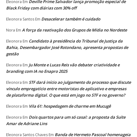
Deville Prime Salvador lança promoção especial de
Eleonora
Em
Black Friday com diárias com 30% off
Desacelerar também é cuidado
Eleonora Santos
Em
A força da reativação dos Grupos de Mídia no Nordeste
Nora
Em
Candidato à presidência do Tribunal de Justiça da
Eleonora
Em
Bahia, Desembargador José Rotondano, apresenta propostas de
gestão
Ju Monte e Lucas Reis vão debater criatividade e
Eleonora
Em
branding com IA no Enapro 2025
STF dará início ao julgamento do processo que discute
Eleonora
Em
vínculo empregatício entre motoristas de aplicativo e empresas
de plataforma digital. O que está em jogo no STF e no governo?
Vila 61: hospedagem de charme em Mucugê
Eleonora
Em
Dois quartos para um só casal: a proposta da Suíte
Eleonora
Em
Amar de Adriane Lins
Banda de Hermeto Pascoal homenageia
Eleonora Santos Chaves
Em