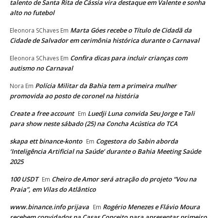
talento de Santa Rita de Cássia vira destaque em Valente e sonha
alto no futebol
Marta Góes recebe o Título de Cidadã da
Eleonora SChaves
Em
Cidade de Salvador em cerimônia histórica durante o Carnaval
Confira dicas para incluir crianças com
Eleonora SChaves
Em
autismo no Carnaval
Polícia Militar da Bahia tem a primeira mulher
Nora
Em
promovida ao posto de coronel na história
Create a free account
Luedji Luna convida Seu Jorge e Tali
Em
para show neste sábado (25) na Concha Acústica do TCA
skapa ett binance-konto
Cogestora do Sabin aborda
Em
‘Inteligência Artificial na Saúde’ durante o Bahia Meeting Saúde
2025
100 USDT
Cheiro de Amor será atração do projeto “Vou na
Em
Praia”, em Vilas do Atlântico
www.binance.info prijava
Rogério Menezes e Flávio Moura
Em
recebem convidados na Casas Conceito para apresentar primeiro