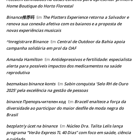
Home Boutique do Horto Florestal
Binance推荐码
The Platters Experience retorna a Salvador e
Em
renova sua conexão afetiva com os baianos e a proposta de
novas experiências musicais
^Inregistrare Binance
Central de Outdoor da Bahia apoia
Em
campanha solidária em prol da OAF
Amanda Hamilton
Antidepressivos e fertilidade: especialista
Em
alerta para possíveis impactos dos medicamentos na saúde
reprodutiva
bezmaksas binance konts
Sabin conquista ‘Selo RH de Ouro
Em
2025’ pela excelência na gestão de pessoas
binance Препоръчителен код
Bracell enaltece a força da
Em
diversidade ao participar do maior desfile de moda negra do
Brasil
bezplatn'y úcet na binance
Núcleo Dra. Talita Lelis lança
Em
programa “Verão Express TL 40 Dias” com foco em saúde, ciência
e cuidado