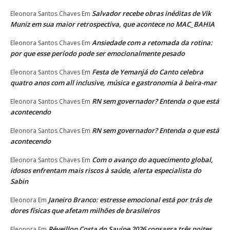
Salvador recebe obras inéditas de Vik
Eleonora Santos Chaves
Em
Muniz em sua maior retrospectiva, que acontece no MAC_BAHIA
Ansiedade com a retomada da rotina:
Eleonora Santos Chaves
Em
por que esse período pode ser emocionalmente pesado
Festa de Yemanjá do Canto celebra
Eleonora Santos Chaves
Em
quatro anos com all inclusive, música e gastronomia à beira-mar
RN sem governador? Entenda o que está
Eleonora Santos Chaves
Em
acontecendo
RN sem governador? Entenda o que está
Eleonora Santos Chaves
Em
acontecendo
Com o avanço do aquecimento global,
Eleonora Santos Chaves
Em
idosos enfrentam mais riscos à saúde, alerta especialista do
Sabin
Janeiro Branco: estresse emocional está por trás de
Eleonora
Em
dores físicas que afetam milhões de brasileiros
Réveillon Costa do Sauípe 2026 consagra três noites
Eleonora
Em