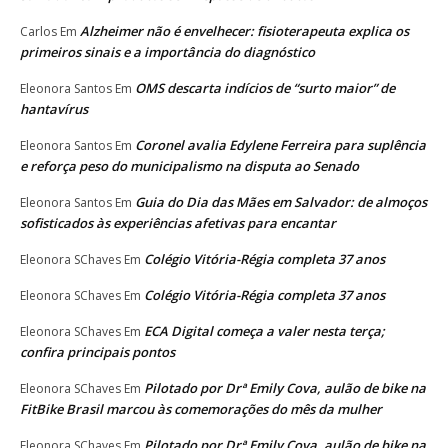
Alzheimer não é envelhecer: fisioterapeuta explica os
Carlos
Em
primeiros sinais e a importância do diagnóstico
OMS descarta indícios de “surto maior” de
Eleonora Santos
Em
hantavírus
Coronel avalia Edylene Ferreira para suplência
Eleonora Santos
Em
e reforça peso do municipalismo na disputa ao Senado
Guia do Dia das Mães em Salvador: de almoços
Eleonora Santos
Em
sofisticados às experiências afetivas para encantar
Colégio Vitória-Régia completa 37 anos
Eleonora SChaves
Em
Colégio Vitória-Régia completa 37 anos
Eleonora SChaves
Em
ECA Digital começa a valer nesta terça;
Eleonora SChaves
Em
confira principais pontos
Pilotado por Drª Emily Cova, aulão de bike na
Eleonora SChaves
Em
FitBike Brasil marcou às comemorações do mês da mulher
Pilotado por Drª Emily Cova, aulão de bike na
Eleonora SChaves
Em