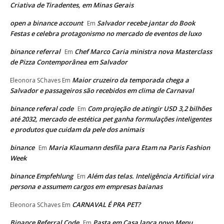
Criativa de Tiradentes, em Minas Gerais
open a binance account
Salvador recebe jantar do Book
Em
Festas e celebra protagonismo no mercado de eventos de luxo
binance referral
Chef Marco Caria ministra nova Masterclass
Em
de Pizza Contemporânea em Salvador
Maior cruzeiro da temporada chega a
Eleonora SChaves
Em
Salvador e passageiros são recebidos em clima de Carnaval
binance referal code
Com projeção de atingir USD 3,2 bilhões
Em
até 2032, mercado de estética pet ganha formulações inteligentes
e produtos que cuidam da pele dos animais
binance
Maria Klaumann desfila para Etam na Paris Fashion
Em
Week
binance Empfehlung
Além das telas. Inteligência Artificial vira
Em
persona e assumem cargos em empresas baianas
CARNAVAL É PRA PET?
Eleonora SChaves
Em
Binance Referral Code
Pasta em Casa lança novo Menu
Em