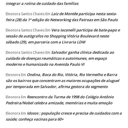
integrar a rotina de cuidado das famílias
Laiz de Montêe participa nesta sexta-
Eleonora Santos Chaves
Em
feira (28) da 1ª edição do Networking das Patroas em São Paulo
Vera Iaconelli participa de bate-papo e
Eleonora Santos Chaves
Em
sessão de autógrafos no Shopping Vitória Boulevard neste
sábado (29), em parceria com a Livraria LDM
Salvador ganha clínica dedicada ao
Eleonora Santos Chaves
Em
cuidado de doenças reumáticas e autoimunes, em espaço
moderno e humanizado na Avenida Paulo VI
Ondina, Boca do Rio, Vitória, Rio Vermelho e Barra
Eleonora
Em
são os bairros que concentram as maiores ocupações de aluguel
por temporada em Salvador, afirma gestora do segmento
Reencontro da Turma de 1998 do Colégio Antônio
Eleonora
Em
Pedreira/Nobel celebra amizade, memórias e muita emoção
Idosos : população cresce e precisa de cuidados com a
Eleonora
Em
saúde; conheça vacinas para 60+