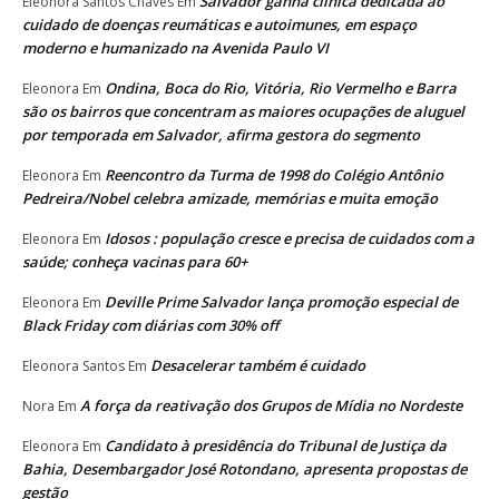
Salvador ganha clínica dedicada ao
Eleonora Santos Chaves
Em
cuidado de doenças reumáticas e autoimunes, em espaço
moderno e humanizado na Avenida Paulo VI
Ondina, Boca do Rio, Vitória, Rio Vermelho e Barra
Eleonora
Em
são os bairros que concentram as maiores ocupações de aluguel
por temporada em Salvador, afirma gestora do segmento
Reencontro da Turma de 1998 do Colégio Antônio
Eleonora
Em
Pedreira/Nobel celebra amizade, memórias e muita emoção
Idosos : população cresce e precisa de cuidados com a
Eleonora
Em
saúde; conheça vacinas para 60+
Deville Prime Salvador lança promoção especial de
Eleonora
Em
Black Friday com diárias com 30% off
Desacelerar também é cuidado
Eleonora Santos
Em
A força da reativação dos Grupos de Mídia no Nordeste
Nora
Em
Candidato à presidência do Tribunal de Justiça da
Eleonora
Em
Bahia, Desembargador José Rotondano, apresenta propostas de
gestão