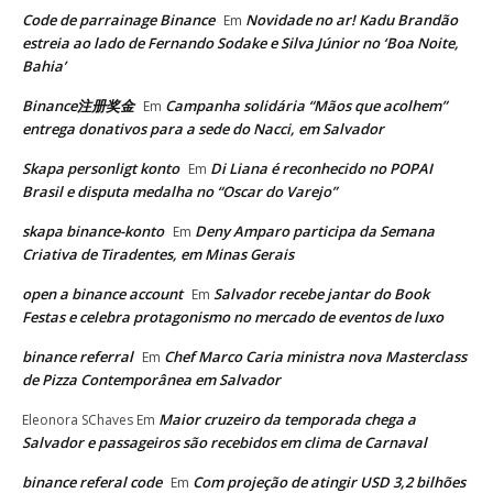
Code de parrainage Binance
Novidade no ar! Kadu Brandão
Em
estreia ao lado de Fernando Sodake e Silva Júnior no ‘Boa Noite,
Bahia’
Binance注册奖金
Campanha solidária “Mãos que acolhem”
Em
entrega donativos para a sede do Nacci, em Salvador
Skapa personligt konto
Di Liana é reconhecido no POPAI
Em
Brasil e disputa medalha no “Oscar do Varejo”
skapa binance-konto
Deny Amparo participa da Semana
Em
Criativa de Tiradentes, em Minas Gerais
open a binance account
Salvador recebe jantar do Book
Em
Festas e celebra protagonismo no mercado de eventos de luxo
binance referral
Chef Marco Caria ministra nova Masterclass
Em
de Pizza Contemporânea em Salvador
Maior cruzeiro da temporada chega a
Eleonora SChaves
Em
Salvador e passageiros são recebidos em clima de Carnaval
binance referal code
Com projeção de atingir USD 3,2 bilhões
Em