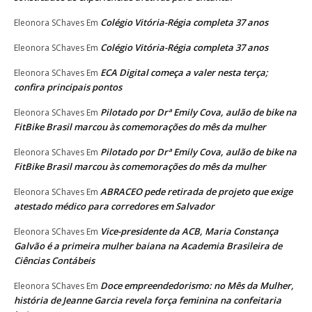
Colégio Vitória-Régia completa 37 anos
Eleonora SChaves
Em
Colégio Vitória-Régia completa 37 anos
Eleonora SChaves
Em
ECA Digital começa a valer nesta terça;
Eleonora SChaves
Em
confira principais pontos
Pilotado por Drª Emily Cova, aulão de bike na
Eleonora SChaves
Em
FitBike Brasil marcou às comemorações do mês da mulher
Pilotado por Drª Emily Cova, aulão de bike na
Eleonora SChaves
Em
FitBike Brasil marcou às comemorações do mês da mulher
ABRACEO pede retirada de projeto que exige
Eleonora SChaves
Em
atestado médico para corredores em Salvador
Vice-presidente da ACB, Maria Constança
Eleonora SChaves
Em
Galvão é a primeira mulher baiana na Academia Brasileira de
Ciências Contábeis
Doce empreendedorismo: no Mês da Mulher,
Eleonora SChaves
Em
história de Jeanne Garcia revela força feminina na confeitaria