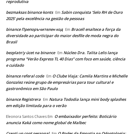
reprodutiva
bezmaksas binance konts
Sabin conquista ‘Selo RH de Ouro
Em
2025’ pela excelência na gestão de pessoas
binance Препоръчителен код
Bracell enaltece a força da
Em
diversidade ao participar do maior desfile de moda negra do
Brasil
bezplatn'y úcet na binance
Núcleo Dra. Talita Lelis lança
Em
programa “Verão Express TL 40 Dias” com foco em saúde, ciência
e cuidado
binance referal code
O Clube Viaja: Camila Martins e Michelle
Em
Gonzalez reúne grupo de empresárias para tour cultural e
gastronômico em São Paulo
binance Registrera
Natura Tododia lança mini body splashes
Em
em edição limitada para o verão
O embaixador perfeito: Boticário
Eleonora Santos Chaves
Em
anuncia Kaká como nome global de Malbec
Creati un cont personal
O Poder da Empatia na Odontologia:
Em