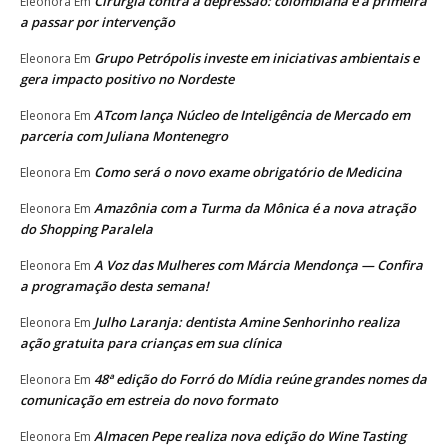
Cirurgia contra a depressão: colombiana é a primeira
Eleonora
Em
a passar por intervenção
Grupo Petrópolis investe em iniciativas ambientais e
Eleonora
Em
gera impacto positivo no Nordeste
ATcom lança Núcleo de Inteligência de Mercado em
Eleonora
Em
parceria com Juliana Montenegro
Como será o novo exame obrigatório de Medicina
Eleonora
Em
Amazônia com a Turma da Mônica é a nova atração
Eleonora
Em
do Shopping Paralela
A Voz das Mulheres com Márcia Mendonça — Confira
Eleonora
Em
a programação desta semana!
Julho Laranja: dentista Amine Senhorinho realiza
Eleonora
Em
ação gratuita para crianças em sua clínica
48ª edição do Forró do Mídia reúne grandes nomes da
Eleonora
Em
comunicação em estreia do novo formato
Almacen Pepe realiza nova edição do Wine Tasting
Eleonora
Em