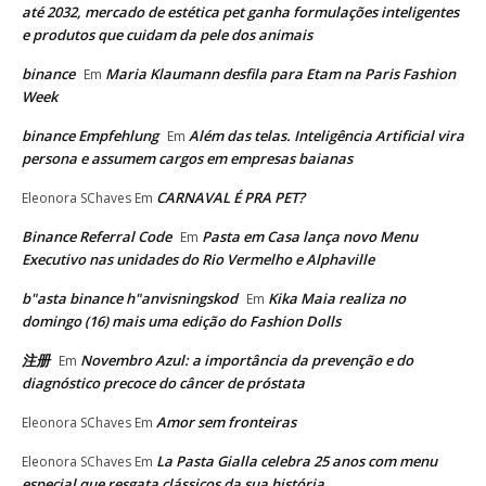
até 2032, mercado de estética pet ganha formulações inteligentes
e produtos que cuidam da pele dos animais
binance
Maria Klaumann desfila para Etam na Paris Fashion
Em
Week
binance Empfehlung
Além das telas. Inteligência Artificial vira
Em
persona e assumem cargos em empresas baianas
CARNAVAL É PRA PET?
Eleonora SChaves
Em
Binance Referral Code
Pasta em Casa lança novo Menu
Em
Executivo nas unidades do Rio Vermelho e Alphaville
b"asta binance h"anvisningskod
Kika Maia realiza no
Em
domingo (16) mais uma edição do Fashion Dolls
注册
Novembro Azul: a importância da prevenção e do
Em
diagnóstico precoce do câncer de próstata
Amor sem fronteiras
Eleonora SChaves
Em
La Pasta Gialla celebra 25 anos com menu
Eleonora SChaves
Em
especial que resgata clássicos da sua história