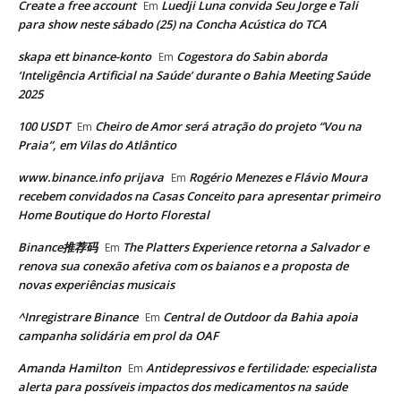
Create a free account
Luedji Luna convida Seu Jorge e Tali
Em
para show neste sábado (25) na Concha Acústica do TCA
skapa ett binance-konto
Cogestora do Sabin aborda
Em
‘Inteligência Artificial na Saúde’ durante o Bahia Meeting Saúde
2025
100 USDT
Cheiro de Amor será atração do projeto “Vou na
Em
Praia”, em Vilas do Atlântico
www.binance.info prijava
Rogério Menezes e Flávio Moura
Em
recebem convidados na Casas Conceito para apresentar primeiro
Home Boutique do Horto Florestal
Binance推荐码
The Platters Experience retorna a Salvador e
Em
renova sua conexão afetiva com os baianos e a proposta de
novas experiências musicais
^Inregistrare Binance
Central de Outdoor da Bahia apoia
Em
campanha solidária em prol da OAF
Amanda Hamilton
Antidepressivos e fertilidade: especialista
Em
alerta para possíveis impactos dos medicamentos na saúde