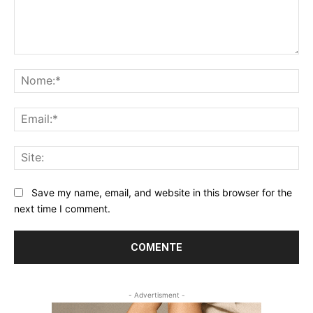
Comentário:
No
Ema
Sit
Save my name, email, and website in this browser for the
next time I comment.
- Advertisment -