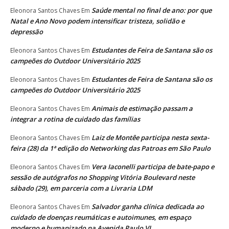
Saúde mental no final de ano: por que
Eleonora Santos Chaves
Em
Natal e Ano Novo podem intensificar tristeza, solidão e
depressão
Estudantes de Feira de Santana são os
Eleonora Santos Chaves
Em
campeões do Outdoor Universitário 2025
Estudantes de Feira de Santana são os
Eleonora Santos Chaves
Em
campeões do Outdoor Universitário 2025
Animais de estimação passam a
Eleonora Santos Chaves
Em
integrar a rotina de cuidado das famílias
Laiz de Montêe participa nesta sexta-
Eleonora Santos Chaves
Em
feira (28) da 1ª edição do Networking das Patroas em São Paulo
Vera Iaconelli participa de bate-papo e
Eleonora Santos Chaves
Em
sessão de autógrafos no Shopping Vitória Boulevard neste
sábado (29), em parceria com a Livraria LDM
Salvador ganha clínica dedicada ao
Eleonora Santos Chaves
Em
cuidado de doenças reumáticas e autoimunes, em espaço
moderno e humanizado na Avenida Paulo VI