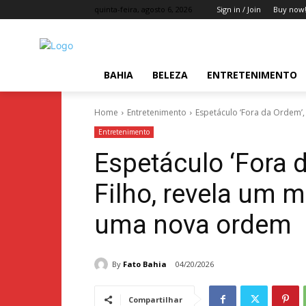
quinta-feira, agosto 6, 2026
Sign in / Join
Buy now
BAHIA
BELEZA
ENTRETENIMENTO
Home
Entretenimento
Espetáculo ‘Fora da Ordem’,
Entretenimento
Espetáculo ‘Fora 
Filho, revela um
uma nova ordem
By
Fato Bahia
04/20/2026
Compartilhar