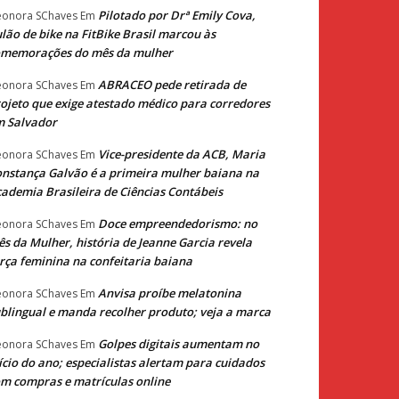
Pilotado por Drª Emily Cova,
eonora SChaves
Em
lão de bike na FitBike Brasil marcou às
omemorações do mês da mulher
ABRACEO pede retirada de
eonora SChaves
Em
ojeto que exige atestado médico para corredores
m Salvador
Vice-presidente da ACB, Maria
eonora SChaves
Em
nstança Galvão é a primeira mulher baiana na
ademia Brasileira de Ciências Contábeis
Doce empreendedorismo: no
eonora SChaves
Em
s da Mulher, história de Jeanne Garcia revela
rça feminina na confeitaria baiana
Anvisa proíbe melatonina
eonora SChaves
Em
blingual e manda recolher produto; veja a marca
Golpes digitais aumentam no
eonora SChaves
Em
ício do ano; especialistas alertam para cuidados
m compras e matrículas online