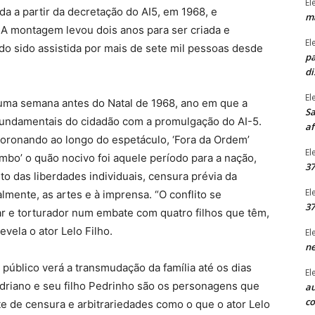
El
ada a partir da decretação do AI5, em 1968, e
ma
. A montagem levou dois anos para ser criada e
El
do sido assistida por mais de sete mil pessoas desde
pa
di
El
uma semana antes do Natal de 1968, ano em que a
Sa
s fundamentais do cidadão com a promulgação do AI-5.
af
moronando ao longo do espetáculo, ‘Fora da Ordem’
El
bo’ o quão nocivo foi aquele período para a nação,
37
to das liberdades individuais, censura prévia da
El
lmente, as artes e à imprensa. “O conflito se
37
ar e torturador num embate com quatro filhos que têm,
revela o ator Lelo Filho.
El
ne
público verá a transmudação da família até os dias
El
 Adriano e seu filho Pedrinho são os personagens que
au
c
 de censura e arbitrariedades como o que o ator Lelo