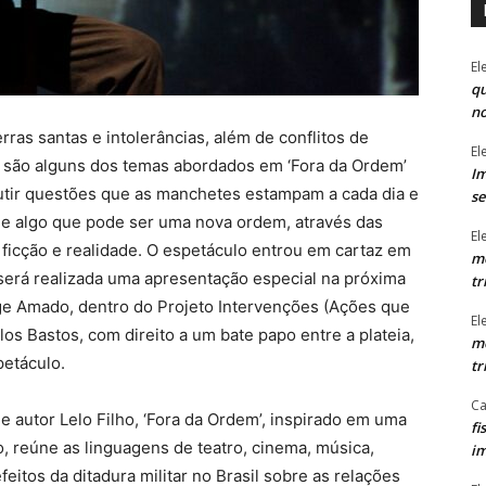
El
qu
n
rras santas e intolerâncias, além de conflitos de
El
de, são alguns dos temas abordados em ‘Fora da Ordem’
Im
utir questões que as manchetes estampam a cada dia e
se
 algo que pode ser uma nova ordem, através das
El
o ficção e realidade. O espetáculo entrou em cartaz em
mo
 será realizada uma apresentação especial na próxima
tr
orge Amado, dentro do Projeto Intervenções (Ações que
El
los Bastos, com direito a um bate papo entre a plateia,
mo
petáculo.
tr
Ca
r e autor Lelo Filho, ‘Fora da Ordem’, inspirado em uma
fi
 reúne as linguagens de teatro, cinema, música,
im
efeitos da ditadura militar no Brasil sobre as relações