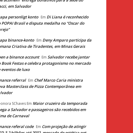
e acolhem” entrega donativos para a sede do
cci, em Salvador
apa personligt konto
Di Liana é reconhecido
Em
 POPAI Brasil e disputa medalha no “Oscar do
rejo”
apa binance-konto
Deny Amparo participa da
Em
mana Criativa de Tiradentes, em Minas Gerais
en a binance account
Salvador recebe jantar
Em
 Book Festas e celebra protagonismo no mercado
 eventos de luxo
nance referral
Chef Marco Caria ministra
Em
va Masterclass de Pizza Contemporânea em
lvador
Maior cruzeiro da temporada
eonora SChaves
Em
ega a Salvador e passageiros são recebidos em
ima de Carnaval
nance referal code
Com projeção de atingir
Em
D 3,2 bilhões até 2032, mercado de estética pet