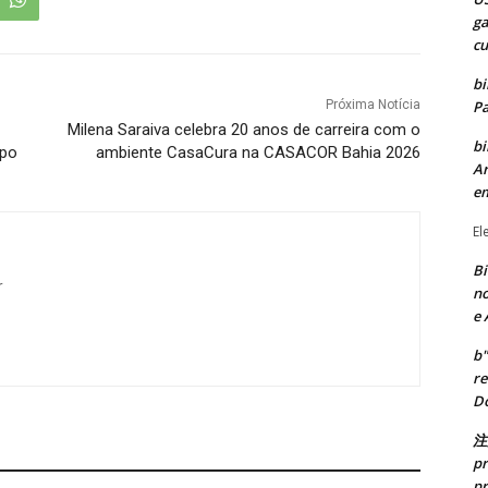
ga
cu
bi
Pa
Próxima Notícia
Milena Saraiva celebra 20 anos de carreira com o
bi
mpo
ambiente CasaCura na CASACOR Bahia 2026
Ar
e
El
Bi
r
no
e 
b"
re
Do
注
pr
pr