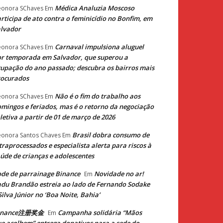
Médica Analuzia Moscoso
eonora SChaves
Em
rticipa de ato contra o feminicídio no Bonfim, em
lvador
Carnaval impulsiona aluguel
eonora SChaves
Em
r temporada em Salvador, que superou a
upação do ano passado; descubra os bairros mais
rocurados
Não é o fim do trabalho aos
eonora SChaves
Em
mingos e feriados, mas é o retorno da negociação
letiva a partir de 01 de março de 2026
Brasil dobra consumo de
eonora Santos Chaves
Em
traprocessados e especialista alerta para riscos à
úde de crianças e adolescentes
de de parrainage Binance
Novidade no ar!
Em
du Brandão estreia ao lado de Fernando Sodake
Silva Júnior no ‘Boa Noite, Bahia’
inance注册奖金
Campanha solidária “Mãos
Em