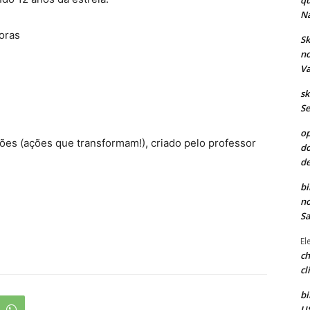
qu
Na
horas
Sk
no
Va
sk
Se
op
ões (ações que transformam!), criado pelo professor
do
de
bi
no
Sa
El
ch
cl
bi
US