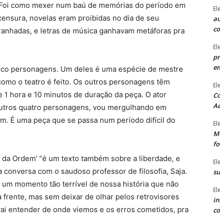
es. Foi como mexer num baú de memórias do período em
El
censura, novelas eram proibidas no dia de seu
au
c
arranhadas, e letras de música ganhavam metáforas pra
El
pr
e
cinco personagens. Um deles é uma espécie de mestre
como o teatro é feito. Os outros personagens têm
El
e 1 hora e 10 minutos de duração da peça. O ator
Co
Ac
 outros quatro personagens, vou mergulhando em
ém. É uma peça que se passa num período difícil do
El
Mê
fo
a da Ordem’ “é um texto também sobre a liberdade, e
El
 conversa com o saudoso professor de filosofia, Saja.
su
 um momento tão terrível de nossa história que não
El
a frente, mas sem deixar de olhar pelos retrovisores
in
 vai entender de onde viemos e os erros cometidos, pra
co