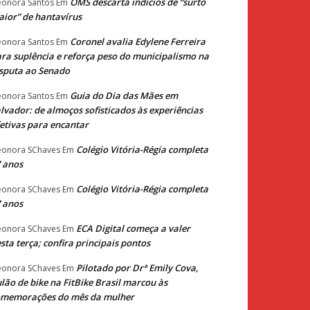
OMS descarta indícios de “surto
eonora Santos
Em
ior” de hantavírus
Coronel avalia Edylene Ferreira
eonora Santos
Em
ra suplência e reforça peso do municipalismo na
sputa ao Senado
Guia do Dia das Mães em
eonora Santos
Em
lvador: de almoços sofisticados às experiências
etivas para encantar
Colégio Vitória-Régia completa
eonora SChaves
Em
 anos
Colégio Vitória-Régia completa
eonora SChaves
Em
 anos
ECA Digital começa a valer
eonora SChaves
Em
sta terça; confira principais pontos
Pilotado por Drª Emily Cova,
eonora SChaves
Em
lão de bike na FitBike Brasil marcou às
omemorações do mês da mulher