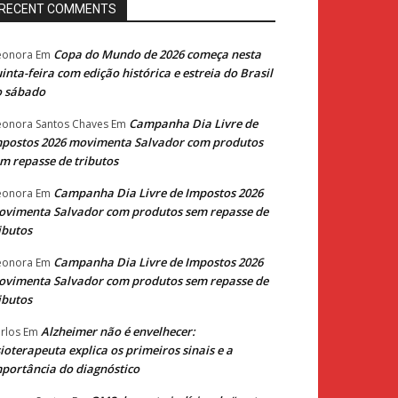
RECENT COMMENTS
Copa do Mundo de 2026 começa nesta
eonora
Em
inta-feira com edição histórica e estreia do Brasil
o sábado
Campanha Dia Livre de
eonora Santos Chaves
Em
postos 2026 movimenta Salvador com produtos
m repasse de tributos
Campanha Dia Livre de Impostos 2026
eonora
Em
vimenta Salvador com produtos sem repasse de
ibutos
Campanha Dia Livre de Impostos 2026
eonora
Em
vimenta Salvador com produtos sem repasse de
ibutos
Alzheimer não é envelhecer:
rlos
Em
sioterapeuta explica os primeiros sinais e a
portância do diagnóstico