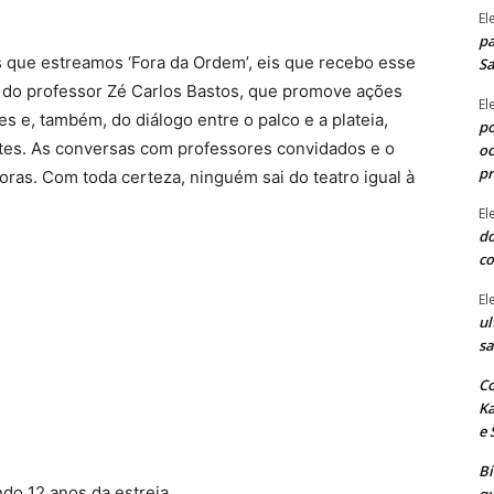
El
pa
is que estreamos ‘Fora da Ordem’, eis que recebo esse
Sa
to do professor Zé Carlos Bastos, que promove ações
El
s e, também, do diálogo entre o palco e a plateia,
po
tes. As conversas com professores convidados e o
oc
p
oras. Com toda certeza, ninguém sai do teatro igual à
El
do
co
El
ul
sa
Co
Ka
e 
B
do 12 anos da estreia.