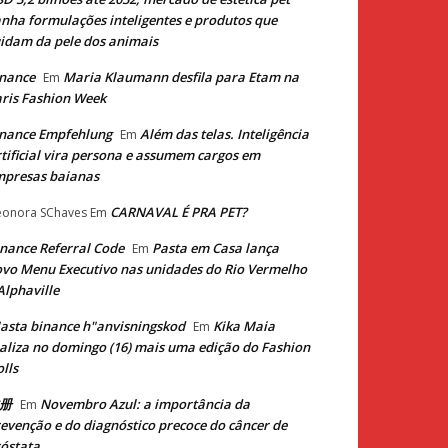
nha formulações inteligentes e produtos que
idam da pele dos animais
nance
Maria Klaumann desfila para Etam na
Em
ris Fashion Week
nance Empfehlung
Além das telas. Inteligência
Em
tificial vira persona e assumem cargos em
mpresas baianas
CARNAVAL É PRA PET?
eonora SChaves
Em
nance Referral Code
Pasta em Casa lança
Em
vo Menu Executivo nas unidades do Rio Vermelho
Alphaville
asta binance h"anvisningskod
Kika Maia
Em
aliza no domingo (16) mais uma edição do Fashion
lls
册
Novembro Azul: a importância da
Em
evenção e do diagnóstico precoce do câncer de
óstata