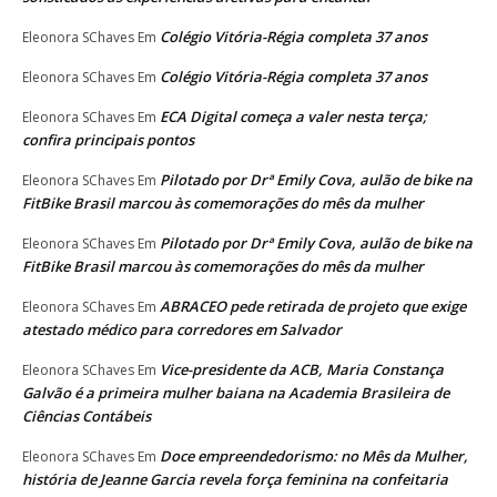
Colégio Vitória-Régia completa 37 anos
Eleonora SChaves
Em
Colégio Vitória-Régia completa 37 anos
Eleonora SChaves
Em
ECA Digital começa a valer nesta terça;
Eleonora SChaves
Em
confira principais pontos
Pilotado por Drª Emily Cova, aulão de bike na
Eleonora SChaves
Em
FitBike Brasil marcou às comemorações do mês da mulher
Pilotado por Drª Emily Cova, aulão de bike na
Eleonora SChaves
Em
FitBike Brasil marcou às comemorações do mês da mulher
ABRACEO pede retirada de projeto que exige
Eleonora SChaves
Em
atestado médico para corredores em Salvador
Vice-presidente da ACB, Maria Constança
Eleonora SChaves
Em
Galvão é a primeira mulher baiana na Academia Brasileira de
Ciências Contábeis
Doce empreendedorismo: no Mês da Mulher,
Eleonora SChaves
Em
história de Jeanne Garcia revela força feminina na confeitaria