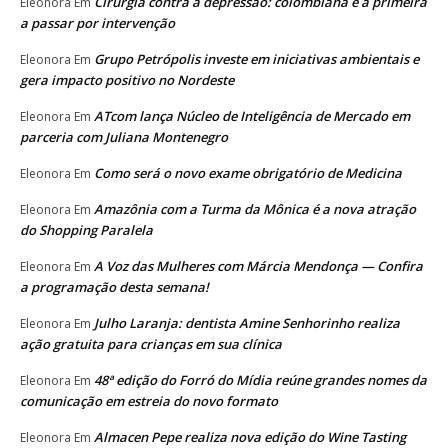
Cirurgia contra a depressão: colombiana é a primeira
Eleonora
Em
a passar por intervenção
Grupo Petrópolis investe em iniciativas ambientais e
Eleonora
Em
gera impacto positivo no Nordeste
ATcom lança Núcleo de Inteligência de Mercado em
Eleonora
Em
parceria com Juliana Montenegro
Como será o novo exame obrigatório de Medicina
Eleonora
Em
Amazônia com a Turma da Mônica é a nova atração
Eleonora
Em
do Shopping Paralela
A Voz das Mulheres com Márcia Mendonça — Confira
Eleonora
Em
a programação desta semana!
Julho Laranja: dentista Amine Senhorinho realiza
Eleonora
Em
ação gratuita para crianças em sua clínica
48ª edição do Forró do Mídia reúne grandes nomes da
Eleonora
Em
comunicação em estreia do novo formato
Almacen Pepe realiza nova edição do Wine Tasting
Eleonora
Em