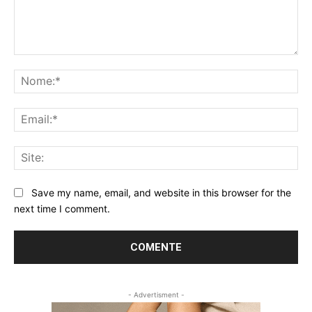
Comentário:
No
Ema
Sit
Save my name, email, and website in this browser for the
next time I comment.
- Advertisment -