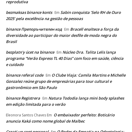
reprodutiva
bezmaksas binance konts
Sabin conquista ‘Selo RH de Ouro
Em
2025’ pela excelência na gestão de pessoas
binance Препоръчителен код
Bracell enaltece a força da
Em
diversidade ao participar do maior desfile de moda negra do
Brasil
bezplatn'y úcet na binance
Núcleo Dra. Talita Lelis lança
Em
programa “Verão Express TL 40 Dias” com foco em saúde, ciência
e cuidado
binance referal code
O Clube Viaja: Camila Martins e Michelle
Em
Gonzalez reúne grupo de empresárias para tour cultural e
gastronômico em São Paulo
binance Registrera
Natura Tododia lança mini body splashes
Em
em edição limitada para o verão
O embaixador perfeito: Boticário
Eleonora Santos Chaves
Em
anuncia Kaká como nome global de Malbec
Creati un cont personal
O Poder da Empatia na Odontologia:
Em