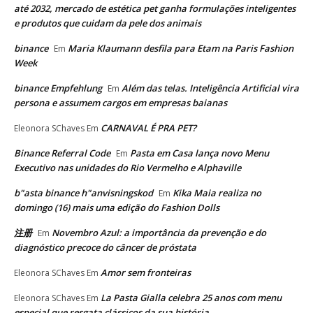
até 2032, mercado de estética pet ganha formulações inteligentes
e produtos que cuidam da pele dos animais
binance
Maria Klaumann desfila para Etam na Paris Fashion
Em
Week
binance Empfehlung
Além das telas. Inteligência Artificial vira
Em
persona e assumem cargos em empresas baianas
CARNAVAL É PRA PET?
Eleonora SChaves
Em
Binance Referral Code
Pasta em Casa lança novo Menu
Em
Executivo nas unidades do Rio Vermelho e Alphaville
b"asta binance h"anvisningskod
Kika Maia realiza no
Em
domingo (16) mais uma edição do Fashion Dolls
注册
Novembro Azul: a importância da prevenção e do
Em
diagnóstico precoce do câncer de próstata
Amor sem fronteiras
Eleonora SChaves
Em
La Pasta Gialla celebra 25 anos com menu
Eleonora SChaves
Em
especial que resgata clássicos da sua história