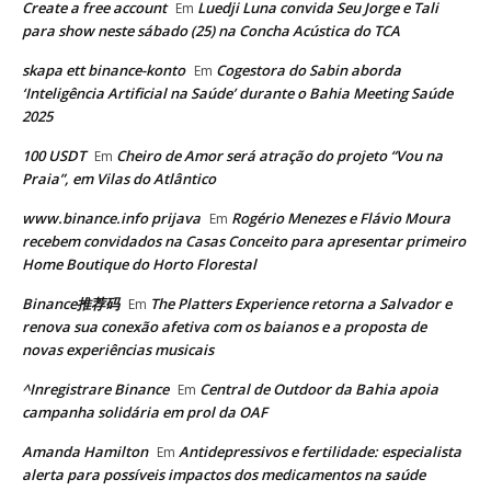
Create a free account
Luedji Luna convida Seu Jorge e Tali
Em
para show neste sábado (25) na Concha Acústica do TCA
skapa ett binance-konto
Cogestora do Sabin aborda
Em
‘Inteligência Artificial na Saúde’ durante o Bahia Meeting Saúde
2025
100 USDT
Cheiro de Amor será atração do projeto “Vou na
Em
Praia”, em Vilas do Atlântico
www.binance.info prijava
Rogério Menezes e Flávio Moura
Em
recebem convidados na Casas Conceito para apresentar primeiro
Home Boutique do Horto Florestal
Binance推荐码
The Platters Experience retorna a Salvador e
Em
renova sua conexão afetiva com os baianos e a proposta de
novas experiências musicais
^Inregistrare Binance
Central de Outdoor da Bahia apoia
Em
campanha solidária em prol da OAF
Amanda Hamilton
Antidepressivos e fertilidade: especialista
Em
alerta para possíveis impactos dos medicamentos na saúde