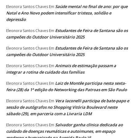
Saúde mental no final de ano: por que
Eleonora Santos Chaves
Em
Natal e Ano Novo podem intensificar tristeza, solidão e
depressão
Estudantes de Feira de Santana são os
Eleonora Santos Chaves
Em
campeões do Outdoor Universitário 2025
Estudantes de Feira de Santana são os
Eleonora Santos Chaves
Em
campeões do Outdoor Universitário 2025
Animais de estimação passam a
Eleonora Santos Chaves
Em
integrar a rotina de cuidado das famílias
Laiz de Montêe participa nesta sexta-
Eleonora Santos Chaves
Em
feira (28) da 1ª edição do Networking das Patroas em São Paulo
Vera Iaconelli participa de bate-papo e
Eleonora Santos Chaves
Em
sessão de autógrafos no Shopping Vitória Boulevard neste
sábado (29), em parceria com a Livraria LDM
Salvador ganha clínica dedicada ao
Eleonora Santos Chaves
Em
cuidado de doenças reumáticas e autoimunes, em espaço
moderno e humanizado na Avenida Paulo VI