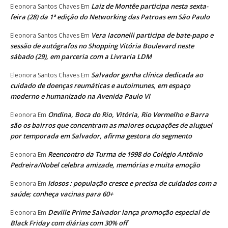
Laiz de Montêe participa nesta sexta-
Eleonora Santos Chaves
Em
feira (28) da 1ª edição do Networking das Patroas em São Paulo
Vera Iaconelli participa de bate-papo e
Eleonora Santos Chaves
Em
sessão de autógrafos no Shopping Vitória Boulevard neste
sábado (29), em parceria com a Livraria LDM
Salvador ganha clínica dedicada ao
Eleonora Santos Chaves
Em
cuidado de doenças reumáticas e autoimunes, em espaço
moderno e humanizado na Avenida Paulo VI
Ondina, Boca do Rio, Vitória, Rio Vermelho e Barra
Eleonora
Em
são os bairros que concentram as maiores ocupações de aluguel
por temporada em Salvador, afirma gestora do segmento
Reencontro da Turma de 1998 do Colégio Antônio
Eleonora
Em
Pedreira/Nobel celebra amizade, memórias e muita emoção
Idosos : população cresce e precisa de cuidados com a
Eleonora
Em
saúde; conheça vacinas para 60+
Deville Prime Salvador lança promoção especial de
Eleonora
Em
Black Friday com diárias com 30% off