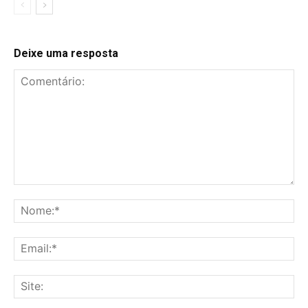
Deixe uma resposta
Comentário:
No
Ema
Sit