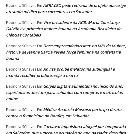
ABRACEO pede retirada de projeto que exige
Eleonora SChaves
Em
atestado médico para corredores em Salvador
Vice-presidente da ACB, Maria Constança
Eleonora SChaves
Em
Galvão é a primeira mulher baiana na Academia Brasileira de
Ciências Contábeis
Doce empreendedorismo: no Mês da Mulher,
Eleonora SChaves
Em
história de Jeanne Garcia revela força feminina na confeitaria
baiana
Anvisa proíbe melatonina sublingual e
Eleonora SChaves
Em
manda recolher produto; veja a marca
Golpes digitais aumentam no início do ano;
Eleonora SChaves
Em
especialistas alertam para cuidados com compras e matrículas
online
Médica Analuzia Moscoso participa de ato
Eleonora SChaves
Em
contra o feminicídio no Bonfim, em Salvador
Carnaval impulsiona aluguel por temporada
Eleonora SChaves
Em
em Salvador, que superou a ocupação do ano passado; descubra