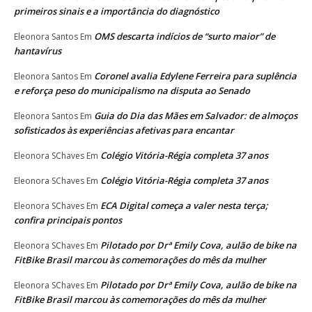
primeiros sinais e a importância do diagnóstico
OMS descarta indícios de “surto maior” de
Eleonora Santos
Em
hantavírus
Coronel avalia Edylene Ferreira para suplência
Eleonora Santos
Em
e reforça peso do municipalismo na disputa ao Senado
Guia do Dia das Mães em Salvador: de almoços
Eleonora Santos
Em
sofisticados às experiências afetivas para encantar
Colégio Vitória-Régia completa 37 anos
Eleonora SChaves
Em
Colégio Vitória-Régia completa 37 anos
Eleonora SChaves
Em
ECA Digital começa a valer nesta terça;
Eleonora SChaves
Em
confira principais pontos
Pilotado por Drª Emily Cova, aulão de bike na
Eleonora SChaves
Em
FitBike Brasil marcou às comemorações do mês da mulher
Pilotado por Drª Emily Cova, aulão de bike na
Eleonora SChaves
Em
FitBike Brasil marcou às comemorações do mês da mulher