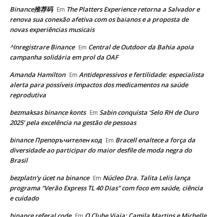
Binance推荐码
The Platters Experience retorna a Salvador e
Em
renova sua conexão afetiva com os baianos e a proposta de
novas experiências musicais
^Inregistrare Binance
Central de Outdoor da Bahia apoia
Em
campanha solidária em prol da OAF
Amanda Hamilton
Antidepressivos e fertilidade: especialista
Em
alerta para possíveis impactos dos medicamentos na saúde
reprodutiva
bezmaksas binance konts
Sabin conquista ‘Selo RH de Ouro
Em
2025’ pela excelência na gestão de pessoas
binance Препоръчителен код
Bracell enaltece a força da
Em
diversidade ao participar do maior desfile de moda negra do
Brasil
bezplatn'y úcet na binance
Núcleo Dra. Talita Lelis lança
Em
programa “Verão Express TL 40 Dias” com foco em saúde, ciência
e cuidado
binance referal code
O Clube Viaja: Camila Martins e Michelle
Em