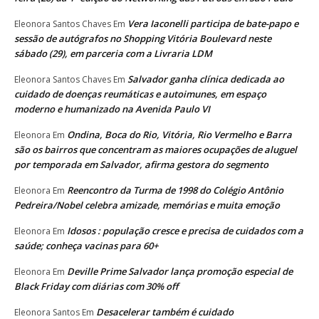
Vera Iaconelli participa de bate-papo e
Eleonora Santos Chaves
Em
sessão de autógrafos no Shopping Vitória Boulevard neste
sábado (29), em parceria com a Livraria LDM
Salvador ganha clínica dedicada ao
Eleonora Santos Chaves
Em
cuidado de doenças reumáticas e autoimunes, em espaço
moderno e humanizado na Avenida Paulo VI
Ondina, Boca do Rio, Vitória, Rio Vermelho e Barra
Eleonora
Em
são os bairros que concentram as maiores ocupações de aluguel
por temporada em Salvador, afirma gestora do segmento
Reencontro da Turma de 1998 do Colégio Antônio
Eleonora
Em
Pedreira/Nobel celebra amizade, memórias e muita emoção
Idosos : população cresce e precisa de cuidados com a
Eleonora
Em
saúde; conheça vacinas para 60+
Deville Prime Salvador lança promoção especial de
Eleonora
Em
Black Friday com diárias com 30% off
Desacelerar também é cuidado
Eleonora Santos
Em