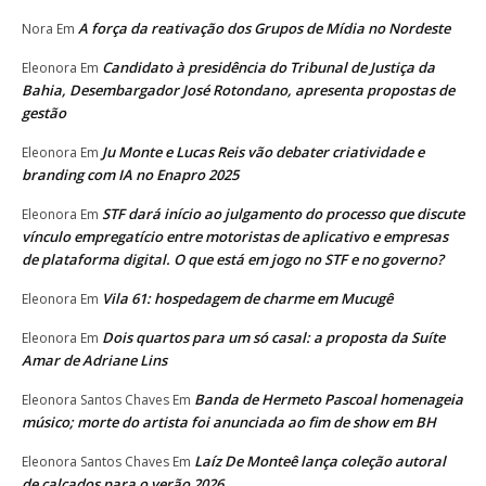
A força da reativação dos Grupos de Mídia no Nordeste
Nora
Em
Candidato à presidência do Tribunal de Justiça da
Eleonora
Em
Bahia, Desembargador José Rotondano, apresenta propostas de
gestão
Ju Monte e Lucas Reis vão debater criatividade e
Eleonora
Em
branding com IA no Enapro 2025
STF dará início ao julgamento do processo que discute
Eleonora
Em
vínculo empregatício entre motoristas de aplicativo e empresas
de plataforma digital. O que está em jogo no STF e no governo?
Vila 61: hospedagem de charme em Mucugê
Eleonora
Em
Dois quartos para um só casal: a proposta da Suíte
Eleonora
Em
Amar de Adriane Lins
Banda de Hermeto Pascoal homenageia
Eleonora Santos Chaves
Em
músico; morte do artista foi anunciada ao fim de show em BH
Laíz De Monteê lança coleção autoral
Eleonora Santos Chaves
Em
de calçados para o verão 2026