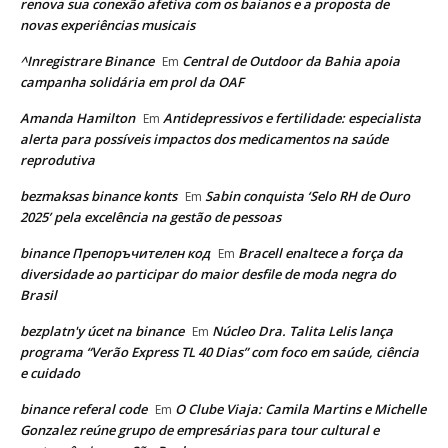
renova sua conexão afetiva com os baianos e a proposta de
novas experiências musicais
^Inregistrare Binance
Central de Outdoor da Bahia apoia
Em
campanha solidária em prol da OAF
Amanda Hamilton
Antidepressivos e fertilidade: especialista
Em
alerta para possíveis impactos dos medicamentos na saúde
reprodutiva
bezmaksas binance konts
Sabin conquista ‘Selo RH de Ouro
Em
2025’ pela excelência na gestão de pessoas
binance Препоръчителен код
Bracell enaltece a força da
Em
diversidade ao participar do maior desfile de moda negra do
Brasil
bezplatn'y úcet na binance
Núcleo Dra. Talita Lelis lança
Em
programa “Verão Express TL 40 Dias” com foco em saúde, ciência
e cuidado
binance referal code
O Clube Viaja: Camila Martins e Michelle
Em
Gonzalez reúne grupo de empresárias para tour cultural e