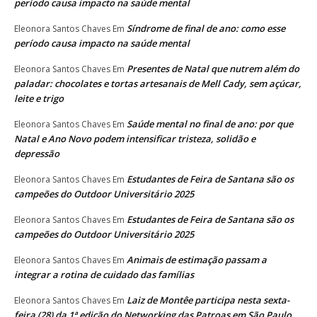
período causa impacto na saúde mental
Síndrome de final de ano: como esse
Eleonora Santos Chaves
Em
período causa impacto na saúde mental
Presentes de Natal que nutrem além do
Eleonora Santos Chaves
Em
paladar: chocolates e tortas artesanais de Mell Cady, sem açúcar,
leite e trigo
Saúde mental no final de ano: por que
Eleonora Santos Chaves
Em
Natal e Ano Novo podem intensificar tristeza, solidão e
depressão
Estudantes de Feira de Santana são os
Eleonora Santos Chaves
Em
campeões do Outdoor Universitário 2025
Estudantes de Feira de Santana são os
Eleonora Santos Chaves
Em
campeões do Outdoor Universitário 2025
Animais de estimação passam a
Eleonora Santos Chaves
Em
integrar a rotina de cuidado das famílias
Laiz de Montêe participa nesta sexta-
Eleonora Santos Chaves
Em
feira (28) da 1ª edição do Networking das Patroas em São Paulo