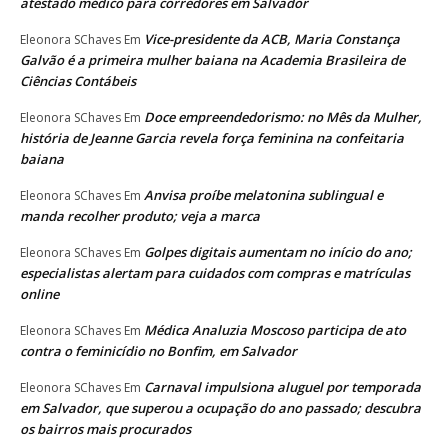
atestado médico para corredores em Salvador
Vice-presidente da ACB, Maria Constança
Eleonora SChaves
Em
Galvão é a primeira mulher baiana na Academia Brasileira de
Ciências Contábeis
Doce empreendedorismo: no Mês da Mulher,
Eleonora SChaves
Em
história de Jeanne Garcia revela força feminina na confeitaria
baiana
Anvisa proíbe melatonina sublingual e
Eleonora SChaves
Em
manda recolher produto; veja a marca
Golpes digitais aumentam no início do ano;
Eleonora SChaves
Em
especialistas alertam para cuidados com compras e matrículas
online
Médica Analuzia Moscoso participa de ato
Eleonora SChaves
Em
contra o feminicídio no Bonfim, em Salvador
Carnaval impulsiona aluguel por temporada
Eleonora SChaves
Em
em Salvador, que superou a ocupação do ano passado; descubra
os bairros mais procurados