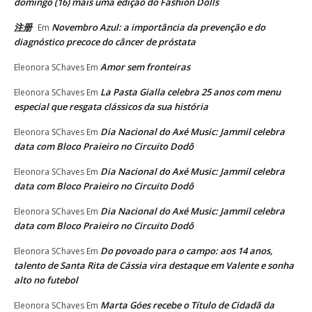
domingo (16) mais uma edição do Fashion Dolls
注册
Novembro Azul: a importância da prevenção e do
Em
diagnóstico precoce do câncer de próstata
Amor sem fronteiras
Eleonora SChaves
Em
La Pasta Gialla celebra 25 anos com menu
Eleonora SChaves
Em
especial que resgata clássicos da sua história
Dia Nacional do Axé Music: Jammil celebra
Eleonora SChaves
Em
data com Bloco Praieiro no Circuito Dodô
Dia Nacional do Axé Music: Jammil celebra
Eleonora SChaves
Em
data com Bloco Praieiro no Circuito Dodô
Dia Nacional do Axé Music: Jammil celebra
Eleonora SChaves
Em
data com Bloco Praieiro no Circuito Dodô
Do povoado para o campo: aos 14 anos,
Eleonora SChaves
Em
talento de Santa Rita de Cássia vira destaque em Valente e sonha
alto no futebol
Marta Góes recebe o Título de Cidadã da
Eleonora SChaves
Em