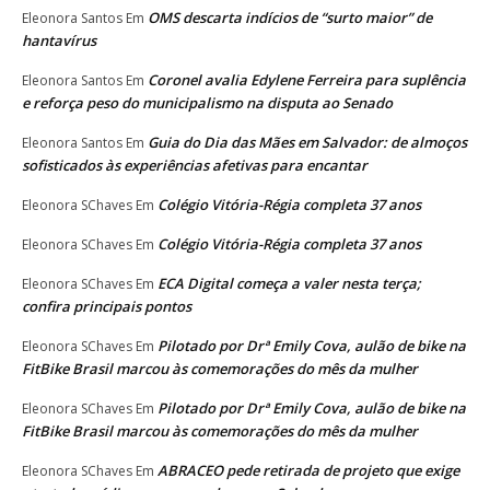
OMS descarta indícios de “surto maior” de
Eleonora Santos
Em
hantavírus
Coronel avalia Edylene Ferreira para suplência
Eleonora Santos
Em
e reforça peso do municipalismo na disputa ao Senado
Guia do Dia das Mães em Salvador: de almoços
Eleonora Santos
Em
sofisticados às experiências afetivas para encantar
Colégio Vitória-Régia completa 37 anos
Eleonora SChaves
Em
Colégio Vitória-Régia completa 37 anos
Eleonora SChaves
Em
ECA Digital começa a valer nesta terça;
Eleonora SChaves
Em
confira principais pontos
Pilotado por Drª Emily Cova, aulão de bike na
Eleonora SChaves
Em
FitBike Brasil marcou às comemorações do mês da mulher
Pilotado por Drª Emily Cova, aulão de bike na
Eleonora SChaves
Em
FitBike Brasil marcou às comemorações do mês da mulher
ABRACEO pede retirada de projeto que exige
Eleonora SChaves
Em