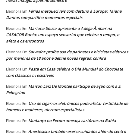
novas inaugurações no semestre
Férias inesquecíveis com destino à Europa: Taiana
Eleonora
Em
Dantas compartilha momentos especiais
Mariana Souza apresenta a Adega Âmbar na
Eleonora
Em
CASACOR Bahia: um espaço sensorial que celebra o tempo, o
afeto e os encontros
Salvador proíbe uso de patinetes e bicicletas elétricas
Eleonora
Em
por menores de 18 anos e define novas regras; confira
Pasta em Casa celebra o Dia Mundial do Chocolate
Eleonora
Em
com clássicos irresistíveis
Maison Laíz De Monteê participa de ação com a S.
Eleonora
Em
Pellegrino
Uso de cigarros eletrônicos pode afetar fertilidade de
Eleonora
Em
homens e mulheres, alertam especialistas
Mudança no Fecom ameaça cartórios na Bahia
Eleonora
Em
Anestesista também exerce cuidados além do centro
Eleonora
Em