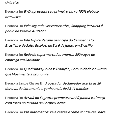
cirúrgico
BYD apresenta seu primeiro carro 100% elétrico
Eleonora
Em
brasileiro
Pela segunda vez consecutiva, Shopping Paralela é
Eleonora
Em
pódio no Prêmio ABRASCE
Vila Hípica Verona participa do Campeonato
Eleonora
Em
Brasileiro de Salto Escolas, de 3 a 6 de julho, em Brasília
Rede de supermercados anuncia 800 vagas de
Eleonora
Em
emprego em Salvador
Quadrilhas Juninas: Tradição, Comunidade e o Ritmo
Eleonora
Em
que Movimenta a Economia
Apostador de Salvador acerta as 20
Eleonora Santos Chaves
Em
dezenas da Lotomania e ganha mais de R$ 11 milhões
Arraiá do Sagratto promete manhã junina e almoço
Eleonora
Em
com forró no feriado de Corpus Christi
PIX Automático: veja regras e como configurar, para
Eleonora
Em