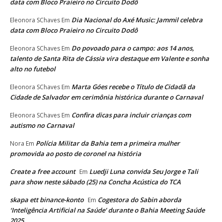
data com Bloco Praieiro no Circuito Dodô
Dia Nacional do Axé Music: Jammil celebra
Eleonora SChaves
Em
data com Bloco Praieiro no Circuito Dodô
Do povoado para o campo: aos 14 anos,
Eleonora SChaves
Em
talento de Santa Rita de Cássia vira destaque em Valente e sonha
alto no futebol
Marta Góes recebe o Título de Cidadã da
Eleonora SChaves
Em
Cidade de Salvador em cerimônia histórica durante o Carnaval
Confira dicas para incluir crianças com
Eleonora SChaves
Em
autismo no Carnaval
Polícia Militar da Bahia tem a primeira mulher
Nora
Em
promovida ao posto de coronel na história
Create a free account
Luedji Luna convida Seu Jorge e Tali
Em
para show neste sábado (25) na Concha Acústica do TCA
skapa ett binance-konto
Cogestora do Sabin aborda
Em
‘Inteligência Artificial na Saúde’ durante o Bahia Meeting Saúde
2025