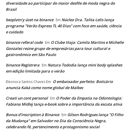
diversidade ao participar do maior desfile de moda negra do
Brasil
bezplatn'y úcet na binance
Núcleo Dra. Talita Lelis lança
Em
programa “Verão Express TL 40 Dias” com foco em saúde, ciência
e cuidado
binance referal code
O Clube Viaja: Camila Martins e Michelle
Em
Gonzalez reúne grupo de empresárias para tour cultural e
gastronômico em São Paulo
binance Registrera
Natura Tododia lança mini body splashes
Em
em edição limitada para o verão
O embaixador perfeito: Boticário
Eleonora Santos Chaves
Em
anuncia Kaká como nome global de Malbec
Creati un cont personal
O Poder da Empatia na Odontologia:
Em
Fabiana Midlej lança e-book sobre a importância da escuta ativa
Bonus d'inscription à Binance
Gilson Rodrigues lança “O Filho
Em
da Mudança” em Salvador no Dia da Consciência Negra,
celebrando fé, pertencimento e protagonismo social