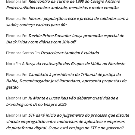
Reencontro da Turma de 1998 do Colégio Antônio
Eleonora
Em
Pedreira/Nobel celebra amizade, memórias e muita emoção
Idosos : população cresce e precisa de cuidados com a
Eleonora
Em
saúde; conheça vacinas para 60+
Deville Prime Salvador lança promoção especial de
Eleonora
Em
Black Friday com diárias com 30% off
Desacelerar também é cuidado
Eleonora Santos
Em
A força da reativação dos Grupos de Mídia no Nordeste
Nora
Em
Candidato à presidência do Tribunal de Justiça da
Eleonora
Em
Bahia, Desembargador José Rotondano, apresenta propostas de
gestão
Ju Monte e Lucas Reis vão debater criatividade e
Eleonora
Em
branding com IA no Enapro 2025
STF dará início ao julgamento do processo que discute
Eleonora
Em
vínculo empregatício entre motoristas de aplicativo e empresas
de plataforma digital. O que está em jogo no STF e no governo?