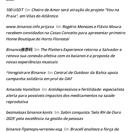
100 USDT
Cheiro de Amor será atração do projeto “Vou na
Em
Praia”, em Vilas do Atlântico
www.binance.info prijava
Rogério Menezes e Flávio Moura
Em
recebem convidados na Casas Conceito para apresentar primeiro
Home Boutique do Horto Florestal
Binance推荐码
The Platters Experience retorna a Salvador e
Em
renova sua conexão afetiva com os baianos e a proposta de
novas experiências musicais
^Inregistrare Binance
Central de Outdoor da Bahia apoia
Em
campanha solidária em prol da OAF
Amanda Hamilton
Antidepressivos e fertilidade: especialista
Em
alerta para possíveis impactos dos medicamentos na saúde
reprodutiva
bezmaksas binance konts
Sabin conquista ‘Selo RH de Ouro
Em
2025’ pela excelência na gestão de pessoas
binance Препоръчителен код
Bracell enaltece a força da
Em