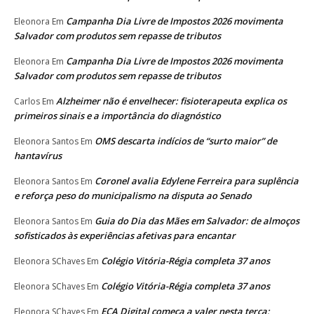
Campanha Dia Livre de Impostos 2026 movimenta
Eleonora
Em
Salvador com produtos sem repasse de tributos
Campanha Dia Livre de Impostos 2026 movimenta
Eleonora
Em
Salvador com produtos sem repasse de tributos
Alzheimer não é envelhecer: fisioterapeuta explica os
Carlos
Em
primeiros sinais e a importância do diagnóstico
OMS descarta indícios de “surto maior” de
Eleonora Santos
Em
hantavírus
Coronel avalia Edylene Ferreira para suplência
Eleonora Santos
Em
e reforça peso do municipalismo na disputa ao Senado
Guia do Dia das Mães em Salvador: de almoços
Eleonora Santos
Em
sofisticados às experiências afetivas para encantar
Colégio Vitória-Régia completa 37 anos
Eleonora SChaves
Em
Colégio Vitória-Régia completa 37 anos
Eleonora SChaves
Em
ECA Digital começa a valer nesta terça;
Eleonora SChaves
Em