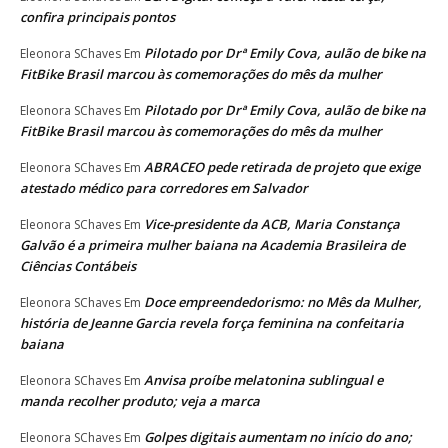
confira principais pontos
Pilotado por Drª Emily Cova, aulão de bike na
Eleonora SChaves
Em
FitBike Brasil marcou às comemorações do mês da mulher
Pilotado por Drª Emily Cova, aulão de bike na
Eleonora SChaves
Em
FitBike Brasil marcou às comemorações do mês da mulher
ABRACEO pede retirada de projeto que exige
Eleonora SChaves
Em
atestado médico para corredores em Salvador
Vice-presidente da ACB, Maria Constança
Eleonora SChaves
Em
Galvão é a primeira mulher baiana na Academia Brasileira de
Ciências Contábeis
Doce empreendedorismo: no Mês da Mulher,
Eleonora SChaves
Em
história de Jeanne Garcia revela força feminina na confeitaria
baiana
Anvisa proíbe melatonina sublingual e
Eleonora SChaves
Em
manda recolher produto; veja a marca
Golpes digitais aumentam no início do ano;
Eleonora SChaves
Em