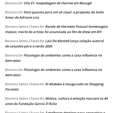
Vila 61: hospedagem de charme em Mucugê
Eleonora
Em
Dois quartos para um só casal: a proposta da Suíte
Eleonora
Em
Amar de Adriane Lins
Banda de Hermeto Pascoal homenageia
Eleonora Santos Chaves
Em
músico; morte do artista foi anunciada ao fim de show em BH
Laíz De Monteê lança coleção autoral
Eleonora Santos Chaves
Em
de calçados para o verão 2026
Psicologia do ambiente: como a casa influencia no
Eleonora
Em
bem-estar
Psicologia do ambiente: como a casa influencia no
Eleonora
Em
bem-estar
Ki-Mukeka é inaugurado no Shopping
Eleonora Santos Chaves
Em
Paralela
Música, cultura e emoção marcam os 44
Eleonora Santos Chaves
Em
anos da Fundação Garcia D’Ávila
3 melhores destinos para aproveitar o
Eleonora Santos Chaves
Em