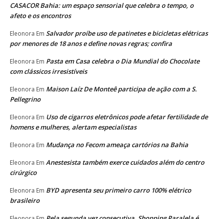
CASACOR Bahia: um espaço sensorial que celebra o tempo, o
afeto e os encontros
Salvador proíbe uso de patinetes e bicicletas elétricas
Eleonora
Em
por menores de 18 anos e define novas regras; confira
Pasta em Casa celebra o Dia Mundial do Chocolate
Eleonora
Em
com clássicos irresistíveis
Maison Laíz De Monteê participa de ação com a S.
Eleonora
Em
Pellegrino
Uso de cigarros eletrônicos pode afetar fertilidade de
Eleonora
Em
homens e mulheres, alertam especialistas
Mudança no Fecom ameaça cartórios na Bahia
Eleonora
Em
Anestesista também exerce cuidados além do centro
Eleonora
Em
cirúrgico
BYD apresenta seu primeiro carro 100% elétrico
Eleonora
Em
brasileiro
Pela segunda vez consecutiva, Shopping Paralela é
Eleonora
Em