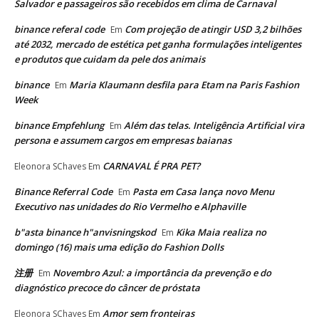
Salvador e passageiros são recebidos em clima de Carnaval
binance referal code
Com projeção de atingir USD 3,2 bilhões
Em
até 2032, mercado de estética pet ganha formulações inteligentes
e produtos que cuidam da pele dos animais
binance
Maria Klaumann desfila para Etam na Paris Fashion
Em
Week
binance Empfehlung
Além das telas. Inteligência Artificial vira
Em
persona e assumem cargos em empresas baianas
CARNAVAL É PRA PET?
Eleonora SChaves
Em
Binance Referral Code
Pasta em Casa lança novo Menu
Em
Executivo nas unidades do Rio Vermelho e Alphaville
b"asta binance h"anvisningskod
Kika Maia realiza no
Em
domingo (16) mais uma edição do Fashion Dolls
注册
Novembro Azul: a importância da prevenção e do
Em
diagnóstico precoce do câncer de próstata
Amor sem fronteiras
Eleonora SChaves
Em