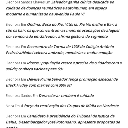
Salvador ganha clínica dedicada ao
Eleonora Santos Chaves
Em
cuidado de doenças reumáticas e autoimunes, em espaço
moderno e humanizado na Avenida Paulo VI
Ondina, Boca do Rio, Vitória, Rio Vermelho e Barra
Eleonora
Em
são os bairros que concentram as maiores ocupações de aluguel
por temporada em Salvador, afirma gestora do segmento
Reencontro da Turma de 1998 do Colégio Antônio
Eleonora
Em
Pedreira/Nobel celebra amizade, memórias e muita emoção
Idosos : população cresce e precisa de cuidados com a
Eleonora
Em
saúde; conheça vacinas para 60+
Deville Prime Salvador lança promoção especial de
Eleonora
Em
Black Friday com diárias com 30% off
Desacelerar também é cuidado
Eleonora Santos
Em
A força da reativação dos Grupos de Mídia no Nordeste
Nora
Em
Candidato à presidência do Tribunal de Justiça da
Eleonora
Em
Bahia, Desembargador José Rotondano, apresenta propostas de
gestão