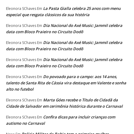
La Pasta Gialla celebra 25 anos com menu
Eleonora SChaves
Em
especial que resgata clássicos da sua história
Dia Nacional do Axé Music: Jammil celebra
Eleonora SChaves
Em
data com Bloco Praieiro no Circuito Dodô
Dia Nacional do Axé Music: Jammil celebra
Eleonora SChaves
Em
data com Bloco Praieiro no Circuito Dodô
Dia Nacional do Axé Music: Jammil celebra
Eleonora SChaves
Em
data com Bloco Praieiro no Circuito Dodô
Do povoado para o campo: aos 14 anos,
Eleonora SChaves
Em
talento de Santa Rita de Cássia vira destaque em Valente e sonha
alto no futebol
Marta Góes recebe o Título de Cidadã da
Eleonora SChaves
Em
Cidade de Salvador em cerimônia histórica durante o Carnaval
Confira dicas para incluir crianças com
Eleonora SChaves
Em
autismo no Carnaval
Polícia Militar da Bahia tem a primeira mulher