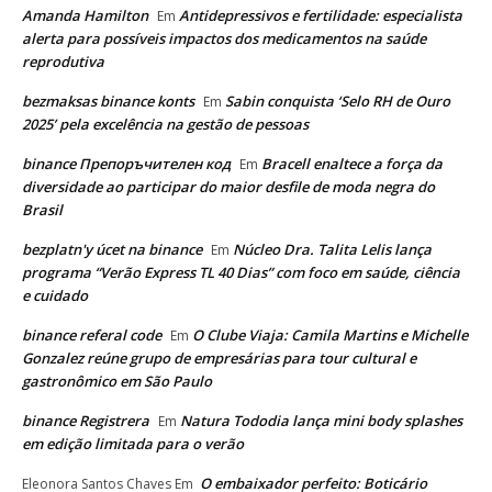
Amanda Hamilton
Antidepressivos e fertilidade: especialista
Em
alerta para possíveis impactos dos medicamentos na saúde
reprodutiva
bezmaksas binance konts
Sabin conquista ‘Selo RH de Ouro
Em
2025’ pela excelência na gestão de pessoas
binance Препоръчителен код
Bracell enaltece a força da
Em
diversidade ao participar do maior desfile de moda negra do
Brasil
bezplatn'y úcet na binance
Núcleo Dra. Talita Lelis lança
Em
programa “Verão Express TL 40 Dias” com foco em saúde, ciência
e cuidado
binance referal code
O Clube Viaja: Camila Martins e Michelle
Em
Gonzalez reúne grupo de empresárias para tour cultural e
gastronômico em São Paulo
binance Registrera
Natura Tododia lança mini body splashes
Em
em edição limitada para o verão
O embaixador perfeito: Boticário
Eleonora Santos Chaves
Em