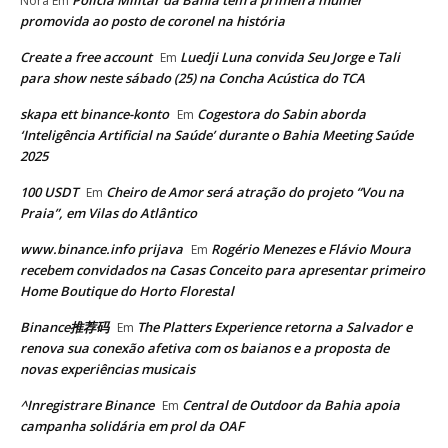
Nora
Em
promovida ao posto de coronel na história
Create a free account
Luedji Luna convida Seu Jorge e Tali
Em
para show neste sábado (25) na Concha Acústica do TCA
skapa ett binance-konto
Cogestora do Sabin aborda
Em
‘Inteligência Artificial na Saúde’ durante o Bahia Meeting Saúde
2025
100 USDT
Cheiro de Amor será atração do projeto “Vou na
Em
Praia”, em Vilas do Atlântico
www.binance.info prijava
Rogério Menezes e Flávio Moura
Em
recebem convidados na Casas Conceito para apresentar primeiro
Home Boutique do Horto Florestal
Binance推荐码
The Platters Experience retorna a Salvador e
Em
renova sua conexão afetiva com os baianos e a proposta de
novas experiências musicais
^Inregistrare Binance
Central de Outdoor da Bahia apoia
Em
campanha solidária em prol da OAF