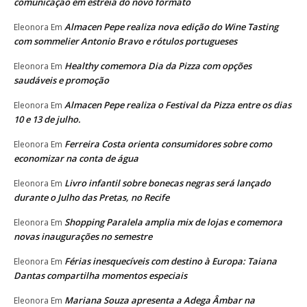
comunicação em estreia do novo formato
Almacen Pepe realiza nova edição do Wine Tasting
Eleonora
Em
com sommelier Antonio Bravo e rótulos portugueses
Healthy comemora Dia da Pizza com opções
Eleonora
Em
saudáveis e promoção
Almacen Pepe realiza o Festival da Pizza entre os dias
Eleonora
Em
10 e 13 de julho.
Ferreira Costa orienta consumidores sobre como
Eleonora
Em
economizar na conta de água
Livro infantil sobre bonecas negras será lançado
Eleonora
Em
durante o Julho das Pretas, no Recife
Shopping Paralela amplia mix de lojas e comemora
Eleonora
Em
novas inaugurações no semestre
Férias inesquecíveis com destino à Europa: Taiana
Eleonora
Em
Dantas compartilha momentos especiais
Mariana Souza apresenta a Adega Âmbar na
Eleonora
Em