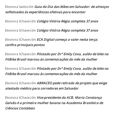
Guia do Dia das Mães em Salvador: de almoços
Eleonora Santos
Em
sofisticados às experiências afetivas para encantar
Colégio Vitória-Régia completa 37 anos
Eleonora SChaves
Em
Colégio Vitória-Régia completa 37 anos
Eleonora SChaves
Em
ECA Digital começa a valer nesta terça;
Eleonora SChaves
Em
confira principais pontos
Pilotado por Drª Emily Cova, aulão de bike na
Eleonora SChaves
Em
FitBike Brasil marcou às comemorações do mês da mulher
Pilotado por Drª Emily Cova, aulão de bike na
Eleonora SChaves
Em
FitBike Brasil marcou às comemorações do mês da mulher
ABRACEO pede retirada de projeto que exige
Eleonora SChaves
Em
atestado médico para corredores em Salvador
Vice-presidente da ACB, Maria Constança
Eleonora SChaves
Em
Galvão é a primeira mulher baiana na Academia Brasileira de
Ciências Contábeis