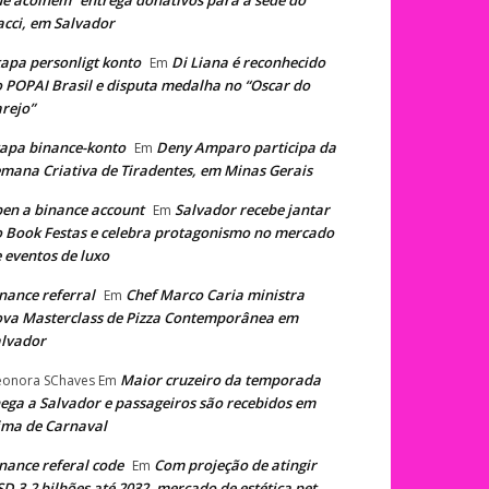
e acolhem” entrega donativos para a sede do
cci, em Salvador
apa personligt konto
Di Liana é reconhecido
Em
 POPAI Brasil e disputa medalha no “Oscar do
rejo”
apa binance-konto
Deny Amparo participa da
Em
mana Criativa de Tiradentes, em Minas Gerais
en a binance account
Salvador recebe jantar
Em
 Book Festas e celebra protagonismo no mercado
 eventos de luxo
nance referral
Chef Marco Caria ministra
Em
va Masterclass de Pizza Contemporânea em
lvador
Maior cruzeiro da temporada
eonora SChaves
Em
ega a Salvador e passageiros são recebidos em
ima de Carnaval
nance referal code
Com projeção de atingir
Em
D 3,2 bilhões até 2032, mercado de estética pet