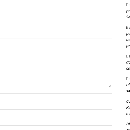
El
pa
Sa
El
po
oc
p
El
do
co
El
ul
sa
Nome:*
Co
Ka
Email:*
e 
B
Site: