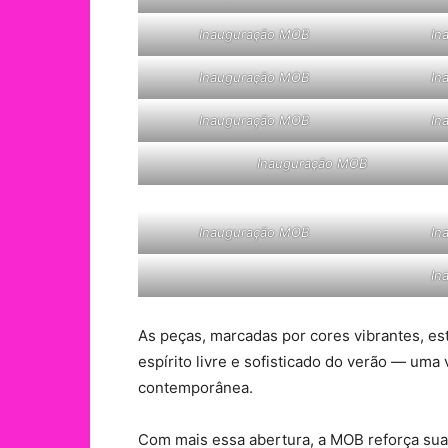
Inauguração MOB
In
Inauguração MOB
In
Inauguração MOB
In
Inauguração MOB
Inauguração MOB
In
In
As peças, marcadas por cores vibrantes, es
espírito livre e sofisticado do verão — uma
contemporânea.
Com mais essa abertura, a MOB reforça sua 