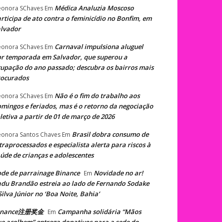
Médica Analuzia Moscoso
eonora SChaves
Em
rticipa de ato contra o feminicídio no Bonfim, em
lvador
Carnaval impulsiona aluguel
eonora SChaves
Em
r temporada em Salvador, que superou a
upação do ano passado; descubra os bairros mais
rocurados
Não é o fim do trabalho aos
eonora SChaves
Em
mingos e feriados, mas é o retorno da negociação
letiva a partir de 01 de março de 2026
Brasil dobra consumo de
eonora Santos Chaves
Em
traprocessados e especialista alerta para riscos à
úde de crianças e adolescentes
de de parrainage Binance
Novidade no ar!
Em
du Brandão estreia ao lado de Fernando Sodake
Silva Júnior no ‘Boa Noite, Bahia’
inance注册奖金
Campanha solidária “Mãos
Em