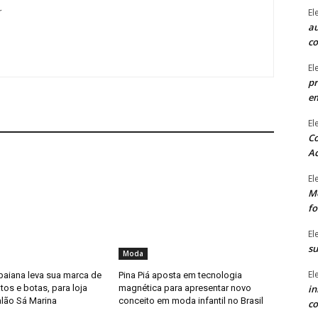
El
r
au
c
El
pr
e
El
Co
Ac
El
Mê
fo
El
su
Moda
El
baiana leva sua marca de
Pina Piá aposta em tecnologia
in
os e botas, para loja
magnética para apresentar novo
alão Sá Marina
conceito em moda infantil no Brasil
co