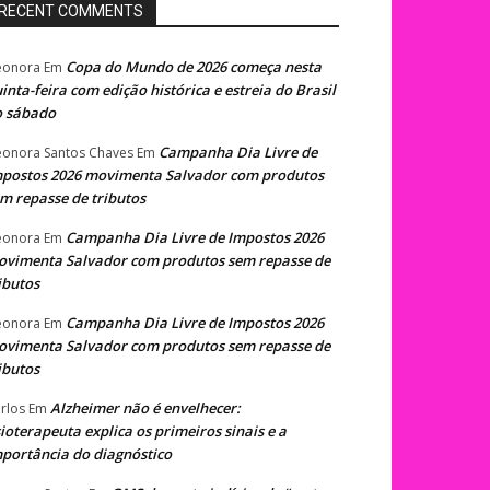
RECENT COMMENTS
Copa do Mundo de 2026 começa nesta
eonora
Em
inta-feira com edição histórica e estreia do Brasil
o sábado
Campanha Dia Livre de
eonora Santos Chaves
Em
postos 2026 movimenta Salvador com produtos
m repasse de tributos
Campanha Dia Livre de Impostos 2026
eonora
Em
vimenta Salvador com produtos sem repasse de
ibutos
Campanha Dia Livre de Impostos 2026
eonora
Em
vimenta Salvador com produtos sem repasse de
ibutos
Alzheimer não é envelhecer:
rlos
Em
sioterapeuta explica os primeiros sinais e a
portância do diagnóstico