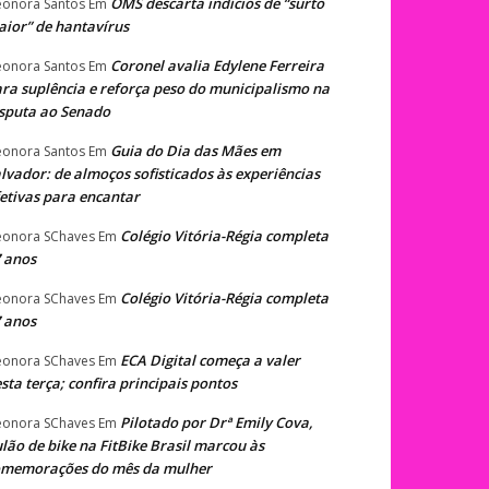
OMS descarta indícios de “surto
eonora Santos
Em
ior” de hantavírus
Coronel avalia Edylene Ferreira
eonora Santos
Em
ra suplência e reforça peso do municipalismo na
sputa ao Senado
Guia do Dia das Mães em
eonora Santos
Em
lvador: de almoços sofisticados às experiências
etivas para encantar
Colégio Vitória-Régia completa
eonora SChaves
Em
 anos
Colégio Vitória-Régia completa
eonora SChaves
Em
 anos
ECA Digital começa a valer
eonora SChaves
Em
sta terça; confira principais pontos
Pilotado por Drª Emily Cova,
eonora SChaves
Em
lão de bike na FitBike Brasil marcou às
omemorações do mês da mulher