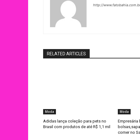
http://www.fatobahia.com.b
RELATED ARTICLES
Moda
Moda
Adidas lança coleção para pets no
Empresária 
Brasil com produtos de até R$ 1,1 mil
bolsas,sapat
corner no S