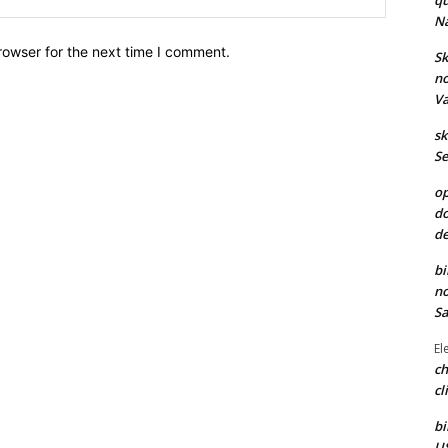
qu
Na
rowser for the next time I comment.
Sk
no
Va
sk
Se
op
do
de
bi
no
Sa
El
ch
cl
bi
US