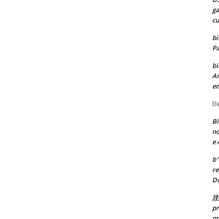
ga
cu
bi
Pa
bi
Ar
e
El
Bi
no
e 
b"
re
Do
注
pr
pr