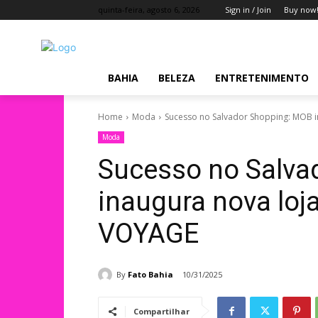
quinta-feira, agosto 6, 2026
Sign in / Join
Buy now
BAHIA
BELEZA
ENTRETENIMENTO
Home
Moda
Sucesso no Salvador Shopping: MOB i
Moda
Sucesso no Salva
inaugura nova loj
VOYAGE
By
Fato Bahia
10/31/2025
Compartilhar