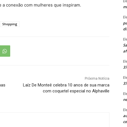
El
 e a conexão com mulheres que inspiram.
ma
El
pa
Shopping
di
El
Sa
af
El
37
El
Próxima Notícia
37
nas
Laíz De Monteê celebra 10 anos de sua marca
com coquetel especial no Alphaville
El
ne
El
au
c