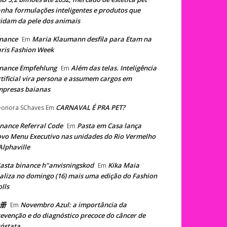
nha formulações inteligentes e produtos que
idam da pele dos animais
nance
Maria Klaumann desfila para Etam na
Em
ris Fashion Week
nance Empfehlung
Além das telas. Inteligência
Em
tificial vira persona e assumem cargos em
mpresas baianas
CARNAVAL É PRA PET?
eonora SChaves
Em
nance Referral Code
Pasta em Casa lança
Em
vo Menu Executivo nas unidades do Rio Vermelho
Alphaville
asta binance h"anvisningskod
Kika Maia
Em
aliza no domingo (16) mais uma edição do Fashion
lls
册
Novembro Azul: a importância da
Em
evenção e do diagnóstico precoce do câncer de
óstata