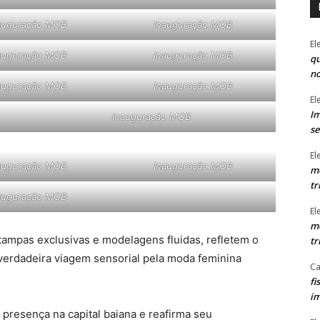
auguração MOB
Inauguração MOB
El
auguração MOB
Inauguração MOB
qu
n
auguração MOB
Inauguração MOB
El
Im
Inauguração MOB
se
El
auguração MOB
Inauguração MOB
mo
tr
auguração MOB
El
mo
tampas exclusivas e modelagens fluidas, refletem o
tr
 verdadeira viagem sensorial pela moda feminina
Ca
fi
im
presença na capital baiana e reafirma seu