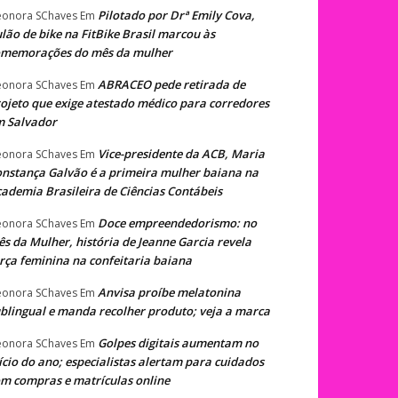
Pilotado por Drª Emily Cova,
eonora SChaves
Em
lão de bike na FitBike Brasil marcou às
omemorações do mês da mulher
ABRACEO pede retirada de
eonora SChaves
Em
ojeto que exige atestado médico para corredores
m Salvador
Vice-presidente da ACB, Maria
eonora SChaves
Em
nstança Galvão é a primeira mulher baiana na
ademia Brasileira de Ciências Contábeis
Doce empreendedorismo: no
eonora SChaves
Em
s da Mulher, história de Jeanne Garcia revela
rça feminina na confeitaria baiana
Anvisa proíbe melatonina
eonora SChaves
Em
blingual e manda recolher produto; veja a marca
Golpes digitais aumentam no
eonora SChaves
Em
ício do ano; especialistas alertam para cuidados
m compras e matrículas online