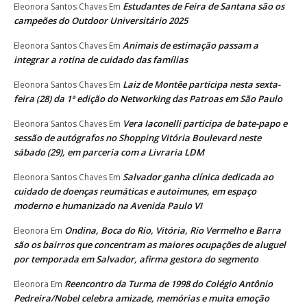
Estudantes de Feira de Santana são os
Eleonora Santos Chaves
Em
campeões do Outdoor Universitário 2025
Animais de estimação passam a
Eleonora Santos Chaves
Em
integrar a rotina de cuidado das famílias
Laiz de Montêe participa nesta sexta-
Eleonora Santos Chaves
Em
feira (28) da 1ª edição do Networking das Patroas em São Paulo
Vera Iaconelli participa de bate-papo e
Eleonora Santos Chaves
Em
sessão de autógrafos no Shopping Vitória Boulevard neste
sábado (29), em parceria com a Livraria LDM
Salvador ganha clínica dedicada ao
Eleonora Santos Chaves
Em
cuidado de doenças reumáticas e autoimunes, em espaço
moderno e humanizado na Avenida Paulo VI
Ondina, Boca do Rio, Vitória, Rio Vermelho e Barra
Eleonora
Em
são os bairros que concentram as maiores ocupações de aluguel
por temporada em Salvador, afirma gestora do segmento
Reencontro da Turma de 1998 do Colégio Antônio
Eleonora
Em
Pedreira/Nobel celebra amizade, memórias e muita emoção