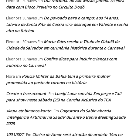
Dia Nacional do Axé Music: Jammil celebra
Eleonora SChaves
Em
data com Bloco Praieiro no Circuito Dodô
Do povoado para o campo: aos 14 anos,
Eleonora SChaves
Em
talento de Santa Rita de Cássia vira destaque em Valente e sonha
alto no futebol
Marta Góes recebe o Título de Cidadã da
Eleonora SChaves
Em
Cidade de Salvador em cerimônia histórica durante o Carnaval
Confira dicas para incluir crianças com
Eleonora SChaves
Em
autismo no Carnaval
Polícia Militar da Bahia tem a primeira mulher
Nora
Em
promovida ao posto de coronel na história
Create a free account
Luedji Luna convida Seu Jorge e Tali
Em
para show neste sábado (25) na Concha Acústica do TCA
skapa ett binance-konto
Cogestora do Sabin aborda
Em
‘Inteligência Artificial na Saúde’ durante o Bahia Meeting Saúde
2025
100 USDT
Cheiro de Amor será atração do projeto “Vou na
Em