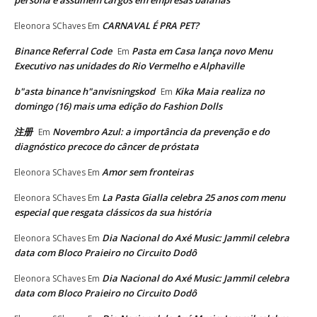
persona e assumem cargos em empresas baianas
CARNAVAL É PRA PET?
Eleonora SChaves
Em
Binance Referral Code
Pasta em Casa lança novo Menu
Em
Executivo nas unidades do Rio Vermelho e Alphaville
b"asta binance h"anvisningskod
Kika Maia realiza no
Em
domingo (16) mais uma edição do Fashion Dolls
注册
Novembro Azul: a importância da prevenção e do
Em
diagnóstico precoce do câncer de próstata
Amor sem fronteiras
Eleonora SChaves
Em
La Pasta Gialla celebra 25 anos com menu
Eleonora SChaves
Em
especial que resgata clássicos da sua história
Dia Nacional do Axé Music: Jammil celebra
Eleonora SChaves
Em
data com Bloco Praieiro no Circuito Dodô
Dia Nacional do Axé Music: Jammil celebra
Eleonora SChaves
Em
data com Bloco Praieiro no Circuito Dodô