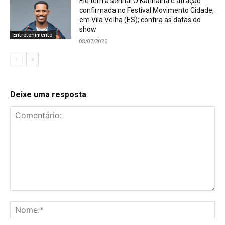
Ele tem a senha! O Kannalha é atração
confirmada no Festival Movimento Cidade,
em Vila Velha (ES); confira as datas do
show
Entretenimento
08/07/2026
Deixe uma resposta
Comentário:
No