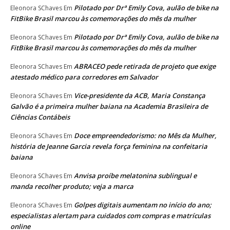
Pilotado por Drª Emily Cova, aulão de bike na
Eleonora SChaves
Em
FitBike Brasil marcou às comemorações do mês da mulher
Pilotado por Drª Emily Cova, aulão de bike na
Eleonora SChaves
Em
FitBike Brasil marcou às comemorações do mês da mulher
ABRACEO pede retirada de projeto que exige
Eleonora SChaves
Em
atestado médico para corredores em Salvador
Vice-presidente da ACB, Maria Constança
Eleonora SChaves
Em
Galvão é a primeira mulher baiana na Academia Brasileira de
Ciências Contábeis
Doce empreendedorismo: no Mês da Mulher,
Eleonora SChaves
Em
história de Jeanne Garcia revela força feminina na confeitaria
baiana
Anvisa proíbe melatonina sublingual e
Eleonora SChaves
Em
manda recolher produto; veja a marca
Golpes digitais aumentam no início do ano;
Eleonora SChaves
Em
especialistas alertam para cuidados com compras e matrículas
online