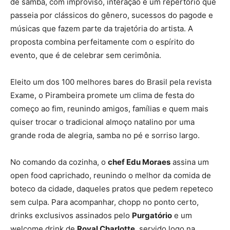
de samba, com improviso, interação e um repertório que
passeia por clássicos do gênero, sucessos do pagode e
músicas que fazem parte da trajetória do artista. A
proposta combina perfeitamente com o espírito do
evento, que é de celebrar sem cerimônia.
Eleito um dos 100 melhores bares do Brasil pela revista
Exame, o Pirambeira promete um clima de festa do
começo ao fim, reunindo amigos, famílias e quem mais
quiser trocar o tradicional almoço natalino por uma
grande roda de alegria, samba no pé e sorriso largo.
No comando da cozinha, o
chef Edu Moraes
assina um
open food caprichado, reunindo o melhor da comida de
boteco da cidade, daqueles pratos que pedem repeteco
sem culpa. Para acompanhar, chopp no ponto certo,
drinks exclusivos assinados pelo
Purgatório
e um
welcome drink de
Royal Charlotte
, servido logo na