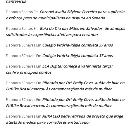
hantavírus
Coronel avalia Edylene Ferreira para suplência
Eleonora Santos
Em
e reforça peso do municipalismo na disputa ao Senado
Guia do Dia das Mães em Salvador: de almoços
Eleonora Santos
Em
sofisticados às experiências afetivas para encantar
Colégio Vitória-Régia completa 37 anos
Eleonora SChaves
Em
Colégio Vitória-Régia completa 37 anos
Eleonora SChaves
Em
ECA Digital começa a valer nesta terça;
Eleonora SChaves
Em
confira principais pontos
Pilotado por Drª Emily Cova, aulão de bike na
Eleonora SChaves
Em
FitBike Brasil marcou às comemorações do mês da mulher
Pilotado por Drª Emily Cova, aulão de bike na
Eleonora SChaves
Em
FitBike Brasil marcou às comemorações do mês da mulher
ABRACEO pede retirada de projeto que exige
Eleonora SChaves
Em
atestado médico para corredores em Salvador