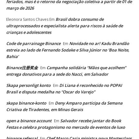
feriados, mas é o retorno da negociação coletiva a partir de 01 de
março de 2026
Brasil dobra consumo de
Eleonora Santos Chaves
Em
ultraprocessados e especialista alerta para riscos à saúde de
crianças e adolescentes
Code de parrainage Binance
Novidade no ar! Kadu Brandão
Em
estreia ao lado de Fernando Sodake e Silva Júnior no ‘Boa Noite,
Bahia’
Binance注册奖金
Campanha solidária “Mãos que acolhem”
Em
entrega donativos para a sede do Nacci, em Salvador
Skapa personligt konto
Di Liana é reconhecido no POPAI
Em
Brasil e disputa medalha no “Oscar do Varejo”
skapa binance-konto
Deny Amparo participa da Semana
Em
Criativa de Tiradentes, em Minas Gerais
open a binance account
Salvador recebe jantar do Book
Em
Festas e celebra protagonismo no mercado de eventos de luxo
binance referral
Chef Marco Caria ministra nova Masterclass
Em