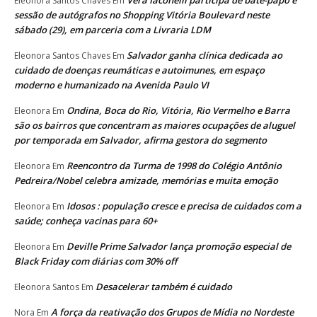
Vera Iaconelli participa de bate-papo e
Eleonora Santos Chaves
Em
sessão de autógrafos no Shopping Vitória Boulevard neste
sábado (29), em parceria com a Livraria LDM
Salvador ganha clínica dedicada ao
Eleonora Santos Chaves
Em
cuidado de doenças reumáticas e autoimunes, em espaço
moderno e humanizado na Avenida Paulo VI
Ondina, Boca do Rio, Vitória, Rio Vermelho e Barra
Eleonora
Em
são os bairros que concentram as maiores ocupações de aluguel
por temporada em Salvador, afirma gestora do segmento
Reencontro da Turma de 1998 do Colégio Antônio
Eleonora
Em
Pedreira/Nobel celebra amizade, memórias e muita emoção
Idosos : população cresce e precisa de cuidados com a
Eleonora
Em
saúde; conheça vacinas para 60+
Deville Prime Salvador lança promoção especial de
Eleonora
Em
Black Friday com diárias com 30% off
Desacelerar também é cuidado
Eleonora Santos
Em
A força da reativação dos Grupos de Mídia no Nordeste
Nora
Em