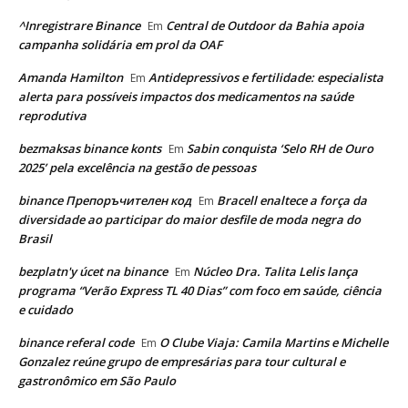
^Inregistrare Binance
Central de Outdoor da Bahia apoia
Em
campanha solidária em prol da OAF
Amanda Hamilton
Antidepressivos e fertilidade: especialista
Em
alerta para possíveis impactos dos medicamentos na saúde
reprodutiva
bezmaksas binance konts
Sabin conquista ‘Selo RH de Ouro
Em
2025’ pela excelência na gestão de pessoas
binance Препоръчителен код
Bracell enaltece a força da
Em
diversidade ao participar do maior desfile de moda negra do
Brasil
bezplatn'y úcet na binance
Núcleo Dra. Talita Lelis lança
Em
programa “Verão Express TL 40 Dias” com foco em saúde, ciência
e cuidado
binance referal code
O Clube Viaja: Camila Martins e Michelle
Em
Gonzalez reúne grupo de empresárias para tour cultural e
gastronômico em São Paulo