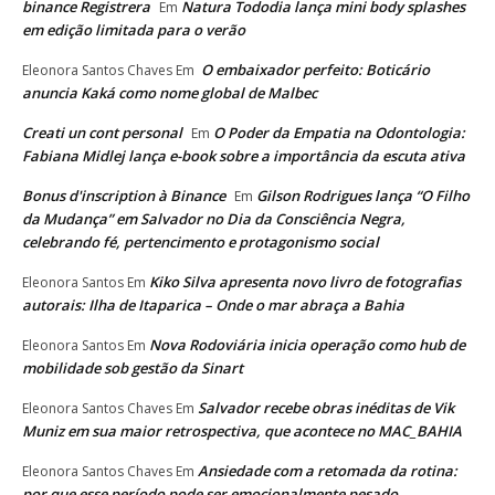
binance Registrera
Natura Tododia lança mini body splashes
Em
em edição limitada para o verão
O embaixador perfeito: Boticário
Eleonora Santos Chaves
Em
anuncia Kaká como nome global de Malbec
Creati un cont personal
O Poder da Empatia na Odontologia:
Em
Fabiana Midlej lança e-book sobre a importância da escuta ativa
Bonus d'inscription à Binance
Gilson Rodrigues lança “O Filho
Em
da Mudança” em Salvador no Dia da Consciência Negra,
celebrando fé, pertencimento e protagonismo social
Kiko Silva apresenta novo livro de fotografias
Eleonora Santos
Em
autorais: Ilha de Itaparica – Onde o mar abraça a Bahia
Nova Rodoviária inicia operação como hub de
Eleonora Santos
Em
mobilidade sob gestão da Sinart
Salvador recebe obras inéditas de Vik
Eleonora Santos Chaves
Em
Muniz em sua maior retrospectiva, que acontece no MAC_BAHIA
Ansiedade com a retomada da rotina:
Eleonora Santos Chaves
Em
por que esse período pode ser emocionalmente pesado