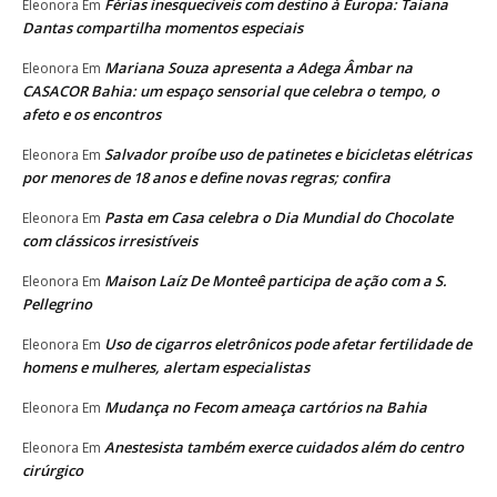
Férias inesquecíveis com destino à Europa: Taiana
Eleonora
Em
Dantas compartilha momentos especiais
Mariana Souza apresenta a Adega Âmbar na
Eleonora
Em
CASACOR Bahia: um espaço sensorial que celebra o tempo, o
afeto e os encontros
Salvador proíbe uso de patinetes e bicicletas elétricas
Eleonora
Em
por menores de 18 anos e define novas regras; confira
Pasta em Casa celebra o Dia Mundial do Chocolate
Eleonora
Em
com clássicos irresistíveis
Maison Laíz De Monteê participa de ação com a S.
Eleonora
Em
Pellegrino
Uso de cigarros eletrônicos pode afetar fertilidade de
Eleonora
Em
homens e mulheres, alertam especialistas
Mudança no Fecom ameaça cartórios na Bahia
Eleonora
Em
Anestesista também exerce cuidados além do centro
Eleonora
Em
cirúrgico