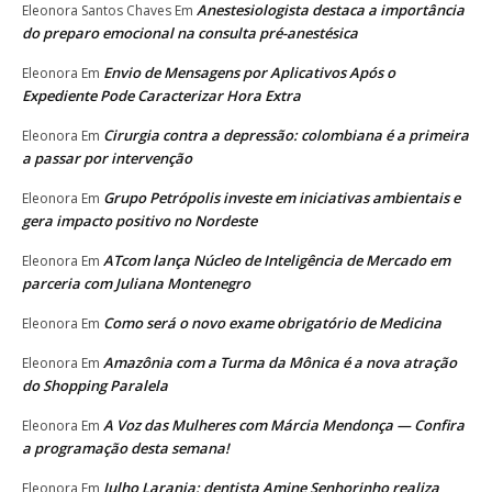
Anestesiologista destaca a importância
Eleonora Santos Chaves
Em
do preparo emocional na consulta pré-anestésica
Envio de Mensagens por Aplicativos Após o
Eleonora
Em
Expediente Pode Caracterizar Hora Extra
Cirurgia contra a depressão: colombiana é a primeira
Eleonora
Em
a passar por intervenção
Grupo Petrópolis investe em iniciativas ambientais e
Eleonora
Em
gera impacto positivo no Nordeste
ATcom lança Núcleo de Inteligência de Mercado em
Eleonora
Em
parceria com Juliana Montenegro
Como será o novo exame obrigatório de Medicina
Eleonora
Em
Amazônia com a Turma da Mônica é a nova atração
Eleonora
Em
do Shopping Paralela
A Voz das Mulheres com Márcia Mendonça — Confira
Eleonora
Em
a programação desta semana!
Julho Laranja: dentista Amine Senhorinho realiza
Eleonora
Em