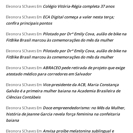
Colégio Vitória-Régia completa 37 anos
Eleonora SChaves
Em
ECA Digital começa a valer nesta terça;
Eleonora SChaves
Em
confira principais pontos
Pilotado por Drª Emily Cova, aulão de bike na
Eleonora SChaves
Em
FitBike Brasil marcou às comemorações do mês da mulher
Pilotado por Drª Emily Cova, aulão de bike na
Eleonora SChaves
Em
FitBike Brasil marcou às comemorações do mês da mulher
ABRACEO pede retirada de projeto que exige
Eleonora SChaves
Em
atestado médico para corredores em Salvador
Vice-presidente da ACB, Maria Constança
Eleonora SChaves
Em
Galvão é a primeira mulher baiana na Academia Brasileira de
Ciências Contábeis
Doce empreendedorismo: no Mês da Mulher,
Eleonora SChaves
Em
história de Jeanne Garcia revela força feminina na confeitaria
baiana
Anvisa proíbe melatonina sublingual e
Eleonora SChaves
Em