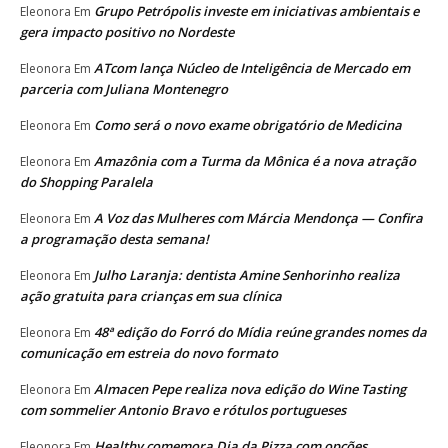
Grupo Petrópolis investe em iniciativas ambientais e
Eleonora
Em
gera impacto positivo no Nordeste
ATcom lança Núcleo de Inteligência de Mercado em
Eleonora
Em
parceria com Juliana Montenegro
Como será o novo exame obrigatório de Medicina
Eleonora
Em
Amazônia com a Turma da Mônica é a nova atração
Eleonora
Em
do Shopping Paralela
A Voz das Mulheres com Márcia Mendonça — Confira
Eleonora
Em
a programação desta semana!
Julho Laranja: dentista Amine Senhorinho realiza
Eleonora
Em
ação gratuita para crianças em sua clínica
48ª edição do Forró do Mídia reúne grandes nomes da
Eleonora
Em
comunicação em estreia do novo formato
Almacen Pepe realiza nova edição do Wine Tasting
Eleonora
Em
com sommelier Antonio Bravo e rótulos portugueses
Healthy comemora Dia da Pizza com opções
Eleonora
Em