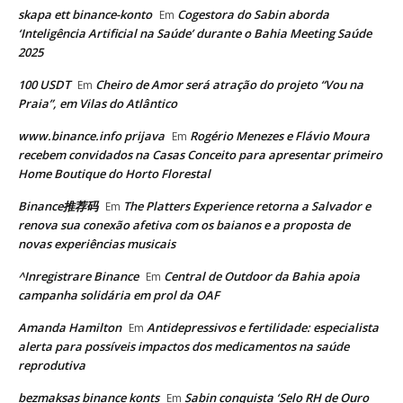
skapa ett binance-konto
Cogestora do Sabin aborda
Em
‘Inteligência Artificial na Saúde’ durante o Bahia Meeting Saúde
2025
100 USDT
Cheiro de Amor será atração do projeto “Vou na
Em
Praia”, em Vilas do Atlântico
www.binance.info prijava
Rogério Menezes e Flávio Moura
Em
recebem convidados na Casas Conceito para apresentar primeiro
Home Boutique do Horto Florestal
Binance推荐码
The Platters Experience retorna a Salvador e
Em
renova sua conexão afetiva com os baianos e a proposta de
novas experiências musicais
^Inregistrare Binance
Central de Outdoor da Bahia apoia
Em
campanha solidária em prol da OAF
Amanda Hamilton
Antidepressivos e fertilidade: especialista
Em
alerta para possíveis impactos dos medicamentos na saúde
reprodutiva
bezmaksas binance konts
Sabin conquista ‘Selo RH de Ouro
Em