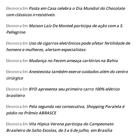
Pasta em Casa celebra o Dia Mundial do Chocolate
Eleonora
Em
com clássicos irresistíveis
Maison Laíz De Monteê participa de ação com a S.
Eleonora
Em
Pellegrino
Uso de cigarros eletrônicos pode afetar fertilidade de
Eleonora
Em
homens e mulheres, alertam especialistas
Mudança no Fecom ameaça cartórios na Bahia
Eleonora
Em
Anestesista também exerce cuidados além do centro
Eleonora
Em
cirúrgico
BYD apresenta seu primeiro carro 100% elétrico
Eleonora
Em
brasileiro
Pela segunda vez consecutiva, Shopping Paralela é
Eleonora
Em
pódio no Prêmio ABRASCE
Vila Hípica Verona participa do Campeonato
Eleonora
Em
Brasileiro de Salto Escolas, de 3 a 6 de julho, em Brasília