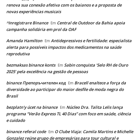
renova sua conexão afetiva com os baianos e a proposta de
novas experiências musicais
^Inregistrare Binance
Central de Outdoor da Bahia apoia
Em
campanha solidária em prol da OAF
Amanda Hamilton
Antidepressivos e fertilidade: especialista
Em
alerta para possíveis impactos dos medicamentos na saúde
reprodutiva
bezmaksas binance konts
Sabin conquista ‘Selo RH de Ouro
Em
2025’ pela excelência na gestão de pessoas
binance Препоръчителен код
Bracell enaltece a força da
Em
diversidade ao participar do maior desfile de moda negra do
Brasil
bezplatn'y úcet na binance
Núcleo Dra. Talita Lelis lança
Em
programa “Verão Express TL 40 Dias” com foco em saúde, ciência
e cuidado
binance referal code
O Clube Viaja: Camila Martins e Michelle
Em
Gonzalez reúne grupo de empresárias para tour cultural e