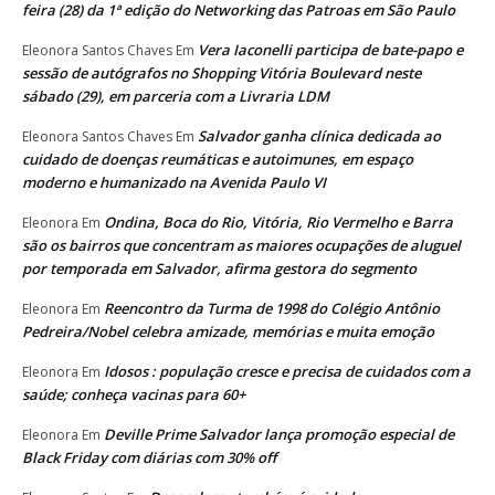
feira (28) da 1ª edição do Networking das Patroas em São Paulo
Vera Iaconelli participa de bate-papo e
Eleonora Santos Chaves
Em
sessão de autógrafos no Shopping Vitória Boulevard neste
sábado (29), em parceria com a Livraria LDM
Salvador ganha clínica dedicada ao
Eleonora Santos Chaves
Em
cuidado de doenças reumáticas e autoimunes, em espaço
moderno e humanizado na Avenida Paulo VI
Ondina, Boca do Rio, Vitória, Rio Vermelho e Barra
Eleonora
Em
são os bairros que concentram as maiores ocupações de aluguel
por temporada em Salvador, afirma gestora do segmento
Reencontro da Turma de 1998 do Colégio Antônio
Eleonora
Em
Pedreira/Nobel celebra amizade, memórias e muita emoção
Idosos : população cresce e precisa de cuidados com a
Eleonora
Em
saúde; conheça vacinas para 60+
Deville Prime Salvador lança promoção especial de
Eleonora
Em
Black Friday com diárias com 30% off