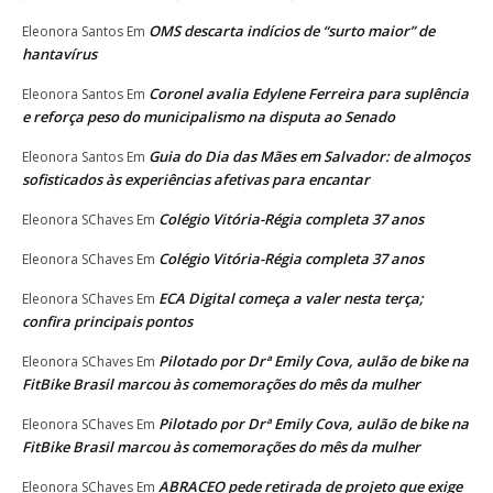
OMS descarta indícios de “surto maior” de
Eleonora Santos
Em
hantavírus
Coronel avalia Edylene Ferreira para suplência
Eleonora Santos
Em
e reforça peso do municipalismo na disputa ao Senado
Guia do Dia das Mães em Salvador: de almoços
Eleonora Santos
Em
sofisticados às experiências afetivas para encantar
Colégio Vitória-Régia completa 37 anos
Eleonora SChaves
Em
Colégio Vitória-Régia completa 37 anos
Eleonora SChaves
Em
ECA Digital começa a valer nesta terça;
Eleonora SChaves
Em
confira principais pontos
Pilotado por Drª Emily Cova, aulão de bike na
Eleonora SChaves
Em
FitBike Brasil marcou às comemorações do mês da mulher
Pilotado por Drª Emily Cova, aulão de bike na
Eleonora SChaves
Em
FitBike Brasil marcou às comemorações do mês da mulher
ABRACEO pede retirada de projeto que exige
Eleonora SChaves
Em