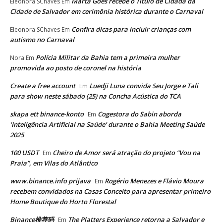
Marta Góes recebe o Título de Cidadã da
Eleonora SChaves
Em
Cidade de Salvador em cerimônia histórica durante o Carnaval
Confira dicas para incluir crianças com
Eleonora SChaves
Em
autismo no Carnaval
Polícia Militar da Bahia tem a primeira mulher
Nora
Em
promovida ao posto de coronel na história
Create a free account
Luedji Luna convida Seu Jorge e Tali
Em
para show neste sábado (25) na Concha Acústica do TCA
skapa ett binance-konto
Cogestora do Sabin aborda
Em
‘Inteligência Artificial na Saúde’ durante o Bahia Meeting Saúde
2025
100 USDT
Cheiro de Amor será atração do projeto “Vou na
Em
Praia”, em Vilas do Atlântico
www.binance.info prijava
Rogério Menezes e Flávio Moura
Em
recebem convidados na Casas Conceito para apresentar primeiro
Home Boutique do Horto Florestal
Binance推荐码
The Platters Experience retorna a Salvador e
Em