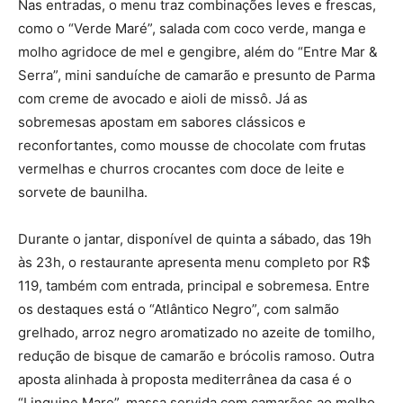
Nas entradas, o menu traz combinações leves e frescas,
como o “Verde Maré”, salada com coco verde, manga e
molho agridoce de mel e gengibre, além do “Entre Mar &
Serra”, mini sanduíche de camarão e presunto de Parma
com creme de avocado e aioli de missô. Já as
sobremesas apostam em sabores clássicos e
reconfortantes, como mousse de chocolate com frutas
vermelhas e churros crocantes com doce de leite e
sorvete de baunilha.
Durante o jantar, disponível de quinta a sábado, das 19h
às 23h, o restaurante apresenta menu completo por R$
119, também com entrada, principal e sobremesa. Entre
os destaques está o “Atlântico Negro”, com salmão
grelhado, arroz negro aromatizado no azeite de tomilho,
redução de bisque de camarão e brócolis ramoso. Outra
aposta alinhada à proposta mediterrânea da casa é o
“Linguine Mare”, massa servida com camarões ao molho