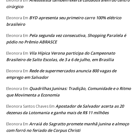
Anestesista também exerce cuidados além do centro
Eleonora
Em
cirúrgico
BYD apresenta seu primeiro carro 100% elétrico
Eleonora
Em
brasileiro
Pela segunda vez consecutiva, Shopping Paralela é
Eleonora
Em
pódio no Prêmio ABRASCE
Vila Hípica Verona participa do Campeonato
Eleonora
Em
Brasileiro de Salto Escolas, de 3 a 6 de julho, em Brasília
Rede de supermercados anuncia 800 vagas de
Eleonora
Em
emprego em Salvador
Quadrilhas Juninas: Tradição, Comunidade e o Ritmo
Eleonora
Em
que Movimenta a Economia
Apostador de Salvador acerta as 20
Eleonora Santos Chaves
Em
dezenas da Lotomania e ganha mais de R$ 11 milhões
Arraiá do Sagratto promete manhã junina e almoço
Eleonora
Em
com forró no feriado de Corpus Christi