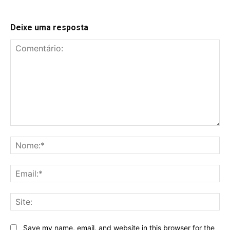
Deixe uma resposta
Comentário:
No
Ema
Sit
Save my name, email, and website in this browser for the