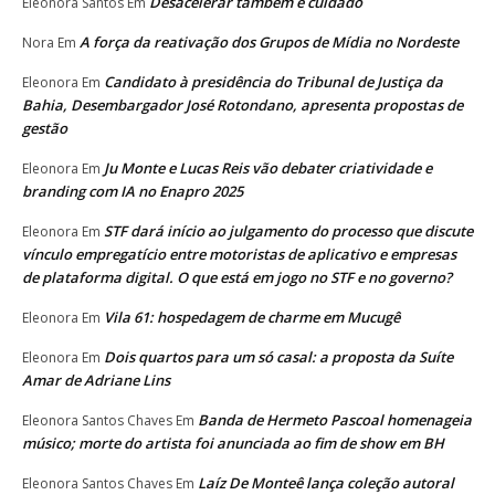
Desacelerar também é cuidado
Eleonora Santos
Em
A força da reativação dos Grupos de Mídia no Nordeste
Nora
Em
Candidato à presidência do Tribunal de Justiça da
Eleonora
Em
Bahia, Desembargador José Rotondano, apresenta propostas de
gestão
Ju Monte e Lucas Reis vão debater criatividade e
Eleonora
Em
branding com IA no Enapro 2025
STF dará início ao julgamento do processo que discute
Eleonora
Em
vínculo empregatício entre motoristas de aplicativo e empresas
de plataforma digital. O que está em jogo no STF e no governo?
Vila 61: hospedagem de charme em Mucugê
Eleonora
Em
Dois quartos para um só casal: a proposta da Suíte
Eleonora
Em
Amar de Adriane Lins
Banda de Hermeto Pascoal homenageia
Eleonora Santos Chaves
Em
músico; morte do artista foi anunciada ao fim de show em BH
Laíz De Monteê lança coleção autoral
Eleonora Santos Chaves
Em