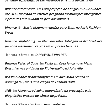
Salvador e passageiros são recebidos em clima de Carnaval
binance referal code
Com projeção de atingir USD 3,2 bilhões
Em
até 2032, mercado de estética pet ganha formulações inteligentes
e produtos que cuidam da pele dos animais
binance
Maria Klaumann desfila para Etam na Paris Fashion
Em
Week
binance Empfehlung
Além das telas. Inteligência Artificial vira
Em
persona e assumem cargos em empresas baianas
CARNAVAL É PRA PET?
Eleonora SChaves
Em
Binance Referral Code
Pasta em Casa lança novo Menu
Em
Executivo nas unidades do Rio Vermelho e Alphaville
b"asta binance h"anvisningskod
Kika Maia realiza no
Em
domingo (16) mais uma edição do Fashion Dolls
注册
Novembro Azul: a importância da prevenção e do
Em
diagnóstico precoce do câncer de próstata
Amor sem fronteiras
Eleonora SChaves
Em