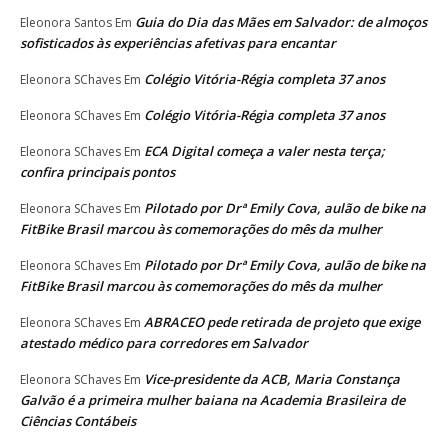
Guia do Dia das Mães em Salvador: de almoços
Eleonora Santos
Em
sofisticados às experiências afetivas para encantar
Colégio Vitória-Régia completa 37 anos
Eleonora SChaves
Em
Colégio Vitória-Régia completa 37 anos
Eleonora SChaves
Em
ECA Digital começa a valer nesta terça;
Eleonora SChaves
Em
confira principais pontos
Pilotado por Drª Emily Cova, aulão de bike na
Eleonora SChaves
Em
FitBike Brasil marcou às comemorações do mês da mulher
Pilotado por Drª Emily Cova, aulão de bike na
Eleonora SChaves
Em
FitBike Brasil marcou às comemorações do mês da mulher
ABRACEO pede retirada de projeto que exige
Eleonora SChaves
Em
atestado médico para corredores em Salvador
Vice-presidente da ACB, Maria Constança
Eleonora SChaves
Em
Galvão é a primeira mulher baiana na Academia Brasileira de
Ciências Contábeis