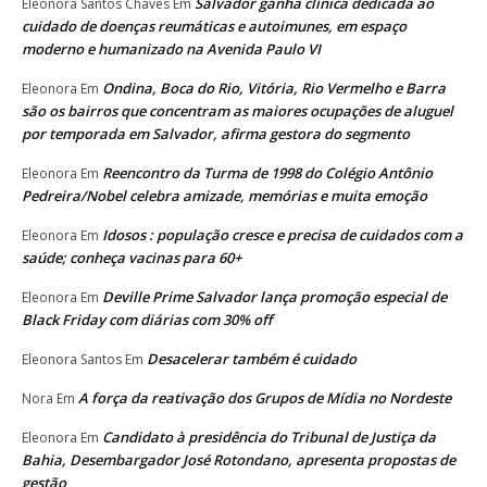
Salvador ganha clínica dedicada ao
Eleonora Santos Chaves
Em
cuidado de doenças reumáticas e autoimunes, em espaço
moderno e humanizado na Avenida Paulo VI
Ondina, Boca do Rio, Vitória, Rio Vermelho e Barra
Eleonora
Em
são os bairros que concentram as maiores ocupações de aluguel
por temporada em Salvador, afirma gestora do segmento
Reencontro da Turma de 1998 do Colégio Antônio
Eleonora
Em
Pedreira/Nobel celebra amizade, memórias e muita emoção
Idosos : população cresce e precisa de cuidados com a
Eleonora
Em
saúde; conheça vacinas para 60+
Deville Prime Salvador lança promoção especial de
Eleonora
Em
Black Friday com diárias com 30% off
Desacelerar também é cuidado
Eleonora Santos
Em
A força da reativação dos Grupos de Mídia no Nordeste
Nora
Em
Candidato à presidência do Tribunal de Justiça da
Eleonora
Em
Bahia, Desembargador José Rotondano, apresenta propostas de
gestão