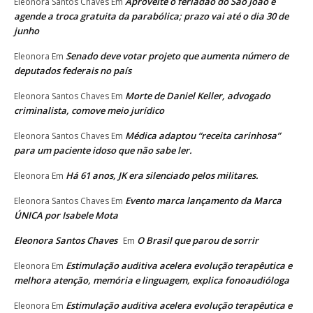
Aproveite o feriadão do São João e
Eleonora Santos Chaves
Em
agende a troca gratuita da parabólica; prazo vai até o dia 30 de
junho
Senado deve votar projeto que aumenta número de
Eleonora
Em
deputados federais no país
Morte de Daniel Keller, advogado
Eleonora Santos Chaves
Em
criminalista, comove meio jurídico
Médica adaptou “receita carinhosa”
Eleonora Santos Chaves
Em
para um paciente idoso que não sabe ler.
Há 61 anos, JK era silenciado pelos militares.
Eleonora
Em
Evento marca lançamento da Marca
Eleonora Santos Chaves
Em
ÚNICA por Isabele Mota
Eleonora Santos Chaves
O Brasil que parou de sorrir
Em
Estimulação auditiva acelera evolução terapêutica e
Eleonora
Em
melhora atenção, memória e linguagem, explica fonoaudióloga
Estimulação auditiva acelera evolução terapêutica e
Eleonora
Em