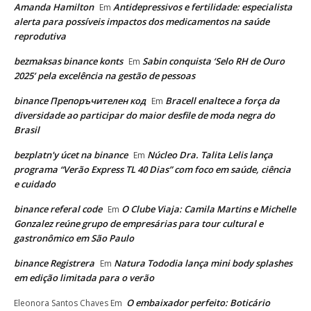
Amanda Hamilton
Antidepressivos e fertilidade: especialista
Em
alerta para possíveis impactos dos medicamentos na saúde
reprodutiva
bezmaksas binance konts
Sabin conquista ‘Selo RH de Ouro
Em
2025’ pela excelência na gestão de pessoas
binance Препоръчителен код
Bracell enaltece a força da
Em
diversidade ao participar do maior desfile de moda negra do
Brasil
bezplatn'y úcet na binance
Núcleo Dra. Talita Lelis lança
Em
programa “Verão Express TL 40 Dias” com foco em saúde, ciência
e cuidado
binance referal code
O Clube Viaja: Camila Martins e Michelle
Em
Gonzalez reúne grupo de empresárias para tour cultural e
gastronômico em São Paulo
binance Registrera
Natura Tododia lança mini body splashes
Em
em edição limitada para o verão
O embaixador perfeito: Boticário
Eleonora Santos Chaves
Em