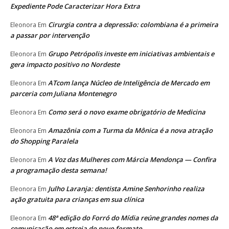
Expediente Pode Caracterizar Hora Extra
Cirurgia contra a depressão: colombiana é a primeira
Eleonora
Em
a passar por intervenção
Grupo Petrópolis investe em iniciativas ambientais e
Eleonora
Em
gera impacto positivo no Nordeste
ATcom lança Núcleo de Inteligência de Mercado em
Eleonora
Em
parceria com Juliana Montenegro
Como será o novo exame obrigatório de Medicina
Eleonora
Em
Amazônia com a Turma da Mônica é a nova atração
Eleonora
Em
do Shopping Paralela
A Voz das Mulheres com Márcia Mendonça — Confira
Eleonora
Em
a programação desta semana!
Julho Laranja: dentista Amine Senhorinho realiza
Eleonora
Em
ação gratuita para crianças em sua clínica
48ª edição do Forró do Mídia reúne grandes nomes da
Eleonora
Em
comunicação em estreia do novo formato