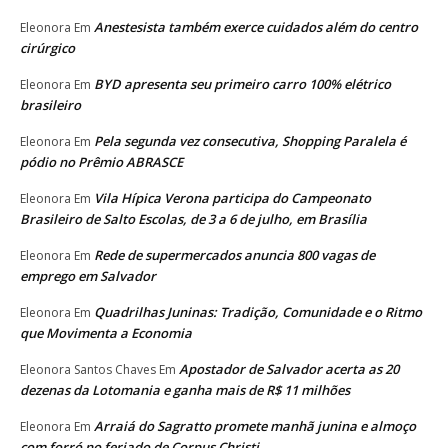
Anestesista também exerce cuidados além do centro
Eleonora
Em
cirúrgico
BYD apresenta seu primeiro carro 100% elétrico
Eleonora
Em
brasileiro
Pela segunda vez consecutiva, Shopping Paralela é
Eleonora
Em
pódio no Prêmio ABRASCE
Vila Hípica Verona participa do Campeonato
Eleonora
Em
Brasileiro de Salto Escolas, de 3 a 6 de julho, em Brasília
Rede de supermercados anuncia 800 vagas de
Eleonora
Em
emprego em Salvador
Quadrilhas Juninas: Tradição, Comunidade e o Ritmo
Eleonora
Em
que Movimenta a Economia
Apostador de Salvador acerta as 20
Eleonora Santos Chaves
Em
dezenas da Lotomania e ganha mais de R$ 11 milhões
Arraiá do Sagratto promete manhã junina e almoço
Eleonora
Em
com forró no feriado de Corpus Christi