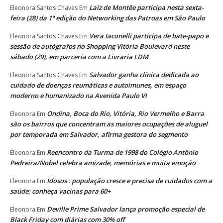
Laiz de Montêe participa nesta sexta-
Eleonora Santos Chaves
Em
feira (28) da 1ª edição do Networking das Patroas em São Paulo
Vera Iaconelli participa de bate-papo e
Eleonora Santos Chaves
Em
sessão de autógrafos no Shopping Vitória Boulevard neste
sábado (29), em parceria com a Livraria LDM
Salvador ganha clínica dedicada ao
Eleonora Santos Chaves
Em
cuidado de doenças reumáticas e autoimunes, em espaço
moderno e humanizado na Avenida Paulo VI
Ondina, Boca do Rio, Vitória, Rio Vermelho e Barra
Eleonora
Em
são os bairros que concentram as maiores ocupações de aluguel
por temporada em Salvador, afirma gestora do segmento
Reencontro da Turma de 1998 do Colégio Antônio
Eleonora
Em
Pedreira/Nobel celebra amizade, memórias e muita emoção
Idosos : população cresce e precisa de cuidados com a
Eleonora
Em
saúde; conheça vacinas para 60+
Deville Prime Salvador lança promoção especial de
Eleonora
Em
Black Friday com diárias com 30% off