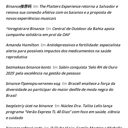
Binance推荐码
The Platters Experience retorna a Salvador e
Em
renova sua conexão afetiva com os baianos e a proposta de
novas experiências musicais
^Inregistrare Binance
Central de Outdoor da Bahia apoia
Em
campanha solidária em prol da OAF
Amanda Hamilton
Antidepressivos e fertilidade: especialista
Em
alerta para possíveis impactos dos medicamentos na saúde
reprodutiva
bezmaksas binance konts
Sabin conquista ‘Selo RH de Ouro
Em
2025’ pela excelência na gestão de pessoas
binance Препоръчителен код
Bracell enaltece a força da
Em
diversidade ao participar do maior desfile de moda negra do
Brasil
bezplatn'y úcet na binance
Núcleo Dra. Talita Lelis lança
Em
programa “Verão Express TL 40 Dias” com foco em saúde, ciência
e cuidado