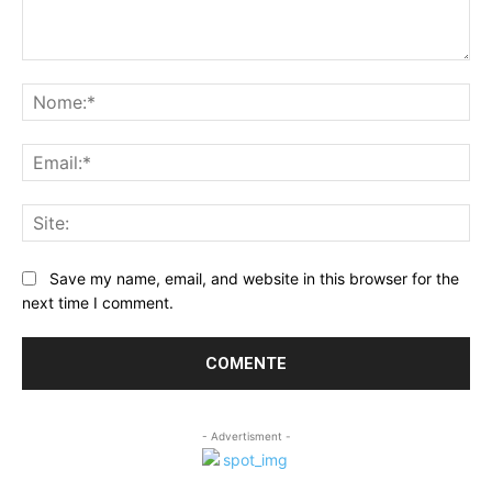
Comentário:
No
Ema
Sit
Save my name, email, and website in this browser for the
next time I comment.
- Advertisment -