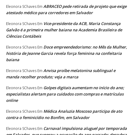
ABRACEO pede retirada de projeto que exige
Eleonora SChaves
Em
atestado médico para corredores em Salvador
Vice-presidente da ACB, Maria Constança
Eleonora SChaves
Em
Galvão é a primeira mulher baiana na Academia Brasileira de
Ciências Contábeis
Doce empreendedorismo: no Mês da Mulher,
Eleonora SChaves
Em
história de Jeanne Garcia revela força feminina na confeitaria
baiana
Anvisa proíbe melatonina sublingual e
Eleonora SChaves
Em
manda recolher produto; veja a marca
Golpes digitais aumentam no início do ano;
Eleonora SChaves
Em
especialistas alertam para cuidados com compras e matrículas
online
Médica Analuzia Moscoso participa de ato
Eleonora SChaves
Em
contra o feminicídio no Bonfim, em Salvador
Carnaval impulsiona aluguel por temporada
Eleonora SChaves
Em
em Salvador, que superou a ocupação do ano passado; descubra