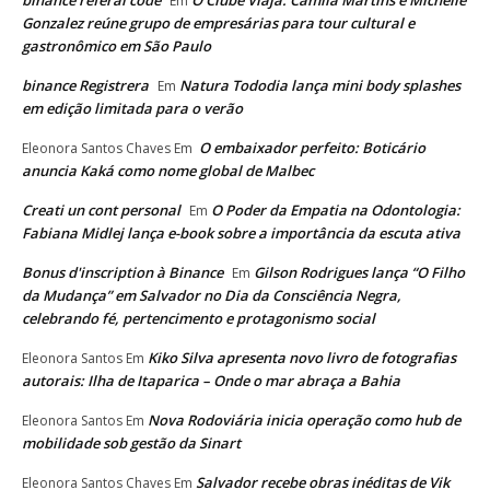
binance referal code
O Clube Viaja: Camila Martins e Michelle
Em
Gonzalez reúne grupo de empresárias para tour cultural e
gastronômico em São Paulo
binance Registrera
Natura Tododia lança mini body splashes
Em
em edição limitada para o verão
O embaixador perfeito: Boticário
Eleonora Santos Chaves
Em
anuncia Kaká como nome global de Malbec
Creati un cont personal
O Poder da Empatia na Odontologia:
Em
Fabiana Midlej lança e-book sobre a importância da escuta ativa
Bonus d'inscription à Binance
Gilson Rodrigues lança “O Filho
Em
da Mudança” em Salvador no Dia da Consciência Negra,
celebrando fé, pertencimento e protagonismo social
Kiko Silva apresenta novo livro de fotografias
Eleonora Santos
Em
autorais: Ilha de Itaparica – Onde o mar abraça a Bahia
Nova Rodoviária inicia operação como hub de
Eleonora Santos
Em
mobilidade sob gestão da Sinart
Salvador recebe obras inéditas de Vik
Eleonora Santos Chaves
Em