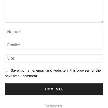
Comentário:
No
Ema
Sit
Save my name, email, and website in this browser for the
next time I comment.
- Advertisment -