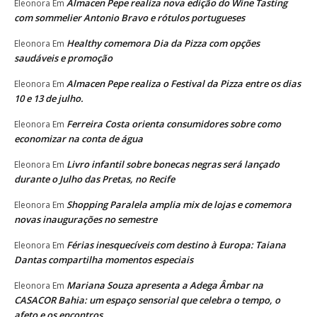
Almacen Pepe realiza nova edição do Wine Tasting
Eleonora
Em
com sommelier Antonio Bravo e rótulos portugueses
Healthy comemora Dia da Pizza com opções
Eleonora
Em
saudáveis e promoção
Almacen Pepe realiza o Festival da Pizza entre os dias
Eleonora
Em
10 e 13 de julho.
Ferreira Costa orienta consumidores sobre como
Eleonora
Em
economizar na conta de água
Livro infantil sobre bonecas negras será lançado
Eleonora
Em
durante o Julho das Pretas, no Recife
Shopping Paralela amplia mix de lojas e comemora
Eleonora
Em
novas inaugurações no semestre
Férias inesquecíveis com destino à Europa: Taiana
Eleonora
Em
Dantas compartilha momentos especiais
Mariana Souza apresenta a Adega Âmbar na
Eleonora
Em
CASACOR Bahia: um espaço sensorial que celebra o tempo, o
afeto e os encontros