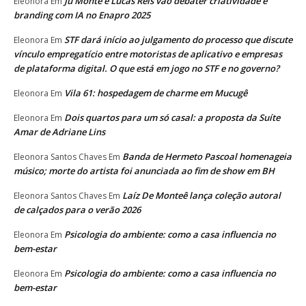
Ju Monte e Lucas Reis vão debater criatividade e
Eleonora
Em
branding com IA no Enapro 2025
STF dará início ao julgamento do processo que discute
Eleonora
Em
vínculo empregatício entre motoristas de aplicativo e empresas
de plataforma digital. O que está em jogo no STF e no governo?
Vila 61: hospedagem de charme em Mucugê
Eleonora
Em
Dois quartos para um só casal: a proposta da Suíte
Eleonora
Em
Amar de Adriane Lins
Banda de Hermeto Pascoal homenageia
Eleonora Santos Chaves
Em
músico; morte do artista foi anunciada ao fim de show em BH
Laíz De Monteê lança coleção autoral
Eleonora Santos Chaves
Em
de calçados para o verão 2026
Psicologia do ambiente: como a casa influencia no
Eleonora
Em
bem-estar
Psicologia do ambiente: como a casa influencia no
Eleonora
Em
bem-estar