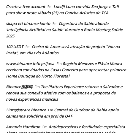
Create a free account
Luedji Luna convida Seu Jorge e Tali
Em
para show neste sábado (25) na Concha Acústica do TCA
skapa ett binance-konto
Cogestora do Sabin aborda
Em
‘Inteligência Artificial na Saúde’ durante o Bahia Meeting Saúde
2025
100 USDT
Cheiro de Amor será atração do projeto “Vou na
Em
Praia”, em Vilas do Atlântico
www.binance.info prijava
Rogério Menezes e Flávio Moura
Em
recebem convidados na Casas Conceito para apresentar primeiro
Home Boutique do Horto Florestal
Binance推荐码
The Platters Experience retorna a Salvador e
Em
renova sua conexão afetiva com os baianos e a proposta de
novas experiências musicais
^Inregistrare Binance
Central de Outdoor da Bahia apoia
Em
campanha solidária em prol da OAF
Amanda Hamilton
Antidepressivos e fertilidade: especialista
Em
alerta para possíveis impactos dos medicamentos na saúde