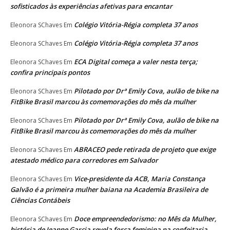
sofisticados às experiências afetivas para encantar
Colégio Vitória-Régia completa 37 anos
Eleonora SChaves
Em
Colégio Vitória-Régia completa 37 anos
Eleonora SChaves
Em
ECA Digital começa a valer nesta terça;
Eleonora SChaves
Em
confira principais pontos
Pilotado por Drª Emily Cova, aulão de bike na
Eleonora SChaves
Em
FitBike Brasil marcou às comemorações do mês da mulher
Pilotado por Drª Emily Cova, aulão de bike na
Eleonora SChaves
Em
FitBike Brasil marcou às comemorações do mês da mulher
ABRACEO pede retirada de projeto que exige
Eleonora SChaves
Em
atestado médico para corredores em Salvador
Vice-presidente da ACB, Maria Constança
Eleonora SChaves
Em
Galvão é a primeira mulher baiana na Academia Brasileira de
Ciências Contábeis
Doce empreendedorismo: no Mês da Mulher,
Eleonora SChaves
Em
história de Jeanne Garcia revela força feminina na confeitaria