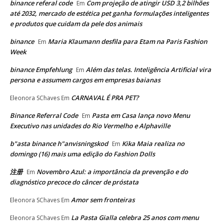
binance referal code
Com projeção de atingir USD 3,2 bilhões
Em
até 2032, mercado de estética pet ganha formulações inteligentes
e produtos que cuidam da pele dos animais
binance
Maria Klaumann desfila para Etam na Paris Fashion
Em
Week
binance Empfehlung
Além das telas. Inteligência Artificial vira
Em
persona e assumem cargos em empresas baianas
CARNAVAL É PRA PET?
Eleonora SChaves
Em
Binance Referral Code
Pasta em Casa lança novo Menu
Em
Executivo nas unidades do Rio Vermelho e Alphaville
b"asta binance h"anvisningskod
Kika Maia realiza no
Em
domingo (16) mais uma edição do Fashion Dolls
注册
Novembro Azul: a importância da prevenção e do
Em
diagnóstico precoce do câncer de próstata
Amor sem fronteiras
Eleonora SChaves
Em
La Pasta Gialla celebra 25 anos com menu
Eleonora SChaves
Em