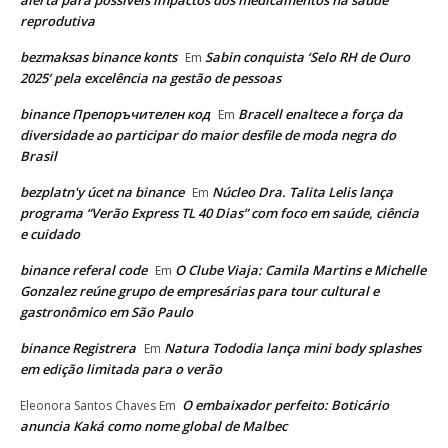
reprodutiva
bezmaksas binance konts
Sabin conquista ‘Selo RH de Ouro
Em
2025’ pela excelência na gestão de pessoas
binance Препоръчителен код
Bracell enaltece a força da
Em
diversidade ao participar do maior desfile de moda negra do
Brasil
bezplatn'y úcet na binance
Núcleo Dra. Talita Lelis lança
Em
programa “Verão Express TL 40 Dias” com foco em saúde, ciência
e cuidado
binance referal code
O Clube Viaja: Camila Martins e Michelle
Em
Gonzalez reúne grupo de empresárias para tour cultural e
gastronômico em São Paulo
binance Registrera
Natura Tododia lança mini body splashes
Em
em edição limitada para o verão
O embaixador perfeito: Boticário
Eleonora Santos Chaves
Em
anuncia Kaká como nome global de Malbec