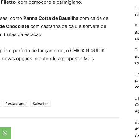
 Filetto
, com pomodoro e parmigiano.
El
ne
mesas, como
Panna Cotta de Baunilha
com calda de
El
de Chocolate
com castanha de caju e sorvete de
au
 frutas da estação.
c
El
Após o período de lançamento, o CHICK’N QUICK
au
m novas opções, mantendo a proposta. Mais
c
El
pr
e
El
Restaurante
Salvador
Co
Ac
El
Mê
fo