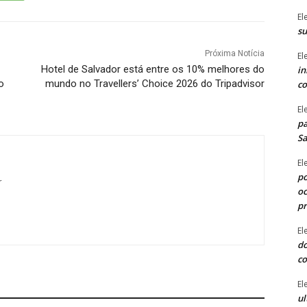
El
su
Próxima Notícia
El
Hotel de Salvador está entre os 10% melhores do
in
o
mundo no Travellers’ Choice 2026 do Tripadvisor
co
El
pa
Sa
El
po
r
oc
p
El
do
co
El
ul