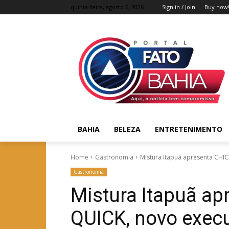
quinta-feira, agosto 6, 2026
Sign in / Join
Buy now
BAHIA
BELEZA
ENTRETENIMENTO
Home
Gastronomia
Mistura Itapuã apresenta CHIC
Gastronomia
Mistura Itapuã ap
QUICK, novo execu