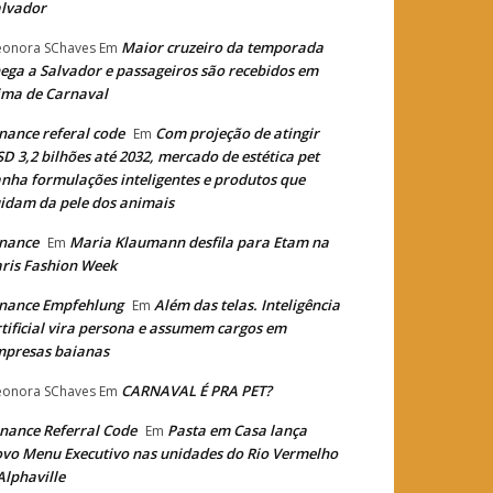
lvador
Maior cruzeiro da temporada
eonora SChaves
Em
ega a Salvador e passageiros são recebidos em
ima de Carnaval
nance referal code
Com projeção de atingir
Em
D 3,2 bilhões até 2032, mercado de estética pet
nha formulações inteligentes e produtos que
idam da pele dos animais
nance
Maria Klaumann desfila para Etam na
Em
ris Fashion Week
nance Empfehlung
Além das telas. Inteligência
Em
tificial vira persona e assumem cargos em
mpresas baianas
CARNAVAL É PRA PET?
eonora SChaves
Em
nance Referral Code
Pasta em Casa lança
Em
vo Menu Executivo nas unidades do Rio Vermelho
Alphaville