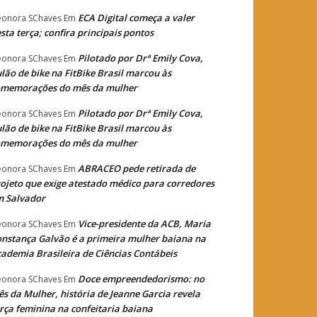
ECA Digital começa a valer
eonora SChaves
Em
sta terça; confira principais pontos
Pilotado por Drª Emily Cova,
eonora SChaves
Em
lão de bike na FitBike Brasil marcou às
omemorações do mês da mulher
Pilotado por Drª Emily Cova,
eonora SChaves
Em
lão de bike na FitBike Brasil marcou às
omemorações do mês da mulher
ABRACEO pede retirada de
eonora SChaves
Em
ojeto que exige atestado médico para corredores
m Salvador
Vice-presidente da ACB, Maria
eonora SChaves
Em
nstança Galvão é a primeira mulher baiana na
ademia Brasileira de Ciências Contábeis
Doce empreendedorismo: no
eonora SChaves
Em
s da Mulher, história de Jeanne Garcia revela
rça feminina na confeitaria baiana