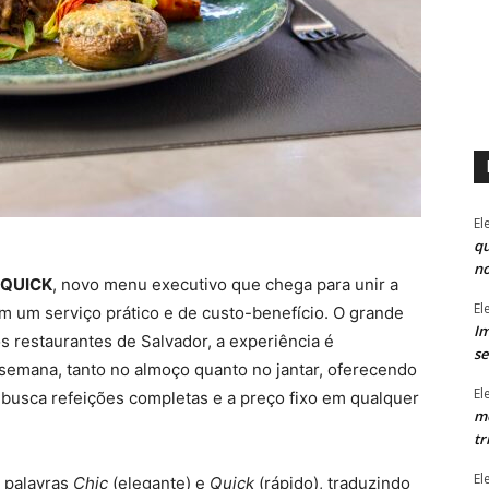
El
qu
n
 QUICK
, novo menu executivo que chega para unir a
El
om um serviço prático e de custo-benefício. O grande
Im
os restaurantes de Salvador, a experiência é
se
e semana, tanto no almoço quanto no jantar, oferecendo
El
 busca refeições completas e a preço fixo em qualquer
mo
tr
El
 palavras
Chic
(elegante) e
Quick
(rápido), traduzindo