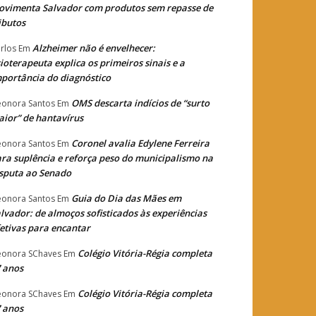
vimenta Salvador com produtos sem repasse de
ibutos
Alzheimer não é envelhecer:
rlos
Em
sioterapeuta explica os primeiros sinais e a
portância do diagnóstico
OMS descarta indícios de “surto
eonora Santos
Em
ior” de hantavírus
Coronel avalia Edylene Ferreira
eonora Santos
Em
ra suplência e reforça peso do municipalismo na
sputa ao Senado
Guia do Dia das Mães em
eonora Santos
Em
lvador: de almoços sofisticados às experiências
etivas para encantar
Colégio Vitória-Régia completa
eonora SChaves
Em
 anos
Colégio Vitória-Régia completa
eonora SChaves
Em
 anos