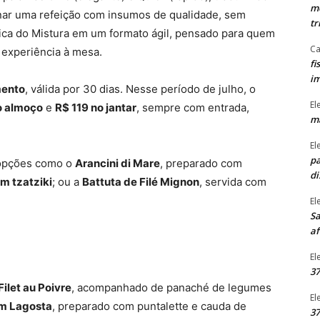
mo
nar uma refeição com insumos de qualidade, sem
tr
mica do Mistura em um formato ágil, pensado para quem
Ca
 experiência à mesa.
fi
im
mento
, válida por 30 dias. Nesse período de julho, o
El
o almoço
e
R$ 119 no jantar
, sempre com entrada,
ma
El
pa
r opções como o
Arancini di Mare
, preparado com
di
m tzatziki
; ou a
Battuta de Filé Mignon
, servida com
El
Sa
af
El
37
Filet au Poivre
, acompanhado de panaché de legumes
El
om Lagosta
, preparado com puntalette e cauda de
37