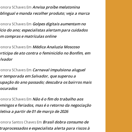
Anvisa proíbe melatonina
eonora SChaves
Em
blingual e manda recolher produto; veja a marca
Golpes digitais aumentam no
eonora SChaves
Em
ício do ano; especialistas alertam para cuidados
m compras e matrículas online
Médica Analuzia Moscoso
eonora SChaves
Em
rticipa de ato contra o feminicídio no Bonfim, em
lvador
Carnaval impulsiona aluguel
eonora SChaves
Em
r temporada em Salvador, que superou a
upação do ano passado; descubra os bairros mais
rocurados
Não é o fim do trabalho aos
eonora SChaves
Em
mingos e feriados, mas é o retorno da negociação
letiva a partir de 01 de março de 2026
Brasil dobra consumo de
eonora Santos Chaves
Em
traprocessados e especialista alerta para riscos à