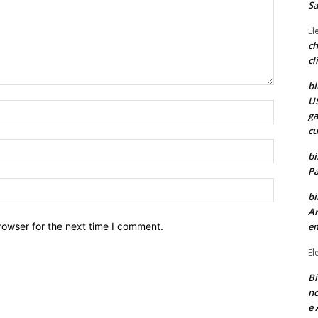
Sa
El
ch
cl
bi
US
Nome:*
ga
cu
Email:*
bi
Pa
Site:
bi
Ar
rowser for the next time I comment.
e
El
Bi
no
e 