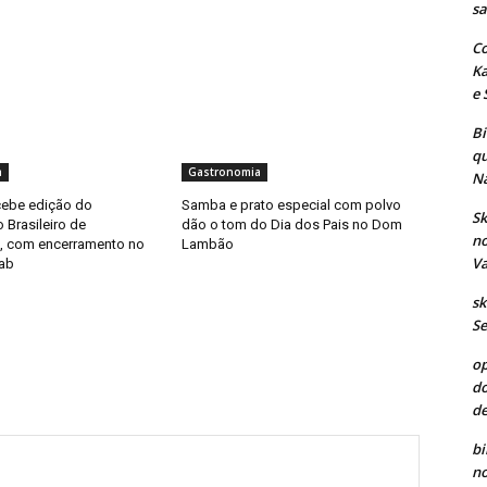
sa
Co
Ka
e 
B
qu
a
Gastronomia
Na
cebe edição do
Samba e prato especial com polvo
Sk
Brasileiro de
dão o tom do Dia dos Pais no Dom
no
, com encerramento no
Lambão
Va
ab
sk
Se
op
do
de
bi
no