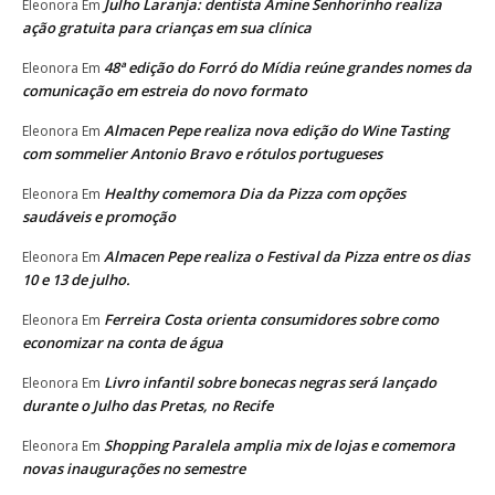
Julho Laranja: dentista Amine Senhorinho realiza
Eleonora
Em
ação gratuita para crianças em sua clínica
48ª edição do Forró do Mídia reúne grandes nomes da
Eleonora
Em
comunicação em estreia do novo formato
Almacen Pepe realiza nova edição do Wine Tasting
Eleonora
Em
com sommelier Antonio Bravo e rótulos portugueses
Healthy comemora Dia da Pizza com opções
Eleonora
Em
saudáveis e promoção
Almacen Pepe realiza o Festival da Pizza entre os dias
Eleonora
Em
10 e 13 de julho.
Ferreira Costa orienta consumidores sobre como
Eleonora
Em
economizar na conta de água
Livro infantil sobre bonecas negras será lançado
Eleonora
Em
durante o Julho das Pretas, no Recife
Shopping Paralela amplia mix de lojas e comemora
Eleonora
Em
novas inaugurações no semestre