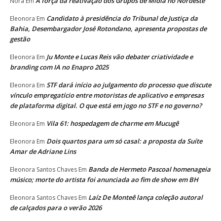
A força da reativação dos Grupos de Mídia no Nordeste
Nora
Em
Candidato à presidência do Tribunal de Justiça da
Eleonora
Em
Bahia, Desembargador José Rotondano, apresenta propostas de
gestão
Ju Monte e Lucas Reis vão debater criatividade e
Eleonora
Em
branding com IA no Enapro 2025
STF dará início ao julgamento do processo que discute
Eleonora
Em
vínculo empregatício entre motoristas de aplicativo e empresas
de plataforma digital. O que está em jogo no STF e no governo?
Vila 61: hospedagem de charme em Mucugê
Eleonora
Em
Dois quartos para um só casal: a proposta da Suíte
Eleonora
Em
Amar de Adriane Lins
Banda de Hermeto Pascoal homenageia
Eleonora Santos Chaves
Em
músico; morte do artista foi anunciada ao fim de show em BH
Laíz De Monteê lança coleção autoral
Eleonora Santos Chaves
Em
de calçados para o verão 2026