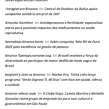
novas experiências musicais
^Inregistrare Binance
Central de Outdoor da Bahia apoia
Em
campanha solidária em prol da OAF
Amanda Hamilton
Antidepressivos e fertilidade: especialista
Em
alerta para possíveis impactos dos medicamentos na saúde
reprodutiva
bezmaksas binance konts
Sabin conquista ‘Selo RH de Ouro
Em
2025’ pela excelência na gestão de pessoas
binance Препоръчителен код
Bracell enaltece a força da
Em
diversidade ao participar do maior desfile de moda negra do
Brasil
bezplatn'y úcet na binance
Núcleo Dra. Talita Lelis lança
Em
programa “Verão Express TL 40 Dias” com foco em saúde, ciência
e cuidado
binance referal code
O Clube Viaja: Camila Martins e Michelle
Em
Gonzalez reúne grupo de empresárias para tour cultural e
gastronômico em São Paulo