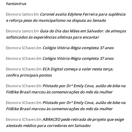
hantavírus
Coronel avalia Edylene Ferreira para suplência
Eleonora Santos
Em
e reforça peso do municipalismo na disputa ao Senado
Guia do Dia das Mães em Salvador: de almoços
Eleonora Santos
Em
sofisticados às experiências afetivas para encantar
Colégio Vitória-Régia completa 37 anos
Eleonora SChaves
Em
Colégio Vitória-Régia completa 37 anos
Eleonora SChaves
Em
ECA Digital começa a valer nesta terça;
Eleonora SChaves
Em
confira principais pontos
Pilotado por Drª Emily Cova, aulão de bike na
Eleonora SChaves
Em
FitBike Brasil marcou às comemorações do mês da mulher
Pilotado por Drª Emily Cova, aulão de bike na
Eleonora SChaves
Em
FitBike Brasil marcou às comemorações do mês da mulher
ABRACEO pede retirada de projeto que exige
Eleonora SChaves
Em
atestado médico para corredores em Salvador