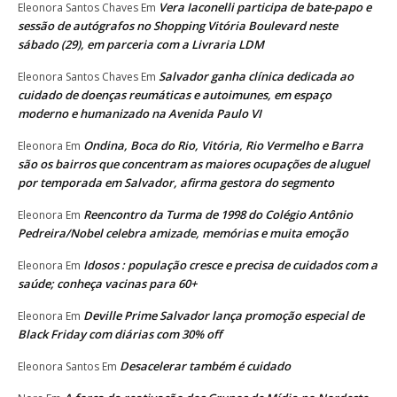
Vera Iaconelli participa de bate-papo e
Eleonora Santos Chaves
Em
sessão de autógrafos no Shopping Vitória Boulevard neste
sábado (29), em parceria com a Livraria LDM
Salvador ganha clínica dedicada ao
Eleonora Santos Chaves
Em
cuidado de doenças reumáticas e autoimunes, em espaço
moderno e humanizado na Avenida Paulo VI
Ondina, Boca do Rio, Vitória, Rio Vermelho e Barra
Eleonora
Em
são os bairros que concentram as maiores ocupações de aluguel
por temporada em Salvador, afirma gestora do segmento
Reencontro da Turma de 1998 do Colégio Antônio
Eleonora
Em
Pedreira/Nobel celebra amizade, memórias e muita emoção
Idosos : população cresce e precisa de cuidados com a
Eleonora
Em
saúde; conheça vacinas para 60+
Deville Prime Salvador lança promoção especial de
Eleonora
Em
Black Friday com diárias com 30% off
Desacelerar também é cuidado
Eleonora Santos
Em