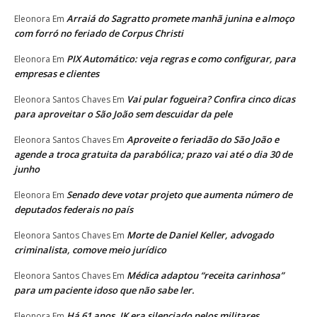
Arraiá do Sagratto promete manhã junina e almoço
Eleonora
Em
com forró no feriado de Corpus Christi
PIX Automático: veja regras e como configurar, para
Eleonora
Em
empresas e clientes
Vai pular fogueira? Confira cinco dicas
Eleonora Santos Chaves
Em
para aproveitar o São João sem descuidar da pele
Aproveite o feriadão do São João e
Eleonora Santos Chaves
Em
agende a troca gratuita da parabólica; prazo vai até o dia 30 de
junho
Senado deve votar projeto que aumenta número de
Eleonora
Em
deputados federais no país
Morte de Daniel Keller, advogado
Eleonora Santos Chaves
Em
criminalista, comove meio jurídico
Médica adaptou “receita carinhosa”
Eleonora Santos Chaves
Em
para um paciente idoso que não sabe ler.
Há 61 anos, JK era silenciado pelos militares.
Eleonora
Em