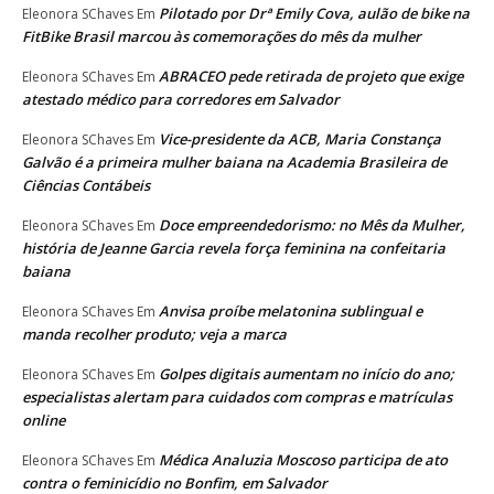
Pilotado por Drª Emily Cova, aulão de bike na
Eleonora SChaves
Em
FitBike Brasil marcou às comemorações do mês da mulher
ABRACEO pede retirada de projeto que exige
Eleonora SChaves
Em
atestado médico para corredores em Salvador
Vice-presidente da ACB, Maria Constança
Eleonora SChaves
Em
Galvão é a primeira mulher baiana na Academia Brasileira de
Ciências Contábeis
Doce empreendedorismo: no Mês da Mulher,
Eleonora SChaves
Em
história de Jeanne Garcia revela força feminina na confeitaria
baiana
Anvisa proíbe melatonina sublingual e
Eleonora SChaves
Em
manda recolher produto; veja a marca
Golpes digitais aumentam no início do ano;
Eleonora SChaves
Em
especialistas alertam para cuidados com compras e matrículas
online
Médica Analuzia Moscoso participa de ato
Eleonora SChaves
Em
contra o feminicídio no Bonfim, em Salvador