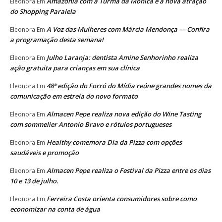
Amazônia com a Turma da Mônica é a nova atração
Eleonora
Em
do Shopping Paralela
A Voz das Mulheres com Márcia Mendonça — Confira
Eleonora
Em
a programação desta semana!
Julho Laranja: dentista Amine Senhorinho realiza
Eleonora
Em
ação gratuita para crianças em sua clínica
48ª edição do Forró do Mídia reúne grandes nomes da
Eleonora
Em
comunicação em estreia do novo formato
Almacen Pepe realiza nova edição do Wine Tasting
Eleonora
Em
com sommelier Antonio Bravo e rótulos portugueses
Healthy comemora Dia da Pizza com opções
Eleonora
Em
saudáveis e promoção
Almacen Pepe realiza o Festival da Pizza entre os dias
Eleonora
Em
10 e 13 de julho.
Ferreira Costa orienta consumidores sobre como
Eleonora
Em
economizar na conta de água