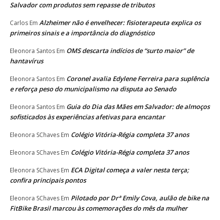
Salvador com produtos sem repasse de tributos
Alzheimer não é envelhecer: fisioterapeuta explica os
Carlos
Em
primeiros sinais e a importância do diagnóstico
OMS descarta indícios de “surto maior” de
Eleonora Santos
Em
hantavírus
Coronel avalia Edylene Ferreira para suplência
Eleonora Santos
Em
e reforça peso do municipalismo na disputa ao Senado
Guia do Dia das Mães em Salvador: de almoços
Eleonora Santos
Em
sofisticados às experiências afetivas para encantar
Colégio Vitória-Régia completa 37 anos
Eleonora SChaves
Em
Colégio Vitória-Régia completa 37 anos
Eleonora SChaves
Em
ECA Digital começa a valer nesta terça;
Eleonora SChaves
Em
confira principais pontos
Pilotado por Drª Emily Cova, aulão de bike na
Eleonora SChaves
Em
FitBike Brasil marcou às comemorações do mês da mulher