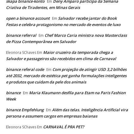
skapa binance-konto
Deny Amparo participa da Semana
Em
Criativa de Tiradentes, em Minas Gerais
open a binance account
Salvador recebe jantar do Book
Em
Festas e celebra protagonismo no mercado de eventos de luxo
binance referral
Chef Marco Caria ministra nova Masterclass
Em
de Pizza Contemporânea em Salvador
Maior cruzeiro da temporada chega a
Eleonora SChaves
Em
Salvador e passageiros são recebidos em clima de Carnaval
binance referal code
Com projeção de atingir USD 3,2 bilhões
Em
até 2032, mercado de estética pet ganha formulações inteligentes
e produtos que cuidam da pele dos animais
binance
Maria Klaumann desfila para Etam na Paris Fashion
Em
Week
binance Empfehlung
Além das telas. Inteligência Artificial vira
Em
persona e assumem cargos em empresas baianas
CARNAVAL É PRA PET?
Eleonora SChaves
Em