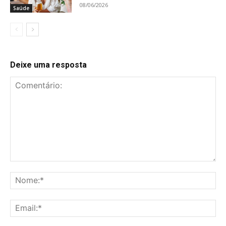
08/06/2026
Saúde
Deixe uma resposta
Comentário:
No
Ema