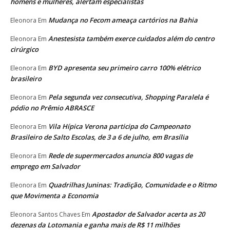
homens e mulheres, alertam especialistas
Mudança no Fecom ameaça cartórios na Bahia
Eleonora
Em
Anestesista também exerce cuidados além do centro
Eleonora
Em
cirúrgico
BYD apresenta seu primeiro carro 100% elétrico
Eleonora
Em
brasileiro
Pela segunda vez consecutiva, Shopping Paralela é
Eleonora
Em
pódio no Prêmio ABRASCE
Vila Hípica Verona participa do Campeonato
Eleonora
Em
Brasileiro de Salto Escolas, de 3 a 6 de julho, em Brasília
Rede de supermercados anuncia 800 vagas de
Eleonora
Em
emprego em Salvador
Quadrilhas Juninas: Tradição, Comunidade e o Ritmo
Eleonora
Em
que Movimenta a Economia
Apostador de Salvador acerta as 20
Eleonora Santos Chaves
Em
dezenas da Lotomania e ganha mais de R$ 11 milhões