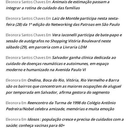
Animais de estimação passam a
Eleonora Santos Chaves
Em
integrar a rotina de cuidado das famílias
Laiz de Montêe participa nesta sexta-
Eleonora Santos Chaves
Em
feira (28) da 1ª edição do Networking das Patroas em São Paulo
Vera Iaconelli participa de bate-papo e
Eleonora Santos Chaves
Em
sessão de autógrafos no Shopping Vitória Boulevard neste
sábado (29), em parceria com a Livraria LDM
Salvador ganha clínica dedicada ao
Eleonora Santos Chaves
Em
cuidado de doenças reumáticas e autoimunes, em espaço
moderno e humanizado na Avenida Paulo VI
Ondina, Boca do Rio, Vitória, Rio Vermelho e Barra
Eleonora
Em
são os bairros que concentram as maiores ocupações de aluguel
por temporada em Salvador, afirma gestora do segmento
Reencontro da Turma de 1998 do Colégio Antônio
Eleonora
Em
Pedreira/Nobel celebra amizade, memórias e muita emoção
Idosos : população cresce e precisa de cuidados com a
Eleonora
Em
saúde; conheça vacinas para 60+