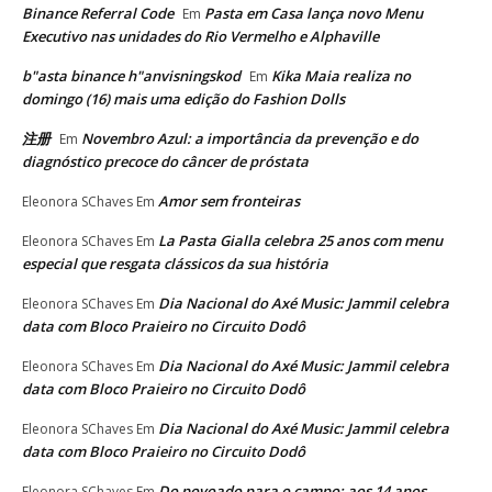
Binance Referral Code
Pasta em Casa lança novo Menu
Em
Executivo nas unidades do Rio Vermelho e Alphaville
b"asta binance h"anvisningskod
Kika Maia realiza no
Em
domingo (16) mais uma edição do Fashion Dolls
注册
Novembro Azul: a importância da prevenção e do
Em
diagnóstico precoce do câncer de próstata
Amor sem fronteiras
Eleonora SChaves
Em
La Pasta Gialla celebra 25 anos com menu
Eleonora SChaves
Em
especial que resgata clássicos da sua história
Dia Nacional do Axé Music: Jammil celebra
Eleonora SChaves
Em
data com Bloco Praieiro no Circuito Dodô
Dia Nacional do Axé Music: Jammil celebra
Eleonora SChaves
Em
data com Bloco Praieiro no Circuito Dodô
Dia Nacional do Axé Music: Jammil celebra
Eleonora SChaves
Em
data com Bloco Praieiro no Circuito Dodô
Do povoado para o campo: aos 14 anos,
Eleonora SChaves
Em