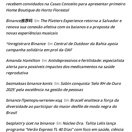
recebem convidados na Casas Conceito para apresentar primeiro
Home Boutique do Horto Florestal
Binance推荐码
The Platters Experience retorna a Salvador e
Em
renova sua conexão afetiva com os baianos e a proposta de
novas experiências musicais
^Inregistrare Binance
Central de Outdoor da Bahia apoia
Em
campanha solidária em prol da OAF
Amanda Hamilton
Antidepressivos e fertilidade: especialista
Em
alerta para possíveis impactos dos medicamentos na saúde
reprodutiva
bezmaksas binance konts
Sabin conquista ‘Selo RH de Ouro
Em
2025’ pela excelência na gestão de pessoas
binance Препоръчителен код
Bracell enaltece a força da
Em
diversidade ao participar do maior desfile de moda negra do
Brasil
bezplatn'y úcet na binance
Núcleo Dra. Talita Lelis lança
Em
programa “Verão Express TL 40 Dias” com foco em saúde, ciência