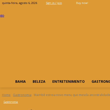
quinta-feira, agosto 6, 2026
Sign in / Join
Buy now!
BAHIA
BELEZA
ENTRETENIMENTO
GASTRON
Home
Gastronomia
Maimbê estreia novo menu que mescla ancestralida
Gastronomia