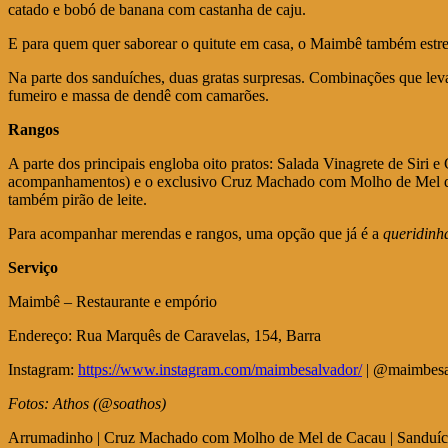
catado e bobó de banana com castanha de caju.
E para quem quer saborear o quitute em casa, o Maimbê também estre
Na parte dos sanduíches, duas gratas surpresas. Combinações que leva
fumeiro e massa de dendê com camarões.
Rangos
A parte dos principais engloba oito pratos: Salada Vinagrete de Si
acompanhamentos) e o exclusivo Cruz Machado com Molho de Mel de Cac
também pirão de leite.
Para acompanhar merendas e rangos, uma opção que já é a
queridinh
Serviço
Maimbê – Restaurante e empório
Endereço: Rua Marquês de Caravelas, 154, Barra
Instagram:
https://www.instagram.com/maimbesalvador/
| @maimbesa
Fotos: Athos (@soathos)
Arrumadinho | Cruz Machado com Molho de Mel de Cacau | Sanduí