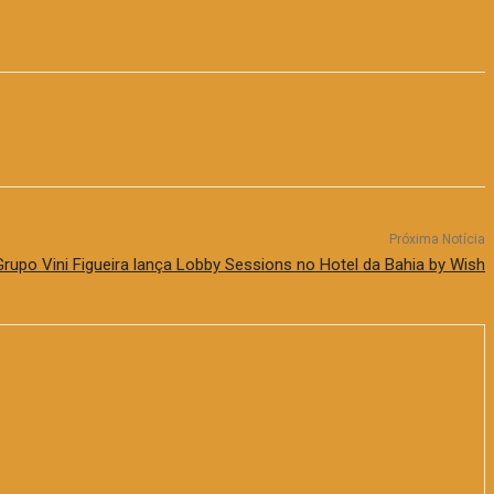
Próxima Notícia
Grupo Vini Figueira lança Lobby Sessions no Hotel da Bahia by Wish