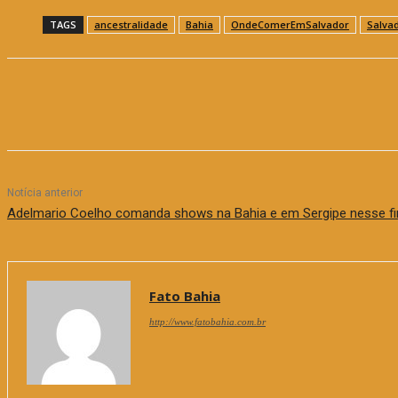
TAGS
ancestralidade
Bahia
OndeComerEmSalvador
Salva
Compartilhar
Notícia anterior
Adelmario Coelho comanda shows na Bahia e em Sergipe nesse f
Fato Bahia
http://www.fatobahia.com.br