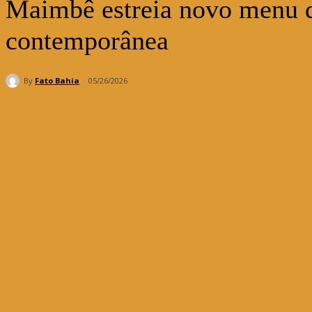
Maimbê estreia novo menu q
contemporânea
By
Fato Bahia
05/26/2026
Compartilhar