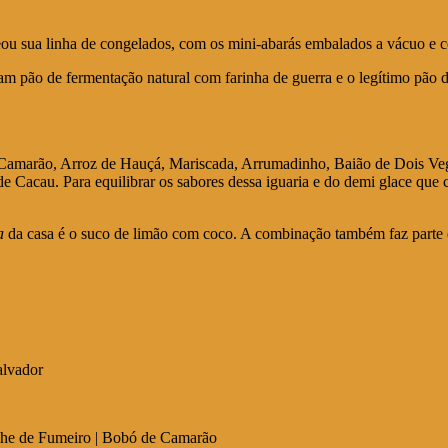
ou sua linha de congelados, com os mini-abarás embalados a vácuo e 
m pão de fermentação natural com farinha de guerra e o legítimo pão d
ri e Camarão, Arroz de Hauçá, Mariscada, Arrumadinho, Baião de Dois
au. Para equilibrar os sabores dessa iguaria e do demi glace que comp
a
da casa é o suco de limão com coco. A combinação também faz parte do
lvador
che de Fumeiro | Bobó de Camarão