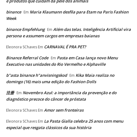
e produtos que cuidam da pele dos animais
binance
Maria Klaumann desfila para Etam na Paris Fashion
Em
Week
binance Empfehlung
Além das telas. Inteligência Artificial vira
Em
persona e assumem cargos em empresas baianas
CARNAVAL É PRA PET?
Eleonora SChaves
Em
Binance Referral Code
Pasta em Casa lança novo Menu
Em
Executivo nas unidades do Rio Vermelho e Alphaville
b"asta binance h"anvisningskod
Kika Maia realiza no
Em
domingo (16) mais uma edição do Fashion Dolls
注册
Novembro Azul: a importância da prevenção e do
Em
diagnóstico precoce do câncer de próstata
Amor sem fronteiras
Eleonora SChaves
Em
La Pasta Gialla celebra 25 anos com menu
Eleonora SChaves
Em
especial que resgata clássicos da sua história