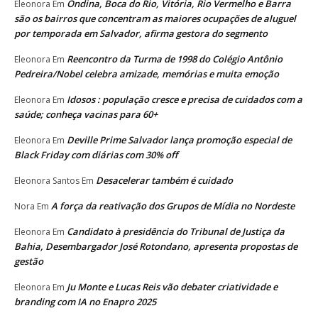
Ondina, Boca do Rio, Vitória, Rio Vermelho e Barra
Eleonora
Em
são os bairros que concentram as maiores ocupações de aluguel
por temporada em Salvador, afirma gestora do segmento
Reencontro da Turma de 1998 do Colégio Antônio
Eleonora
Em
Pedreira/Nobel celebra amizade, memórias e muita emoção
Idosos : população cresce e precisa de cuidados com a
Eleonora
Em
saúde; conheça vacinas para 60+
Deville Prime Salvador lança promoção especial de
Eleonora
Em
Black Friday com diárias com 30% off
Desacelerar também é cuidado
Eleonora Santos
Em
A força da reativação dos Grupos de Mídia no Nordeste
Nora
Em
Candidato à presidência do Tribunal de Justiça da
Eleonora
Em
Bahia, Desembargador José Rotondano, apresenta propostas de
gestão
Ju Monte e Lucas Reis vão debater criatividade e
Eleonora
Em
branding com IA no Enapro 2025