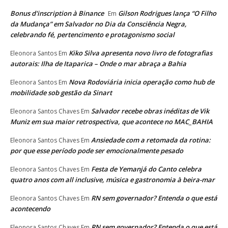
Bonus d'inscription à Binance
Gilson Rodrigues lança “O Filho
Em
da Mudança” em Salvador no Dia da Consciência Negra,
celebrando fé, pertencimento e protagonismo social
Kiko Silva apresenta novo livro de fotografias
Eleonora Santos
Em
autorais: Ilha de Itaparica – Onde o mar abraça a Bahia
Nova Rodoviária inicia operação como hub de
Eleonora Santos
Em
mobilidade sob gestão da Sinart
Salvador recebe obras inéditas de Vik
Eleonora Santos Chaves
Em
Muniz em sua maior retrospectiva, que acontece no MAC_BAHIA
Ansiedade com a retomada da rotina:
Eleonora Santos Chaves
Em
por que esse período pode ser emocionalmente pesado
Festa de Yemanjá do Canto celebra
Eleonora Santos Chaves
Em
quatro anos com all inclusive, música e gastronomia à beira-mar
RN sem governador? Entenda o que está
Eleonora Santos Chaves
Em
acontecendo
RN sem governador? Entenda o que está
Eleonora Santos Chaves
Em