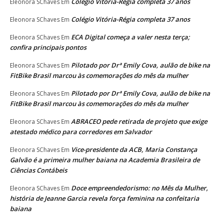
Colégio Vitória-Régia completa 37 anos
Eleonora SChaves
Em
Colégio Vitória-Régia completa 37 anos
Eleonora SChaves
Em
ECA Digital começa a valer nesta terça;
Eleonora SChaves
Em
confira principais pontos
Pilotado por Drª Emily Cova, aulão de bike na
Eleonora SChaves
Em
FitBike Brasil marcou às comemorações do mês da mulher
Pilotado por Drª Emily Cova, aulão de bike na
Eleonora SChaves
Em
FitBike Brasil marcou às comemorações do mês da mulher
ABRACEO pede retirada de projeto que exige
Eleonora SChaves
Em
atestado médico para corredores em Salvador
Vice-presidente da ACB, Maria Constança
Eleonora SChaves
Em
Galvão é a primeira mulher baiana na Academia Brasileira de
Ciências Contábeis
Doce empreendedorismo: no Mês da Mulher,
Eleonora SChaves
Em
história de Jeanne Garcia revela força feminina na confeitaria
baiana