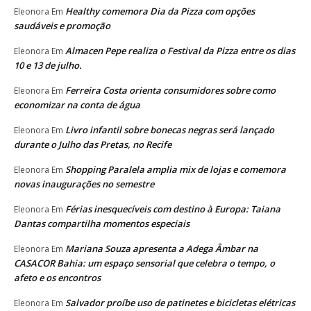
Healthy comemora Dia da Pizza com opções
Eleonora
Em
saudáveis e promoção
Almacen Pepe realiza o Festival da Pizza entre os dias
Eleonora
Em
10 e 13 de julho.
Ferreira Costa orienta consumidores sobre como
Eleonora
Em
economizar na conta de água
Livro infantil sobre bonecas negras será lançado
Eleonora
Em
durante o Julho das Pretas, no Recife
Shopping Paralela amplia mix de lojas e comemora
Eleonora
Em
novas inaugurações no semestre
Férias inesquecíveis com destino à Europa: Taiana
Eleonora
Em
Dantas compartilha momentos especiais
Mariana Souza apresenta a Adega Âmbar na
Eleonora
Em
CASACOR Bahia: um espaço sensorial que celebra o tempo, o
afeto e os encontros
Salvador proíbe uso de patinetes e bicicletas elétricas
Eleonora
Em