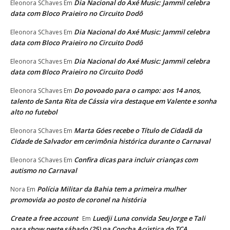
Dia Nacional do Axé Music: Jammil celebra
Eleonora SChaves
Em
data com Bloco Praieiro no Circuito Dodô
Dia Nacional do Axé Music: Jammil celebra
Eleonora SChaves
Em
data com Bloco Praieiro no Circuito Dodô
Dia Nacional do Axé Music: Jammil celebra
Eleonora SChaves
Em
data com Bloco Praieiro no Circuito Dodô
Do povoado para o campo: aos 14 anos,
Eleonora SChaves
Em
talento de Santa Rita de Cássia vira destaque em Valente e sonha
alto no futebol
Marta Góes recebe o Título de Cidadã da
Eleonora SChaves
Em
Cidade de Salvador em cerimônia histórica durante o Carnaval
Confira dicas para incluir crianças com
Eleonora SChaves
Em
autismo no Carnaval
Polícia Militar da Bahia tem a primeira mulher
Nora
Em
promovida ao posto de coronel na história
Create a free account
Luedji Luna convida Seu Jorge e Tali
Em
para show neste sábado (25) na Concha Acústica do TCA