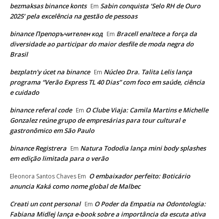
bezmaksas binance konts
Sabin conquista ‘Selo RH de Ouro
Em
2025’ pela excelência na gestão de pessoas
binance Препоръчителен код
Bracell enaltece a força da
Em
diversidade ao participar do maior desfile de moda negra do
Brasil
bezplatn'y úcet na binance
Núcleo Dra. Talita Lelis lança
Em
programa “Verão Express TL 40 Dias” com foco em saúde, ciência
e cuidado
binance referal code
O Clube Viaja: Camila Martins e Michelle
Em
Gonzalez reúne grupo de empresárias para tour cultural e
gastronômico em São Paulo
binance Registrera
Natura Tododia lança mini body splashes
Em
em edição limitada para o verão
O embaixador perfeito: Boticário
Eleonora Santos Chaves
Em
anuncia Kaká como nome global de Malbec
Creati un cont personal
O Poder da Empatia na Odontologia:
Em
Fabiana Midlej lança e-book sobre a importância da escuta ativa