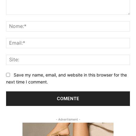
Comentário:
No
Ema
Sit
Save my name, email, and website in this browser for the
next time I comment.
- Advertisment -