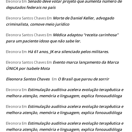
Senado deve votar projeto que aumenta número de
Eleonora
Em
deputados federais no país
Morte de Daniel Keller, advogado
Eleonora Santos Chaves
Em
criminalista, comove meio jurídico
Médica adaptou “receita carinhosa”
Eleonora Santos Chaves
Em
para um paciente idoso que não sabe ler.
Há 61 anos, JK era silenciado pelos militares.
Eleonora
Em
Evento marca lançamento da Marca
Eleonora Santos Chaves
Em
ÚNICA por Isabele Mota
Eleonora Santos Chaves
O Brasil que parou de sorrir
Em
Estimulação auditiva acelera evolução terapêutica e
Eleonora
Em
melhora atenção, memória e linguagem, explica fonoaudióloga
Estimulação auditiva acelera evolução terapêutica e
Eleonora
Em
melhora atenção, memória e linguagem, explica fonoaudióloga
Estimulação auditiva acelera evolução terapêutica e
Eleonora
Em
melhora atenção, memória e linguagem, explica fonoaudióloga