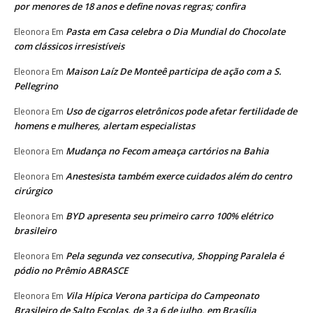
por menores de 18 anos e define novas regras; confira
Pasta em Casa celebra o Dia Mundial do Chocolate
Eleonora
Em
com clássicos irresistíveis
Maison Laíz De Monteê participa de ação com a S.
Eleonora
Em
Pellegrino
Uso de cigarros eletrônicos pode afetar fertilidade de
Eleonora
Em
homens e mulheres, alertam especialistas
Mudança no Fecom ameaça cartórios na Bahia
Eleonora
Em
Anestesista também exerce cuidados além do centro
Eleonora
Em
cirúrgico
BYD apresenta seu primeiro carro 100% elétrico
Eleonora
Em
brasileiro
Pela segunda vez consecutiva, Shopping Paralela é
Eleonora
Em
pódio no Prêmio ABRASCE
Vila Hípica Verona participa do Campeonato
Eleonora
Em
Brasileiro de Salto Escolas, de 3 a 6 de julho, em Brasília