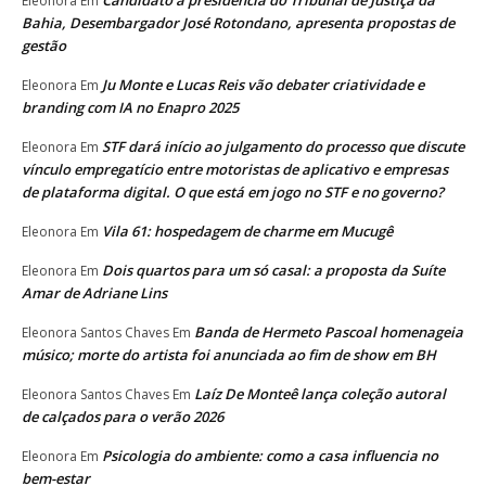
Candidato à presidência do Tribunal de Justiça da
Eleonora
Em
Bahia, Desembargador José Rotondano, apresenta propostas de
gestão
Ju Monte e Lucas Reis vão debater criatividade e
Eleonora
Em
branding com IA no Enapro 2025
STF dará início ao julgamento do processo que discute
Eleonora
Em
vínculo empregatício entre motoristas de aplicativo e empresas
de plataforma digital. O que está em jogo no STF e no governo?
Vila 61: hospedagem de charme em Mucugê
Eleonora
Em
Dois quartos para um só casal: a proposta da Suíte
Eleonora
Em
Amar de Adriane Lins
Banda de Hermeto Pascoal homenageia
Eleonora Santos Chaves
Em
músico; morte do artista foi anunciada ao fim de show em BH
Laíz De Monteê lança coleção autoral
Eleonora Santos Chaves
Em
de calçados para o verão 2026
Psicologia do ambiente: como a casa influencia no
Eleonora
Em
bem-estar