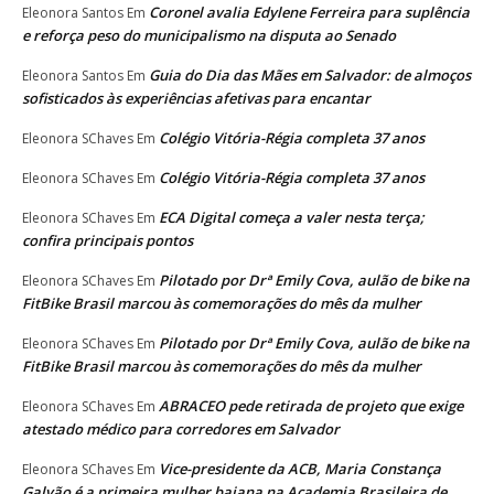
Coronel avalia Edylene Ferreira para suplência
Eleonora Santos
Em
e reforça peso do municipalismo na disputa ao Senado
Guia do Dia das Mães em Salvador: de almoços
Eleonora Santos
Em
sofisticados às experiências afetivas para encantar
Colégio Vitória-Régia completa 37 anos
Eleonora SChaves
Em
Colégio Vitória-Régia completa 37 anos
Eleonora SChaves
Em
ECA Digital começa a valer nesta terça;
Eleonora SChaves
Em
confira principais pontos
Pilotado por Drª Emily Cova, aulão de bike na
Eleonora SChaves
Em
FitBike Brasil marcou às comemorações do mês da mulher
Pilotado por Drª Emily Cova, aulão de bike na
Eleonora SChaves
Em
FitBike Brasil marcou às comemorações do mês da mulher
ABRACEO pede retirada de projeto que exige
Eleonora SChaves
Em
atestado médico para corredores em Salvador
Vice-presidente da ACB, Maria Constança
Eleonora SChaves
Em
Galvão é a primeira mulher baiana na Academia Brasileira de