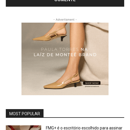
- Advertisment -
MOST POPULAR
FMG+ é o escritório escolhido para assinar