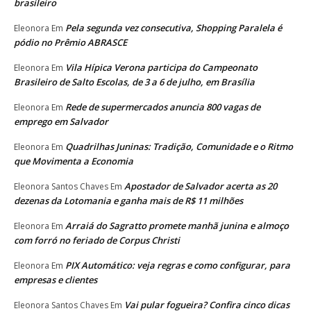
brasileiro
Pela segunda vez consecutiva, Shopping Paralela é
Eleonora
Em
pódio no Prêmio ABRASCE
Vila Hípica Verona participa do Campeonato
Eleonora
Em
Brasileiro de Salto Escolas, de 3 a 6 de julho, em Brasília
Rede de supermercados anuncia 800 vagas de
Eleonora
Em
emprego em Salvador
Quadrilhas Juninas: Tradição, Comunidade e o Ritmo
Eleonora
Em
que Movimenta a Economia
Apostador de Salvador acerta as 20
Eleonora Santos Chaves
Em
dezenas da Lotomania e ganha mais de R$ 11 milhões
Arraiá do Sagratto promete manhã junina e almoço
Eleonora
Em
com forró no feriado de Corpus Christi
PIX Automático: veja regras e como configurar, para
Eleonora
Em
empresas e clientes
Vai pular fogueira? Confira cinco dicas
Eleonora Santos Chaves
Em