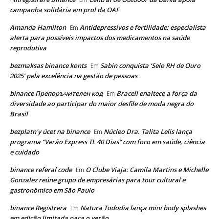
campanha solidária em prol da OAF
Amanda Hamilton
Antidepressivos e fertilidade: especialista
Em
alerta para possíveis impactos dos medicamentos na saúde
reprodutiva
bezmaksas binance konts
Sabin conquista ‘Selo RH de Ouro
Em
2025’ pela excelência na gestão de pessoas
binance Препоръчителен код
Bracell enaltece a força da
Em
diversidade ao participar do maior desfile de moda negra do
Brasil
bezplatn'y úcet na binance
Núcleo Dra. Talita Lelis lança
Em
programa “Verão Express TL 40 Dias” com foco em saúde, ciência
e cuidado
binance referal code
O Clube Viaja: Camila Martins e Michelle
Em
Gonzalez reúne grupo de empresárias para tour cultural e
gastronômico em São Paulo
binance Registrera
Natura Tododia lança mini body splashes
Em
em edição limitada para o verão