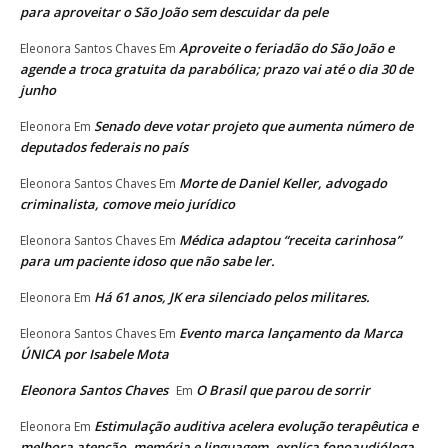
para aproveitar o São João sem descuidar da pele
Aproveite o feriadão do São João e
Eleonora Santos Chaves
Em
agende a troca gratuita da parabólica; prazo vai até o dia 30 de
junho
Senado deve votar projeto que aumenta número de
Eleonora
Em
deputados federais no país
Morte de Daniel Keller, advogado
Eleonora Santos Chaves
Em
criminalista, comove meio jurídico
Médica adaptou “receita carinhosa”
Eleonora Santos Chaves
Em
para um paciente idoso que não sabe ler.
Há 61 anos, JK era silenciado pelos militares.
Eleonora
Em
Evento marca lançamento da Marca
Eleonora Santos Chaves
Em
ÚNICA por Isabele Mota
Eleonora Santos Chaves
O Brasil que parou de sorrir
Em
Estimulação auditiva acelera evolução terapêutica e
Eleonora
Em
melhora atenção, memória e linguagem, explica fonoaudióloga