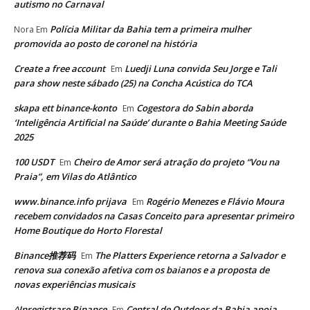
autismo no Carnaval
Polícia Militar da Bahia tem a primeira mulher
Nora
Em
promovida ao posto de coronel na história
Create a free account
Luedji Luna convida Seu Jorge e Tali
Em
para show neste sábado (25) na Concha Acústica do TCA
skapa ett binance-konto
Cogestora do Sabin aborda
Em
‘Inteligência Artificial na Saúde’ durante o Bahia Meeting Saúde
2025
100 USDT
Cheiro de Amor será atração do projeto “Vou na
Em
Praia”, em Vilas do Atlântico
www.binance.info prijava
Rogério Menezes e Flávio Moura
Em
recebem convidados na Casas Conceito para apresentar primeiro
Home Boutique do Horto Florestal
Binance推荐码
The Platters Experience retorna a Salvador e
Em
renova sua conexão afetiva com os baianos e a proposta de
novas experiências musicais
^Inregistrare Binance
Central de Outdoor da Bahia apoia
Em