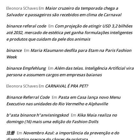
Maior cruzeiro da temporada chega a
Eleonora SChaves
Em
Salvador e passageiros são recebidos em clima de Carnaval
binance referal code
Com projeção de atingir USD 3,2 bilhões
Em
até 2032, mercado de estética pet ganha formulações inteligentes
e produtos que cuidam da pele dos animais
binance
Maria Klaumann desfila para Etam na Paris Fashion
Em
Week
binance Empfehlung
Além das telas. Inteligência Artificial vira
Em
persona e assumem cargos em empresas baianas
CARNAVAL É PRA PET?
Eleonora SChaves
Em
Binance Referral Code
Pasta em Casa lança novo Menu
Em
Executivo nas unidades do Rio Vermelho e Alphaville
b"asta binance h"anvisningskod
Kika Maia realiza no
Em
domingo (16) mais uma edição do Fashion Dolls
注册
Novembro Azul: a importância da prevenção e do
Em
diagnóstico precoce do câncer de próstata