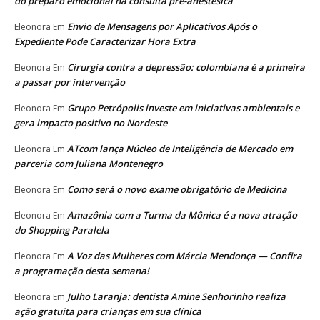
do preparo emocional na consulta pré-anestésica
Envio de Mensagens por Aplicativos Após o
Eleonora
Em
Expediente Pode Caracterizar Hora Extra
Cirurgia contra a depressão: colombiana é a primeira
Eleonora
Em
a passar por intervenção
Grupo Petrópolis investe em iniciativas ambientais e
Eleonora
Em
gera impacto positivo no Nordeste
ATcom lança Núcleo de Inteligência de Mercado em
Eleonora
Em
parceria com Juliana Montenegro
Como será o novo exame obrigatório de Medicina
Eleonora
Em
Amazônia com a Turma da Mônica é a nova atração
Eleonora
Em
do Shopping Paralela
A Voz das Mulheres com Márcia Mendonça — Confira
Eleonora
Em
a programação desta semana!
Julho Laranja: dentista Amine Senhorinho realiza
Eleonora
Em
ação gratuita para crianças em sua clínica