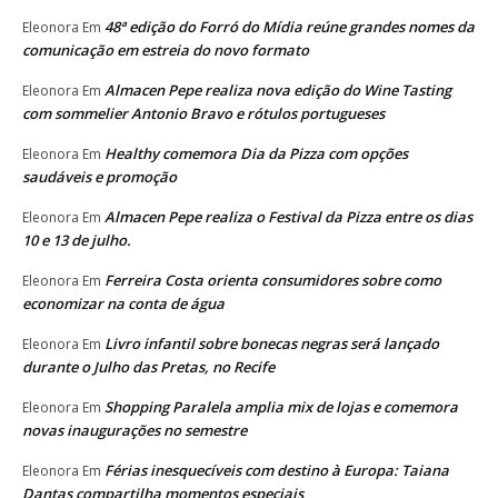
48ª edição do Forró do Mídia reúne grandes nomes da
Eleonora
Em
comunicação em estreia do novo formato
Almacen Pepe realiza nova edição do Wine Tasting
Eleonora
Em
com sommelier Antonio Bravo e rótulos portugueses
Healthy comemora Dia da Pizza com opções
Eleonora
Em
saudáveis e promoção
Almacen Pepe realiza o Festival da Pizza entre os dias
Eleonora
Em
10 e 13 de julho.
Ferreira Costa orienta consumidores sobre como
Eleonora
Em
economizar na conta de água
Livro infantil sobre bonecas negras será lançado
Eleonora
Em
durante o Julho das Pretas, no Recife
Shopping Paralela amplia mix de lojas e comemora
Eleonora
Em
novas inaugurações no semestre
Férias inesquecíveis com destino à Europa: Taiana
Eleonora
Em
Dantas compartilha momentos especiais