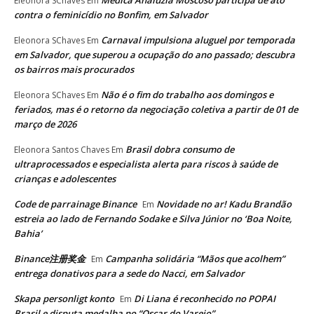
Médica Analuzia Moscoso participa de ato
Eleonora SChaves
Em
contra o feminicídio no Bonfim, em Salvador
Carnaval impulsiona aluguel por temporada
Eleonora SChaves
Em
em Salvador, que superou a ocupação do ano passado; descubra
os bairros mais procurados
Não é o fim do trabalho aos domingos e
Eleonora SChaves
Em
feriados, mas é o retorno da negociação coletiva a partir de 01 de
março de 2026
Brasil dobra consumo de
Eleonora Santos Chaves
Em
ultraprocessados e especialista alerta para riscos à saúde de
crianças e adolescentes
Code de parrainage Binance
Novidade no ar! Kadu Brandão
Em
estreia ao lado de Fernando Sodake e Silva Júnior no ‘Boa Noite,
Bahia’
Binance注册奖金
Campanha solidária “Mãos que acolhem”
Em
entrega donativos para a sede do Nacci, em Salvador
Skapa personligt konto
Di Liana é reconhecido no POPAI
Em
Brasil e disputa medalha no “Oscar do Varejo”