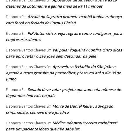
Apostador de Salvador acerta as 20
Eleonora Santos Chaves
Em
dezenas da Lotomania e ganha mais de R$ 11 milhões
Arraiá do Sagratto promete manhã junina e almoço
Eleonora
Em
com forró no feriado de Corpus Christi
PIX Automático: veja regras e como configurar, para
Eleonora
Em
empresas e clientes
Vai pular fogueira? Confira cinco dicas
Eleonora Santos Chaves
Em
para aproveitar o São João sem descuidar da pele
Aproveite o feriadão do São João e
Eleonora Santos Chaves
Em
agende a troca gratuita da parabólica; prazo vai até o dia 30 de
junho
Senado deve votar projeto que aumenta número de
Eleonora
Em
deputados federais no país
Morte de Daniel Keller, advogado
Eleonora Santos Chaves
Em
criminalista, comove meio jurídico
Médica adaptou “receita carinhosa”
Eleonora Santos Chaves
Em
para um paciente idoso que não sabe ler.