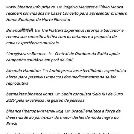
www.binance.info prijava
Rogério Menezes e Flávio Moura
Em
recebem convidados na Casas Conceito para apresentar primeiro
Home Boutique do Horto Florestal
Binance推荐码
The Platters Experience retorna a Salvador e
Em
renova sua conexão afetiva com os baianos e a proposta de
novas experiências musicais
^Inregistrare Binance
Central de Outdoor da Bahia apoia
Em
campanha solidária em prol da OAF
Amanda Hamilton
Antidepressivos e fertilidade: especialista
Em
alerta para possíveis impactos dos medicamentos na saúde
reprodutiva
bezmaksas binance konts
Sabin conquista ‘Selo RH de Ouro
Em
2025’ pela excelência na gestão de pessoas
binance Препоръчителен код
Bracell enaltece a força da
Em
diversidade ao participar do maior desfile de moda negra do
Brasil