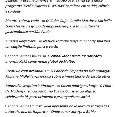
bezplatn'y úcet na binance
Núcleo Dra. Talita Lelis lança
Em
programa “Verão Express TL 40 Dias” com foco em saúde, ciência
e cuidado
binance referal code
O Clube Viaja: Camila Martins e Michelle
Em
Gonzalez reúne grupo de empresárias para tour cultural e
gastronômico em São Paulo
binance Registrera
Natura Tododia lança mini body splashes
Em
em edição limitada para o verão
O embaixador perfeito: Boticário
Eleonora Santos Chaves
Em
anuncia Kaká como nome global de Malbec
Creati un cont personal
O Poder da Empatia na Odontologia:
Em
Fabiana Midlej lança e-book sobre a importância da escuta ativa
Bonus d'inscription à Binance
Gilson Rodrigues lança “O Filho
Em
da Mudança” em Salvador no Dia da Consciência Negra,
celebrando fé, pertencimento e protagonismo social
Kiko Silva apresenta novo livro de fotografias
Eleonora Santos
Em
autorais: Ilha de Itaparica – Onde o mar abraça a Bahia