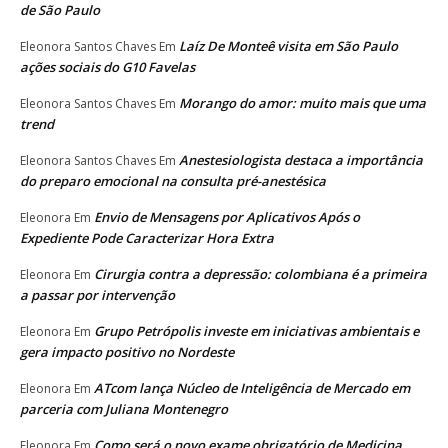
de São Paulo
Laíz De Monteê visita em São Paulo
Eleonora Santos Chaves
Em
ações sociais do G10 Favelas
Morango do amor: muito mais que uma
Eleonora Santos Chaves
Em
trend
Anestesiologista destaca a importância
Eleonora Santos Chaves
Em
do preparo emocional na consulta pré-anestésica
Envio de Mensagens por Aplicativos Após o
Eleonora
Em
Expediente Pode Caracterizar Hora Extra
Cirurgia contra a depressão: colombiana é a primeira
Eleonora
Em
a passar por intervenção
Grupo Petrópolis investe em iniciativas ambientais e
Eleonora
Em
gera impacto positivo no Nordeste
ATcom lança Núcleo de Inteligência de Mercado em
Eleonora
Em
parceria com Juliana Montenegro
Como será o novo exame obrigatório de Medicina
Eleonora
Em