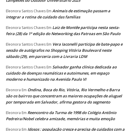
campeões do Outdoor Universitário 2025
Animais de estimação passam a
Eleonora Santos Chaves
Em
integrar a rotina de cuidado das famílias
Laiz de Montêe participa nesta sexta-
Eleonora Santos Chaves
Em
feira (28) da 1ª edição do Networking das Patroas em São Paulo
Vera Iaconelli participa de bate-papo e
Eleonora Santos Chaves
Em
sessão de autógrafos no Shopping Vitória Boulevard neste
sábado (29), em parceria com a Livraria LDM
Salvador ganha clínica dedicada ao
Eleonora Santos Chaves
Em
cuidado de doenças reumáticas e autoimunes, em espaço
moderno e humanizado na Avenida Paulo VI
Ondina, Boca do Rio, Vitória, Rio Vermelho e Barra
Eleonora
Em
são os bairros que concentram as maiores ocupações de aluguel
por temporada em Salvador, afirma gestora do segmento
Reencontro da Turma de 1998 do Colégio Antônio
Eleonora
Em
Pedreira/Nobel celebra amizade, memórias e muita emoção
Idosos : população cresce e precisa de cuidados com a
Eleonora
Em