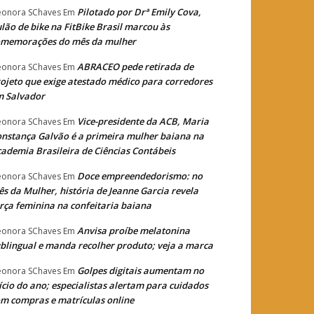
Pilotado por Drª Emily Cova,
eonora SChaves
Em
lão de bike na FitBike Brasil marcou às
omemorações do mês da mulher
ABRACEO pede retirada de
eonora SChaves
Em
ojeto que exige atestado médico para corredores
m Salvador
Vice-presidente da ACB, Maria
eonora SChaves
Em
nstança Galvão é a primeira mulher baiana na
ademia Brasileira de Ciências Contábeis
Doce empreendedorismo: no
eonora SChaves
Em
s da Mulher, história de Jeanne Garcia revela
rça feminina na confeitaria baiana
Anvisa proíbe melatonina
eonora SChaves
Em
blingual e manda recolher produto; veja a marca
Golpes digitais aumentam no
eonora SChaves
Em
ício do ano; especialistas alertam para cuidados
m compras e matrículas online