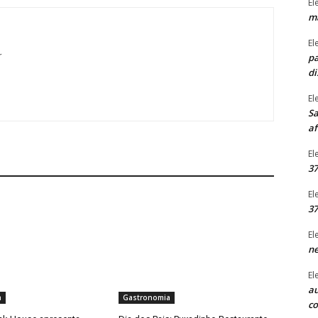
El
ma
El
r
pa
di
El
Sa
af
El
37
El
37
El
ne
El
au
a
Gastronomia
c