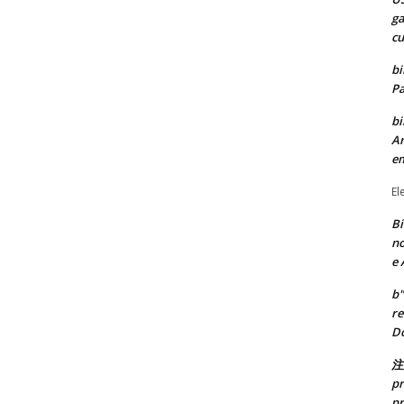
ga
cu
bi
Pa
bi
Ar
e
El
Bi
no
e 
b"
re
Do
注
pr
pr