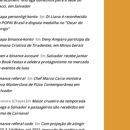
e acolhem” entrega donativos para a sede do
cci, em Salvador
apa personligt konto
Di Liana é reconhecido
Em
 POPAI Brasil e disputa medalha no “Oscar do
rejo”
apa binance-konto
Deny Amparo participa da
Em
mana Criativa de Tiradentes, em Minas Gerais
en a binance account
Salvador recebe jantar
Em
 Book Festas e celebra protagonismo no mercado
 eventos de luxo
nance referral
Chef Marco Caria ministra
Em
va Masterclass de Pizza Contemporânea em
lvador
Maior cruzeiro da temporada
eonora SChaves
Em
ega a Salvador e passageiros são recebidos em
ima de Carnaval
nance referal code
Com projeção de atingir
Em
D 3,2 bilhões até 2032, mercado de estética pet