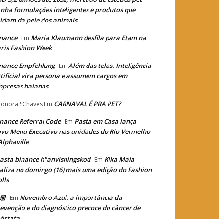
nha formulações inteligentes e produtos que
idam da pele dos animais
nance
Maria Klaumann desfila para Etam na
Em
ris Fashion Week
nance Empfehlung
Além das telas. Inteligência
Em
tificial vira persona e assumem cargos em
mpresas baianas
CARNAVAL É PRA PET?
eonora SChaves
Em
nance Referral Code
Pasta em Casa lança
Em
vo Menu Executivo nas unidades do Rio Vermelho
Alphaville
asta binance h"anvisningskod
Kika Maia
Em
aliza no domingo (16) mais uma edição do Fashion
lls
册
Novembro Azul: a importância da
Em
evenção e do diagnóstico precoce do câncer de
óstata