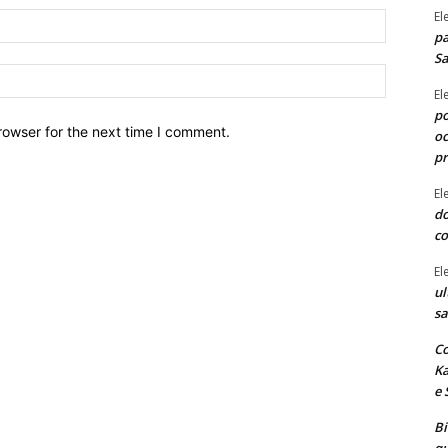
El
Email:*
pa
Sa
Site:
El
po
rowser for the next time I comment.
oc
p
El
do
co
El
ul
sa
Co
Ka
e 
B