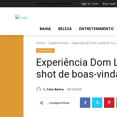
sexta-feira, agosto 7, 2026
Sign in / Join
Buy now!
BAHIA
BELEZA
ENTRETENIMENTO
Home
Gastronomia
Experiência Dom Lambão na Co
Gastronomia
Experiência Dom
shot de boas-vind
By
Fato Bahia
06/16/2026
Compartilhar