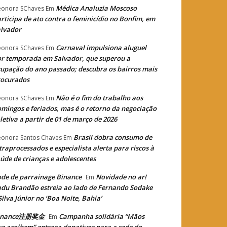
Médica Analuzia Moscoso
eonora SChaves
Em
rticipa de ato contra o feminicídio no Bonfim, em
lvador
Carnaval impulsiona aluguel
eonora SChaves
Em
r temporada em Salvador, que superou a
upação do ano passado; descubra os bairros mais
rocurados
Não é o fim do trabalho aos
eonora SChaves
Em
mingos e feriados, mas é o retorno da negociação
letiva a partir de 01 de março de 2026
Brasil dobra consumo de
eonora Santos Chaves
Em
traprocessados e especialista alerta para riscos à
úde de crianças e adolescentes
de de parrainage Binance
Novidade no ar!
Em
du Brandão estreia ao lado de Fernando Sodake
Silva Júnior no ‘Boa Noite, Bahia’
inance注册奖金
Campanha solidária “Mãos
Em