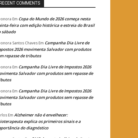
RECENT COMMENTS
Copa do Mundo de 2026 começa nesta
eonora
Em
inta-feira com edição histórica e estreia do Brasil
o sábado
Campanha Dia Livre de
eonora Santos Chaves
Em
postos 2026 movimenta Salvador com produtos
m repasse de tributos
Campanha Dia Livre de Impostos 2026
eonora
Em
vimenta Salvador com produtos sem repasse de
ibutos
Campanha Dia Livre de Impostos 2026
eonora
Em
vimenta Salvador com produtos sem repasse de
ibutos
Alzheimer não é envelhecer:
rlos
Em
sioterapeuta explica os primeiros sinais e a
portância do diagnóstico