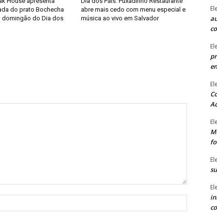
ak House apresenta
Dia dos Pais: Puxadinho Restaurante
El
tada do prato Bochecha
abre mais cedo com menu especial e
au
o domingão do Dia dos
música ao vivo em Salvador
c
El
pr
e
El
Co
Ac
El
Mê
fo
El
su
El
in
Nome:*
co