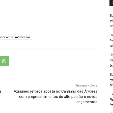
El
qu
n
El
ndeComerEmSalvador
Im
se
El
mo
tr
El
mo
tr
Próxima Notícia
é
Azinunes reforça aposta no Caminho das Árvores
Ca
com empreendimentos de alto padrão e novos
fi
lançamentos
im