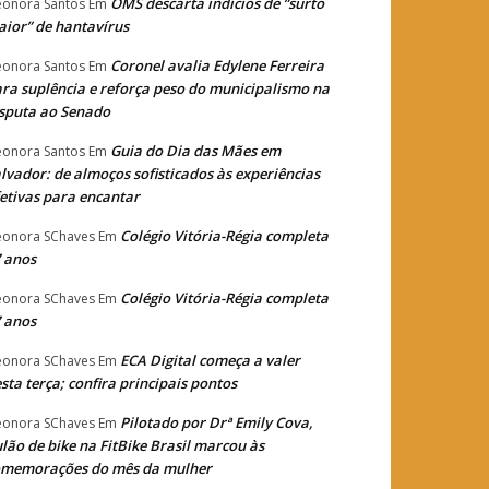
OMS descarta indícios de “surto
eonora Santos
Em
ior” de hantavírus
Coronel avalia Edylene Ferreira
eonora Santos
Em
ra suplência e reforça peso do municipalismo na
sputa ao Senado
Guia do Dia das Mães em
eonora Santos
Em
lvador: de almoços sofisticados às experiências
etivas para encantar
Colégio Vitória-Régia completa
eonora SChaves
Em
 anos
Colégio Vitória-Régia completa
eonora SChaves
Em
 anos
ECA Digital começa a valer
eonora SChaves
Em
sta terça; confira principais pontos
Pilotado por Drª Emily Cova,
eonora SChaves
Em
lão de bike na FitBike Brasil marcou às
omemorações do mês da mulher