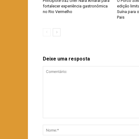
Principote traz chef Nara Amaral para
O Porco Ste
fortalecer experiência gastronômica
edição limi
no Rio Vermelho
Suína para 
Pais
Deixe uma resposta
Comentário: