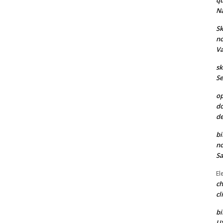
qu
Na
Sk
no
Va
sk
Se
op
do
de
bi
no
Sa
El
ch
cl
bi
US