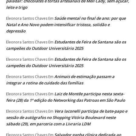
paladar: chocolates e tortas artesanais de Mell Cady, sem açúcar,
leite e trigo
Saúde mental no final de ano: por que
Eleonora Santos Chaves
Em
Natal e Ano Novo podem intensificar tristeza, solidão e
depressão
Estudantes de Feira de Santana são os
Eleonora Santos Chaves
Em
campeões do Outdoor Universitário 2025
Estudantes de Feira de Santana são os
Eleonora Santos Chaves
Em
campeões do Outdoor Universitário 2025
Animais de estimação passam a
Eleonora Santos Chaves
Em
integrar a rotina de cuidado das famílias
Laiz de Montêe participa nesta sexta-
Eleonora Santos Chaves
Em
feira (28) da 1ª edição do Networking das Patroas em São Paulo
Vera Iaconelli participa de bate-papo e
Eleonora Santos Chaves
Em
sessão de autógrafos no Shopping Vitória Boulevard neste
sábado (29), em parceria com a Livraria LDM
Salvador ganha clínica dedicada ao
Eleonora Santos Chaves
Em