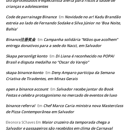
ultraprocessados e especialista alerta para riscos à saúde de
crianças e adolescentes
Code de parrainage Binance
Novidade no ar! Kadu Brandão
Em
estreia ao lado de Fernando Sodake e Silva Júnior no ‘Boa Noite,
Bahia’
Binance注册奖金
Campanha solidária “Mãos que acolhem”
Em
entrega donativos para a sede do Nacci, em Salvador
Skapa personligt konto
Di Liana é reconhecido no POPAI
Em
Brasil e disputa medalha no “Oscar do Varejo”
skapa binance-konto
Deny Amparo participa da Semana
Em
Criativa de Tiradentes, em Minas Gerais
open a binance account
Salvador recebe jantar do Book
Em
Festas e celebra protagonismo no mercado de eventos de luxo
binance referral
Chef Marco Caria ministra nova Masterclass
Em
de Pizza Contemporânea em Salvador
Maior cruzeiro da temporada chega a
Eleonora SChaves
Em
Salvador e passageiros são recebidos em clima de Carnaval