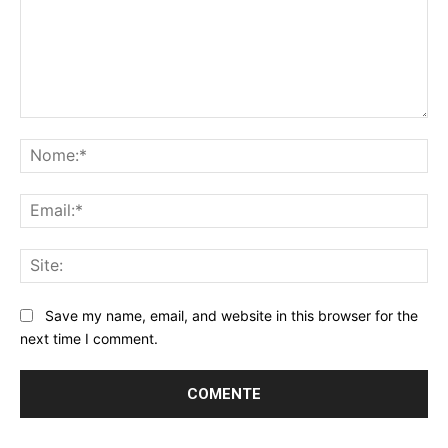
Comentário:
No
Ema
Sit
Save my name, email, and website in this browser for the
next time I comment.