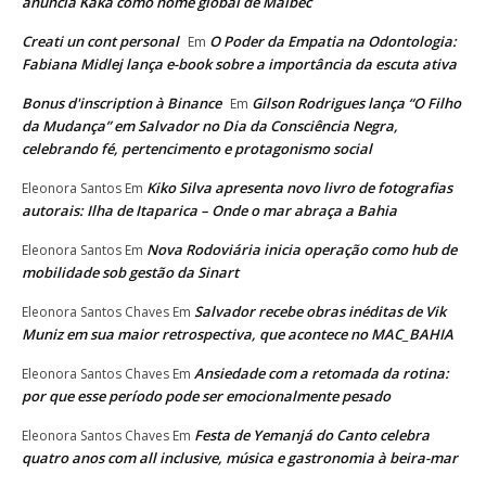
anuncia Kaká como nome global de Malbec
Creati un cont personal
O Poder da Empatia na Odontologia:
Em
Fabiana Midlej lança e-book sobre a importância da escuta ativa
Bonus d'inscription à Binance
Gilson Rodrigues lança “O Filho
Em
da Mudança” em Salvador no Dia da Consciência Negra,
celebrando fé, pertencimento e protagonismo social
Kiko Silva apresenta novo livro de fotografias
Eleonora Santos
Em
autorais: Ilha de Itaparica – Onde o mar abraça a Bahia
Nova Rodoviária inicia operação como hub de
Eleonora Santos
Em
mobilidade sob gestão da Sinart
Salvador recebe obras inéditas de Vik
Eleonora Santos Chaves
Em
Muniz em sua maior retrospectiva, que acontece no MAC_BAHIA
Ansiedade com a retomada da rotina:
Eleonora Santos Chaves
Em
por que esse período pode ser emocionalmente pesado
Festa de Yemanjá do Canto celebra
Eleonora Santos Chaves
Em
quatro anos com all inclusive, música e gastronomia à beira-mar