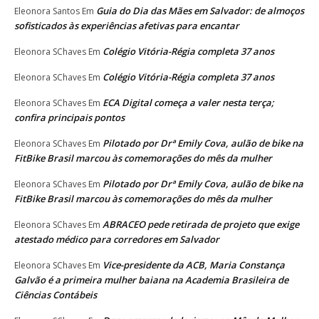
Guia do Dia das Mães em Salvador: de almoços
Eleonora Santos
Em
sofisticados às experiências afetivas para encantar
Colégio Vitória-Régia completa 37 anos
Eleonora SChaves
Em
Colégio Vitória-Régia completa 37 anos
Eleonora SChaves
Em
ECA Digital começa a valer nesta terça;
Eleonora SChaves
Em
confira principais pontos
Pilotado por Drª Emily Cova, aulão de bike na
Eleonora SChaves
Em
FitBike Brasil marcou às comemorações do mês da mulher
Pilotado por Drª Emily Cova, aulão de bike na
Eleonora SChaves
Em
FitBike Brasil marcou às comemorações do mês da mulher
ABRACEO pede retirada de projeto que exige
Eleonora SChaves
Em
atestado médico para corredores em Salvador
Vice-presidente da ACB, Maria Constança
Eleonora SChaves
Em
Galvão é a primeira mulher baiana na Academia Brasileira de
Ciências Contábeis