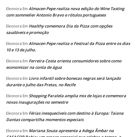
Almacen Pepe realiza nova edição do Wine Tasting
Eleonora
Em
com sommelier Antonio Bravo e rótulos portugueses
Healthy comemora Dia da Pizza com opções
Eleonora
Em
saudáveis e promoção
Almacen Pepe realiza o Festival da Pizza entre os dias
Eleonora
Em
10 e 13 de julho.
Ferreira Costa orienta consumidores sobre como
Eleonora
Em
economizar na conta de água
Livro infantil sobre bonecas negras será lançado
Eleonora
Em
durante o Julho das Pretas, no Recife
Shopping Paralela amplia mix de lojas e comemora
Eleonora
Em
novas inaugurações no semestre
Férias inesquecíveis com destino à Europa: Taiana
Eleonora
Em
Dantas compartilha momentos especiais
Mariana Souza apresenta a Adega Âmbar na
Eleonora
Em
CASACOR Bahia: um espaço sensorial que celebra o tempo, o