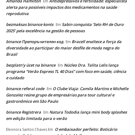
Amanda Hamilton
Antidepressivos e fertilidade: especialista
Em
alerta para possíveis impactos dos medicamentos na saúde
reprodutiva
bezmaksas binance konts
Sabin conquista ‘Selo RH de Ouro
Em
2025’ pela excelência na gestão de pessoas
binance Препоръчителен код
Bracell enaltece a força da
Em
diversidade ao participar do maior desfile de moda negra do
Brasil
bezplatn'y úcet na binance
Núcleo Dra. Talita Lelis lança
Em
programa “Verão Express TL 40 Dias” com foco em saúde, ciência
e cuidado
binance referal code
O Clube Viaja: Camila Martins e Michelle
Em
Gonzalez reúne grupo de empresárias para tour cultural e
gastronômico em São Paulo
binance Registrera
Natura Tododia lança mini body splashes
Em
em edição limitada para o verão
O embaixador perfeito: Boticário
Eleonora Santos Chaves
Em