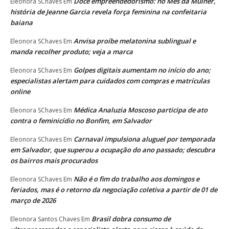
Doce empreendedorismo: no Mês da Mulher,
Eleonora SChaves
Em
história de Jeanne Garcia revela força feminina na confeitaria
baiana
Anvisa proíbe melatonina sublingual e
Eleonora SChaves
Em
manda recolher produto; veja a marca
Golpes digitais aumentam no início do ano;
Eleonora SChaves
Em
especialistas alertam para cuidados com compras e matrículas
online
Médica Analuzia Moscoso participa de ato
Eleonora SChaves
Em
contra o feminicídio no Bonfim, em Salvador
Carnaval impulsiona aluguel por temporada
Eleonora SChaves
Em
em Salvador, que superou a ocupação do ano passado; descubra
os bairros mais procurados
Não é o fim do trabalho aos domingos e
Eleonora SChaves
Em
feriados, mas é o retorno da negociação coletiva a partir de 01 de
março de 2026
Brasil dobra consumo de
Eleonora Santos Chaves
Em