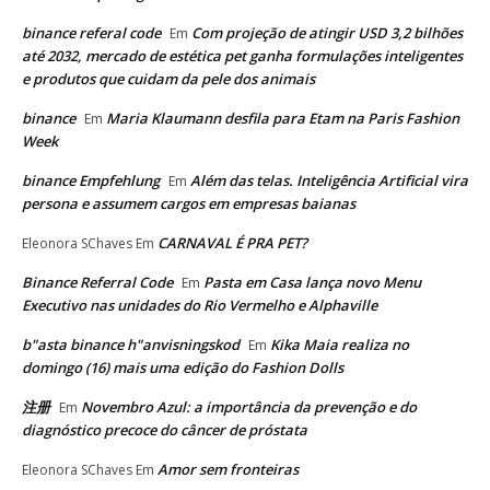
binance referal code
Com projeção de atingir USD 3,2 bilhões
Em
até 2032, mercado de estética pet ganha formulações inteligentes
e produtos que cuidam da pele dos animais
binance
Maria Klaumann desfila para Etam na Paris Fashion
Em
Week
binance Empfehlung
Além das telas. Inteligência Artificial vira
Em
persona e assumem cargos em empresas baianas
CARNAVAL É PRA PET?
Eleonora SChaves
Em
Binance Referral Code
Pasta em Casa lança novo Menu
Em
Executivo nas unidades do Rio Vermelho e Alphaville
b"asta binance h"anvisningskod
Kika Maia realiza no
Em
domingo (16) mais uma edição do Fashion Dolls
注册
Novembro Azul: a importância da prevenção e do
Em
diagnóstico precoce do câncer de próstata
Amor sem fronteiras
Eleonora SChaves
Em