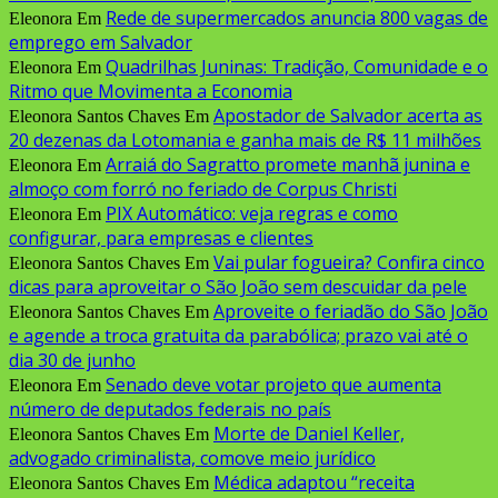
Rede de supermercados anuncia 800 vagas de
Eleonora
Em
emprego em Salvador
Quadrilhas Juninas: Tradição, Comunidade e o
Eleonora
Em
Ritmo que Movimenta a Economia
Apostador de Salvador acerta as
Eleonora Santos Chaves
Em
20 dezenas da Lotomania e ganha mais de R$ 11 milhões
Arraiá do Sagratto promete manhã junina e
Eleonora
Em
almoço com forró no feriado de Corpus Christi
PIX Automático: veja regras e como
Eleonora
Em
configurar, para empresas e clientes
Vai pular fogueira? Confira cinco
Eleonora Santos Chaves
Em
dicas para aproveitar o São João sem descuidar da pele
Aproveite o feriadão do São João
Eleonora Santos Chaves
Em
e agende a troca gratuita da parabólica; prazo vai até o
dia 30 de junho
Senado deve votar projeto que aumenta
Eleonora
Em
número de deputados federais no país
Morte de Daniel Keller,
Eleonora Santos Chaves
Em
advogado criminalista, comove meio jurídico
Médica adaptou “receita
Eleonora Santos Chaves
Em