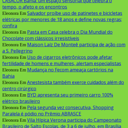
CASACOR Bahia: um espaço sensorial que celebra o
tempo, o afeto e os encontros
Salvador proíbe uso de patinetes e bicicletas
Eleonora
Em
elétricas por menores de 18 anos e define novas regras;
confira
Pasta em Casa celebra o Dia Mundial do
Eleonora
Em
Chocolate com clássicos irresistíveis
Maison Laíz De Monteê participa de ação com
Eleonora
Em
a S. Pellegrino
Uso de cigarros eletrônicos pode afetar
Eleonora
Em
fertilidade de homens e mulheres, alertam especialistas
Mudança no Fecom ameaça cartórios na
Eleonora
Em
Bahia
Anestesista também exerce cuidados além do
Eleonora
Em
centro cirúrgico
BYD apresenta seu primeiro carro 100%
Eleonora
Em
elétrico brasileiro
Pela segunda vez consecutiva, Shopping
Eleonora
Em
Paralela é pódio no Prêmio ABRASCE
Vila Hípica Verona participa do Campeonato
Eleonora
Em
Brasileiro de Salto Escolas, de 3 a 6 de julho, em Brasília