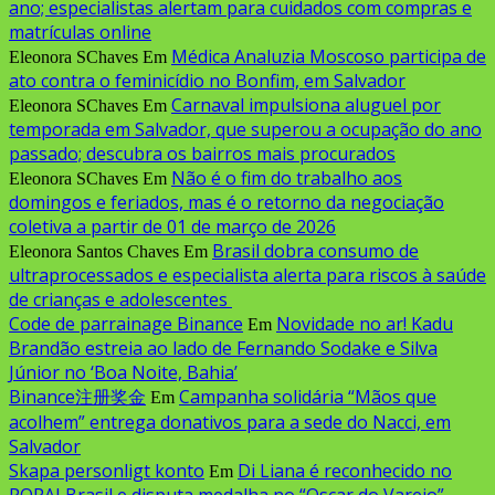
ano; especialistas alertam para cuidados com compras e
matrículas online
Médica Analuzia Moscoso participa de
Eleonora SChaves
Em
ato contra o feminicídio no Bonfim, em Salvador
Carnaval impulsiona aluguel por
Eleonora SChaves
Em
temporada em Salvador, que superou a ocupação do ano
passado; descubra os bairros mais procurados
Não é o fim do trabalho aos
Eleonora SChaves
Em
domingos e feriados, mas é o retorno da negociação
coletiva a partir de 01 de março de 2026
Brasil dobra consumo de
Eleonora Santos Chaves
Em
ultraprocessados e especialista alerta para riscos à saúde
de crianças e adolescentes
Code de parrainage Binance
Novidade no ar! Kadu
Em
Brandão estreia ao lado de Fernando Sodake e Silva
Júnior no ‘Boa Noite, Bahia’
Binance注册奖金
Campanha solidária “Mãos que
Em
acolhem” entrega donativos para a sede do Nacci, em
Salvador
Skapa personligt konto
Di Liana é reconhecido no
Em
POPAI Brasil e disputa medalha no “Oscar do Varejo”