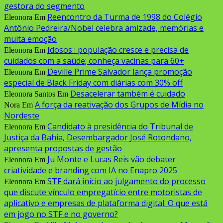
gestora do segmento
Reencontro da Turma de 1998 do Colégio
Eleonora
Em
Antônio Pedreira/Nobel celebra amizade, memórias e
muita emoção
Idosos : população cresce e precisa de
Eleonora
Em
cuidados com a saúde; conheça vacinas para 60+
Deville Prime Salvador lança promoção
Eleonora
Em
especial de Black Friday com diárias com 30% off
Desacelerar também é cuidado
Eleonora Santos
Em
A força da reativação dos Grupos de Mídia no
Nora
Em
Nordeste
Candidato à presidência do Tribunal de
Eleonora
Em
Justiça da Bahia, Desembargador José Rotondano,
apresenta propostas de gestão
Ju Monte e Lucas Reis vão debater
Eleonora
Em
criatividade e branding com IA no Enapro 2025
STF dará início ao julgamento do processo
Eleonora
Em
que discute vínculo empregatício entre motoristas de
aplicativo e empresas de plataforma digital. O que está
em jogo no STF e no governo?