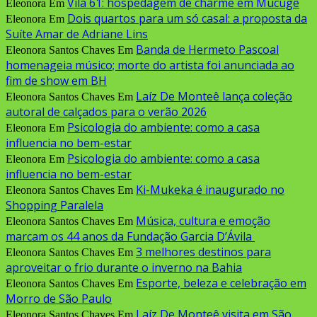
Vila 61: hospedagem de charme em Mucugê
Eleonora
Em
Dois quartos para um só casal: a proposta da
Eleonora
Em
Suíte Amar de Adriane Lins
Banda de Hermeto Pascoal
Eleonora Santos Chaves
Em
homenageia músico; morte do artista foi anunciada ao
fim de show em BH
Laíz De Monteê lança coleção
Eleonora Santos Chaves
Em
autoral de calçados para o verão 2026
Psicologia do ambiente: como a casa
Eleonora
Em
influencia no bem-estar
Psicologia do ambiente: como a casa
Eleonora
Em
influencia no bem-estar
Ki-Mukeka é inaugurado no
Eleonora Santos Chaves
Em
Shopping Paralela
Música, cultura e emoção
Eleonora Santos Chaves
Em
marcam os 44 anos da Fundação Garcia D’Ávila
3 melhores destinos para
Eleonora Santos Chaves
Em
aproveitar o frio durante o inverno na Bahia
Esporte, beleza e celebração em
Eleonora Santos Chaves
Em
Morro de São Paulo
Laíz De Monteê visita em São
Eleonora Santos Chaves
Em