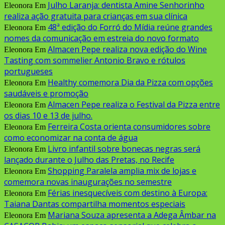
Julho Laranja: dentista Amine Senhorinho
Eleonora
Em
realiza ação gratuita para crianças em sua clínica
48ª edição do Forró do Mídia reúne grandes
Eleonora
Em
nomes da comunicação em estreia do novo formato
Almacen Pepe realiza nova edição do Wine
Eleonora
Em
Tasting com sommelier Antonio Bravo e rótulos
portugueses
Healthy comemora Dia da Pizza com opções
Eleonora
Em
saudáveis e promoção
Almacen Pepe realiza o Festival da Pizza entre
Eleonora
Em
os dias 10 e 13 de julho.
Ferreira Costa orienta consumidores sobre
Eleonora
Em
como economizar na conta de água
Livro infantil sobre bonecas negras será
Eleonora
Em
lançado durante o Julho das Pretas, no Recife
Shopping Paralela amplia mix de lojas e
Eleonora
Em
comemora novas inaugurações no semestre
Férias inesquecíveis com destino à Europa:
Eleonora
Em
Taiana Dantas compartilha momentos especiais
Mariana Souza apresenta a Adega Âmbar na
Eleonora
Em