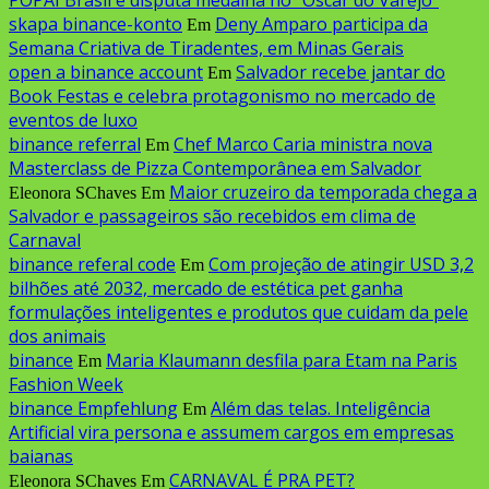
skapa binance-konto
Deny Amparo participa da
Em
Semana Criativa de Tiradentes, em Minas Gerais
open a binance account
Salvador recebe jantar do
Em
Book Festas e celebra protagonismo no mercado de
eventos de luxo
binance referral
Chef Marco Caria ministra nova
Em
Masterclass de Pizza Contemporânea em Salvador
Maior cruzeiro da temporada chega a
Eleonora SChaves
Em
Salvador e passageiros são recebidos em clima de
Carnaval
binance referal code
Com projeção de atingir USD 3,2
Em
bilhões até 2032, mercado de estética pet ganha
formulações inteligentes e produtos que cuidam da pele
dos animais
binance
Maria Klaumann desfila para Etam na Paris
Em
Fashion Week
binance Empfehlung
Além das telas. Inteligência
Em
Artificial vira persona e assumem cargos em empresas
baianas
CARNAVAL É PRA PET?
Eleonora SChaves
Em