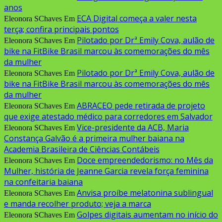
anos
ECA Digital começa a valer nesta
Eleonora SChaves
Em
terça; confira principais pontos
Pilotado por Drª Emily Cova, aulão de
Eleonora SChaves
Em
bike na FitBike Brasil marcou às comemorações do mês
da mulher
Pilotado por Drª Emily Cova, aulão de
Eleonora SChaves
Em
bike na FitBike Brasil marcou às comemorações do mês
da mulher
ABRACEO pede retirada de projeto
Eleonora SChaves
Em
que exige atestado médico para corredores em Salvador
Vice-presidente da ACB, Maria
Eleonora SChaves
Em
Constança Galvão é a primeira mulher baiana na
Academia Brasileira de Ciências Contábeis
Doce empreendedorismo: no Mês da
Eleonora SChaves
Em
Mulher, história de Jeanne Garcia revela força feminina
na confeitaria baiana
Anvisa proíbe melatonina sublingual
Eleonora SChaves
Em
e manda recolher produto; veja a marca
Golpes digitais aumentam no início do
Eleonora SChaves
Em