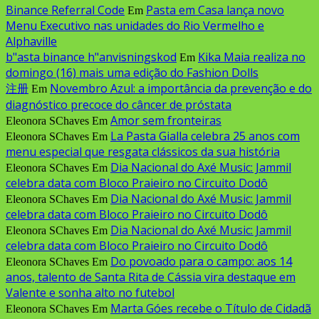
Binance Referral Code
Pasta em Casa lança novo
Em
Menu Executivo nas unidades do Rio Vermelho e
Alphaville
b"asta binance h"anvisningskod
Kika Maia realiza no
Em
domingo (16) mais uma edição do Fashion Dolls
注册
Novembro Azul: a importância da prevenção e do
Em
diagnóstico precoce do câncer de próstata
Amor sem fronteiras
Eleonora SChaves
Em
La Pasta Gialla celebra 25 anos com
Eleonora SChaves
Em
menu especial que resgata clássicos da sua história
Dia Nacional do Axé Music: Jammil
Eleonora SChaves
Em
celebra data com Bloco Praieiro no Circuito Dodô
Dia Nacional do Axé Music: Jammil
Eleonora SChaves
Em
celebra data com Bloco Praieiro no Circuito Dodô
Dia Nacional do Axé Music: Jammil
Eleonora SChaves
Em
celebra data com Bloco Praieiro no Circuito Dodô
Do povoado para o campo: aos 14
Eleonora SChaves
Em
anos, talento de Santa Rita de Cássia vira destaque em
Valente e sonha alto no futebol
Marta Góes recebe o Título de Cidadã
Eleonora SChaves
Em