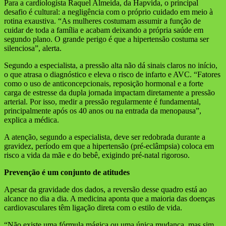
Para a cardiologista Raquel Almeida, da Hapvida, o principal
desafio é cultural: a negligência com o próprio cuidado em meio à
rotina exaustiva. “As mulheres costumam assumir a função de
cuidar de toda a família e acabam deixando a própria saúde em
segundo plano. O grande perigo é que a hipertensão costuma ser
silenciosa”, alerta.
Segundo a especialista, a pressão alta não dá sinais claros no início,
o que atrasa o diagnóstico e eleva o risco de infarto e AVC. “Fatores
como o uso de anticoncepcionais, reposição hormonal e a forte
carga de estresse da dupla jornada impactam diretamente a pressão
arterial. Por isso, medir a pressão regularmente é fundamental,
principalmente após os 40 anos ou na entrada da menopausa”,
explica a médica.
A atenção, segundo a especialista, deve ser redobrada durante a
gravidez, período em que a hipertensão (pré-eclâmpsia) coloca em
risco a vida da mãe e do bebê, exigindo pré-natal rigoroso.
Prevenção é um conjunto de atitudes
Apesar da gravidade dos dados, a reversão desse quadro está ao
alcance no dia a dia. A medicina aponta que a maioria das doenças
cardiovasculares têm ligação direta com o estilo de vida.
“Não existe uma fórmula mágica ou uma única mudança, mas sim