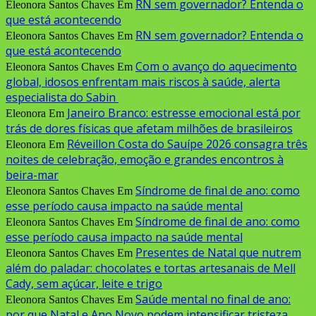
RN sem governador? Entenda o
Eleonora Santos Chaves
Em
que está acontecendo
RN sem governador? Entenda o
Eleonora Santos Chaves
Em
que está acontecendo
Com o avanço do aquecimento
Eleonora Santos Chaves
Em
global, idosos enfrentam mais riscos à saúde, alerta
especialista do Sabin
Janeiro Branco: estresse emocional está por
Eleonora
Em
trás de dores físicas que afetam milhões de brasileiros
Réveillon Costa do Sauípe 2026 consagra três
Eleonora
Em
noites de celebração, emoção e grandes encontros à
beira-mar
Síndrome de final de ano: como
Eleonora Santos Chaves
Em
esse período causa impacto na saúde mental
Síndrome de final de ano: como
Eleonora Santos Chaves
Em
esse período causa impacto na saúde mental
Presentes de Natal que nutrem
Eleonora Santos Chaves
Em
além do paladar: chocolates e tortas artesanais de Mell
Cady, sem açúcar, leite e trigo
Saúde mental no final de ano:
Eleonora Santos Chaves
Em
por que Natal e Ano Novo podem intensificar tristeza,