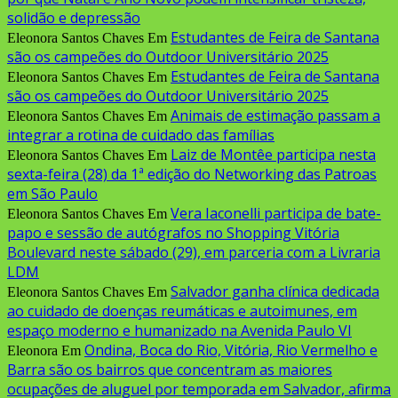
solidão e depressão
Estudantes de Feira de Santana
Eleonora Santos Chaves
Em
são os campeões do Outdoor Universitário 2025
Estudantes de Feira de Santana
Eleonora Santos Chaves
Em
são os campeões do Outdoor Universitário 2025
Animais de estimação passam a
Eleonora Santos Chaves
Em
integrar a rotina de cuidado das famílias
Laiz de Montêe participa nesta
Eleonora Santos Chaves
Em
sexta-feira (28) da 1ª edição do Networking das Patroas
em São Paulo
Vera Iaconelli participa de bate-
Eleonora Santos Chaves
Em
papo e sessão de autógrafos no Shopping Vitória
Boulevard neste sábado (29), em parceria com a Livraria
LDM
Salvador ganha clínica dedicada
Eleonora Santos Chaves
Em
ao cuidado de doenças reumáticas e autoimunes, em
espaço moderno e humanizado na Avenida Paulo VI
Ondina, Boca do Rio, Vitória, Rio Vermelho e
Eleonora
Em
Barra são os bairros que concentram as maiores
ocupações de aluguel por temporada em Salvador, afirma