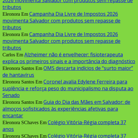
2026 movimenta Salvador com produtos sem repasse de
tributos
Campanha Dia Livre de Impostos 2026
Eleonora
Em
movimenta Salvador com produtos sem repasse de
tributos
Campanha Dia Livre de Impostos 2026
Eleonora
Em
movimenta Salvador com produtos sem repasse de
tributos
Alzheimer não é envelhecer: fisioterapeuta
Carlos
Em
explica os primeiros sinais e a importância do diagnóstico
OMS descarta indícios de “surto maior”
Eleonora Santos
Em
de hantavírus
Coronel avalia Edylene Ferreira para
Eleonora Santos
Em
suplência e reforça peso do municipalismo na disputa ao
Senado
Guia do Dia das Mães em Salvador: de
Eleonora Santos
Em
almoços sofisticados às experiências afetivas para
encantar
Colégio Vitória-Régia completa 37
Eleonora SChaves
Em
anos
Colégio Vitória-Régia completa 37
Eleonora SChaves
Em