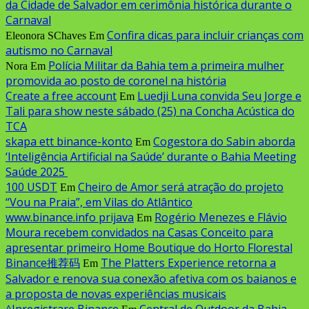
da Cidade de Salvador em cerimônia histórica durante o
Carnaval
Confira dicas para incluir crianças com
Eleonora SChaves
Em
autismo no Carnaval
Polícia Militar da Bahia tem a primeira mulher
Nora
Em
promovida ao posto de coronel na história
Create a free account
Luedji Luna convida Seu Jorge e
Em
Tali para show neste sábado (25) na Concha Acústica do
TCA
skapa ett binance-konto
Cogestora do Sabin aborda
Em
‘Inteligência Artificial na Saúde’ durante o Bahia Meeting
Saúde 2025
100 USDT
Cheiro de Amor será atração do projeto
Em
“Vou na Praia”, em Vilas do Atlântico
www.binance.info prijava
Rogério Menezes e Flávio
Em
Moura recebem convidados na Casas Conceito para
apresentar primeiro Home Boutique do Horto Florestal
Binance推荐码
The Platters Experience retorna a
Em
Salvador e renova sua conexão afetiva com os baianos e
a proposta de novas experiências musicais
^Inregistrare Binance
Central de Outdoor da Bahia