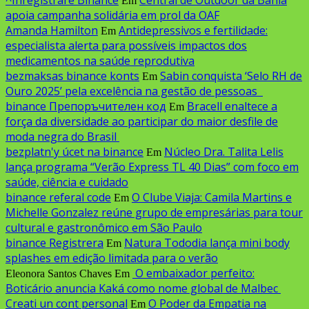
Em
apoia campanha solidária em prol da OAF
Amanda Hamilton
Antidepressivos e fertilidade:
Em
especialista alerta para possíveis impactos dos
medicamentos na saúde reprodutiva
bezmaksas binance konts
Sabin conquista ‘Selo RH de
Em
Ouro 2025’ pela excelência na gestão de pessoas
binance Препоръчителен код
Bracell enaltece a
Em
força da diversidade ao participar do maior desfile de
moda negra do Brasil
bezplatn'y úcet na binance
Núcleo Dra. Talita Lelis
Em
lança programa “Verão Express TL 40 Dias” com foco em
saúde, ciência e cuidado
binance referal code
O Clube Viaja: Camila Martins e
Em
Michelle Gonzalez reúne grupo de empresárias para tour
cultural e gastronômico em São Paulo
binance Registrera
Natura Tododia lança mini body
Em
splashes em edição limitada para o verão
O embaixador perfeito:
Eleonora Santos Chaves
Em
Boticário anuncia Kaká como nome global de Malbec
Creati un cont personal
O Poder da Empatia na
Em