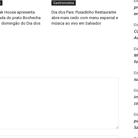
El
a
Gastronomia
pr
ak House apresenta
Dia dos Pais: Puxadinho Restaurante
e
tada do prato Bochecha
abre mais cedo com menu especial e
o domingão do Dia dos
música ao vivo em Salvador
El
Co
Ac
El
Mê
fo
El
su
El
in
co
El
pa
Sa