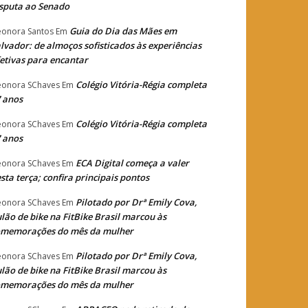
sputa ao Senado
Guia do Dia das Mães em
eonora Santos
Em
lvador: de almoços sofisticados às experiências
etivas para encantar
Colégio Vitória-Régia completa
eonora SChaves
Em
 anos
Colégio Vitória-Régia completa
eonora SChaves
Em
 anos
ECA Digital começa a valer
eonora SChaves
Em
sta terça; confira principais pontos
Pilotado por Drª Emily Cova,
eonora SChaves
Em
lão de bike na FitBike Brasil marcou às
omemorações do mês da mulher
Pilotado por Drª Emily Cova,
eonora SChaves
Em
lão de bike na FitBike Brasil marcou às
omemorações do mês da mulher