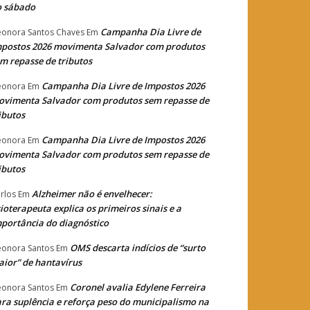
o sábado
Campanha Dia Livre de
eonora Santos Chaves
Em
postos 2026 movimenta Salvador com produtos
m repasse de tributos
Campanha Dia Livre de Impostos 2026
eonora
Em
vimenta Salvador com produtos sem repasse de
ibutos
Campanha Dia Livre de Impostos 2026
eonora
Em
vimenta Salvador com produtos sem repasse de
ibutos
Alzheimer não é envelhecer:
rlos
Em
sioterapeuta explica os primeiros sinais e a
portância do diagnóstico
OMS descarta indícios de “surto
eonora Santos
Em
ior” de hantavírus
Coronel avalia Edylene Ferreira
eonora Santos
Em
ra suplência e reforça peso do municipalismo na