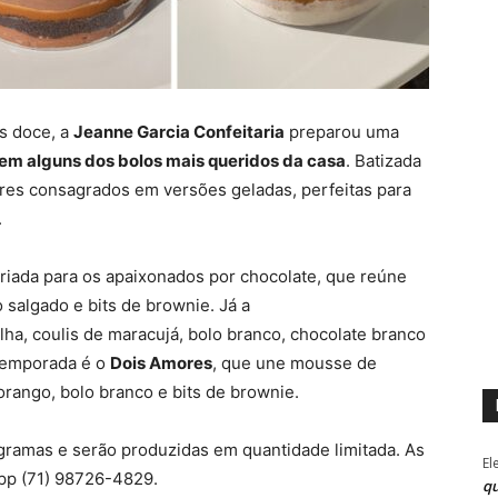
s doce, a
Jeanne Garcia Confeitaria
preparou uma
em alguns dos bolos mais queridos da casa
. Batizada
ores consagrados em versões geladas, perfeitas para
.
criada para os apaixonados por chocolate, que reúne
 salgado e bits de brownie. Já a
a, coulis de maracujá, bolo branco, chocolate branco
 temporada é o
Dois Amores
, que une mousse de
orango, bolo branco e bits de brownie.
amas e serão produzidas em quantidade limitada. As
El
pp (71) 98726-4829.
qu