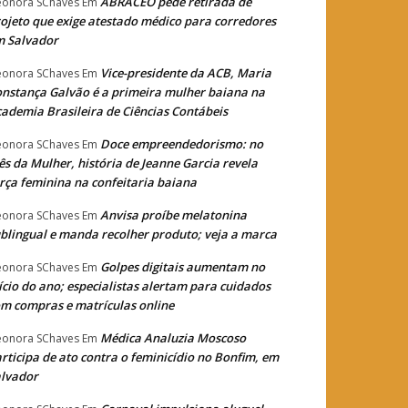
ABRACEO pede retirada de
eonora SChaves
Em
ojeto que exige atestado médico para corredores
m Salvador
Vice-presidente da ACB, Maria
eonora SChaves
Em
nstança Galvão é a primeira mulher baiana na
ademia Brasileira de Ciências Contábeis
Doce empreendedorismo: no
eonora SChaves
Em
s da Mulher, história de Jeanne Garcia revela
rça feminina na confeitaria baiana
Anvisa proíbe melatonina
eonora SChaves
Em
blingual e manda recolher produto; veja a marca
Golpes digitais aumentam no
eonora SChaves
Em
ício do ano; especialistas alertam para cuidados
m compras e matrículas online
Médica Analuzia Moscoso
eonora SChaves
Em
rticipa de ato contra o feminicídio no Bonfim, em
lvador