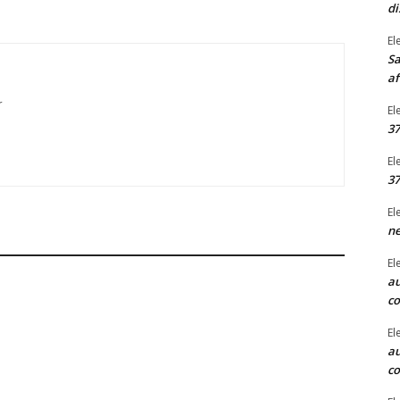
di
El
Sa
af
r
El
37
El
37
El
ne
El
au
c
El
au
c