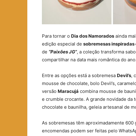
Para tornar o
Dia dos Namorados
ainda mai
edição especial de
sobremesas inspiradas 
de
“Paixões JG”
, a coleção transforma sab
compartilhar na data mais romântica do ano
Entre as opções está a sobremesa
Devil’s
, 
mousse de chocolate, bolo Devil’s, caramelo
versão
Maracujá
combina mousse de baunilh
e crumble crocante. A grande novidade da
chocolate e baunilha, geleia artesanal de m
As sobremesas têm aproximadamente 600 gr
encomendas podem ser feitas pelo WhatsA