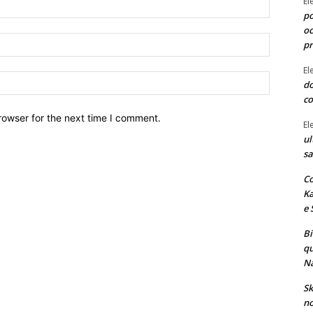
El
Nome:*
po
oc
Email:*
p
El
Site:
do
co
rowser for the next time I comment.
El
ul
sa
Co
Ka
e 
B
qu
Na
Sk
no