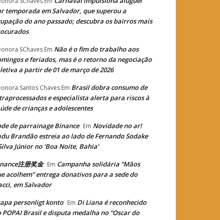
Carnaval impulsiona aluguel
eonora SChaves
Em
r temporada em Salvador, que superou a
upação do ano passado; descubra os bairros mais
rocurados
Não é o fim do trabalho aos
eonora SChaves
Em
mingos e feriados, mas é o retorno da negociação
letiva a partir de 01 de março de 2026
Brasil dobra consumo de
eonora Santos Chaves
Em
traprocessados e especialista alerta para riscos à
úde de crianças e adolescentes
de de parrainage Binance
Novidade no ar!
Em
du Brandão estreia ao lado de Fernando Sodake
Silva Júnior no ‘Boa Noite, Bahia’
inance注册奖金
Campanha solidária “Mãos
Em
e acolhem” entrega donativos para a sede do
cci, em Salvador
apa personligt konto
Di Liana é reconhecido
Em
 POPAI Brasil e disputa medalha no “Oscar do