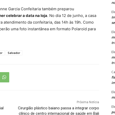
n
eanne Garcia Confeitaria também preparou
El
er celebrar a data na loja
. No dia 12 de junho, a casa
Im
ra atendimento da confeitaria, das 14h às 19h. Como
se
berão uma foto instantânea em formato Polaroid para
El
mo
tr
El
or
Salvador
mo
tr
Ca
fi
im
El
ma
Próxima Notícia
El
ial
Cirurgião plástico baiano passa a integrar corpo
pa
clínico de centro internacional de saúde em Bali