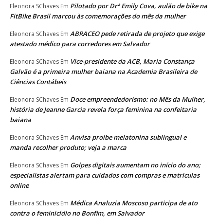
Pilotado por Drª Emily Cova, aulão de bike na
Eleonora SChaves
Em
FitBike Brasil marcou às comemorações do mês da mulher
ABRACEO pede retirada de projeto que exige
Eleonora SChaves
Em
atestado médico para corredores em Salvador
Vice-presidente da ACB, Maria Constança
Eleonora SChaves
Em
Galvão é a primeira mulher baiana na Academia Brasileira de
Ciências Contábeis
Doce empreendedorismo: no Mês da Mulher,
Eleonora SChaves
Em
história de Jeanne Garcia revela força feminina na confeitaria
baiana
Anvisa proíbe melatonina sublingual e
Eleonora SChaves
Em
manda recolher produto; veja a marca
Golpes digitais aumentam no início do ano;
Eleonora SChaves
Em
especialistas alertam para cuidados com compras e matrículas
online
Médica Analuzia Moscoso participa de ato
Eleonora SChaves
Em
contra o feminicídio no Bonfim, em Salvador