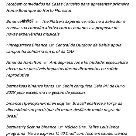
recebem convidados na Casas Conceito para apresentar primeiro
Home Boutique do Horto Florestal
Binance推荐码
The Platters Experience retorna a Salvador e
Em
renova sua conexão afetiva com os baianos e a proposta de
novas experiências musicais
^Inregistrare Binance
Central de Outdoor da Bahia apoia
Em
campanha solidária em prol da OAF
Amanda Hamilton
Antidepressivos e fertilidade: especialista
Em
alerta para possíveis impactos dos medicamentos na saúde
reprodutiva
bezmaksas binance konts
Sabin conquista ‘Selo RH de Ouro
Em
2025’ pela excelência na gestão de pessoas
binance Препоръчителен код
Bracell enaltece a força da
Em
diversidade ao participar do maior desfile de moda negra do
Brasil
bezplatn'y úcet na binance
Núcleo Dra. Talita Lelis lança
Em
programa “Verão Express TL 40 Dias” com foco em saúde, ciência