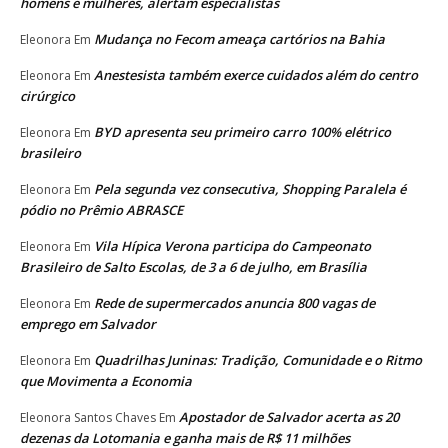
homens e mulheres, alertam especialistas
Mudança no Fecom ameaça cartórios na Bahia
Eleonora
Em
Anestesista também exerce cuidados além do centro
Eleonora
Em
cirúrgico
BYD apresenta seu primeiro carro 100% elétrico
Eleonora
Em
brasileiro
Pela segunda vez consecutiva, Shopping Paralela é
Eleonora
Em
pódio no Prêmio ABRASCE
Vila Hípica Verona participa do Campeonato
Eleonora
Em
Brasileiro de Salto Escolas, de 3 a 6 de julho, em Brasília
Rede de supermercados anuncia 800 vagas de
Eleonora
Em
emprego em Salvador
Quadrilhas Juninas: Tradição, Comunidade e o Ritmo
Eleonora
Em
que Movimenta a Economia
Apostador de Salvador acerta as 20
Eleonora Santos Chaves
Em
dezenas da Lotomania e ganha mais de R$ 11 milhões