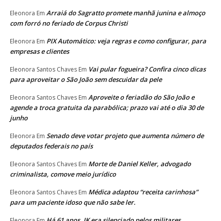
Arraiá do Sagratto promete manhã junina e almoço
Eleonora
Em
com forró no feriado de Corpus Christi
PIX Automático: veja regras e como configurar, para
Eleonora
Em
empresas e clientes
Vai pular fogueira? Confira cinco dicas
Eleonora Santos Chaves
Em
para aproveitar o São João sem descuidar da pele
Aproveite o feriadão do São João e
Eleonora Santos Chaves
Em
agende a troca gratuita da parabólica; prazo vai até o dia 30 de
junho
Senado deve votar projeto que aumenta número de
Eleonora
Em
deputados federais no país
Morte de Daniel Keller, advogado
Eleonora Santos Chaves
Em
criminalista, comove meio jurídico
Médica adaptou “receita carinhosa”
Eleonora Santos Chaves
Em
para um paciente idoso que não sabe ler.
Há 61 anos, JK era silenciado pelos militares.
Eleonora
Em