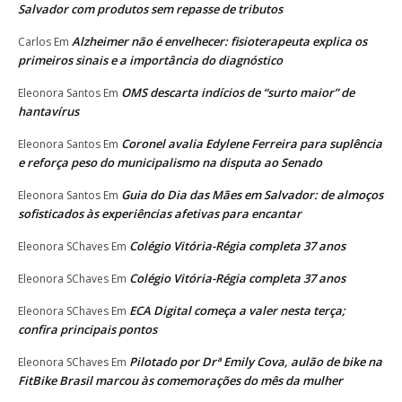
Salvador com produtos sem repasse de tributos
Alzheimer não é envelhecer: fisioterapeuta explica os
Carlos
Em
primeiros sinais e a importância do diagnóstico
OMS descarta indícios de “surto maior” de
Eleonora Santos
Em
hantavírus
Coronel avalia Edylene Ferreira para suplência
Eleonora Santos
Em
e reforça peso do municipalismo na disputa ao Senado
Guia do Dia das Mães em Salvador: de almoços
Eleonora Santos
Em
sofisticados às experiências afetivas para encantar
Colégio Vitória-Régia completa 37 anos
Eleonora SChaves
Em
Colégio Vitória-Régia completa 37 anos
Eleonora SChaves
Em
ECA Digital começa a valer nesta terça;
Eleonora SChaves
Em
confira principais pontos
Pilotado por Drª Emily Cova, aulão de bike na
Eleonora SChaves
Em
FitBike Brasil marcou às comemorações do mês da mulher