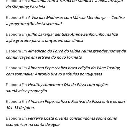
Amazônia com a Turma da Mônica é a nova atração
Eleonora
Em
do Shopping Paralela
A Voz das Mulheres com Márcia Mendonça — Confira
Eleonora
Em
a programação desta semana!
Julho Laranja: dentista Amine Senhorinho realiza
Eleonora
Em
ação gratuita para crianças em sua clínica
48ª edição do Forró do Mídia reúne grandes nomes da
Eleonora
Em
comunicação em estreia do novo formato
Almacen Pepe realiza nova edição do Wine Tasting
Eleonora
Em
com sommelier Antonio Bravo e rótulos portugueses
Healthy comemora Dia da Pizza com opções
Eleonora
Em
saudáveis e promoção
Almacen Pepe realiza o Festival da Pizza entre os dias
Eleonora
Em
10 e 13 de julho.
Ferreira Costa orienta consumidores sobre como
Eleonora
Em
economizar na conta de água