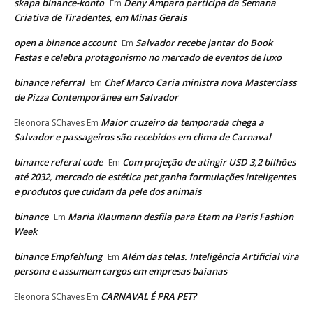
skapa binance-konto
Deny Amparo participa da Semana
Em
Criativa de Tiradentes, em Minas Gerais
open a binance account
Salvador recebe jantar do Book
Em
Festas e celebra protagonismo no mercado de eventos de luxo
binance referral
Chef Marco Caria ministra nova Masterclass
Em
de Pizza Contemporânea em Salvador
Maior cruzeiro da temporada chega a
Eleonora SChaves
Em
Salvador e passageiros são recebidos em clima de Carnaval
binance referal code
Com projeção de atingir USD 3,2 bilhões
Em
até 2032, mercado de estética pet ganha formulações inteligentes
e produtos que cuidam da pele dos animais
binance
Maria Klaumann desfila para Etam na Paris Fashion
Em
Week
binance Empfehlung
Além das telas. Inteligência Artificial vira
Em
persona e assumem cargos em empresas baianas
CARNAVAL É PRA PET?
Eleonora SChaves
Em