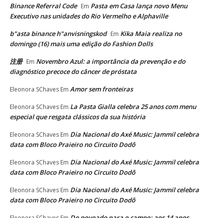
Binance Referral Code
Pasta em Casa lança novo Menu
Em
Executivo nas unidades do Rio Vermelho e Alphaville
b"asta binance h"anvisningskod
Kika Maia realiza no
Em
domingo (16) mais uma edição do Fashion Dolls
注册
Novembro Azul: a importância da prevenção e do
Em
diagnóstico precoce do câncer de próstata
Amor sem fronteiras
Eleonora SChaves
Em
La Pasta Gialla celebra 25 anos com menu
Eleonora SChaves
Em
especial que resgata clássicos da sua história
Dia Nacional do Axé Music: Jammil celebra
Eleonora SChaves
Em
data com Bloco Praieiro no Circuito Dodô
Dia Nacional do Axé Music: Jammil celebra
Eleonora SChaves
Em
data com Bloco Praieiro no Circuito Dodô
Dia Nacional do Axé Music: Jammil celebra
Eleonora SChaves
Em
data com Bloco Praieiro no Circuito Dodô
Do povoado para o campo: aos 14 anos,
Eleonora SChaves
Em