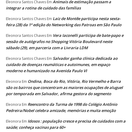
Animais de estimação passam a
Eleonora Santos Chaves
Em
integrar a rotina de cuidado das famílias
Laiz de Montêe participa nesta sexta-
Eleonora Santos Chaves
Em
feira (28) da 1ª edição do Networking das Patroas em São Paulo
Vera Iaconelli participa de bate-papo e
Eleonora Santos Chaves
Em
sessão de autógrafos no Shopping Vitória Boulevard neste
sábado (29), em parceria com a Livraria LDM
Salvador ganha clínica dedicada ao
Eleonora Santos Chaves
Em
cuidado de doenças reumáticas e autoimunes, em espaço
moderno e humanizado na Avenida Paulo VI
Ondina, Boca do Rio, Vitória, Rio Vermelho e Barra
Eleonora
Em
são os bairros que concentram as maiores ocupações de aluguel
por temporada em Salvador, afirma gestora do segmento
Reencontro da Turma de 1998 do Colégio Antônio
Eleonora
Em
Pedreira/Nobel celebra amizade, memórias e muita emoção
Idosos : população cresce e precisa de cuidados com a
Eleonora
Em
saúde; conheça vacinas para 60+