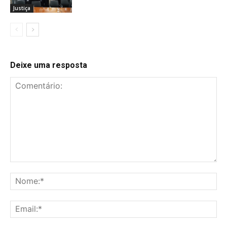
Justiça
Deixe uma resposta
Comentário:
No
Ema