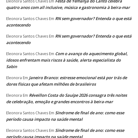
Festa de Yemanjá do Canto celebra
Eleonora Santos Chaves
Em
quatro anos com all inclusive, música e gastronomia à beira-mar
RN sem governador? Entenda o que está
Eleonora Santos Chaves
Em
acontecendo
RN sem governador? Entenda o que está
Eleonora Santos Chaves
Em
acontecendo
Com o avanço do aquecimento global,
Eleonora Santos Chaves
Em
idosos enfrentam mais riscos à saúde, alerta especialista do
Sabin
Janeiro Branco: estresse emocional está por trás de
Eleonora
Em
dores físicas que afetam milhões de brasileiros
Réveillon Costa do Sauípe 2026 consagra três noites
Eleonora
Em
de celebração, emoção e grandes encontros à beira-mar
Síndrome de final de ano: como esse
Eleonora Santos Chaves
Em
período causa impacto na saúde mental
Síndrome de final de ano: como esse
Eleonora Santos Chaves
Em
período causa impacto na saúde mental