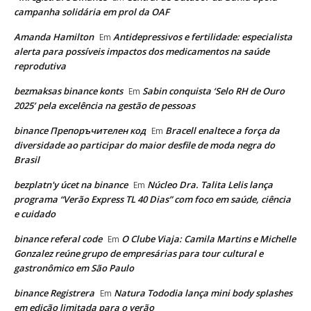
campanha solidária em prol da OAF
Amanda Hamilton
Antidepressivos e fertilidade: especialista
Em
alerta para possíveis impactos dos medicamentos na saúde
reprodutiva
bezmaksas binance konts
Sabin conquista ‘Selo RH de Ouro
Em
2025’ pela excelência na gestão de pessoas
binance Препоръчителен код
Bracell enaltece a força da
Em
diversidade ao participar do maior desfile de moda negra do
Brasil
bezplatn'y úcet na binance
Núcleo Dra. Talita Lelis lança
Em
programa “Verão Express TL 40 Dias” com foco em saúde, ciência
e cuidado
binance referal code
O Clube Viaja: Camila Martins e Michelle
Em
Gonzalez reúne grupo de empresárias para tour cultural e
gastronômico em São Paulo
binance Registrera
Natura Tododia lança mini body splashes
Em
em edição limitada para o verão