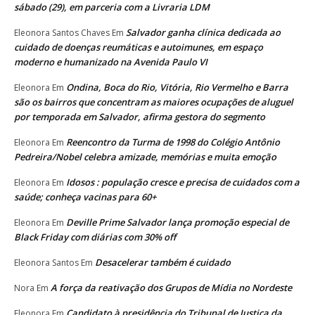
sábado (29), em parceria com a Livraria LDM
Salvador ganha clínica dedicada ao
Eleonora Santos Chaves
Em
cuidado de doenças reumáticas e autoimunes, em espaço
moderno e humanizado na Avenida Paulo VI
Ondina, Boca do Rio, Vitória, Rio Vermelho e Barra
Eleonora
Em
são os bairros que concentram as maiores ocupações de aluguel
por temporada em Salvador, afirma gestora do segmento
Reencontro da Turma de 1998 do Colégio Antônio
Eleonora
Em
Pedreira/Nobel celebra amizade, memórias e muita emoção
Idosos : população cresce e precisa de cuidados com a
Eleonora
Em
saúde; conheça vacinas para 60+
Deville Prime Salvador lança promoção especial de
Eleonora
Em
Black Friday com diárias com 30% off
Desacelerar também é cuidado
Eleonora Santos
Em
A força da reativação dos Grupos de Mídia no Nordeste
Nora
Em
Candidato à presidência do Tribunal de Justiça da
Eleonora
Em