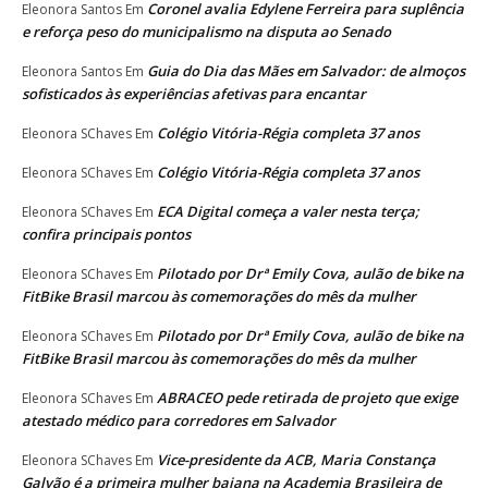
Coronel avalia Edylene Ferreira para suplência
Eleonora Santos
Em
e reforça peso do municipalismo na disputa ao Senado
Guia do Dia das Mães em Salvador: de almoços
Eleonora Santos
Em
sofisticados às experiências afetivas para encantar
Colégio Vitória-Régia completa 37 anos
Eleonora SChaves
Em
Colégio Vitória-Régia completa 37 anos
Eleonora SChaves
Em
ECA Digital começa a valer nesta terça;
Eleonora SChaves
Em
confira principais pontos
Pilotado por Drª Emily Cova, aulão de bike na
Eleonora SChaves
Em
FitBike Brasil marcou às comemorações do mês da mulher
Pilotado por Drª Emily Cova, aulão de bike na
Eleonora SChaves
Em
FitBike Brasil marcou às comemorações do mês da mulher
ABRACEO pede retirada de projeto que exige
Eleonora SChaves
Em
atestado médico para corredores em Salvador
Vice-presidente da ACB, Maria Constança
Eleonora SChaves
Em
Galvão é a primeira mulher baiana na Academia Brasileira de