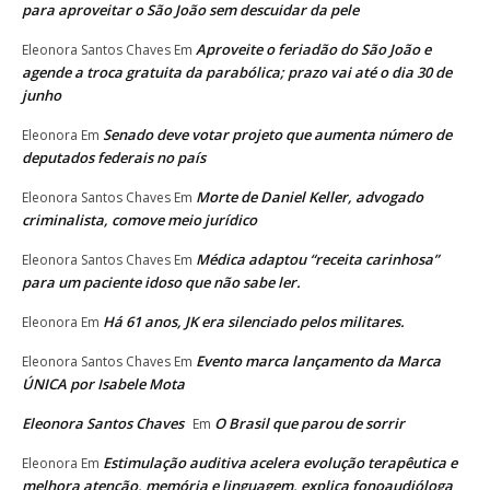
para aproveitar o São João sem descuidar da pele
Aproveite o feriadão do São João e
Eleonora Santos Chaves
Em
agende a troca gratuita da parabólica; prazo vai até o dia 30 de
junho
Senado deve votar projeto que aumenta número de
Eleonora
Em
deputados federais no país
Morte de Daniel Keller, advogado
Eleonora Santos Chaves
Em
criminalista, comove meio jurídico
Médica adaptou “receita carinhosa”
Eleonora Santos Chaves
Em
para um paciente idoso que não sabe ler.
Há 61 anos, JK era silenciado pelos militares.
Eleonora
Em
Evento marca lançamento da Marca
Eleonora Santos Chaves
Em
ÚNICA por Isabele Mota
Eleonora Santos Chaves
O Brasil que parou de sorrir
Em
Estimulação auditiva acelera evolução terapêutica e
Eleonora
Em
melhora atenção, memória e linguagem, explica fonoaudióloga