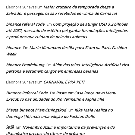
Maior cruzeiro da temporada chega a
Eleonora SChaves
Em
Salvador e passageiros são recebidos em clima de Carnaval
binance referal code
Com projeção de atingir USD 3,2 bilhões
Em
até 2032, mercado de estética pet ganha formulações inteligentes
e produtos que cuidam da pele dos animais
binance
Maria Klaumann desfila para Etam na Paris Fashion
Em
Week
binance Empfehlung
Além das telas. Inteligência Artificial vira
Em
persona e assumem cargos em empresas baianas
CARNAVAL É PRA PET?
Eleonora SChaves
Em
Binance Referral Code
Pasta em Casa lança novo Menu
Em
Executivo nas unidades do Rio Vermelho e Alphaville
b"asta binance h"anvisningskod
Kika Maia realiza no
Em
domingo (16) mais uma edição do Fashion Dolls
注册
Novembro Azul: a importância da prevenção e do
Em
diagnóstico precoce do câncer de próstata