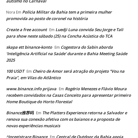
autismo no Carnaval
Polícia Militar da Bahia tem a primeira mulher
Nora
Em
promovida ao posto de coronel na história
Create a free account
Luedji Luna convida Seu Jorge e Tali
Em
para show neste sábado (25) na Concha Acústica do TCA
skapa ett binance-konto
Cogestora do Sabin aborda
Em
‘Inteligência Artificial na Saúde’ durante o Bahia Meeting Saúde
2025
100 USDT
Cheiro de Amor será atração do projeto “Vou na
Em
Praia”, em Vilas do Atlântico
www.binance.info prijava
Rogério Menezes e Flávio Moura
Em
recebem convidados na Casas Conceito para apresentar primeiro
Home Boutique do Horto Florestal
Binance推荐码
The Platters Experience retorna a Salvador e
Em
renova sua conexão afetiva com os baianos e a proposta de
novas experiências musicais
^Inregistrare Binance
Central de Outdoor da Bahia apoia
Em