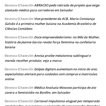
ABRACEO pede retirada de projeto que exige
Eleonora SChaves
Em
atestado médico para corredores em Salvador
Vice-presidente da ACB, Maria Constança
Eleonora SChaves
Em
Galvão é a primeira mulher baiana na Academia Brasileira de
Ciências Contábeis
Doce empreendedorismo: no Mês da Mulher,
Eleonora SChaves
Em
história de Jeanne Garcia revela força feminina na confeitaria
baiana
Anvisa proíbe melatonina sublingual e
Eleonora SChaves
Em
manda recolher produto; veja a marca
Golpes digitais aumentam no início do ano;
Eleonora SChaves
Em
especialistas alertam para cuidados com compras e matrículas
online
Médica Analuzia Moscoso participa de ato
Eleonora SChaves
Em
contra o feminicídio no Bonfim, em Salvador
Carnaval impulsiona aluguel por temporada
Eleonora SChaves
Em
em Salvador, que superou a ocupação do ano passado; descubra