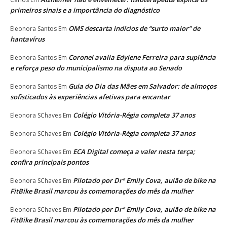
primeiros sinais e a importância do diagnóstico
OMS descarta indícios de “surto maior” de
Eleonora Santos
Em
hantavírus
Coronel avalia Edylene Ferreira para suplência
Eleonora Santos
Em
e reforça peso do municipalismo na disputa ao Senado
Guia do Dia das Mães em Salvador: de almoços
Eleonora Santos
Em
sofisticados às experiências afetivas para encantar
Colégio Vitória-Régia completa 37 anos
Eleonora SChaves
Em
Colégio Vitória-Régia completa 37 anos
Eleonora SChaves
Em
ECA Digital começa a valer nesta terça;
Eleonora SChaves
Em
confira principais pontos
Pilotado por Drª Emily Cova, aulão de bike na
Eleonora SChaves
Em
FitBike Brasil marcou às comemorações do mês da mulher
Pilotado por Drª Emily Cova, aulão de bike na
Eleonora SChaves
Em
FitBike Brasil marcou às comemorações do mês da mulher