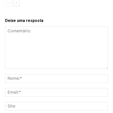
Deixe uma resposta
Comentário:
No
Ema
Sit