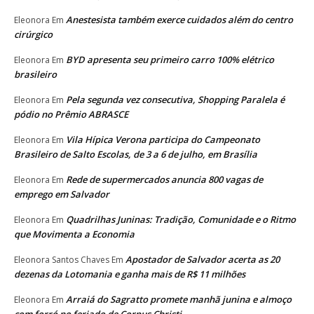
Anestesista também exerce cuidados além do centro
Eleonora
Em
cirúrgico
BYD apresenta seu primeiro carro 100% elétrico
Eleonora
Em
brasileiro
Pela segunda vez consecutiva, Shopping Paralela é
Eleonora
Em
pódio no Prêmio ABRASCE
Vila Hípica Verona participa do Campeonato
Eleonora
Em
Brasileiro de Salto Escolas, de 3 a 6 de julho, em Brasília
Rede de supermercados anuncia 800 vagas de
Eleonora
Em
emprego em Salvador
Quadrilhas Juninas: Tradição, Comunidade e o Ritmo
Eleonora
Em
que Movimenta a Economia
Apostador de Salvador acerta as 20
Eleonora Santos Chaves
Em
dezenas da Lotomania e ganha mais de R$ 11 milhões
Arraiá do Sagratto promete manhã junina e almoço
Eleonora
Em
com forró no feriado de Corpus Christi