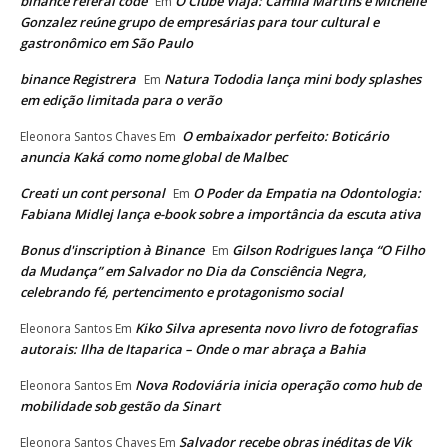
binance referal code
O Clube Viaja: Camila Martins e Michelle
Em
Gonzalez reúne grupo de empresárias para tour cultural e
gastronômico em São Paulo
binance Registrera
Natura Tododia lança mini body splashes
Em
em edição limitada para o verão
O embaixador perfeito: Boticário
Eleonora Santos Chaves
Em
anuncia Kaká como nome global de Malbec
Creati un cont personal
O Poder da Empatia na Odontologia:
Em
Fabiana Midlej lança e-book sobre a importância da escuta ativa
Bonus d'inscription à Binance
Gilson Rodrigues lança “O Filho
Em
da Mudança” em Salvador no Dia da Consciência Negra,
celebrando fé, pertencimento e protagonismo social
Kiko Silva apresenta novo livro de fotografias
Eleonora Santos
Em
autorais: Ilha de Itaparica – Onde o mar abraça a Bahia
Nova Rodoviária inicia operação como hub de
Eleonora Santos
Em
mobilidade sob gestão da Sinart
Salvador recebe obras inéditas de Vik
Eleonora Santos Chaves
Em