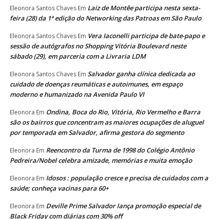
Laiz de Montêe participa nesta sexta-
Eleonora Santos Chaves
Em
feira (28) da 1ª edição do Networking das Patroas em São Paulo
Vera Iaconelli participa de bate-papo e
Eleonora Santos Chaves
Em
sessão de autógrafos no Shopping Vitória Boulevard neste
sábado (29), em parceria com a Livraria LDM
Salvador ganha clínica dedicada ao
Eleonora Santos Chaves
Em
cuidado de doenças reumáticas e autoimunes, em espaço
moderno e humanizado na Avenida Paulo VI
Ondina, Boca do Rio, Vitória, Rio Vermelho e Barra
Eleonora
Em
são os bairros que concentram as maiores ocupações de aluguel
por temporada em Salvador, afirma gestora do segmento
Reencontro da Turma de 1998 do Colégio Antônio
Eleonora
Em
Pedreira/Nobel celebra amizade, memórias e muita emoção
Idosos : população cresce e precisa de cuidados com a
Eleonora
Em
saúde; conheça vacinas para 60+
Deville Prime Salvador lança promoção especial de
Eleonora
Em
Black Friday com diárias com 30% off