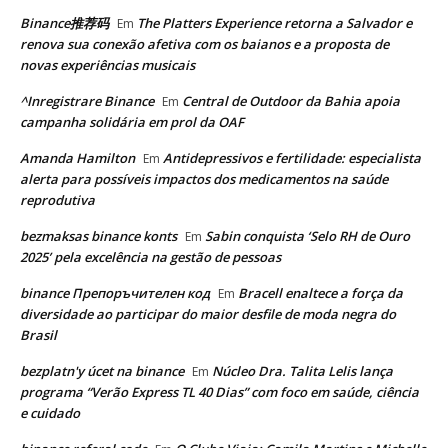
Binance推荐码
The Platters Experience retorna a Salvador e
Em
renova sua conexão afetiva com os baianos e a proposta de
novas experiências musicais
^Inregistrare Binance
Central de Outdoor da Bahia apoia
Em
campanha solidária em prol da OAF
Amanda Hamilton
Antidepressivos e fertilidade: especialista
Em
alerta para possíveis impactos dos medicamentos na saúde
reprodutiva
bezmaksas binance konts
Sabin conquista ‘Selo RH de Ouro
Em
2025’ pela excelência na gestão de pessoas
binance Препоръчителен код
Bracell enaltece a força da
Em
diversidade ao participar do maior desfile de moda negra do
Brasil
bezplatn'y úcet na binance
Núcleo Dra. Talita Lelis lança
Em
programa “Verão Express TL 40 Dias” com foco em saúde, ciência
e cuidado