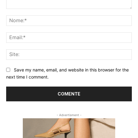
Comentário:
No
Ema
Sit
Save my name, email, and website in this browser for the
next time I comment.
- Advertisment -