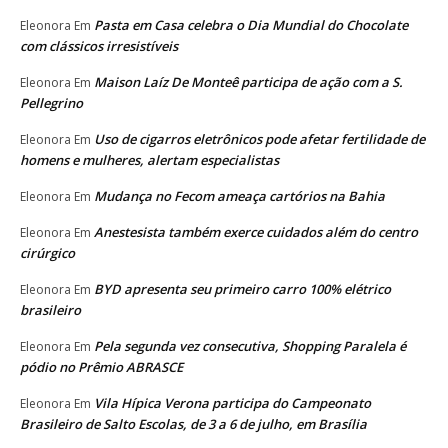
Pasta em Casa celebra o Dia Mundial do Chocolate
Eleonora
Em
com clássicos irresistíveis
Maison Laíz De Monteê participa de ação com a S.
Eleonora
Em
Pellegrino
Uso de cigarros eletrônicos pode afetar fertilidade de
Eleonora
Em
homens e mulheres, alertam especialistas
Mudança no Fecom ameaça cartórios na Bahia
Eleonora
Em
Anestesista também exerce cuidados além do centro
Eleonora
Em
cirúrgico
BYD apresenta seu primeiro carro 100% elétrico
Eleonora
Em
brasileiro
Pela segunda vez consecutiva, Shopping Paralela é
Eleonora
Em
pódio no Prêmio ABRASCE
Vila Hípica Verona participa do Campeonato
Eleonora
Em
Brasileiro de Salto Escolas, de 3 a 6 de julho, em Brasília