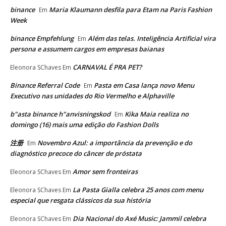
binance
Maria Klaumann desfila para Etam na Paris Fashion
Em
Week
binance Empfehlung
Além das telas. Inteligência Artificial vira
Em
persona e assumem cargos em empresas baianas
CARNAVAL É PRA PET?
Eleonora SChaves
Em
Binance Referral Code
Pasta em Casa lança novo Menu
Em
Executivo nas unidades do Rio Vermelho e Alphaville
b"asta binance h"anvisningskod
Kika Maia realiza no
Em
domingo (16) mais uma edição do Fashion Dolls
注册
Novembro Azul: a importância da prevenção e do
Em
diagnóstico precoce do câncer de próstata
Amor sem fronteiras
Eleonora SChaves
Em
La Pasta Gialla celebra 25 anos com menu
Eleonora SChaves
Em
especial que resgata clássicos da sua história
Dia Nacional do Axé Music: Jammil celebra
Eleonora SChaves
Em