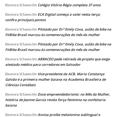
Colégio Vitória-Régia completa 37 anos
Eleonora SChaves
Em
ECA Digital começa a valer nesta terça;
Eleonora SChaves
Em
confira principais pontos
Pilotado por Drª Emily Cova, aulão de bike na
Eleonora SChaves
Em
FitBike Brasil marcou às comemorações do mês da mulher
Pilotado por Drª Emily Cova, aulão de bike na
Eleonora SChaves
Em
FitBike Brasil marcou às comemorações do mês da mulher
ABRACEO pede retirada de projeto que exige
Eleonora SChaves
Em
atestado médico para corredores em Salvador
Vice-presidente da ACB, Maria Constança
Eleonora SChaves
Em
Galvão é a primeira mulher baiana na Academia Brasileira de
Ciências Contábeis
Doce empreendedorismo: no Mês da Mulher,
Eleonora SChaves
Em
história de Jeanne Garcia revela força feminina na confeitaria
baiana
Anvisa proíbe melatonina sublingual e
Eleonora SChaves
Em