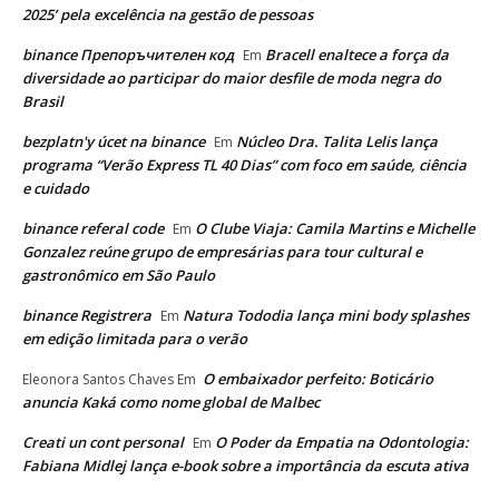
2025’ pela excelência na gestão de pessoas
binance Препоръчителен код
Bracell enaltece a força da
Em
diversidade ao participar do maior desfile de moda negra do
Brasil
bezplatn'y úcet na binance
Núcleo Dra. Talita Lelis lança
Em
programa “Verão Express TL 40 Dias” com foco em saúde, ciência
e cuidado
binance referal code
O Clube Viaja: Camila Martins e Michelle
Em
Gonzalez reúne grupo de empresárias para tour cultural e
gastronômico em São Paulo
binance Registrera
Natura Tododia lança mini body splashes
Em
em edição limitada para o verão
O embaixador perfeito: Boticário
Eleonora Santos Chaves
Em
anuncia Kaká como nome global de Malbec
Creati un cont personal
O Poder da Empatia na Odontologia:
Em
Fabiana Midlej lança e-book sobre a importância da escuta ativa