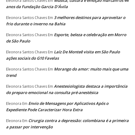
Música, cultura e emoção marcam os 44
Eleonora Santos Chaves
Em
anos da Fundação Garcia D’Ávila
3 melhores destinos para aproveitar o
Eleonora Santos Chaves
Em
frio durante o inverno na Bahia
Esporte, beleza e celebração em Morro
Eleonora Santos Chaves
Em
de São Paulo
Laíz De Monteê visita em São Paulo
Eleonora Santos Chaves
Em
ações sociais do G10 Favelas
Morango do amor: muito mais que uma
Eleonora Santos Chaves
Em
trend
Anestesiologista destaca a importância
Eleonora Santos Chaves
Em
do preparo emocional na consulta pré-anestésica
Envio de Mensagens por Aplicativos Após o
Eleonora
Em
Expediente Pode Caracterizar Hora Extra
Cirurgia contra a depressão: colombiana é a primeira
Eleonora
Em
a passar por intervenção