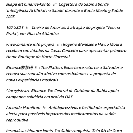
skapa ett binance-konto
Cogestora do Sabin aborda
Em
‘Inteligência Artificial na Saúde’ durante o Bahia Meeting Saúde
2025
100 USDT
Cheiro de Amor será atração do projeto “Vou na
Em
Praia”, em Vilas do Atlântico
www.binance.info prijava
Rogério Menezes e Flávio Moura
Em
recebem convidados na Casas Conceito para apresentar primeiro
Home Boutique do Horto Florestal
Binance推荐码
The Platters Experience retorna a Salvador e
Em
renova sua conexão afetiva com os baianos e a proposta de
novas experiências musicais
^Inregistrare Binance
Central de Outdoor da Bahia apoia
Em
campanha solidária em prol da OAF
Amanda Hamilton
Antidepressivos e fertilidade: especialista
Em
alerta para possíveis impactos dos medicamentos na saúde
reprodutiva
bezmaksas binance konts
Sabin conquista ‘Selo RH de Ouro
Em