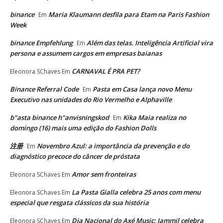
binance
Maria Klaumann desfila para Etam na Paris Fashion
Em
Week
binance Empfehlung
Além das telas. Inteligência Artificial vira
Em
persona e assumem cargos em empresas baianas
CARNAVAL É PRA PET?
Eleonora SChaves
Em
Binance Referral Code
Pasta em Casa lança novo Menu
Em
Executivo nas unidades do Rio Vermelho e Alphaville
b"asta binance h"anvisningskod
Kika Maia realiza no
Em
domingo (16) mais uma edição do Fashion Dolls
注册
Novembro Azul: a importância da prevenção e do
Em
diagnóstico precoce do câncer de próstata
Amor sem fronteiras
Eleonora SChaves
Em
La Pasta Gialla celebra 25 anos com menu
Eleonora SChaves
Em
especial que resgata clássicos da sua história
Dia Nacional do Axé Music: Jammil celebra
Eleonora SChaves
Em