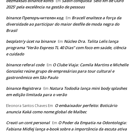
bezmaksas binance konts
Sabin conquista ‘Selo RH de Ouro
Em
2025’ pela excelência na gestão de pessoas
binance Препоръчителен код
Bracell enaltece a força da
Em
diversidade ao participar do maior desfile de moda negra do
Brasil
bezplatn'y úcet na binance
Núcleo Dra. Talita Lelis lança
Em
programa “Verão Express TL 40 Dias” com foco em saúde, ciência
e cuidado
binance referal code
O Clube Viaja: Camila Martins e Michelle
Em
Gonzalez reúne grupo de empresárias para tour cultural e
gastronômico em São Paulo
binance Registrera
Natura Tododia lança mini body splashes
Em
em edição limitada para o verão
O embaixador perfeito: Boticário
Eleonora Santos Chaves
Em
anuncia Kaká como nome global de Malbec
Creati un cont personal
O Poder da Empatia na Odontologia:
Em
Fabiana Midlej lança e-book sobre a importância da escuta ativa