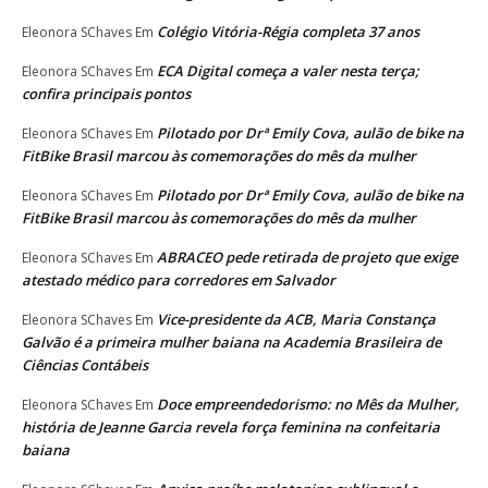
Colégio Vitória-Régia completa 37 anos
Eleonora SChaves
Em
ECA Digital começa a valer nesta terça;
Eleonora SChaves
Em
confira principais pontos
Pilotado por Drª Emily Cova, aulão de bike na
Eleonora SChaves
Em
FitBike Brasil marcou às comemorações do mês da mulher
Pilotado por Drª Emily Cova, aulão de bike na
Eleonora SChaves
Em
FitBike Brasil marcou às comemorações do mês da mulher
ABRACEO pede retirada de projeto que exige
Eleonora SChaves
Em
atestado médico para corredores em Salvador
Vice-presidente da ACB, Maria Constança
Eleonora SChaves
Em
Galvão é a primeira mulher baiana na Academia Brasileira de
Ciências Contábeis
Doce empreendedorismo: no Mês da Mulher,
Eleonora SChaves
Em
história de Jeanne Garcia revela força feminina na confeitaria
baiana