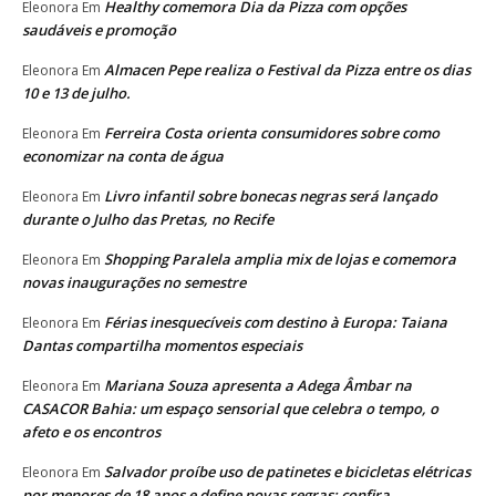
Healthy comemora Dia da Pizza com opções
Eleonora
Em
saudáveis e promoção
Almacen Pepe realiza o Festival da Pizza entre os dias
Eleonora
Em
10 e 13 de julho.
Ferreira Costa orienta consumidores sobre como
Eleonora
Em
economizar na conta de água
Livro infantil sobre bonecas negras será lançado
Eleonora
Em
durante o Julho das Pretas, no Recife
Shopping Paralela amplia mix de lojas e comemora
Eleonora
Em
novas inaugurações no semestre
Férias inesquecíveis com destino à Europa: Taiana
Eleonora
Em
Dantas compartilha momentos especiais
Mariana Souza apresenta a Adega Âmbar na
Eleonora
Em
CASACOR Bahia: um espaço sensorial que celebra o tempo, o
afeto e os encontros
Salvador proíbe uso de patinetes e bicicletas elétricas
Eleonora
Em
por menores de 18 anos e define novas regras; confira