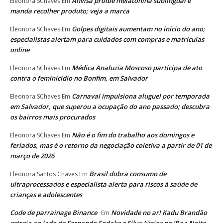
Anvisa proíbe melatonina sublingual e
Eleonora SChaves
Em
manda recolher produto; veja a marca
Golpes digitais aumentam no início do ano;
Eleonora SChaves
Em
especialistas alertam para cuidados com compras e matrículas
online
Médica Analuzia Moscoso participa de ato
Eleonora SChaves
Em
contra o feminicídio no Bonfim, em Salvador
Carnaval impulsiona aluguel por temporada
Eleonora SChaves
Em
em Salvador, que superou a ocupação do ano passado; descubra
os bairros mais procurados
Não é o fim do trabalho aos domingos e
Eleonora SChaves
Em
feriados, mas é o retorno da negociação coletiva a partir de 01 de
março de 2026
Brasil dobra consumo de
Eleonora Santos Chaves
Em
ultraprocessados e especialista alerta para riscos à saúde de
crianças e adolescentes
Code de parrainage Binance
Novidade no ar! Kadu Brandão
Em
estreia ao lado de Fernando Sodake e Silva Júnior no ‘Boa Noite,