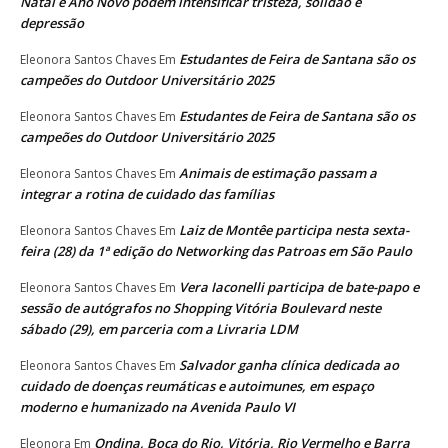
Natal e Ano Novo podem intensificar tristeza, solidão e
depressão
Estudantes de Feira de Santana são os
Eleonora Santos Chaves
Em
campeões do Outdoor Universitário 2025
Estudantes de Feira de Santana são os
Eleonora Santos Chaves
Em
campeões do Outdoor Universitário 2025
Animais de estimação passam a
Eleonora Santos Chaves
Em
integrar a rotina de cuidado das famílias
Laiz de Montêe participa nesta sexta-
Eleonora Santos Chaves
Em
feira (28) da 1ª edição do Networking das Patroas em São Paulo
Vera Iaconelli participa de bate-papo e
Eleonora Santos Chaves
Em
sessão de autógrafos no Shopping Vitória Boulevard neste
sábado (29), em parceria com a Livraria LDM
Salvador ganha clínica dedicada ao
Eleonora Santos Chaves
Em
cuidado de doenças reumáticas e autoimunes, em espaço
moderno e humanizado na Avenida Paulo VI
Ondina, Boca do Rio, Vitória, Rio Vermelho e Barra
Eleonora
Em