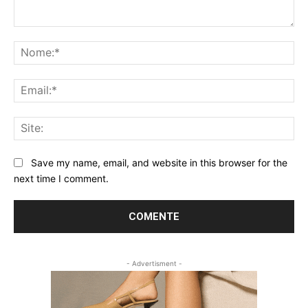
Comentário:
No
Ema
Sit
Save my name, email, and website in this browser for the
next time I comment.
- Advertisment -